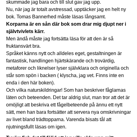
skummade jag bara och till slut gav jag upp.
Nu, när jag är totalt avstressad, upptäcker jag en helt ny
bok. Tomas Bannerhed måste läsas långsamt.
Korparna är en sån där bok som drar mig djupt ner i
självtvivlets kärr.
Men ändå måste jag fortsätta läsa för att den är så
fruktansvärt bra.
Språket känns nytt och alldeles eget, gestaltningen är
fantastisk, handlingen hjärtskärande och trovärdig,
metaforer och liknelser lyser självklara och originella och
står som spön i backen ( klyscha, jag vet. Finns inte en
enda i den här boken).
Och vilka naturskildringar! Som han beskriver fåglarnas
läten och beteenden. Det tar aldrig slut, man tror att det är
omöjligt att beskriva ett fågelbeteende på ännu ett nytt
sätt, men han bara fortsätter att servera nya omskrivningar
av livet bland trädtopparna. Varenda bisats tål att
njutningsfullt läsas om igen.