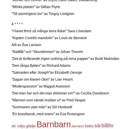
"Mörka platser"
av GIllian Flynn
"Till sanningens lov"
av Torgny Lindgren
4 * * * *
"I havet finns så många stora fiskar"
Sara Lövestam
"Kapten Corellis mandolin"
av Louis de Berniere
Allt av Åsa Larsson
"Nattfåk" och "Skumtimmen"
av Johan Theorin
"Det är fortfarande ingen ordning på mina papper"
av Bodil Malmsten
"Den långa flykten"
av Richard Adams
"Saknaden efter Joseph"
av Elizabeth George
"Sagan om klanen Otori"
av Lian Hearn
"Moderspassion"
av Majgull Axelsson
"Det man har och det man drömmer om""
av Cecilia Davidsson
"Mannen som vände insidan ut"
av Fred Vargas
"Sommaren utan män"
av Siri Hustvedt
"En brasiliansk, med svans"
av Eva Rosengren
Barnbarn
båtliv
båt
att välja glädje
bebis
barndom