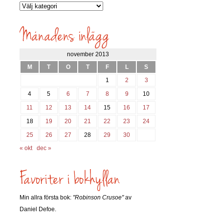
Vilka
inlägg
söks?
november 2013
M
T
O
T
F
L
S
1
2
3
4
5
6
7
8
9
10
11
12
13
14
15
16
17
18
19
20
21
22
23
24
25
26
27
28
29
30
« okt
dec »
Min allra första bok:
"Robinson Crusoe"
av
Daniel Defoe.