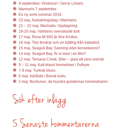
9 september. Vindsnurr i Serce Limani.
Marmaris 7 september.
En ny sorts sommar 2019
23 maj. Avslutningsdag i Marmaris.
21 – 22 maj. Marinaliv. Upptagning.
18-20 maj. Världens svenskaste turk.
17 maj. Resa till 600 år före Kristus.
16 maj. Tolv fendrar och en kätting från katastrof.
15 maj, Seagull Bay. Sanning eller konsekvens?
14 maj. Seagull Bay. Är vi med i en film?
12 maj. Tersana Creek. Eller – glad att vara svensk.
9 – 11 maj. Katt bland hermeliner i Fethyie.
7-8 maj. Turkisk blues.
5 maj. Inblåsta i Bozuk buku.
2 maj. Bozburun, de hundra guleternas hemmahamn.