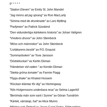
5* * * * *
"Station Eleven"
av Emily St. John Mandel
"Jag minns att jag sprang"
av Ron MacLarty
"Simma med de drunknade"
av Lars Mytting
"Parfymen"
av Patrick Süsskind
"Den vidunderliga kärlekens historia"
av Johan Vallgren
"Vredens druvor"
av John Steinbeck
"Möss och människor"
av John Steinbeck
"Livläkarens besök"
av P.O. Enquist
"Sommarboken"
av Tove Jansson
"Dödsklockan"
av Kertin Ekman
"Händelser vid vatten "
av Kerstin Ekman
"Stekta gröna tomater"
av Fannie Flagg
"Flyga drake"
av Khaled Hossein
"Klockan klämtar för dig"
av Hemingway
"Nils Holgerssons underbara resa"
av Selma Lagerlöf
"Berömda män som varit i Sunne"
av Göran Tunström
"Kärlek, vänskap, hat"
av Alice Munro
"Mörker och Ömhet"
av Joyce Carol Oates. Diktsamling.