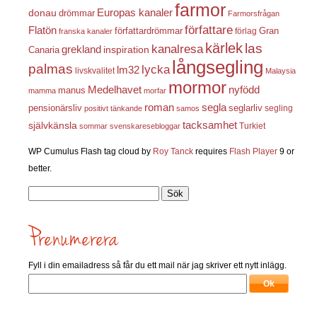
farmor
Europas kanaler
donau
drömmar
Farmorsfrågan
författare
Flatön
författardrömmar
förlag
Gran
franska kanaler
kärlek
las
kanalresa
grekland
inspiration
Canaria
långsegling
palmas
lycka
lm32
livskvalitet
Malaysia
mormor
nyfödd
Medelhavet
manus
mamma
morfar
roman
segla
pensionärsliv
seglarliv
segling
positivt tänkande
samos
självkänsla
tacksamhet
Turkiet
sommar
svenskaresebloggar
WP Cumulus Flash tag cloud by
Roy Tanck
requires
Flash Player
9 or
better.
Sök
efter:
Fyll i din emailadress så får du ett mail när jag skriver ett nytt inlägg.