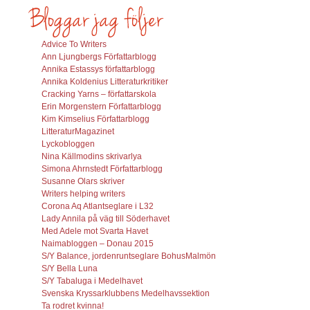
Advice To Writers
Ann Ljungbergs Författarblogg
Annika Estassys författarblogg
Annika Koldenius Litteraturkritiker
Cracking Yarns – författarskola
Erin Morgenstern Författarblogg
Kim Kimselius Författarblogg
LitteraturMagazinet
Lyckobloggen
Nina Källmodins skrivarlya
Simona Ahrnstedt Författarblogg
Susanne Olars skriver
Writers helping writers
Corona Aq Atlantseglare i L32
Lady Annila på väg till Söderhavet
Med Adele mot Svarta Havet
Naimabloggen – Donau 2015
S/Y Balance, jordenruntseglare BohusMalmön
S/Y Bella Luna
S/Y Tabaluga i Medelhavet
Svenska Kryssarklubbens Medelhavssektion
Ta rodret kvinna!