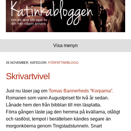
Visa menyn
26 NOVEMBER, KATEGORI:
FÖRFATTARBLOGG
Skrivartvivel
Just nu läser jag om
Tomas Bannerheds ”Korparna”.
Romanen som vann Augustpriset för två år sedan.
Lånade hem den från bibblan till min läsplatta.
Förra gången läste jag den hemma på kvällarna, otåligt
och rastlöst, tempot i berättelsen kändes segare än
morgonköerna genom Tingstadstunneln. Snart