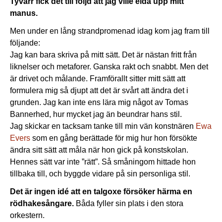
Tyvärr fick det till följd att jag ville elda upp mitt
manus.
Men under en lång strandpromenad idag kom jag fram till
följande:
Jag kan bara skriva på mitt sätt. Det är nästan fritt från
liknelser och metaforer. Ganska rakt och snabbt. Men det
är drivet och målande. Framförallt sitter mitt sätt att
formulera mig så djupt att det är svårt att ändra det i
grunden. Jag kan inte ens lära mig något av Tomas
Bannerhed, hur mycket jag än beundrar hans stil.
Jag skickar en tacksam tanke till min vän konstnären
Ewa
Evers
som en gång berättade för mig hur hon försökte
ändra sitt sätt att måla när hon gick på konstskolan.
Hennes sätt var inte ”rätt”. Så småningom hittade hon
tillbaka till, och byggde vidare på sin personliga stil.
Det är ingen idé att en talgoxe försöker härma en
rödhakesångare.
Båda fyller sin plats i den stora
orkestern.