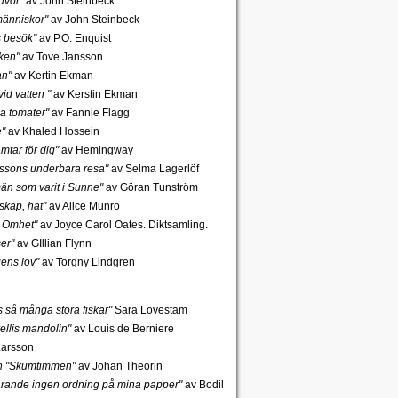
uvor"
av John Steinbeck
änniskor"
av John Steinbeck
s besök"
av P.O. Enquist
ken"
av Tove Jansson
an"
av Kertin Ekman
id vatten "
av Kerstin Ekman
a tomater"
av Fannie Flagg
e"
av Khaled Hossein
mtar för dig"
av Hemingway
rssons underbara resa"
av Selma Lagerlöf
n som varit i Sunne"
av Göran Tunström
skap, hat"
av Alice Munro
 Ömhet"
av Joyce Carol Oates. Diktsamling.
er"
av GIllian Flynn
gens lov"
av Torgny Lindgren
ns så många stora fiskar"
Sara Lövestam
ellis mandolin"
av Louis de Berniere
Larsson
ch "Skumtimmen"
av Johan Theorin
tfarande ingen ordning på mina papper"
av Bodil