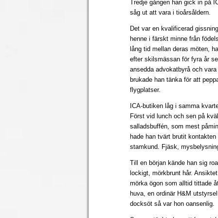
Tredje gången han gick in på I
såg ut att vara i tioårsåldern.
Det var en kvalificerad gissnin
henne i färskt minne från föd
lång tid mellan deras möten, ha
efter skilsmässan för fyra år se
ansedda advokatbyrå och vara 
brukade han tänka för att pepp
flygplatser.
ICA-butiken låg i samma kvarte
Först vid lunch och sen på kväl
salladsbuffén, som mest påmind
hade han tvärt brutit kontakten 
stamkund. Fjäsk, mysbelysning 
Till en början kände han sig 
lockigt, mörkbrunt hår. Ansikte
mörka ögon som alltid tittade å
huva, en ordinär H&M utstyrsel
docksöt så var hon oansenlig.