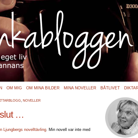
N
OM MIG
OM MINA BILDER
MINA NOVELLER
BÅTLIVET
DIKTA
ATTARBLOGG
,
NOVELLER
 slut …
n Ljungbergs novelltävling
. Min novell var inte med