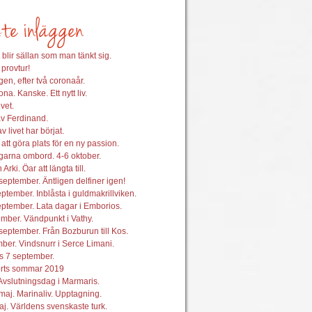
 blir sällan som man tänkt sig.
 provtur!
en, efter två coronaår.
na. Kanske. Ett nytt liv.
vet.
av Ferdinand.
 livet har börjat.
att göra plats för en ny passion.
garna ombord. 4-6 oktober.
 Arki. Öar att längta till.
september. Äntligen delfiner igen!
ptember. Inblåsta i guldmakrillviken.
ptember. Lata dagar i Emborios.
mber. Vändpunkt i Vathy.
september. Från Bozburun till Kos.
ber. Vindsnurr i Serce Limani.
s 7 september.
orts sommar 2019
Avslutningsdag i Marmaris.
maj. Marinaliv. Upptagning.
j. Världens svenskaste turk.