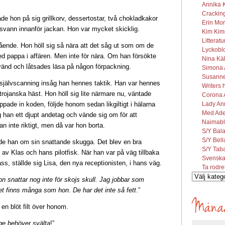
.
Annika K
Cracking
hon på sig grillkorv, dessertostar, två chokladkakor
Erin Mor
rsvann innanför jackan. Hon var mycket skicklig.
Kim Kims
Litterat
ende. Hon höll sig så nära att det såg ut som om de
Lyckobl
 pappa i affären. Men inte för nära. Om han försökte
Nina Käl
vänd och låtsades läsa på någon förpackning.
Simona A
Susanne 
självscanning insåg han hennes taktik. Han var hennes
Writers 
rojanska häst. Hon höll sig lite närmare nu, väntade
Corona A
ade in koden, följde honom sedan likgiltigt i hälarna
Lady Ann
Med Ade
 han ett djupt andetag och vände sig om för att
Naimabl
n inte riktigt, men då var hon borta.
S/Y Bal
S/Y Bel
de han om sin snattande skugga. Det blev en bra
S/Y Tab
en av Klas och hans pilotfisk. När han var på väg tillbaka
Svenska
pass, ställde sig Lisa, den nya receptionisten, i hans väg.
Ta rodre
Vilka
n snattar nog inte för skojs skull. Jag jobbar som
inlägg
t finns många som hon. De har det inte så fett
.”
söks?
en blöt filt över honom.
ige behöver svälta
!”