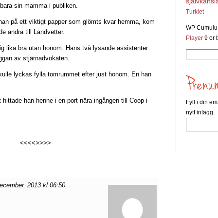
självkänsl
 bara sin mamma i publiken.
Turkiet
 han på ett viktigt papper som glömts kvar hemma, kom
WP Cumulus
de andra till Landvetter.
Player
9 or b
sig lika bra utan honom. Hans två lysande assistenter
Sök
uggan av stjärnadvokaten.
efter:
kulle lyckas fylla tomrummet efter just honom. En han
ut hittade han henne i en port nära ingången till Coop i
Fyll i din em
nytt inlägg.
<<<<>>>>
ecember, 2013 kl 06:50