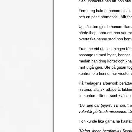
Sen upptäckte han att hon stal
Fem steg bakom honom plockade 
och en påse sötmandel. Allt fö
Upptäckten gjorde honom illamå
hörde ihop, som om hon var med
överraska henne stod hon bort
Framme vid utcheckningen för 
passage ut med bytet, hennes t
medan han drog kortet och knapp
mot utgången. Ute på gatan tog
konfrontera henne, hur visste ha
På fredagens afterwork berätta
historia, alla skrattade åt bild
till kontoret för ett sent kvälls
”
Du, den där tjejen
”, sa hon. ”
Ho
volontär på Stadsmissionen. De
Hon kunde lika gärna ha kastat 
”
Vafan, ingen barnfamilj i Sver