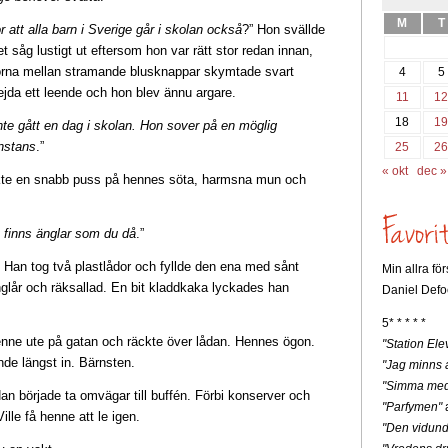
M
T
 att alla barn i Sverige går i skolan också
?” Hon svällde
et såg lustigt ut eftersom hon var rätt stor redan innan,
porna mellan stramande blusknappar skymtade svart
4
5
ejda ett leende och hon blev ännu argare.
11
1
18
1
nte gått en dag i skolan. Hon sover på en möglig
nstans
.”
25
2
« okt
dec »
ckte en snabb puss på hennes söta, harmsna mun och
t finns änglar som du då
.”
Han tog två plastlådor och fyllde den ena med sånt
Min allra fö
nglår och räksallad. En bit kladdkaka lyckades han
Daniel Defo
5* * * * *
enne ute på gatan och räckte över lådan. Hennes ögon.
"Station Ele
de längst in. Bärnsten.
"Jag minns a
"Simma med
an började ta omvägar till buffén. Förbi konserver och
"Parfymen"
a
lle få henne att le igen.
"Den vidunde