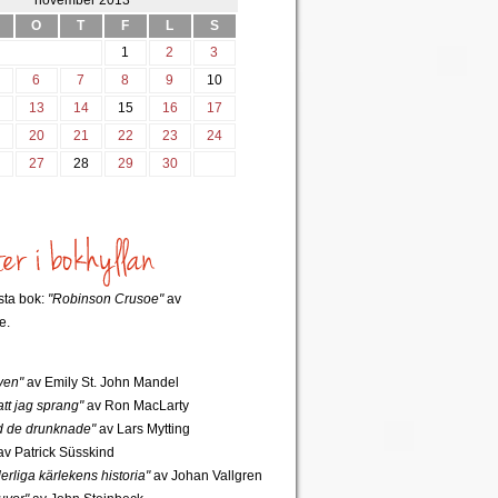
november 2013
O
T
F
L
S
1
2
3
6
7
8
9
10
2
13
14
15
16
17
9
20
21
22
23
24
6
27
28
29
30
rsta bok:
"Robinson Crusoe"
av
e.
ven"
av Emily St. John Mandel
tt jag sprang"
av Ron MacLarty
 de drunknade"
av Lars Mytting
v Patrick Süsskind
rliga kärlekens historia"
av Johan Vallgren