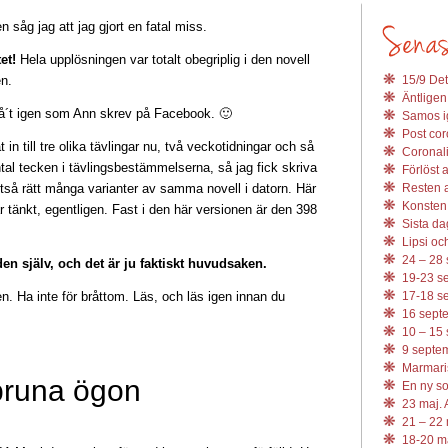
 såg jag att jag gjort en fatal miss.
tet!
Hela upplösningen var totalt obegriplig i den novell
en.
15/9 Det
Äntligen
 på´t igen som Ann skrev på Facebook. 🙂
Samos ig
Post coro
 in till tre olika tävlingar nu, två veckotidningar och så
Coronali
ntal tecken i tävlingsbestämmelserna, så jag fick skriva
Förlöst 
ltså rätt många varianter av samma novell i datorn. Här
Resten av
Konsten 
 tänkt, egentligen. Fast i den här versionen är den 398
Sista da
Lipsi och
24 – 28 
en själv, och det är ju faktiskt huvudsaken.
19-23 se
en. Ha inte för bråttom. Läs, och läs igen innan du
17-18 se
16 septe
10 – 15 
9 septem
Marmari
bruna ögon
En ny s
23 maj. 
21 – 22 
18-20 ma