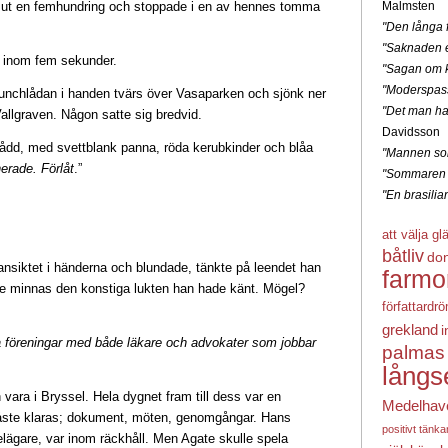
 ut en femhundring och stoppade i en av hennes tomma
Malmsten
"Den långa f
"Saknaden e
a inom fem sekunder.
"Sagan om k
"Moderspas
unchlådan i handen tvärs över Vasaparken och sjönk ner
"Det man ha
allgraven. Någon satte sig bredvid.
Davidsson
dfådd, med svettblank panna, röda kerubkinder och blåa
"Mannen som
erade. Förlåt
.”
"Sommaren 
"En brasili
att välja gl
båtliv
do
nsiktet i händerna och blundade, tänkte på leendet han
farmo
kte minnas den konstiga lukten han hade känt. Mögel?
författardr
grekland
i
a föreningar med både läkare och advokater som jobbar
palmas
långs
vara i Bryssel. Hela dygnet fram till dess var en
Medelhav
ste klaras; dokument, möten, genomgångar. Hans
positivt tänk
delägare, var inom räckhåll. Men Agate skulle spela