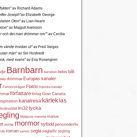
lykten"
av Richard Adams
fter Joseph"
av Elizabeth George
lanen Otori"
av Lian Hearn
sion"
av Majgull Axelsson
r och det man drömmer om""
av Cecilia
 vände insidan ut"
av Fred Vargas
utan män"
av Siri Hustvedt
ansk, med svans"
av Eva Rosengren
Barnbarn
båt
ädje
bebis
barndom
Europas kanaler
nau
drömmar
r
Flatön
Farmorsfrågan
franska kanaler
författare
ömmar
förlag
Gran Canaria
kärlek
las
kanalresa
nspiration
lycka
lm32
livskvalitet
egling
manus
Malaysia
mamma
mormor
nyfödd
et
pensionärsliv
morfar
roman
segla
seglarliv
segling
ande
samos