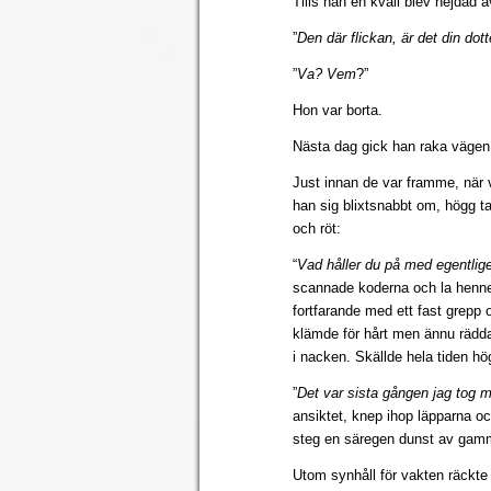
Tills han en kväll blev hejdad a
”
Den där flickan, är det din dott
”
Va? Vem
?”
Hon var borta.
Nästa dag gick han raka vägen.
Just innan de var framme, när v
han sig blixtsnabbt om, högg t
och röt:
“
Vad håller du på med egentlig
scannade koderna och la hennes
fortfarande med ett fast grepp 
klämde för hårt men ännu rädd
i nacken. Skällde hela tiden hö
”
Det var sista gången jag tog 
ansiktet, knep ihop läpparna oc
steg en säregen dunst av gamm
Utom synhåll för vakten räckt