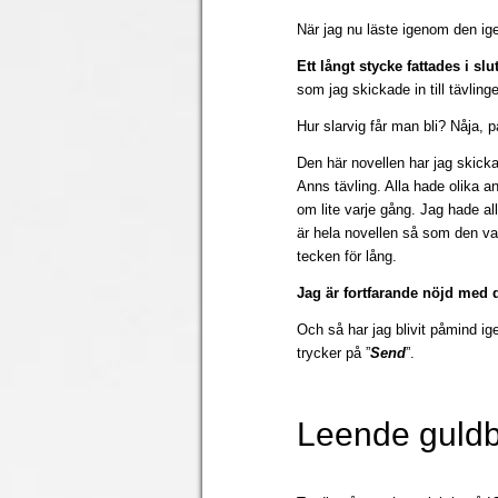
När jag nu läste igenom den igen
Ett långt stycke fattades i slu
som jag skickade in till tävling
Hur slarvig får man bli? Nåja,
Den här novellen har jag skickat
Anns tävling. Alla hade olika a
om lite varje gång. Jag hade al
är hela novellen så som den var
tecken för lång.
Jag är fortfarande nöjd med d
Och så har jag blivit påmind ig
trycker på ”
Send
”.
Leende guld