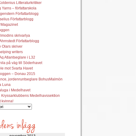
oldenius Litteraturkritiker
 Yarns – författarskola
genstern Författarblogg
elius Författarblogg
urMagazinet
oggen
lmodins skrivarlya
hrnstedt Författarblogg
Olars skriver
helping writers
q Atlantseglare i L32
ila på väg till Söderhavet
le mot Svarta Havet
oggen – Donau 2015
ance, jordenruntseglare BohusMalmön
la Luna
aluga i Medelhavet
 Kryssarklubbens Medelhavssektion
t kvinna!