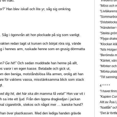
v en vakt.
"Vredens dr
"Möss och m
er
?” Han blev iskall och lite yr, såg sig omkring.
"Livläkaren
"Sommarbo
"Dödsklock
"Händelser v
"Stekta grön
 Såg i ögonvrån att hon plockade på sig som vanligt.
"Flyga drak
akten redan tagit ut kursen och börjat röra sig, vände
"Klockan klä
ag i hennes arm, ruskade henne som en grusig dörrmatta
"Nils Holge
"Berömda mä
"Kärlek, vän
en? Ge hit
!” Och sedan muddrade han henne på allt,
"Mörker och
 varor i en egen kasse. Betalade och gick ut,
"Mörka plats
om den beniga, motståndslösa lilla armen, orolig att han
"Till sannin
are för vaktens vassa, misstänksamma blick som stack
gt.
4 * * * *
"I havet fin
med dig hit, det här ska din mamma få veta
!” Hon var vit i
"Kapten Cor
h sa inte ett ljud. Från den öppna dragkedjan i jackan
Allt av Åsa 
al cigarettrök, stekos och något mer … kanske hund?
"Nattfåk" o
e han över plastkassen. Med den lediga handen grävde
"Det är for