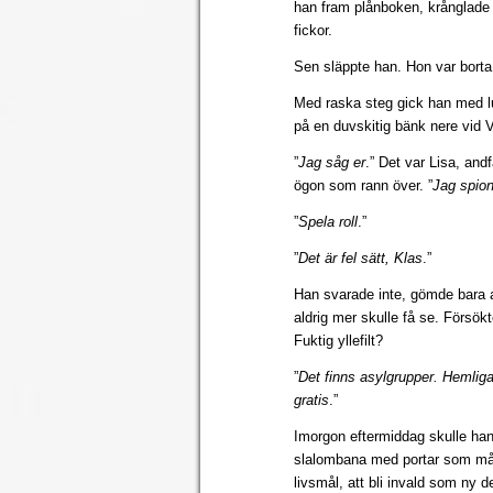
han fram plånboken, krånglade
fickor.
Sen släppte han. Hon var bort
Med raska steg gick han med l
på en duvskitig bänk nere vid V
”
Jag såg er
.” Det var Lisa, an
ögon som rann över. ”
Jag spion
”
Spela roll
.”
”
Det är fel sätt, Klas
.”
Han svarade inte, gömde bara a
aldrig mer skulle få se. Försö
Fuktig yllefilt?
”
Det finns asylgrupper. Hemlig
gratis
.”
Imorgon eftermiddag skulle han 
slalombana med portar som må
livsmål, att bli invald som ny 