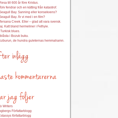
esa till 600 år före Kristus.
Tolv fendrar och en kätting från katastrof.
Seagull Bay. Sanning eller konsekvens?
Seagull Bay. Är vi med i en film?
Tersana Creek. Eller – glad att vara svensk.
aj. Katt bland hermeliner i Fethyie.
 Turkisk blues.
nblåsta i Bozuk buku.
Bozburun, de hundra guleternas hemmahamn.
o Writers
gbergs Författarblogg
stassys författarblogg