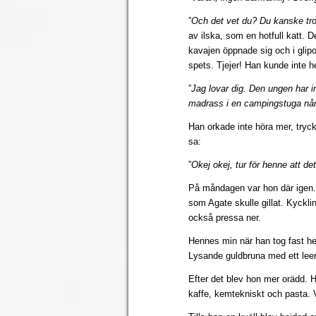
”
Och det vet du? Du kanske tror
av ilska, som en hotfull katt. D
kavajen öppnade sig och i gli
spets. Tjejer! Han kunde inte h
”
Jag lovar dig. Den ungen har i
madrass i en campingstuga nå
Han orkade inte höra mer, try
sa:
”
Okej okej, tur för henne att de
På måndagen var hon där igen. 
som Agate skulle gillat. Kyckli
också pressa ner.
Hennes min när han tog fast h
Lysande guldbruna med ett leen
Efter det blev hon mer orädd. H
kaffe, kemtekniskt och pasta. Vi