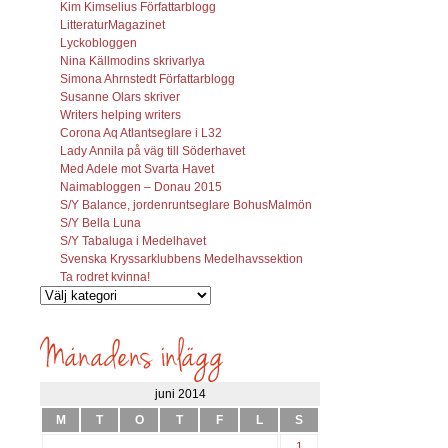
Kim Kimselius Författarblogg
LitteraturMagazinet
Lyckobloggen
Nina Källmodins skrivarlya
Simona Ahrnstedt Författarblogg
Susanne Olars skriver
Writers helping writers
Corona Aq Atlantseglare i L32
Lady Annila på väg till Söderhavet
Med Adele mot Svarta Havet
Naimabloggen – Donau 2015
S/Y Balance, jordenruntseglare BohusMalmön
S/Y Bella Luna
S/Y Tabaluga i Medelhavet
Svenska Kryssarklubbens Medelhavssektion
Ta rodret kvinna!
Vilka
inlägg
söks?
juni 2014
M
T
O
T
F
L
S
1