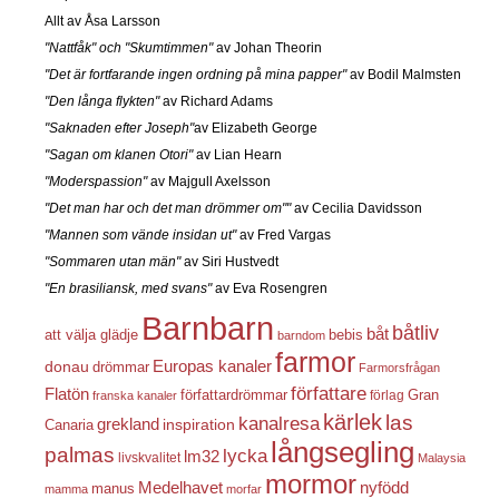
Allt av Åsa Larsson
"Nattfåk" och "Skumtimmen"
av Johan Theorin
"Det är fortfarande ingen ordning på mina papper"
av Bodil Malmsten
"Den långa flykten"
av Richard Adams
"Saknaden efter Joseph"
av Elizabeth George
"Sagan om klanen Otori"
av Lian Hearn
"Moderspassion"
av Majgull Axelsson
"Det man har och det man drömmer om""
av Cecilia Davidsson
"Mannen som vände insidan ut"
av Fred Vargas
"Sommaren utan män"
av Siri Hustvedt
"En brasiliansk, med svans"
av Eva Rosengren
Barnbarn
båtliv
båt
att välja glädje
bebis
barndom
farmor
Europas kanaler
donau
drömmar
Farmorsfrågan
författare
Flatön
författardrömmar
förlag
Gran
franska kanaler
kärlek
las
kanalresa
grekland
inspiration
Canaria
långsegling
palmas
lycka
lm32
livskvalitet
Malaysia
mormor
nyfödd
Medelhavet
manus
mamma
morfar