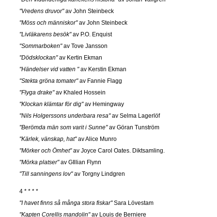
"Vredens druvor"
av John Steinbeck
"Möss och människor"
av John Steinbeck
"Livläkarens besök"
av P.O. Enquist
"Sommarboken"
av Tove Jansson
"Dödsklockan"
av Kertin Ekman
"Händelser vid vatten "
av Kerstin Ekman
"Stekta gröna tomater"
av Fannie Flagg
"Flyga drake"
av Khaled Hossein
"Klockan klämtar för dig"
av Hemingway
"Nils Holgerssons underbara resa"
av Selma Lagerlöf
"Berömda män som varit i Sunne"
av Göran Tunström
"Kärlek, vänskap, hat"
av Alice Munro
"Mörker och Ömhet"
av Joyce Carol Oates. Diktsamling.
"Mörka platser"
av GIllian Flynn
"Till sanningens lov"
av Torgny Lindgren
4 * * * *
"I havet finns så många stora fiskar"
Sara Lövestam
"Kapten Corellis mandolin"
av Louis de Berniere