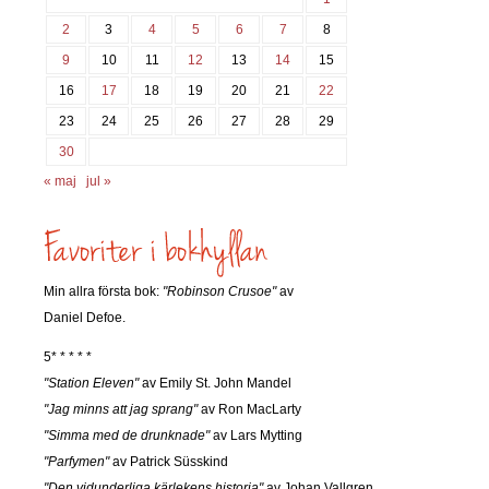
2
3
4
5
6
7
8
9
10
11
12
13
14
15
16
17
18
19
20
21
22
23
24
25
26
27
28
29
30
« maj
jul »
Min allra första bok:
"Robinson Crusoe"
av
Daniel Defoe.
5* * * * *
"Station Eleven"
av Emily St. John Mandel
"Jag minns att jag sprang"
av Ron MacLarty
"Simma med de drunknade"
av Lars Mytting
"Parfymen"
av Patrick Süsskind
"Den vidunderliga kärlekens historia"
av Johan Vallgren