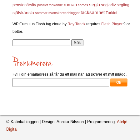
roman
segla
pensionärsliv
seglarliv
segling
positivt tänkande
samos
självkänsla
tacksamhet
Turkiet
sommar
svenskaresebloggar
WP Cumulus Flash tag cloud by
Roy Tanck
requires
Flash Player
9 or
better.
Sök
efter:
Fyll i din emailadress så får du ett mail när jag skriver ett nytt inlägg.
© Katinkabloggen | Design: Annika Nilsson | Programmering:
Ateljé
Digital