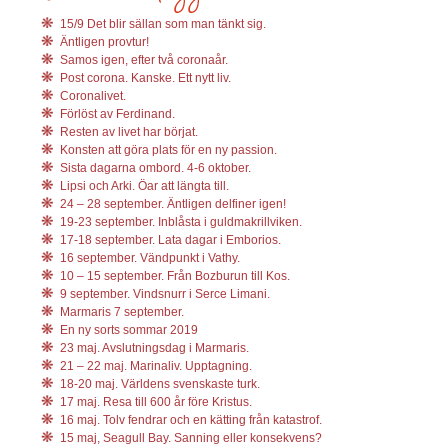
15/9 Det blir sällan som man tänkt sig.
Äntligen provtur!
Samos igen, efter två coronaår.
Post corona. Kanske. Ett nytt liv.
Coronalivet.
Förlöst av Ferdinand.
Resten av livet har börjat.
Konsten att göra plats för en ny passion.
Sista dagarna ombord. 4-6 oktober.
Lipsi och Arki. Öar att längta till.
24 – 28 september. Äntligen delfiner igen!
19-23 september. Inblåsta i guldmakrillviken.
17-18 september. Lata dagar i Emborios.
16 september. Vändpunkt i Vathy.
10 – 15 september. Från Bozburun till Kos.
9 september. Vindsnurr i Serce Limani.
Marmaris 7 september.
En ny sorts sommar 2019
23 maj. Avslutningsdag i Marmaris.
21 – 22 maj. Marinaliv. Upptagning.
18-20 maj. Världens svenskaste turk.
17 maj. Resa till 600 år före Kristus.
16 maj. Tolv fendrar och en kätting från katastrof.
15 maj, Seagull Bay. Sanning eller konsekvens?