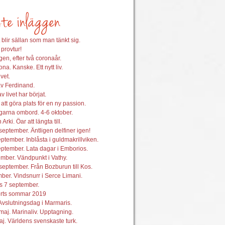
 blir sällan som man tänkt sig.
 provtur!
en, efter två coronaår.
na. Kanske. Ett nytt liv.
vet.
av Ferdinand.
 livet har börjat.
att göra plats för en ny passion.
garna ombord. 4-6 oktober.
 Arki. Öar att längta till.
september. Äntligen delfiner igen!
ptember. Inblåsta i guldmakrillviken.
ptember. Lata dagar i Emborios.
mber. Vändpunkt i Vathy.
september. Från Bozburun till Kos.
ber. Vindsnurr i Serce Limani.
s 7 september.
orts sommar 2019
Avslutningsdag i Marmaris.
maj. Marinaliv. Upptagning.
j. Världens svenskaste turk.