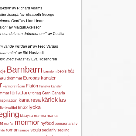
lykten"
av Richard Adams
fter Joseph"
av Elizabeth George
lanen Otori"
av Lian Hearn
sion"
av Majgull Axelsson
r och det man drömmer om""
av Cecilia
 vände insidan ut"
av Fred Vargas
utan män"
av Siri Hustvedt
ansk, med svans"
av Eva Rosengren
Barnbarn
båt
ädje
bebis
barndom
Europas kanaler
nau
drömmar
r
Flatön
Farmorsfrågan
franska kanaler
författare
ömmar
förlag
Gran Canaria
kärlek
las
kanalresa
nspiration
lycka
lm32
livskvalitet
egling
manus
Malaysia
mamma
mormor
nyfödd
et
pensionärsliv
morfar
roman
segla
seglarliv
segling
ande
samos