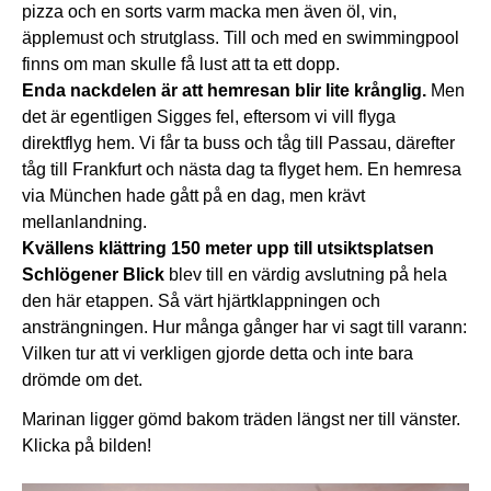
pizza och en sorts varm macka men även öl, vin,
äpplemust och strutglass. Till och med en swimmingpool
finns om man skulle få lust att ta ett dopp.
Enda nackdelen är att hemresan blir lite krånglig.
Men
det är egentligen Sigges fel, eftersom vi vill flyga
direktflyg hem. Vi får ta buss och tåg till Passau, därefter
tåg till Frankfurt och nästa dag ta flyget hem. En hemresa
via München hade gått på en dag, men krävt
mellanlandning.
Kvällens klättring 150 meter upp till utsiktsplatsen
Schlögener Blick
blev till en värdig avslutning på hela
den här etappen. Så värt hjärtklappningen och
ansträngningen. Hur många gånger har vi sagt till varann:
Vilken tur att vi verkligen gjorde detta och inte bara
drömde om det.
Marinan ligger gömd bakom träden längst ner till vänster.
Klicka på bilden!