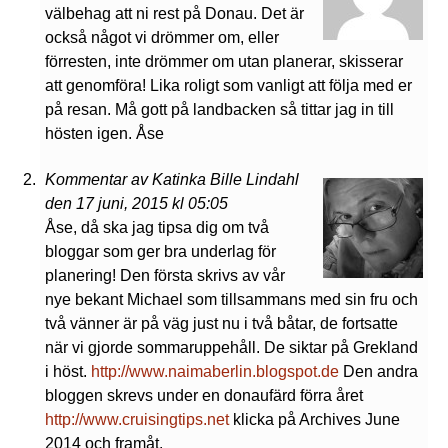
välbehag att ni rest på Donau. Det är
också något vi drömmer om, eller
förresten, inte drömmer om utan planerar, skisserar
att genomföra! Lika roligt som vanligt att följa med er
på resan. Må gott på landbacken så tittar jag in till
hösten igen. Åse
Kommentar av Katinka Bille Lindahl
den 17 juni, 2015 kl 05:05
Åse, då ska jag tipsa dig om två
bloggar som ger bra underlag för
planering! Den första skrivs av vår
nye bekant Michael som tillsammans med sin fru och
två vänner är på väg just nu i två båtar, de fortsatte
när vi gjorde sommaruppehåll. De siktar på Grekland
i höst.
http://www.naimaberlin.blogspot.de
Den andra
bloggen skrevs under en donaufärd förra året
http://www.cruisingtips.net
klicka på Archives June
2014 och framåt.