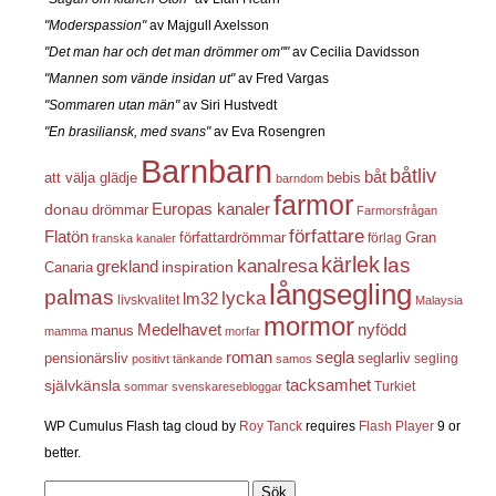
"Moderspassion"
av Majgull Axelsson
"Det man har och det man drömmer om""
av Cecilia Davidsson
"Mannen som vände insidan ut"
av Fred Vargas
"Sommaren utan män"
av Siri Hustvedt
"En brasiliansk, med svans"
av Eva Rosengren
Barnbarn
båtliv
båt
att välja glädje
bebis
barndom
farmor
Europas kanaler
donau
drömmar
Farmorsfrågan
författare
Flatön
författardrömmar
förlag
Gran
franska kanaler
kärlek
las
kanalresa
grekland
inspiration
Canaria
långsegling
palmas
lycka
lm32
livskvalitet
Malaysia
mormor
nyfödd
Medelhavet
manus
mamma
morfar
roman
segla
pensionärsliv
seglarliv
segling
positivt tänkande
samos
självkänsla
tacksamhet
Turkiet
sommar
svenskaresebloggar
WP Cumulus Flash tag cloud by
Roy Tanck
requires
Flash Player
9 or
better.
Sök