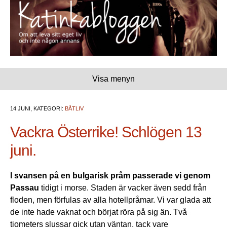
Visa menyn
14 JUNI, KATEGORI:
BÅTLIV
Vackra Österrike! Schlögen 13
juni.
I svansen på en bulgarisk pråm passerade vi genom
Passau
tidigt i morse. Staden är vacker även sedd från
floden, men förfulas av alla hotellpråmar. Vi var glada att
de inte hade vaknat och börjat röra på sig än. Två
tiometers slussar gick utan väntan, tack vare