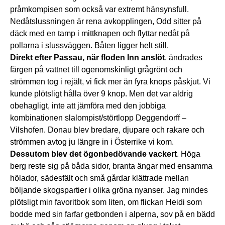
pråmkompisen som också var extremt hänsynsfull.
Nedåtslussningen är rena avkopplingen, Odd sitter på
däck med en tamp i mittknapen och flyttar nedåt på
pollarna i slussväggen. Båten ligger helt still.
Direkt efter Passau, när floden Inn anslöt
, ändrades
färgen på vattnet till ogenomskinligt grågrönt och
strömmen tog i rejält, vi fick mer än fyra knops påskjut. Vi
kunde plötsligt hålla över 9 knop. Men det var aldrig
obehagligt, inte att jämföra med den jobbiga
kombinationen slalompist/störtlopp Deggendorff –
Vilshofen. Donau blev bredare, djupare och rakare och
strömmen avtog ju längre in i Österrike vi kom.
Dessutom blev det ögonbedövande vackert
. Höga
berg reste sig på båda sidor, branta ängar med ensamma
hölador, sädesfält och små gårdar klättrade mellan
böljande skogspartier i olika gröna nyanser. Jag mindes
plötsligt min favoritbok som liten, om flickan Heidi som
bodde med sin farfar getbonden i alperna, sov på en bädd