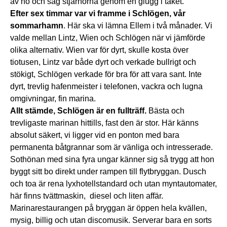
av hö och såg stjärnorna genom en glugg i taket.
Efter sex timmar var vi framme i Schlögen, vår
sommarhamn
. Här ska vi lämna Ellem i två månader. Vi
valde mellan Lintz, Wien och Schlögen när vi jämförde
olika alternativ. Wien var för dyrt, skulle kosta över
tiotusen, Lintz var både dyrt och verkade bullrigt och
stökigt, Schlögen verkade för bra för att vara sant. Inte
dyrt, trevlig hafenmeister i telefonen, vackra och lugna
omgivningar, fin marina.
Allt stämde, Schlögen är en fullträff.
Bästa och
trevligaste marinan hittills, fast den är stor. Här känns
absolut säkert, vi ligger vid en ponton med bara
permanenta båtgrannar som är vänliga och intresserade.
Sothönan med sina fyra ungar känner sig så trygg att hon
byggt sitt bo direkt under rampen till flytbryggan. Dusch
och toa är rena lyxhotellstandard och utan myntautomater,
här finns tvättmaskin, diesel och liten affär.
Marinarestaurangen på bryggan är öppen hela kvällen,
mysig, billig och utan discomusik. Serverar bara en sorts