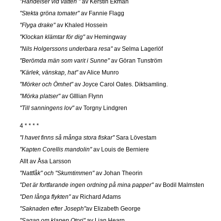
"Händelser vid vatten "
av Kerstin Ekman
"Stekta gröna tomater"
av Fannie Flagg
"Flyga drake"
av Khaled Hossein
"Klockan klämtar för dig"
av Hemingway
"Nils Holgerssons underbara resa"
av Selma Lagerlöf
"Berömda män som varit i Sunne"
av Göran Tunström
"Kärlek, vänskap, hat"
av Alice Munro
"Mörker och Ömhet"
av Joyce Carol Oates. Diktsamling.
"Mörka platser"
av GIllian Flynn
"Till sanningens lov"
av Torgny Lindgren
4 * * * *
"I havet finns så många stora fiskar"
Sara Lövestam
"Kapten Corellis mandolin"
av Louis de Berniere
Allt av Åsa Larsson
"Nattfåk" och "Skumtimmen"
av Johan Theorin
"Det är fortfarande ingen ordning på mina papper"
av Bodil Malmsten
"Den långa flykten"
av Richard Adams
"Saknaden efter Joseph"
av Elizabeth George
"Sagan om klanen Otori"
av Lian Hearn