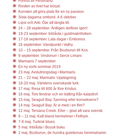
Förlöst av Ferdinand.
Resten av livet har börjat.
Konsten att göra plats för en ny passion.
Sista dagarna ombord. 4-6 oktober.
Lipsi och Arki. Öar att längta till.
24 – 28 september. Äntligen delfiner igen!
19-23 september. Inblåsta i guldmakrillviken.
17-18 september. Lata dagar i Emborios.
16 september. Vändpunkt i Vathy.
10 – 15 september. Från Bozburun till Kos.
9 september. Vindsnurr i Serce Limani.
Marmaris 7 september.
En ny sorts sommar 2019
23 maj. Avslutningsdag i Marmaris.
21 – 22 maj. Marinaliv. Upptagning.
18-20 maj. Världens svenskaste turk.
17 maj. Resa till 600 år före Kristus.
16 maj. Tolv fendrar och en kätting från katastrof.
15 maj, Seagull Bay. Sanning eller konsekvens?
14 maj. Seagull Bay. Är vi med i en film?
12 maj. Tersana Creek. Eller – glad att vara svensk.
9 – 11 maj. Katt bland hermeliner i Fethyie.
7-8 maj. Turkisk blues.
5 maj. Inblåsta i Bozuk buku.
2 maj. Bozburun, de hundra guleternas hemmahamn.