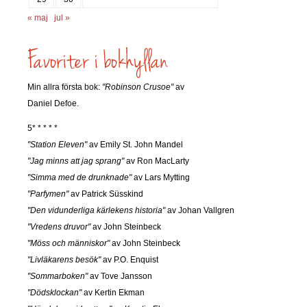
« maj
jul »
Min allra första bok:
"Robinson Crusoe"
av
Daniel Defoe.
5* * * * *
"Station Eleven"
av Emily St. John Mandel
"Jag minns att jag sprang"
av Ron MacLarty
"Simma med de drunknade"
av Lars Mytting
"Parfymen"
av Patrick Süsskind
"Den vidunderliga kärlekens historia"
av Johan Vallgren
"Vredens druvor"
av John Steinbeck
"Möss och människor"
av John Steinbeck
"Livläkarens besök"
av P.O. Enquist
"Sommarboken"
av Tove Jansson
"Dödsklockan"
av Kertin Ekman