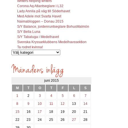
Writers helping writers
Corona Aq Atlantseglare i L32
Lady Annila på väg till Söderhavet
Med Adele mot Svarta Havet
Naimabloggen – Donau 2015
S/Y Balance, jordenruntseglare BohusMalmön
S/Y Bella Luna
S/Y Tabaluga i Medelhavet
Svenska Kryssarklubbens Medelhavssektion
Ta rodret kvinna!
Vilka
inlägg
söks?
juni 2015
M
T
O
T
F
L
S
1
2
3
4
5
6
7
8
9
10
11
12
13
14
15
16
17
18
19
20
21
22
23
24
25
26
27
28
29
30