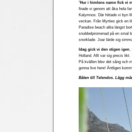
”
Hur i himlens namn fick vi 
firade vi genom att åka hela fami
Kalymnos. Där hittade vi byn M
veckan. Från Myrties gick en li
Paradise beach allra längst bort
snubbelpromenad på en smal ber
snorklade. Joar lärde sig simm
Idag gick vi den stigen igen
,
Holland. Allt var sig precis likt.
På kvällen blev det sång och m
gonna live here! Äntligen komme
Båten till Telendos. Lägg mär