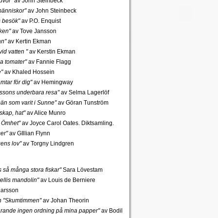
uvor"
av John Steinbeck
änniskor"
av John Steinbeck
s besök"
av P.O. Enquist
ken"
av Tove Jansson
an"
av Kertin Ekman
id vatten "
av Kerstin Ekman
a tomater"
av Fannie Flagg
e"
av Khaled Hossein
mtar för dig"
av Hemingway
rssons underbara resa"
av Selma Lagerlöf
n som varit i Sunne"
av Göran Tunström
skap, hat"
av Alice Munro
 Ömhet"
av Joyce Carol Oates. Diktsamling.
er"
av GIllian Flynn
gens lov"
av Torgny Lindgren
ns så många stora fiskar"
Sara Lövestam
ellis mandolin"
av Louis de Berniere
Larsson
ch "Skumtimmen"
av Johan Theorin
tfarande ingen ordning på mina papper"
av Bodil