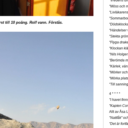
"Vredens dr
"Möss och m
"Livläkaren
"Sommarbo
t till 10 poäng. Rolf vann. Förstås.
"Dödsklock
"Händelser v
"Stekta grön
"Flyga drak
"Klockan klä
"Nils Holge
"Berömda mä
"Kärlek, vän
"Mörker och
"Mörka plats
"Till sannin
4 * * * *
"I havet fin
"Kapten Cor
Allt av Åsa 
"Nattfåk" o
"Det är for