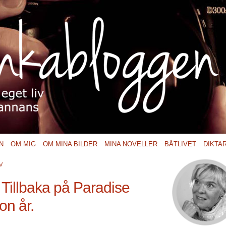
N
OM MIG
OM MINA BILDER
MINA NOVELLER
BÅTLIVET
DIKTA
V
Tillbaka på Paradise
on år.