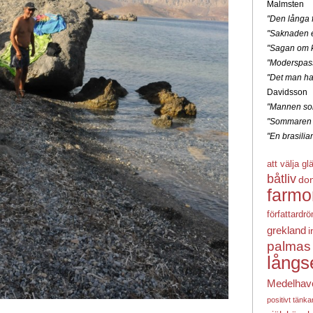
Malmsten
"Den långa f
"Saknaden e
"Sagan om k
"Moderspas
"Det man ha
Davidsson
"Mannen som
"Sommaren 
"En brasili
att välja gl
båtliv
do
farmo
författardr
grekland
i
palmas
långs
Medelhav
positivt tänk