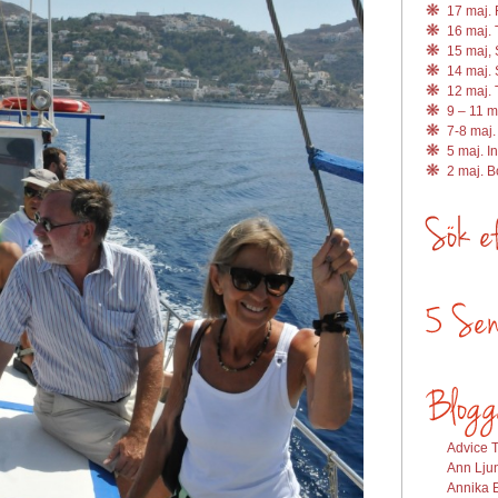
17 maj. R
16 maj. 
15 maj, 
14 maj. 
12 maj. 
9 – 11 m
7-8 maj.
5 maj. I
2 maj. 
Advice T
Ann Ljun
Annika E