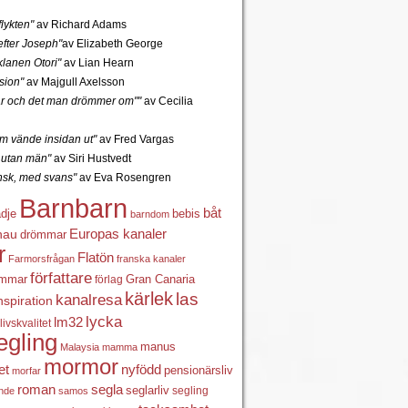
lykten"
av Richard Adams
fter Joseph"
av Elizabeth George
lanen Otori"
av Lian Hearn
sion"
av Majgull Axelsson
r och det man drömmer om""
av Cecilia
 vände insidan ut"
av Fred Vargas
utan män"
av Siri Hustvedt
ansk, med svans"
av Eva Rosengren
Barnbarn
båt
ädje
bebis
barndom
Europas kanaler
nau
drömmar
r
Flatön
Farmorsfrågan
franska kanaler
författare
ömmar
förlag
Gran Canaria
kärlek
las
kanalresa
nspiration
lycka
lm32
livskvalitet
egling
manus
Malaysia
mamma
mormor
nyfödd
et
pensionärsliv
morfar
roman
segla
seglarliv
segling
ande
samos