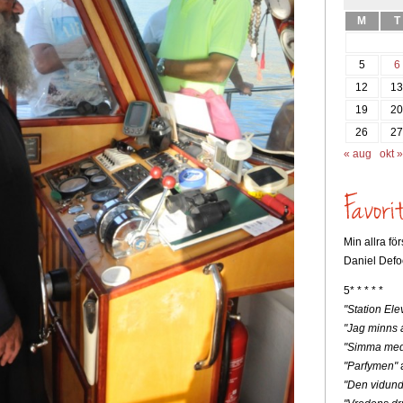
M
T
5
6
12
1
19
2
26
2
« aug
okt »
Min allra fö
Daniel Defo
5* * * * *
"Station Ele
"Jag minns a
"Simma med
"Parfymen"
a
"Den vidunde