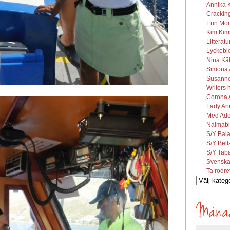
Annika K
Cracking
Erin Mor
Kim Kims
Litterat
Lyckobl
Nina Käl
Simona A
Susanne 
Writers 
Corona A
Lady Ann
Med Ade
Naimabl
S/Y Bal
S/Y Bel
S/Y Tab
Svenska
Ta rodre
Vilka
inlägg
söks?