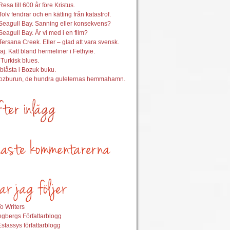
esa till 600 år före Kristus.
Tolv fendrar och en kätting från katastrof.
Seagull Bay. Sanning eller konsekvens?
Seagull Bay. Är vi med i en film?
Tersana Creek. Eller – glad att vara svensk.
aj. Katt bland hermeliner i Fethyie.
 Turkisk blues.
nblåsta i Bozuk buku.
Bozburun, de hundra guleternas hemmahamn.
o Writers
gbergs Författarblogg
stassys författarblogg