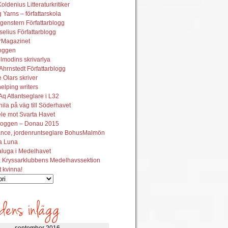
oldenius Litteraturkritiker
 Yarns – författarskola
genstern Författarblogg
elius Författarblogg
urMagazinet
oggen
lmodins skrivarlya
hrnstedt Författarblogg
Olars skriver
helping writers
q Atlantseglare i L32
ila på väg till Söderhavet
le mot Svarta Havet
oggen – Donau 2015
ance, jordenruntseglare BohusMalmön
la Luna
aluga i Medelhavet
 Kryssarklubbens Medelhavssektion
t kvinna!