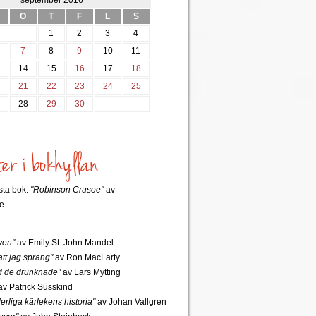
september 2016
O
T
F
L
S
1
2
3
4
7
8
9
10
11
3
14
15
16
17
18
0
21
22
23
24
25
7
28
29
30
rsta bok:
"Robinson Crusoe"
av
e.
ven"
av Emily St. John Mandel
tt jag sprang"
av Ron MacLarty
 de drunknade"
av Lars Mytting
v Patrick Süsskind
rliga kärlekens historia"
av Johan Vallgren