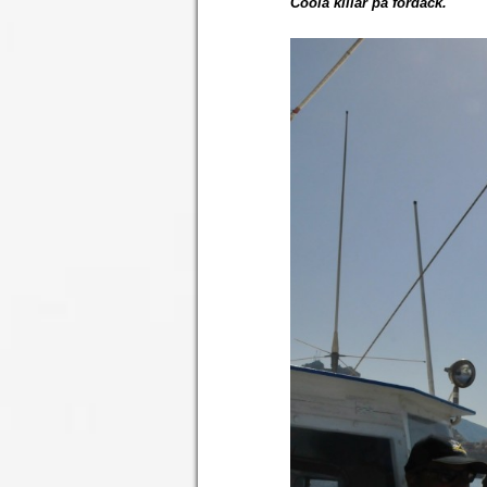
Coola killar på fördäck.