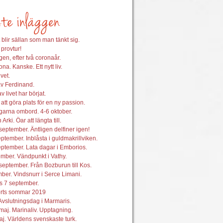
 blir sällan som man tänkt sig.
 provtur!
en, efter två coronaår.
na. Kanske. Ett nytt liv.
vet.
av Ferdinand.
 livet har börjat.
att göra plats för en ny passion.
garna ombord. 4-6 oktober.
 Arki. Öar att längta till.
september. Äntligen delfiner igen!
ptember. Inblåsta i guldmakrillviken.
ptember. Lata dagar i Emborios.
mber. Vändpunkt i Vathy.
september. Från Bozburun till Kos.
ber. Vindsnurr i Serce Limani.
s 7 september.
orts sommar 2019
Avslutningsdag i Marmaris.
maj. Marinaliv. Upptagning.
j. Världens svenskaste turk.