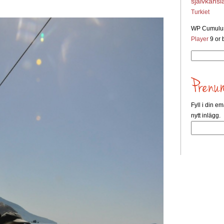
självkänsl
Turkiet
WP Cumulus
Player
9 or b
Sök
efter:
Fyll i din em
nytt inlägg.