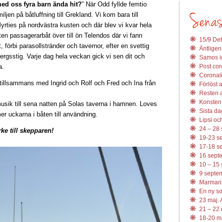
med oss fyra barn ända hit?
” När Odd fyllde femtio
ljen på båtluffning till Grekland. Vi kom bara till
yrties på nordvästra kusten och där blev vi kvar hela
ten passagerarbåt över till ön Telendos där vi fann
15/9 Det
, förbi parasollstränder och tavernor, efter en svettig
Äntligen
gsstig. Varje dag hela veckan gick vi sen dit och
Samos ig
a.
Post coro
Coronali
 tillsammans med Ingrid och Rolf och Fred och Ina från
Förlöst 
Resten av
Konsten 
usik till sena natten på Solas taverna i hamnen. Loves
Sista da
r uckarna i båten till användning.
Lipsi och
24 – 28 
ke till skepparen!
19-23 se
17-18 se
16 septe
10 – 15 
9 septem
Marmari
En ny s
23 maj. 
21 – 22 
18-20 ma