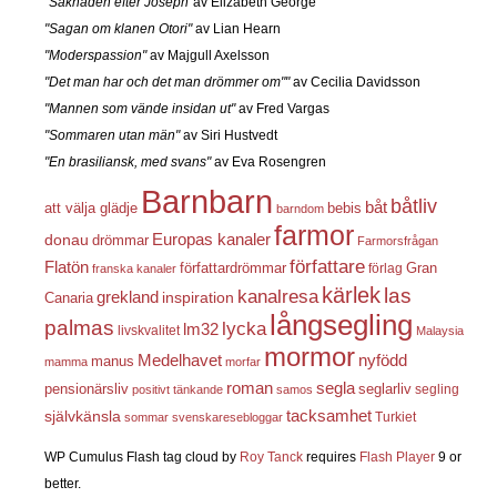
"Saknaden efter Joseph"
av Elizabeth George
"Sagan om klanen Otori"
av Lian Hearn
"Moderspassion"
av Majgull Axelsson
"Det man har och det man drömmer om""
av Cecilia Davidsson
"Mannen som vände insidan ut"
av Fred Vargas
"Sommaren utan män"
av Siri Hustvedt
"En brasiliansk, med svans"
av Eva Rosengren
Barnbarn
båtliv
båt
att välja glädje
bebis
barndom
farmor
Europas kanaler
donau
drömmar
Farmorsfrågan
författare
Flatön
författardrömmar
förlag
Gran
franska kanaler
kärlek
las
kanalresa
grekland
inspiration
Canaria
långsegling
palmas
lycka
lm32
livskvalitet
Malaysia
mormor
nyfödd
Medelhavet
manus
mamma
morfar
roman
segla
pensionärsliv
seglarliv
segling
positivt tänkande
samos
självkänsla
tacksamhet
Turkiet
sommar
svenskaresebloggar
WP Cumulus Flash tag cloud by
Roy Tanck
requires
Flash Player
9 or
better.