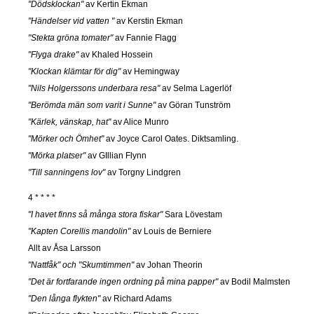
"Dödsklockan"
av Kertin Ekman
"Händelser vid vatten "
av Kerstin Ekman
"Stekta gröna tomater"
av Fannie Flagg
"Flyga drake"
av Khaled Hossein
"Klockan klämtar för dig"
av Hemingway
"Nils Holgerssons underbara resa"
av Selma Lagerlöf
"Berömda män som varit i Sunne"
av Göran Tunström
"Kärlek, vänskap, hat"
av Alice Munro
"Mörker och Ömhet"
av Joyce Carol Oates. Diktsamling.
"Mörka platser"
av GIllian Flynn
"Till sanningens lov"
av Torgny Lindgren
4 * * * *
"I havet finns så många stora fiskar"
Sara Lövestam
"Kapten Corellis mandolin"
av Louis de Berniere
Allt av Åsa Larsson
"Nattfåk" och "Skumtimmen"
av Johan Theorin
"Det är fortfarande ingen ordning på mina papper"
av Bodil Malmsten
"Den långa flykten"
av Richard Adams