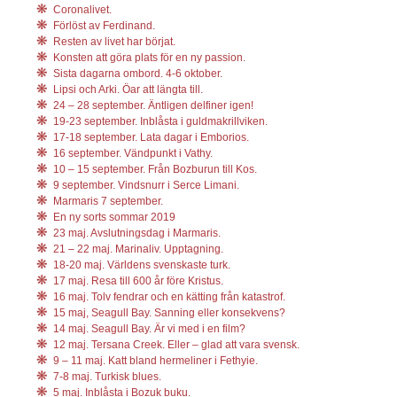
Coronalivet.
Förlöst av Ferdinand.
Resten av livet har börjat.
Konsten att göra plats för en ny passion.
Sista dagarna ombord. 4-6 oktober.
Lipsi och Arki. Öar att längta till.
24 – 28 september. Äntligen delfiner igen!
19-23 september. Inblåsta i guldmakrillviken.
17-18 september. Lata dagar i Emborios.
16 september. Vändpunkt i Vathy.
10 – 15 september. Från Bozburun till Kos.
9 september. Vindsnurr i Serce Limani.
Marmaris 7 september.
En ny sorts sommar 2019
23 maj. Avslutningsdag i Marmaris.
21 – 22 maj. Marinaliv. Upptagning.
18-20 maj. Världens svenskaste turk.
17 maj. Resa till 600 år före Kristus.
16 maj. Tolv fendrar och en kätting från katastrof.
15 maj, Seagull Bay. Sanning eller konsekvens?
14 maj. Seagull Bay. Är vi med i en film?
12 maj. Tersana Creek. Eller – glad att vara svensk.
9 – 11 maj. Katt bland hermeliner i Fethyie.
7-8 maj. Turkisk blues.
5 maj. Inblåsta i Bozuk buku.