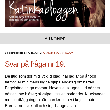
Visa menyn
18 SEPTEMBER, KATEGORI:
FARMOR SVARAR SJÄLV
Svar på fråga nr 19.
De ljud som gör mig lycklig idag, när jag är 59 år och
farmor, är min mans lugna djupa andetag om natten.
Fågelsång tidiga mornar. Havets alla lugna ljud när det
nästan inte blåser; skvalpet, risslet, porlandet. Kluckandet
mot bordläggningen när man krupit ner i kojen i båten.
Barnbarnens skratt och stoj i hängmattan.