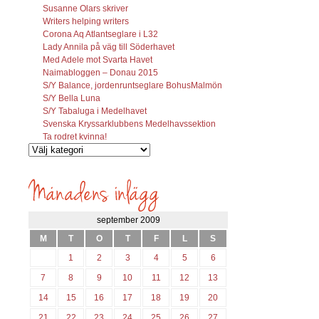
Susanne Olars skriver
Writers helping writers
Corona Aq Atlantseglare i L32
Lady Annila på väg till Söderhavet
Med Adele mot Svarta Havet
Naimabloggen – Donau 2015
S/Y Balance, jordenruntseglare BohusMalmön
S/Y Bella Luna
S/Y Tabaluga i Medelhavet
Svenska Kryssarklubbens Medelhavssektion
Ta rodret kvinna!
Vilka
inlägg
söks?
september 2009
M
T
O
T
F
L
S
1
2
3
4
5
6
7
8
9
10
11
12
13
14
15
16
17
18
19
20
21
22
23
24
25
26
27