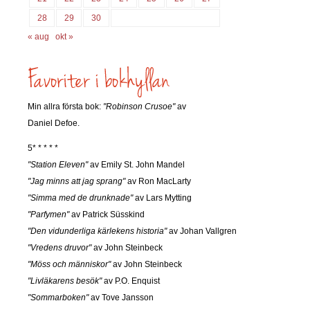
28
29
30
« aug
okt »
Min allra första bok:
"Robinson Crusoe"
av
Daniel Defoe.
5* * * * *
"Station Eleven"
av Emily St. John Mandel
"Jag minns att jag sprang"
av Ron MacLarty
"Simma med de drunknade"
av Lars Mytting
"Parfymen"
av Patrick Süsskind
"Den vidunderliga kärlekens historia"
av Johan Vallgren
"Vredens druvor"
av John Steinbeck
"Möss och människor"
av John Steinbeck
"Livläkarens besök"
av P.O. Enquist
"Sommarboken"
av Tove Jansson