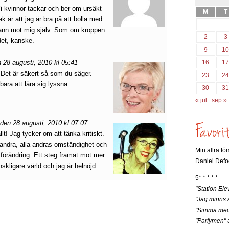
Vi kvinnor tackar och ber om ursäkt
M
T
ak är att jag är bra på att bolla med
 sann mot mig själv. Som om kroppen
2
3
det, kanske.
9
1
16
1
28 augusti, 2010 kl 05:41
! Det är säkert så som du säger.
23
2
bara att lära sig lyssna.
30
3
« jul
sep »
en 28 augusti, 2010 kl 07:07
llt! Jag tycker om att tänka kritiskt.
 andra, alla andras omständighet och
Min allra fö
h förändring. Ett steg framåt mot mer
Daniel Defo
kligare värld och jag är helnöjd.
5* * * * *
"Station Ele
"Jag minns a
"Simma med
"Parfymen"
a