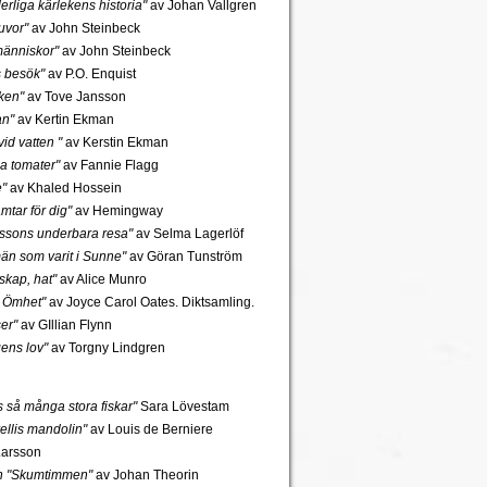
rliga kärlekens historia"
av Johan Vallgren
uvor"
av John Steinbeck
änniskor"
av John Steinbeck
s besök"
av P.O. Enquist
ken"
av Tove Jansson
an"
av Kertin Ekman
id vatten "
av Kerstin Ekman
a tomater"
av Fannie Flagg
e"
av Khaled Hossein
mtar för dig"
av Hemingway
rssons underbara resa"
av Selma Lagerlöf
n som varit i Sunne"
av Göran Tunström
skap, hat"
av Alice Munro
 Ömhet"
av Joyce Carol Oates. Diktsamling.
er"
av GIllian Flynn
gens lov"
av Torgny Lindgren
ns så många stora fiskar"
Sara Lövestam
ellis mandolin"
av Louis de Berniere
Larsson
ch "Skumtimmen"
av Johan Theorin