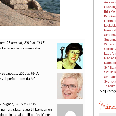
Annika K
Cracking
Erin Mor
Kim Kims
Litterat
Lyckobl
Nina Käl
Simona A
Susanne 
en 27 augusti, 2010 kl 10:15
Writers 
rsöka bli en bättre människa…
Corona A
Lady Ann
Med Ade
Naimabl
S/Y Bal
S/Y Bel
28 augusti, 2010 kl 05:35
S/Y Tab
 väl perfekt som du är?
Svenska
Ta rodre
Vilka
inlägg
söks?
 augusti, 2010 kl 06:36
 numera slutat säga till barnbarnen
igare la jag alltid till ett ”tack” när