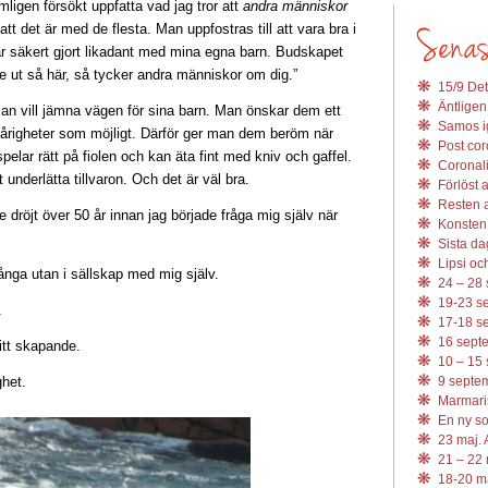
ämligen försökt uppfatta vad jag tror att
andra människor
tt det är med de flesta. Man uppfostras till att vara bra i
r säkert gjort likadant med mina egna barn. Budskapet
 se ut så här, så tycker andra människor om dig.”
15/9 Det
Äntligen
n vill jämna vägen för sina barn. Man önskar dem ett
Samos ig
svårigheter som möjligt. Därför ger man dem beröm när
Post coro
spelar rätt på fiolen och kan äta fint med kniv och gaffel.
Coronali
underlätta tillvaron. Och det är väl bra.
Förlöst 
Resten av
 dröjt över 50 år innan jag började fråga mig själv när
Konsten 
Sista da
Lipsi och
nga utan i sällskap med mig själv.
24 – 28 
19-23 se
.
17-18 se
16 septe
ritt skapande.
10 – 15 
ghet.
9 septem
Marmari
En ny s
23 maj. 
21 – 22 
18-20 ma