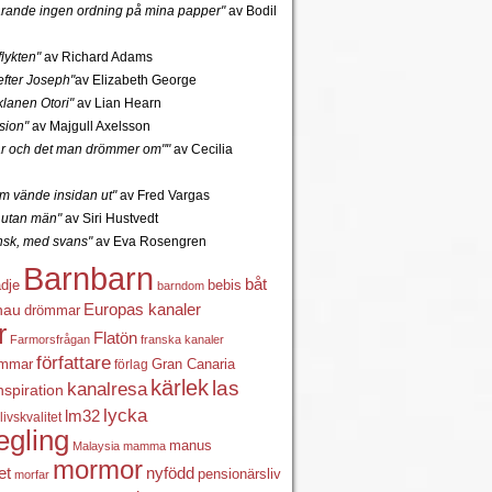
tfarande ingen ordning på mina papper"
av Bodil
lykten"
av Richard Adams
fter Joseph"
av Elizabeth George
lanen Otori"
av Lian Hearn
sion"
av Majgull Axelsson
r och det man drömmer om""
av Cecilia
 vände insidan ut"
av Fred Vargas
utan män"
av Siri Hustvedt
ansk, med svans"
av Eva Rosengren
Barnbarn
båt
ädje
bebis
barndom
Europas kanaler
nau
drömmar
r
Flatön
Farmorsfrågan
franska kanaler
författare
ömmar
förlag
Gran Canaria
kärlek
las
kanalresa
nspiration
lycka
lm32
livskvalitet
egling
manus
Malaysia
mamma
mormor
nyfödd
et
pensionärsliv
morfar