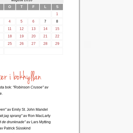
augusti 2010
O
T
F
L
S
1
4
5
6
7
8
0
11
12
13
14
15
7
18
19
20
21
22
4
25
26
27
28
29
1
rsta bok:
"Robinson Crusoe"
av
e.
ven"
av Emily St. John Mandel
tt jag sprang"
av Ron MacLarty
 de drunknade"
av Lars Mytting
v Patrick Süsskind