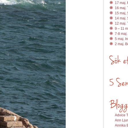
17 maj. R
16 maj. 
15 maj, 
14 maj. 
12 maj. 
9 – 11 m
7-8 maj.
5 maj. I
2 maj. 
Advice T
Ann Ljun
Annika E