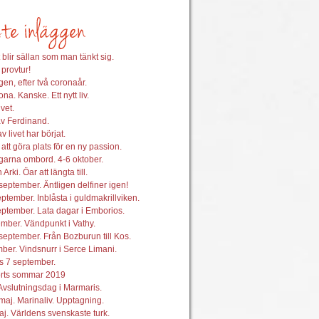
 blir sällan som man tänkt sig.
 provtur!
en, efter två coronaår.
na. Kanske. Ett nytt liv.
vet.
av Ferdinand.
 livet har börjat.
att göra plats för en ny passion.
garna ombord. 4-6 oktober.
 Arki. Öar att längta till.
september. Äntligen delfiner igen!
ptember. Inblåsta i guldmakrillviken.
ptember. Lata dagar i Emborios.
mber. Vändpunkt i Vathy.
september. Från Bozburun till Kos.
ber. Vindsnurr i Serce Limani.
s 7 september.
orts sommar 2019
Avslutningsdag i Marmaris.
maj. Marinaliv. Upptagning.
j. Världens svenskaste turk.