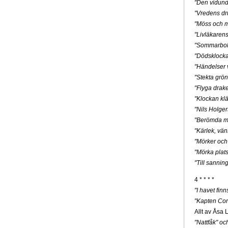
"Den vidunde
"Vredens dr
"Möss och m
"Livläkaren
"Sommarbo
"Dödsklock
"Händelser v
"Stekta grön
"Flyga drak
"Klockan klä
"Nils Holge
"Berömda mä
"Kärlek, vän
"Mörker och
"Mörka plats
"Till sannin
4 * * * *
"I havet fin
"Kapten Cor
Allt av Åsa 
"Nattfåk" o