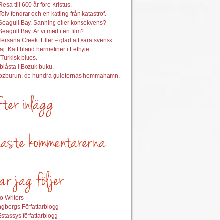
esa till 600 år före Kristus.
Tolv fendrar och en kätting från katastrof.
Seagull Bay. Sanning eller konsekvens?
Seagull Bay. Är vi med i en film?
Tersana Creek. Eller – glad att vara svensk.
aj. Katt bland hermeliner i Fethyie.
 Turkisk blues.
nblåsta i Bozuk buku.
Bozburun, de hundra guleternas hemmahamn.
o Writers
gbergs Författarblogg
stassys författarblogg