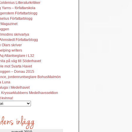
oldenius Litteraturkritiker
 Yarns – författarskola
genstern Författarblogg
elius Författarblogg
urMagazinet
oggen
lmodins skrivarlya
hrnstedt Författarblogg
Olars skriver
helping writers
q Atlantseglare i L32
ila på väg till Söderhavet
le mot Svarta Havet
oggen – Donau 2015
ance, jordenruntseglare BohusMalmön
la Luna
aluga i Medelhavet
 Kryssarklubbens Medelhavssektion
t kvinna!