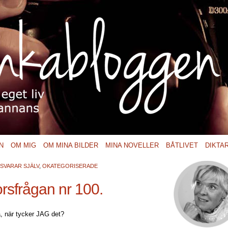
N
OM MIG
OM MINA BILDER
MINA NOVELLER
BÅTLIVET
DIKTA
SVARAR SJÄLV
,
OKATEGORISERADE
rsfrågan nr 100.
så, när tycker JAG det?