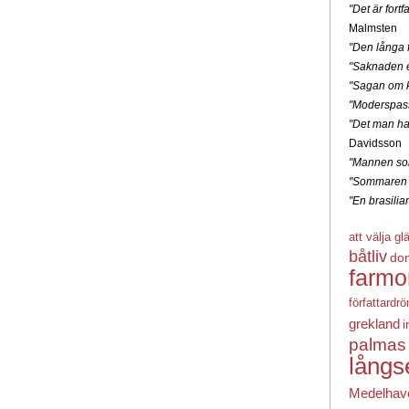
"Det är for
Malmsten
"Den långa f
"Saknaden e
"Sagan om k
"Moderspas
"Det man ha
Davidsson
"Mannen som
"Sommaren 
"En brasili
att välja gl
båtliv
do
farmo
författardr
grekland
i
palmas
långs
Medelhav