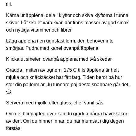
till.
Kärna ur äpplena, dela i klyftor och skiva klyftorna i tunna
skivor. Låt skalet vara kvar, där finns massor av god smak
och nyttiga vitaminer och fibrer.
Lägg äpplena i en ugnsfast form, den behöver inte
smörjas. Pudra med kanel ovanpå äpplena.
Klicka ut smeten ovanpå äpplena med två skedar.
Grädda i mitten av ugnen i 175 C tills äpplena är helt
mjuka och knäcktäcket har fått färg. Tiden beror på hur
stor din pajform är. Ju tunnare paj desto snabbare går det.
🙂
Servera med mjölk, eller glass, eller vaniljsås.
Om det blir pajdeg över kan du grädda några havrekakor
av den. Om du hinner innan du har mumsat i dig degen
förstås.