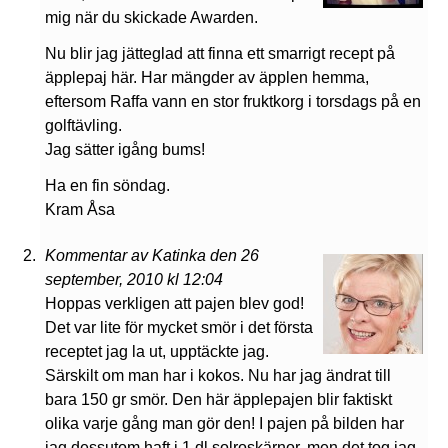
mig när du skickade Awarden.
Nu blir jag jätteglad att finna ett smarrigt recept på
äpplepaj här. Har mängder av äpplen hemma,
eftersom Raffa vann en stor fruktkorg i torsdags på en
golftävling.
Jag sätter igång bums!
Ha en fin söndag.
Kram Åsa
Kommentar av Katinka den 26
september, 2010 kl 12:04
Hoppas verkligen att pajen blev god!
Det var lite för mycket smör i det första
receptet jag la ut, upptäckte jag.
Särskilt om man har i kokos. Nu har jag ändrat till
bara 150 gr smör. Den här äpplepajen blir faktiskt
olika varje gång man gör den! I pajen på bilden har
jag dessutom haft i 1 dl solroskärnor, men det tog jag