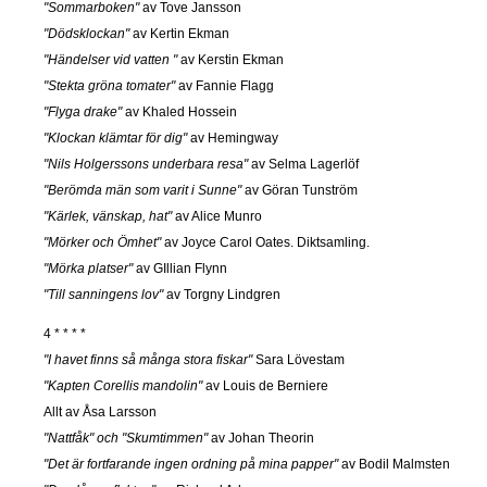
"Sommarboken"
av Tove Jansson
"Dödsklockan"
av Kertin Ekman
"Händelser vid vatten "
av Kerstin Ekman
"Stekta gröna tomater"
av Fannie Flagg
"Flyga drake"
av Khaled Hossein
"Klockan klämtar för dig"
av Hemingway
"Nils Holgerssons underbara resa"
av Selma Lagerlöf
"Berömda män som varit i Sunne"
av Göran Tunström
"Kärlek, vänskap, hat"
av Alice Munro
"Mörker och Ömhet"
av Joyce Carol Oates. Diktsamling.
"Mörka platser"
av GIllian Flynn
"Till sanningens lov"
av Torgny Lindgren
4 * * * *
"I havet finns så många stora fiskar"
Sara Lövestam
"Kapten Corellis mandolin"
av Louis de Berniere
Allt av Åsa Larsson
"Nattfåk" och "Skumtimmen"
av Johan Theorin
"Det är fortfarande ingen ordning på mina papper"
av Bodil Malmsten