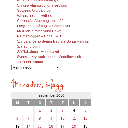
Nina Källmodins skrivarlya
Simona Ahrnstedt Författarblogg
Susanne Olars skriver
Writers helping writers
Corona Aq Atlantseglare i L32
Lady Annila på väg till Söderhavet
Med Adele mot Svarta Havet
Naimabloggen – Donau 2015
S/Y Balance, jordenruntseglare BohusMalmön
S/Y Bella Luna
S/Y Tabaluga i Medelhavet
Svenska Kryssarklubbens Medelhavssektion
Ta rodret kvinna!
Vilka
inlägg
söks?
september 2010
M
T
O
T
F
L
S
1
2
3
4
5
6
7
8
9
10
11
12
13
14
15
16
17
18
19