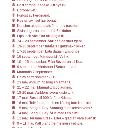
Post corona. Kanske. Ett nytt liv.
Coronalivet.
Förlöst av Ferdinand.
Resten av livet har börjat.
Konsten att göra plats för en ny passion.
Sista dagarna ombord. 4-6 oktober.
Lipsi och Arki. Öar att längta till.
24 – 28 september. Äntligen delfiner igen!
19-23 september. Inblåsta i guldmakrillviken.
17-18 september. Lata dagar i Emborios.
16 september. Vändpunkt i Vathy.
10 – 15 september. Från Bozburun till Kos.
9 september. Vindsnurr i Serce Limani.
Marmaris 7 september.
En ny sorts sommar 2019
23 maj. Avslutningsdag i Marmaris.
21 – 22 maj. Marinaliv. Upptagning.
18-20 maj. Världens svenskaste turk.
17 maj. Resa till 600 år före Kristus.
16 maj. Tolv fendrar och en kätting från katastrof.
15 maj, Seagull Bay. Sanning eller konsekvens?
14 maj. Seagull Bay. Är vi med i en film?
12 maj. Tersana Creek. Eller – glad att vara svensk.
9 – 11 maj. Katt bland hermeliner i Fethyie.