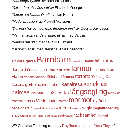
"Den långa flykten"
av Richard Adams
"Saknaden efter Joseph"
av Elizabeth George
"Sagan om klanen Otori"
av Lian Hearn
"Moderspassion"
av Majgull Axelsson
"Det man har och det man drömmer om""
av Cecilia Davidsson
"Mannen som vände insidan ut"
av Fred Vargas
"Sommaren utan män"
av Siri Hustvedt
"En brasiliansk, med svans"
av Eva Rosengren
Barnbarn
båtliv
båt
att välja glädje
bebis
barndom
farmor
Europas kanaler
donau
drömmar
Farmorsfrågan
författare
Flatön
författardrömmar
förlag
Gran
franska kanaler
kärlek
las
kanalresa
grekland
inspiration
Canaria
långsegling
palmas
lycka
lm32
livskvalitet
Malaysia
mormor
nyfödd
Medelhavet
manus
mamma
morfar
roman
segla
pensionärsliv
seglarliv
segling
positivt tänkande
samos
självkänsla
tacksamhet
Turkiet
sommar
svenskaresebloggar
WP Cumulus Flash tag cloud by
Roy Tanck
requires
Flash Player
9 or