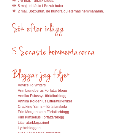
7-8 maj. Turkisk blues.
5 maj. Inblåsta i Bozuk buku.
2 maj. Bozburun, de hundra guleternas hemmahamn.
Advice To Writers
Ann Ljungbergs Författarblogg
Annika Estassys författarblogg
Annika Koldenius Litteraturkritiker
Cracking Yarns – författarskola
Erin Morgenstern Författarblogg
Kim Kimselius Författarblogg
LitteraturMagazinet
Lyckobloggen