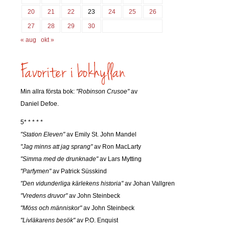
20
21
22
23
24
25
26
27
28
29
30
« aug
okt »
Min allra första bok:
"Robinson Crusoe"
av
Daniel Defoe.
5* * * * *
"Station Eleven"
av Emily St. John Mandel
"Jag minns att jag sprang"
av Ron MacLarty
"Simma med de drunknade"
av Lars Mytting
"Parfymen"
av Patrick Süsskind
"Den vidunderliga kärlekens historia"
av Johan Vallgren
"Vredens druvor"
av John Steinbeck
"Möss och människor"
av John Steinbeck
"Livläkarens besök"
av P.O. Enquist