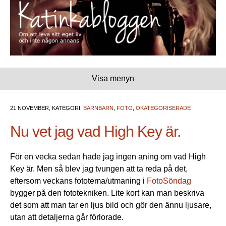
Visa menyn
21 NOVEMBER, KATEGORI:
BARNBARN
,
FOTO
,
OKATEGORISERADE
Nu vet jag vad High Key är.
För en vecka sedan hade jag ingen aning om vad High
Key är. Men så blev jag tvungen att ta reda på det,
eftersom veckans fototema/utmaning i
FotoSöndag
bygger på den fototekniken. Lite kort kan man beskriva
det som att man tar en ljus bild och gör den ännu ljusare,
utan att detaljerna går förlorade.