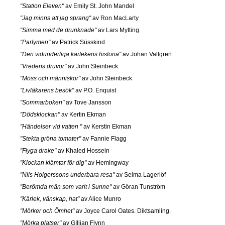
"Station Eleven"
av Emily St. John Mandel
"Jag minns att jag sprang"
av Ron MacLarty
"Simma med de drunknade"
av Lars Mytting
"Parfymen"
av Patrick Süsskind
"Den vidunderliga kärlekens historia"
av Johan Vallgren
"Vredens druvor"
av John Steinbeck
"Möss och människor"
av John Steinbeck
"Livläkarens besök"
av P.O. Enquist
"Sommarboken"
av Tove Jansson
"Dödsklockan"
av Kertin Ekman
"Händelser vid vatten "
av Kerstin Ekman
"Stekta gröna tomater"
av Fannie Flagg
"Flyga drake"
av Khaled Hossein
"Klockan klämtar för dig"
av Hemingway
"Nils Holgerssons underbara resa"
av Selma Lagerlöf
"Berömda män som varit i Sunne"
av Göran Tunström
"Kärlek, vänskap, hat"
av Alice Munro
"Mörker och Ömhet"
av Joyce Carol Oates. Diktsamling.
"Mörka platser"
av GIllian Flynn