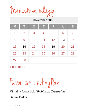
inlägg
söks?
november 2010
M
T
O
T
F
L
S
1
2
3
4
5
6
7
8
9
10
11
12
13
14
15
16
17
18
19
20
21
22
23
24
25
26
27
28
29
30
« okt
dec »
Min allra första bok:
"Robinson Crusoe"
av
Daniel Defoe.
5* * * * *