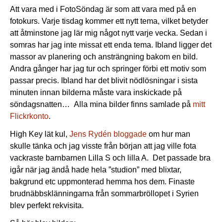
Att vara med i FotoSöndag är som att vara med på en
fotokurs. Varje tisdag kommer ett nytt tema, vilket betyder
att åtminstone jag lär mig något nytt varje vecka. Sedan i
somras har jag inte missat ett enda tema. Ibland ligger det
massor av planering och ansträngning bakom en bild.
Andra gånger har jag tur och springer förbi ett motiv som
passar precis. Ibland har det blivit nödlösningar i sista
minuten innan bilderna måste vara inskickade på
söndagsnatten… Alla mina bilder finns samlade på
mitt
Flickrkonto
.
High Key lät kul,
Jens Rydén bloggade
om hur man
skulle tänka och jag visste från början att jag ville fota
vackraste barnbarnen Lilla S och lilla A. Det passade bra
igår när jag ändå hade hela ”studion” med blixtar,
bakgrund etc uppmonterad hemma hos dem. Finaste
brudnäbbsklänningarna från sommarbröllopet i Syrien
blev perfekt rekvisita.