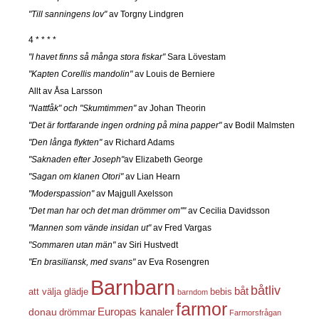
"Till sanningens lov"
av Torgny Lindgren
4 * * * *
"I havet finns så många stora fiskar"
Sara Lövestam
"Kapten Corellis mandolin"
av Louis de Berniere
Allt av Åsa Larsson
"Nattfåk" och "Skumtimmen"
av Johan Theorin
"Det är fortfarande ingen ordning på mina papper"
av Bodil Malmsten
"Den långa flykten"
av Richard Adams
"Saknaden efter Joseph"
av Elizabeth George
"Sagan om klanen Otori"
av Lian Hearn
"Moderspassion"
av Majgull Axelsson
"Det man har och det man drömmer om""
av Cecilia Davidsson
"Mannen som vände insidan ut"
av Fred Vargas
"Sommaren utan män"
av Siri Hustvedt
"En brasiliansk, med svans"
av Eva Rosengren
Barnbarn
båtliv
båt
att välja glädje
bebis
barndom
farmor
Europas kanaler
donau
drömmar
Farmorsfrågan