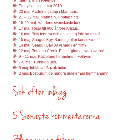
Marmaris 7 september.
En ny sorts sommar 2019
23 maj. Avslutningsdag i Marmaris.
21 – 22 maj. Marinaliv. Upptagning.
18-20 maj. Världens svenskaste turk.
17 maj. Resa till 600 år före Kristus.
16 maj. Tolv fendrar och en kätting från katastrof.
15 maj, Seagull Bay. Sanning eller konsekvens?
14 maj. Seagull Bay. Är vi med i en film?
12 maj. Tersana Creek. Eller – glad att vara svensk.
9 – 11 maj. Katt bland hermeliner i Fethyie.
7-8 maj. Turkisk blues.
5 maj. Inblåsta i Bozuk buku.
2 maj. Bozburun, de hundra guleternas hemmahamn.