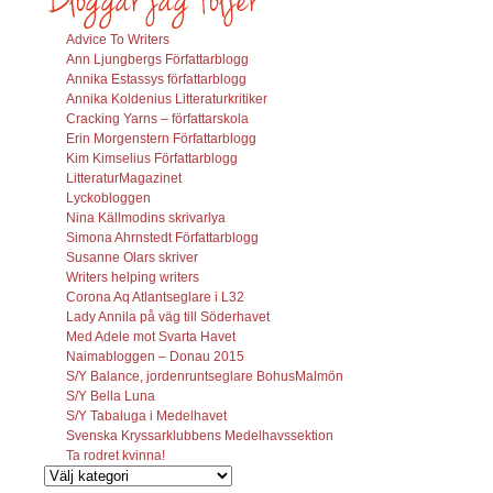
Advice To Writers
Ann Ljungbergs Författarblogg
Annika Estassys författarblogg
Annika Koldenius Litteraturkritiker
Cracking Yarns – författarskola
Erin Morgenstern Författarblogg
Kim Kimselius Författarblogg
LitteraturMagazinet
Lyckobloggen
Nina Källmodins skrivarlya
Simona Ahrnstedt Författarblogg
Susanne Olars skriver
Writers helping writers
Corona Aq Atlantseglare i L32
Lady Annila på väg till Söderhavet
Med Adele mot Svarta Havet
Naimabloggen – Donau 2015
S/Y Balance, jordenruntseglare BohusMalmön
S/Y Bella Luna
S/Y Tabaluga i Medelhavet
Svenska Kryssarklubbens Medelhavssektion
Ta rodret kvinna!
Vilka