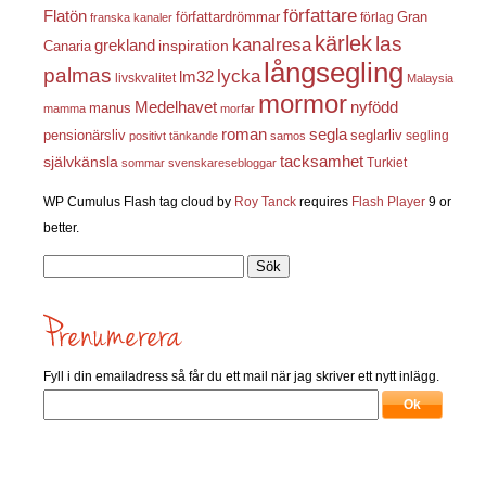
författare
Flatön
författardrömmar
förlag
Gran
franska kanaler
kärlek
las
kanalresa
grekland
inspiration
Canaria
långsegling
palmas
lycka
lm32
livskvalitet
Malaysia
mormor
nyfödd
Medelhavet
manus
mamma
morfar
roman
segla
pensionärsliv
seglarliv
segling
positivt tänkande
samos
självkänsla
tacksamhet
Turkiet
sommar
svenskaresebloggar
WP Cumulus Flash tag cloud by
Roy Tanck
requires
Flash Player
9 or
better.
Sök
efter:
Fyll i din emailadress så får du ett mail när jag skriver ett nytt inlägg.