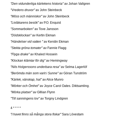
"Den vidunderliga kärlekens historia"
av Johan Vallgren
"Vredens druvor"
av John Steinbeck
"Möss och människor"
av John Steinbeck
"Livläkarens besök"
av P.O. Enquist
"Sommarboken"
av Tove Jansson
"Dödsklockan"
av Kertin Ekman
"Händelser vid vatten "
av Kerstin Ekman
"Stekta gröna tomater"
av Fannie Flagg
"Flyga drake"
av Khaled Hossein
"Klockan klämtar för dig"
av Hemingway
"Nils Holgerssons underbara resa"
av Selma Lagerlöf
"Berömda män som varit i Sunne"
av Göran Tunström
"Kärlek, vänskap, hat"
av Alice Munro
"Mörker och Ömhet"
av Joyce Carol Oates. Diktsamling.
"Mörka platser"
av GIllian Flynn
"Till sanningens lov"
av Torgny Lindgren
4 * * * *
"I havet finns så många stora fiskar"
Sara Lövestam