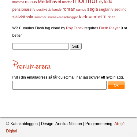
mormor
nyfödd
Medelhavet
manus
mamma
morfar
roman
segla
pensionärsliv
seglarliv
segling
positivt tänkande
samos
självkänsla
tacksamhet
Turkiet
sommar
svenskaresebloggar
WP Cumulus Flash tag cloud by
Roy Tanck
requires
Flash Player
9 or
better.
Sök
efter:
Fyll i din emailadress så får du ett mail när jag skriver ett nytt inlägg.
© Katinkabloggen | Design: Annika Nilsson | Programmering:
Ateljé
Digital