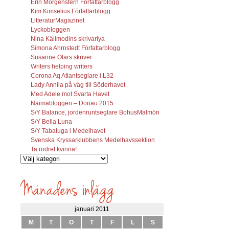
Erin Morgenstern Författarblogg
Kim Kimselius Författarblogg
LitteraturMagazinet
Lyckobloggen
Nina Källmodins skrivarlya
Simona Ahrnstedt Författarblogg
Susanne Olars skriver
Writers helping writers
Corona Aq Atlantseglare i L32
Lady Annila på väg till Söderhavet
Med Adele mot Svarta Havet
Naimabloggen – Donau 2015
S/Y Balance, jordenruntseglare BohusMalmön
S/Y Bella Luna
S/Y Tabaluga i Medelhavet
Svenska Kryssarklubbens Medelhavssektion
Ta rodret kvinna!
Vilka
inlägg
söks?
januari 2011
M
T
O
T
F
L
S