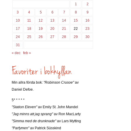
1
2
3
4
5
6
7
8
9
10
11
12
13
14
15
16
17
18
19
20
21
22
23
24
25
26
27
28
29
30
31
« dec
feb »
Min allra första bok:
"Robinson Crusoe"
av
Daniel Defoe.
5* * * * *
"Station Eleven"
av Emily St. John Mandel
"Jag minns att jag sprang"
av Ron MacLarty
"Simma med de drunknade"
av Lars Mytting
"Parfymen"
av Patrick Süsskind