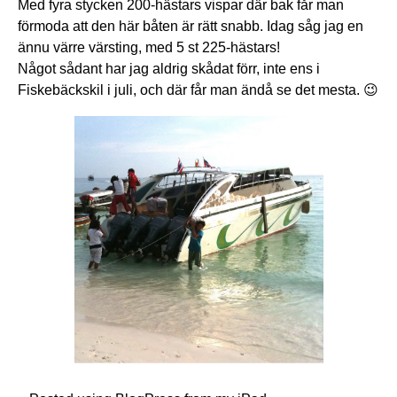
Med fyra stycken 200-hästars vispar där bak får man
förmoda att den här båten är rätt snabb. Idag såg jag en
ännu värre värsting, med 5 st 225-hästars!
Något sådant har jag aldrig skådat förr, inte ens i
Fiskebäckskil i juli, och där får man ändå se det mesta. 😉