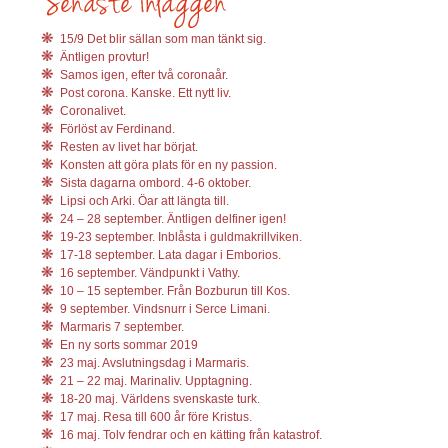
15/9 Det blir sällan som man tänkt sig.
Äntligen provtur!
Samos igen, efter två coronaår.
Post corona. Kanske. Ett nytt liv.
Coronalivet.
Förlöst av Ferdinand.
Resten av livet har börjat.
Konsten att göra plats för en ny passion.
Sista dagarna ombord. 4-6 oktober.
Lipsi och Arki. Öar att längta till.
24 – 28 september. Äntligen delfiner igen!
19-23 september. Inblåsta i guldmakrillviken.
17-18 september. Lata dagar i Emborios.
16 september. Vändpunkt i Vathy.
10 – 15 september. Från Bozburun till Kos.
9 september. Vindsnurr i Serce Limani.
Marmaris 7 september.
En ny sorts sommar 2019
23 maj. Avslutningsdag i Marmaris.
21 – 22 maj. Marinaliv. Upptagning.
18-20 maj. Världens svenskaste turk.
17 maj. Resa till 600 år före Kristus.
16 maj. Tolv fendrar och en kätting från katastrof.