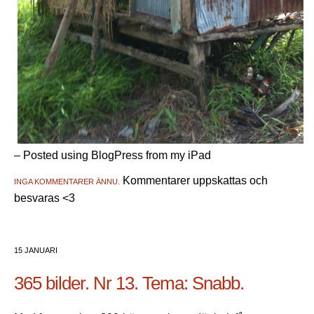
– Posted using BlogPress from my iPad
Kommentarer uppskattas och
INGA KOMMENTARER ÄNNU.
besvaras <3
15 JANUARI
365 bilder. Nr 13. Tema: Snabb.