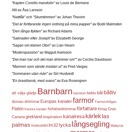
"Kapten Corellis mandolin"
av Louis de Berniere
Allt av Åsa Larsson
"Nattfåk" och "Skumtimmen"
av Johan Theorin
"Det är fortfarande ingen ordning på mina papper"
av Bodil Malmsten
"Den långa flykten"
av Richard Adams
"Saknaden efter Joseph"
av Elizabeth George
"Sagan om klanen Otori"
av Lian Hearn
"Moderspassion"
av Majgull Axelsson
"Det man har och det man drömmer om""
av Cecilia Davidsson
"Mannen som vände insidan ut"
av Fred Vargas
"Sommaren utan män"
av Siri Hustvedt
"En brasiliansk, med svans"
av Eva Rosengren
Barnbarn
båtliv
båt
att välja glädje
bebis
barndom
farmor
Europas kanaler
donau
drömmar
Farmorsfrågan
författare
Flatön
författardrömmar
förlag
Gran
franska kanaler
kärlek
las
kanalresa
grekland
inspiration
Canaria
långsegling
palmas
lycka
lm32
livskvalitet
Malaysia