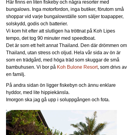
Här finns en liten fiskeby och några resorter med
bungalows. Inga motorfordon, inga butiker, förutom små
shoppar vid varje bungalowställe som säljer toapapper,
solskydd, godis och batterier.
Vi kom hit efter att slutligen ha tröttnat på Koh Lipes
tempo, det tog 90 minuter med speedboat.
Det är som ett helt annat Thailand. Den där drömmen om
Thailand, utan stress och oljud. Hela vår sida av ön är
som en trädgård, med höga träd som skuggar de små
bambuhusen. Vi bor på
Koh Bulone Resort
, som drivs av
en familj.
På andra sidan ön ligger fiskebyn och ännu enklare
hyddor, med lite hippiekänsla.
Imorgon ska jag gå upp i soluppgången och fota.