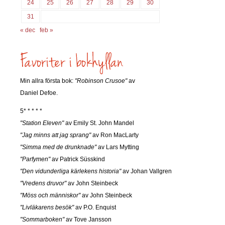
24
25
26
27
28
29
30
31
« dec
feb »
Min allra första bok:
"Robinson Crusoe"
av
Daniel Defoe.
5* * * * *
"Station Eleven"
av Emily St. John Mandel
"Jag minns att jag sprang"
av Ron MacLarty
"Simma med de drunknade"
av Lars Mytting
"Parfymen"
av Patrick Süsskind
"Den vidunderliga kärlekens historia"
av Johan Vallgren
"Vredens druvor"
av John Steinbeck
"Möss och människor"
av John Steinbeck
"Livläkarens besök"
av P.O. Enquist
"Sommarboken"
av Tove Jansson