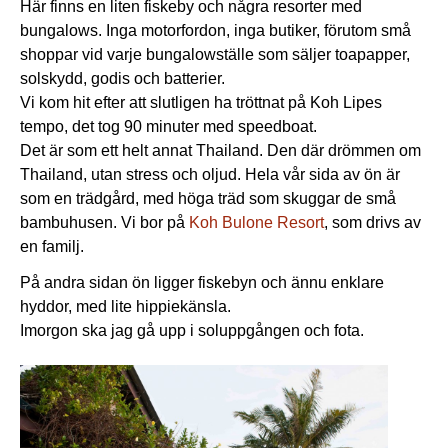
Här finns en liten fiskeby och några resorter med
bungalows. Inga motorfordon, inga butiker, förutom små
shoppar vid varje bungalowställe som säljer toapapper,
solskydd, godis och batterier.
Vi kom hit efter att slutligen ha tröttnat på Koh Lipes
tempo, det tog 90 minuter med speedboat.
Det är som ett helt annat Thailand. Den där drömmen om
Thailand, utan stress och oljud. Hela vår sida av ön är
som en trädgård, med höga träd som skuggar de små
bambuhusen. Vi bor på
Koh Bulone Resort
, som drivs av
en familj.
På andra sidan ön ligger fiskebyn och ännu enklare
hyddor, med lite hippiekänsla.
Imorgon ska jag gå upp i soluppgången och fota.