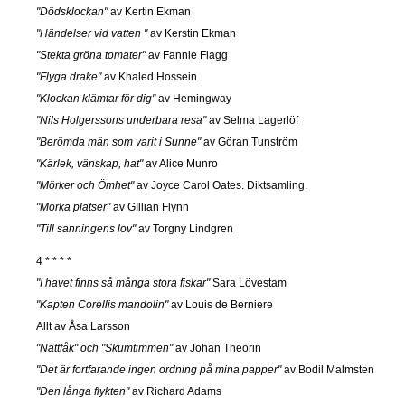
"Dödsklockan"
av Kertin Ekman
"Händelser vid vatten "
av Kerstin Ekman
"Stekta gröna tomater"
av Fannie Flagg
"Flyga drake"
av Khaled Hossein
"Klockan klämtar för dig"
av Hemingway
"Nils Holgerssons underbara resa"
av Selma Lagerlöf
"Berömda män som varit i Sunne"
av Göran Tunström
"Kärlek, vänskap, hat"
av Alice Munro
"Mörker och Ömhet"
av Joyce Carol Oates. Diktsamling.
"Mörka platser"
av GIllian Flynn
"Till sanningens lov"
av Torgny Lindgren
4 * * * *
"I havet finns så många stora fiskar"
Sara Lövestam
"Kapten Corellis mandolin"
av Louis de Berniere
Allt av Åsa Larsson
"Nattfåk" och "Skumtimmen"
av Johan Theorin
"Det är fortfarande ingen ordning på mina papper"
av Bodil Malmsten
"Den långa flykten"
av Richard Adams