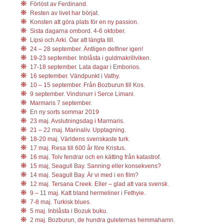
Förlöst av Ferdinand.
Resten av livet har börjat.
Konsten att göra plats för en ny passion.
Sista dagarna ombord. 4-6 oktober.
Lipsi och Arki. Öar att längta till.
24 – 28 september. Äntligen delfiner igen!
19-23 september. Inblåsta i guldmakrillviken.
17-18 september. Lata dagar i Emborios.
16 september. Vändpunkt i Vathy.
10 – 15 september. Från Bozburun till Kos.
9 september. Vindsnurr i Serce Limani.
Marmaris 7 september.
En ny sorts sommar 2019
23 maj. Avslutningsdag i Marmaris.
21 – 22 maj. Marinaliv. Upptagning.
18-20 maj. Världens svenskaste turk.
17 maj. Resa till 600 år före Kristus.
16 maj. Tolv fendrar och en kätting från katastrof.
15 maj, Seagull Bay. Sanning eller konsekvens?
14 maj. Seagull Bay. Är vi med i en film?
12 maj. Tersana Creek. Eller – glad att vara svensk.
9 – 11 maj. Katt bland hermeliner i Fethyie.
7-8 maj. Turkisk blues.
5 maj. Inblåsta i Bozuk buku.
2 maj. Bozburun, de hundra guleternas hemmahamn.