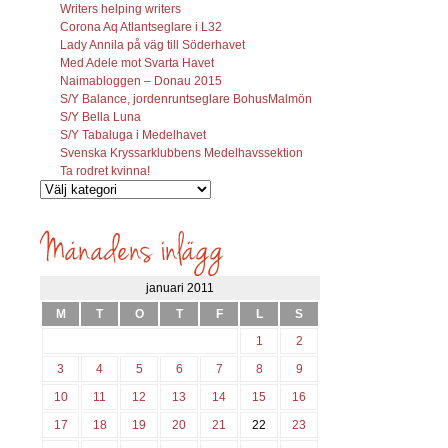
Writers helping writers
Corona Aq Atlantseglare i L32
Lady Annila på väg till Söderhavet
Med Adele mot Svarta Havet
Naimabloggen – Donau 2015
S/Y Balance, jordenruntseglare BohusMalmön
S/Y Bella Luna
S/Y Tabaluga i Medelhavet
Svenska Kryssarklubbens Medelhavssektion
Ta rodret kvinna!
Vilka
inlägg
söks?
januari 2011
M
T
O
T
F
L
S
1
2
3
4
5
6
7
8
9
10
11
12
13
14
15
16
17
18
19
20
21
22
23