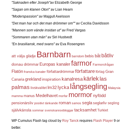
"Saknaden efter Joseph"
av Elizabeth George
"Sagan om klanen Otori"
av Lian Hearn
"Moderspassion"
av Majgull Axelsson
"Det man har och det man drömmer om""
av Cecilia Davidsson
"Mannen som vände insidan ut"
av Fred Vargas
"Sommaren utan män"
av Siri Hustvedt
"En brasiliansk, med svans"
av Eva Rosengren
Barnbarn
båtliv
båt
att välja glädje
bebis
barndom
farmor
Europas kanaler
donau
drömmar
Farmorsfrågan
författare
Flatön
författardrömmar
förlag
Gran
franska kanaler
kärlek
las
kanalresa
grekland
inspiration
Canaria
långsegling
palmas
lycka
lm32
livskvalitet
Malaysia
mormor
nyfödd
Medelhavet
manus
mamma
morfar
roman
segla
pensionärsliv
seglarliv
segling
positivt tänkande
samos
självkänsla
tacksamhet
Turkiet
sommar
svenskaresebloggar
WP Cumulus Flash tag cloud by
Roy Tanck
requires
Flash Player
9 or
better.