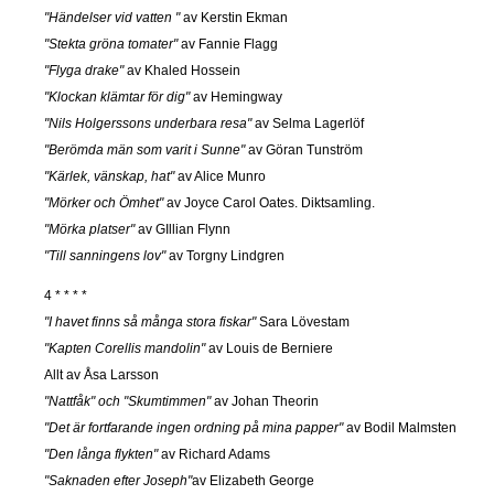
"Händelser vid vatten "
av Kerstin Ekman
"Stekta gröna tomater"
av Fannie Flagg
"Flyga drake"
av Khaled Hossein
"Klockan klämtar för dig"
av Hemingway
"Nils Holgerssons underbara resa"
av Selma Lagerlöf
"Berömda män som varit i Sunne"
av Göran Tunström
"Kärlek, vänskap, hat"
av Alice Munro
"Mörker och Ömhet"
av Joyce Carol Oates. Diktsamling.
"Mörka platser"
av GIllian Flynn
"Till sanningens lov"
av Torgny Lindgren
4 * * * *
"I havet finns så många stora fiskar"
Sara Lövestam
"Kapten Corellis mandolin"
av Louis de Berniere
Allt av Åsa Larsson
"Nattfåk" och "Skumtimmen"
av Johan Theorin
"Det är fortfarande ingen ordning på mina papper"
av Bodil Malmsten
"Den långa flykten"
av Richard Adams
"Saknaden efter Joseph"
av Elizabeth George