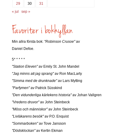
29
30
31
« jul
sep »
Min allra första bok:
"Robinson Crusoe"
av
Daniel Defoe.
5* * * * *
"Station Eleven"
av Emily St. John Mandel
"Jag minns att jag sprang"
av Ron MacLarty
"Simma med de drunknade"
av Lars Mytting
"Parfymen"
av Patrick Süsskind
"Den vidunderliga kärlekens historia"
av Johan Vallgren
"Vredens druvor"
av John Steinbeck
"Möss och människor"
av John Steinbeck
"Livläkarens besök"
av P.O. Enquist
"Sommarboken"
av Tove Jansson
"Dödsklockan"
av Kertin Ekman