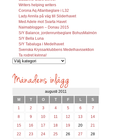
Writers helping writers
Corona Aq Atlantseglare i L32
Lady Annila på väg till Söderhavet
Med Adele mot Svarta Havet
Naimabloggen – Donau 2015
S/Y Balance, jordenruntseglare BohusMalmön
S/Y Bella Luna
S/Y Tabaluga i Medelhavet
Svenska Kryssarklubbens Medelhavssektion
Ta rodret kvinna!
Vilka
inlägg
söks?
augusti 2011
M
T
O
T
F
L
S
1
2
3
4
5
6
7
8
9
10
11
12
13
14
15
16
17
18
19
20
21
22
23
24
25
26
27
28