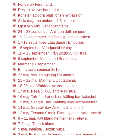
Förlöst av Ferdinand.
Resten av livet har börjat.
Konsten att göra plats för en ny passion.
Sista dagarna ombord. 4-6 oktober.
Lipsi och Arki. Öar att längta till.
24 – 28 september. Äntligen delfiner igen!
19-23 september. Inblåsta i guldmakrillviken.
17-18 september. Lata dagar i Emborios.
16 september. Vändpunkt i Vathy.
10 – 15 september. Från Bozburun till Kos.
9 september. Vindsnurr i Serce Limani.
Marmaris 7 september.
En ny sorts sommar 2019
23 maj. Avslutningsdag i Marmaris.
21 – 22 maj. Marinaliv. Upptagning.
18-20 maj. Världens svenskaste turk.
17 maj. Resa till 600 år före Kristus.
16 maj. Tolv fendrar och en kätting från katastrof.
15 maj, Seagull Bay. Sanning eller konsekvens?
14 maj. Seagull Bay. Är vi med i en film?
12 maj. Tersana Creek. Eller – glad att vara svensk.
9 – 11 maj. Katt bland hermeliner i Fethyie.
7-8 maj. Turkisk blues.
5 maj. Inblåsta i Bozuk buku.
2 maj. Bozburun, de hundra guleternas hemmahamn.