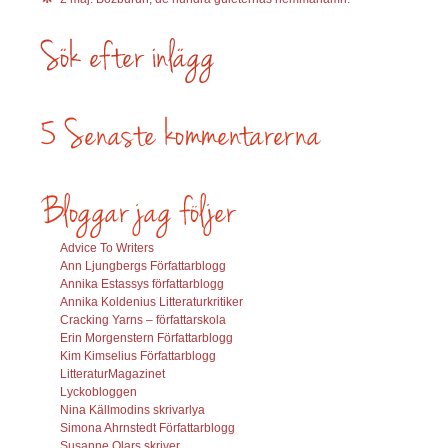
Advice To Writers
Ann Ljungbergs Författarblogg
Annika Estassys författarblogg
Annika Koldenius Litteraturkritiker
Cracking Yarns – författarskola
Erin Morgenstern Författarblogg
Kim Kimselius Författarblogg
LitteraturMagazinet
Lyckobloggen
Nina Källmodins skrivarlya
Simona Ahrnstedt Författarblogg
Susanne Olars skriver