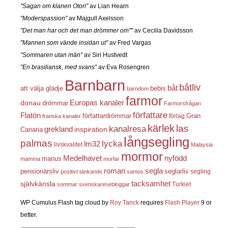
"Sagan om klanen Otori"
av Lian Hearn
"Moderspassion"
av Majgull Axelsson
"Det man har och det man drömmer om""
av Cecilia Davidsson
"Mannen som vände insidan ut"
av Fred Vargas
"Sommaren utan män"
av Siri Hustvedt
"En brasiliansk, med svans"
av Eva Rosengren
Barnbarn
båtliv
båt
att välja glädje
bebis
barndom
farmor
Europas kanaler
donau
drömmar
Farmorsfrågan
författare
Flatön
författardrömmar
förlag
Gran
franska kanaler
kärlek
las
kanalresa
grekland
inspiration
Canaria
långsegling
palmas
lycka
lm32
livskvalitet
Malaysia
mormor
nyfödd
Medelhavet
manus
mamma
morfar
roman
segla
pensionärsliv
seglarliv
segling
positivt tänkande
samos
självkänsla
tacksamhet
Turkiet
sommar
svenskaresebloggar
WP Cumulus Flash tag cloud by
Roy Tanck
requires
Flash Player
9 or
better.