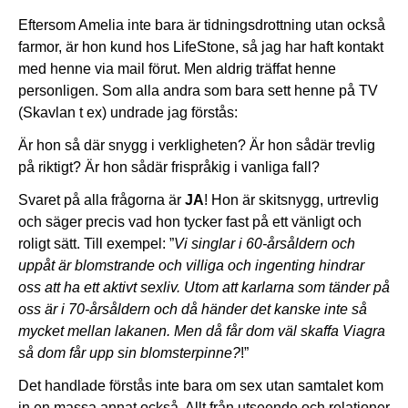
Eftersom Amelia inte bara är tidningsdrottning utan också
farmor, är hon kund hos LifeStone, så jag har haft kontakt
med henne via mail förut. Men aldrig träffat henne
personligen. Som alla andra som bara sett henne på TV
(Skavlan t ex) undrade jag förstås:
Är hon så där snygg i verkligheten? Är hon sådär trevlig
på riktigt? Är hon sådär frispråkig i vanliga fall?
Svaret på alla frågorna är
JA
! Hon är skitsnygg, urtrevlig
och säger precis vad hon tycker fast på ett vänligt och
roligt sätt. Till exempel: ”
Vi singlar i 60-årsåldern och
uppåt är blomstrande och villiga och ingenting hindrar
oss att ha ett aktivt sexliv. Utom att karlarna som tänder på
oss är i 70-årsåldern och då händer det kanske inte så
mycket mellan lakanen. Men då får dom väl skaffa Viagra
så dom får upp sin blomsterpinne?
!”
Det handlade förstås inte bara om sex utan samtalet kom
in en massa annat också. Allt från utseende och relationer