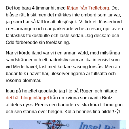
Det tog bara 4 timmar hit med
färjan från Trelleborg.
Det
blåste rätt friskt men det märktes inte ombord som tur var,
jag som har så lätt för att bli sjösjuk. Vi fick ett fönsterbord
i restaurangen och där parkerade vi hela resan, njöt av en
fantastisk frukostbuffe och läste sedan. Jag deckare och
Odd förberedde sin föreläsning.
När vi körde iland var vi i en annan värld, med milslånga
sandstränder och ett badortsliv som är lika intensivt som
vid Medelhavet, fast med kortare säsong förstås. Men än
badar folk i havet här, uteserveringarna är fullsatta och
rosorna blommar.
Idag på hotellet googlade jag lite på Rügen och hittade
det här blogginlägget
från en kvinna som varit i Bintz
alldeles nyss. Precis den badorten vi ska köra till imorgon
och sen stanna över helgen. Kolla hennes fina bilder! 🙂