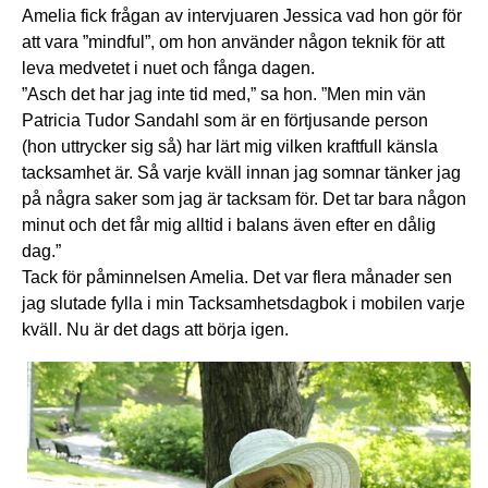
Amelia fick frågan av intervjuaren Jessica vad hon gör för
att vara ”mindful”, om hon använder någon teknik för att
leva medvetet i nuet och fånga dagen.
”Asch det har jag inte tid med,” sa hon. ”Men min vän
Patricia Tudor Sandahl som är en förtjusande person
(hon uttrycker sig så) har lärt mig vilken kraftfull känsla
tacksamhet är. Så varje kväll innan jag somnar tänker jag
på några saker som jag är tacksam för. Det tar bara någon
minut och det får mig alltid i balans även efter en dålig
dag.”
Tack för påminnelsen Amelia. Det var flera månader sen
jag slutade fylla i min Tacksamhetsdagbok i mobilen varje
kväll. Nu är det dags att börja igen.