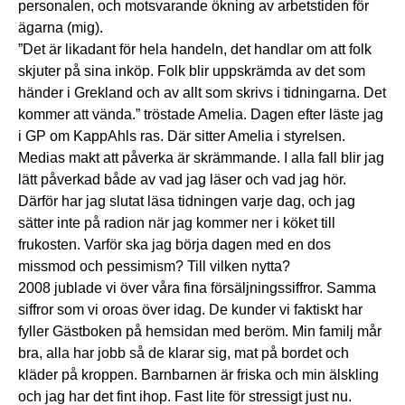
personalen, och motsvarande ökning av arbetstiden för
ägarna (mig).
”Det är likadant för hela handeln, det handlar om att folk
skjuter på sina inköp. Folk blir uppskrämda av det som
händer i Grekland och av allt som skrivs i tidningarna. Det
kommer att vända.” tröstade Amelia. Dagen efter läste jag
i GP om KappAhls ras. Där sitter Amelia i styrelsen.
Medias makt att påverka är skrämmande. I alla fall blir jag
lätt påverkad både av vad jag läser och vad jag hör.
Därför har jag slutat läsa tidningen varje dag, och jag
sätter inte på radion när jag kommer ner i köket till
frukosten. Varför ska jag börja dagen med en dos
missmod och pessimism? Till vilken nytta?
2008 jublade vi över våra fina försäljningssiffror. Samma
siffror som vi oroas över idag. De kunder vi faktiskt har
fyller Gästboken på hemsidan med beröm. Min familj mår
bra, alla har jobb så de klarar sig, mat på bordet och
kläder på kroppen. Barnbarnen är friska och min älskling
och jag har det fint ihop. Fast lite för stressigt just nu.