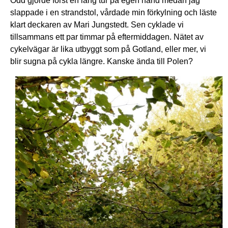
Odd gjorde först en lång tur på egen hand medan jag
slappade i en strandstol, vårdade min förkylning och läste
klart deckaren av Mari Jungstedt. Sen cyklade vi
tillsammans ett par timmar på eftermiddagen. Nätet av
cykelvägar är lika utbyggt som på Gotland, eller mer, vi
blir sugna på cykla längre. Kanske ända till Polen?