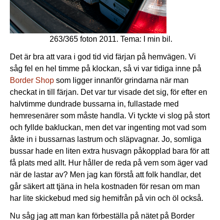
263/365 foton 2011. Tema: I min bil.
Det är bra att vara i god tid vid färjan på hemvägen. Vi
såg fel en hel timme på klockan, så vi var tidiga inne på
Border Shop
som ligger innanför grindarna när man
checkat in till färjan. Det var tur visade det sig, för efter en
halvtimme dundrade bussarna in, fullastade med
hemresenärer som måste handla. Vi tyckte vi slog på stort
och fyllde bakluckan, men det var ingenting mot vad som
åkte in i bussarnas lastrum och släpvagnar. Jo, somliga
bussar hade en liten extra husvagn påkopplad bara för att
få plats med allt. Hur håller de reda på vem som äger vad
när de lastar av? Men jag kan förstå att folk handlar, det
går säkert att tjäna in hela kostnaden för resan om man
har lite skickebud med sig hemifrån på vin och öl också.
Nu såg jag att man kan förbeställa på nätet på Border