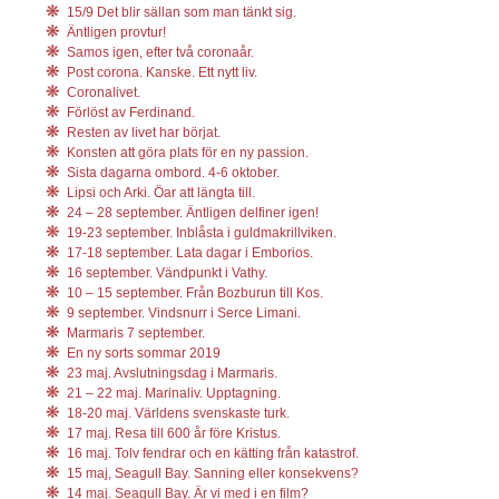
15/9 Det blir sällan som man tänkt sig.
Äntligen provtur!
Samos igen, efter två coronaår.
Post corona. Kanske. Ett nytt liv.
Coronalivet.
Förlöst av Ferdinand.
Resten av livet har börjat.
Konsten att göra plats för en ny passion.
Sista dagarna ombord. 4-6 oktober.
Lipsi och Arki. Öar att längta till.
24 – 28 september. Äntligen delfiner igen!
19-23 september. Inblåsta i guldmakrillviken.
17-18 september. Lata dagar i Emborios.
16 september. Vändpunkt i Vathy.
10 – 15 september. Från Bozburun till Kos.
9 september. Vindsnurr i Serce Limani.
Marmaris 7 september.
En ny sorts sommar 2019
23 maj. Avslutningsdag i Marmaris.
21 – 22 maj. Marinaliv. Upptagning.
18-20 maj. Världens svenskaste turk.
17 maj. Resa till 600 år före Kristus.
16 maj. Tolv fendrar och en kätting från katastrof.
15 maj, Seagull Bay. Sanning eller konsekvens?
14 maj. Seagull Bay. Är vi med i en film?