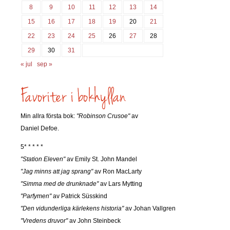
8
9
10
11
12
13
14
15
16
17
18
19
20
21
22
23
24
25
26
27
28
29
30
31
« jul
sep »
Min allra första bok:
"Robinson Crusoe"
av
Daniel Defoe.
5* * * * *
"Station Eleven"
av Emily St. John Mandel
"Jag minns att jag sprang"
av Ron MacLarty
"Simma med de drunknade"
av Lars Mytting
"Parfymen"
av Patrick Süsskind
"Den vidunderliga kärlekens historia"
av Johan Vallgren
"Vredens druvor"
av John Steinbeck