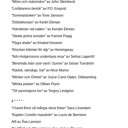
"Möss och människor"
av John Steinbeck
"Livläkarens besök"
av P.O. Enquist
"Sommarboken"
av Tove Jansson
"Dödsklockan"
av Kertin Ekman
"Händelser vid vatten "
av Kerstin Ekman
"Stekta gröna tomater"
av Fannie Flagg
"Flyga drake"
av Khaled Hossein
"Klockan klämtar för dig"
av Hemingway
"Nils Holgerssons underbara resa"
av Selma Lagerlöf
"Berömda män som varit i Sunne"
av Göran Tunström
"Kärlek, vänskap, hat"
av Alice Munro
"Mörker och Ömhet"
av Joyce Carol Oates. Diktsamling.
"Mörka platser"
av GIllian Flynn
"Till sanningens lov"
av Torgny Lindgren
4 * * * *
"I havet finns så många stora fiskar"
Sara Lövestam
"Kapten Corellis mandolin"
av Louis de Berniere
Allt av Åsa Larsson