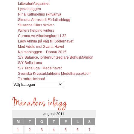
LitteraturMagazinet
Lyckobloggen
Nina Källmodins skrivarlya
Simona Ahrnstedt Författarblogg
Susanne Olars skriver
Writers helping writers
Corona Aq Atlantseglare i L32
Lady Annila på väg till Söderhavet
Med Adele mot Svarta Havet
Naimabloggen – Donau 2015
S/Y Balance, jordenruntseglare BohusMalmön
S/Y Bella Luna
S/Y Tabaluga i Medelhavet
Svenska Kryssarklubbens Medelhavssektion
Ta rodret kvinna!
Vilka
inlägg
söks?
augusti 2011
M
T
O
T
F
L
S
1
2
3
4
5
6
7