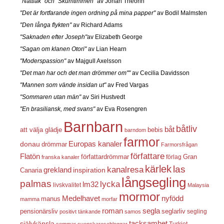
"Nattfåk" och "Skumtimmen"
av Johan Theorin
"Det är fortfarande ingen ordning på mina papper"
av Bodil Malmsten
"Den långa flykten"
av Richard Adams
"Saknaden efter Joseph"
av Elizabeth George
"Sagan om klanen Otori"
av Lian Hearn
"Moderspassion"
av Majgull Axelsson
"Det man har och det man drömmer om""
av Cecilia Davidsson
"Mannen som vände insidan ut"
av Fred Vargas
"Sommaren utan män"
av Siri Hustvedt
"En brasiliansk, med svans"
av Eva Rosengren
Barnbarn
båtliv
båt
att välja glädje
bebis
barndom
farmor
Europas kanaler
donau
drömmar
Farmorsfrågan
författare
Flatön
författardrömmar
förlag
Gran
franska kanaler
kärlek
las
kanalresa
grekland
inspiration
Canaria
långsegling
palmas
lycka
lm32
livskvalitet
Malaysia
mormor
nyfödd
Medelhavet
manus
mamma
morfar
roman
segla
pensionärsliv
seglarliv
segling
positivt tänkande
samos
självkänsla
tacksamhet
Turkiet
sommar
svenskaresebloggar