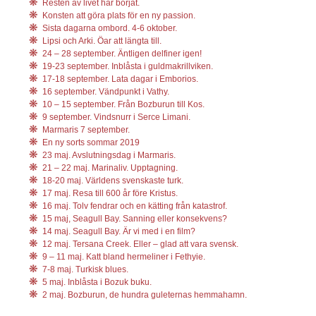
Resten av livet har börjat.
Konsten att göra plats för en ny passion.
Sista dagarna ombord. 4-6 oktober.
Lipsi och Arki. Öar att längta till.
24 – 28 september. Äntligen delfiner igen!
19-23 september. Inblåsta i guldmakrillviken.
17-18 september. Lata dagar i Emborios.
16 september. Vändpunkt i Vathy.
10 – 15 september. Från Bozburun till Kos.
9 september. Vindsnurr i Serce Limani.
Marmaris 7 september.
En ny sorts sommar 2019
23 maj. Avslutningsdag i Marmaris.
21 – 22 maj. Marinaliv. Upptagning.
18-20 maj. Världens svenskaste turk.
17 maj. Resa till 600 år före Kristus.
16 maj. Tolv fendrar och en kätting från katastrof.
15 maj, Seagull Bay. Sanning eller konsekvens?
14 maj. Seagull Bay. Är vi med i en film?
12 maj. Tersana Creek. Eller – glad att vara svensk.
9 – 11 maj. Katt bland hermeliner i Fethyie.
7-8 maj. Turkisk blues.
5 maj. Inblåsta i Bozuk buku.
2 maj. Bozburun, de hundra guleternas hemmahamn.