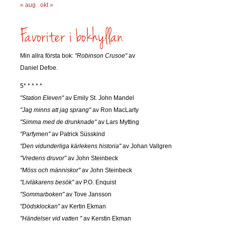
« aug
okt »
Min allra första bok:
"Robinson Crusoe"
av
Daniel Defoe.
5* * * * *
"Station Eleven"
av Emily St. John Mandel
"Jag minns att jag sprang"
av Ron MacLarty
"Simma med de drunknade"
av Lars Mytting
"Parfymen"
av Patrick Süsskind
"Den vidunderliga kärlekens historia"
av Johan Vallgren
"Vredens druvor"
av John Steinbeck
"Möss och människor"
av John Steinbeck
"Livläkarens besök"
av P.O. Enquist
"Sommarboken"
av Tove Jansson
"Dödsklockan"
av Kertin Ekman
"Händelser vid vatten "
av Kerstin Ekman