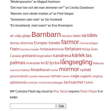
"Moderspassion"
av Majgull Axelsson
"Det man har och det man drömmer om""
av Cecilia Davidsson
"Mannen som vände insidan ut"
av Fred Vargas
"Sommaren utan män"
av Siri Hustvedt
"En brasiliansk, med svans"
av Eva Rosengren
Barnbarn
båtliv
båt
att välja glädje
bebis
barndom
farmor
Europas kanaler
donau
drömmar
Farmorsfrågan
författare
Flatön
författardrömmar
förlag
Gran
franska kanaler
kärlek
las
kanalresa
grekland
inspiration
Canaria
långsegling
palmas
lycka
lm32
livskvalitet
Malaysia
mormor
nyfödd
Medelhavet
manus
mamma
morfar
roman
segla
pensionärsliv
seglarliv
segling
positivt tänkande
samos
självkänsla
tacksamhet
Turkiet
sommar
svenskaresebloggar
WP Cumulus Flash tag cloud by
Roy Tanck
requires
Flash Player
9 or
better.
Sök