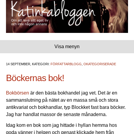
Visa menyn
14 SEPTEMBER, KATEGORI:
FÖRFATTARBLOGG
,
OKATEGORISERADE
Böckernas bok!
Bokbörsen
är den bästa bokhandel jag vet. Det är en
sammanslutning på nätet av en massa små och stora
antikvariat och bokhandlar, typ Blockket fast bara böcker.
Jag har handlat massor de senaste månaderna.
Idag kom en bok som jag hittade i hyllan hemma hos
goda vänner i helgen och genast klickade hem från