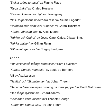
"Stekta gröna tomater"
av Fannie Flagg
"Flyga drake"
av Khaled Hossein
"Klockan klämtar för dig"
av Hemingway
"Nils Holgerssons underbara resa"
av Selma Lagerlöf
"Berömda män som varit i Sunne"
av Göran Tunström
"Kärlek, vänskap, hat"
av Alice Munro
"Mörker och Ömhet"
av Joyce Carol Oates. Diktsamling.
"Mörka platser"
av GIllian Flynn
"Till sanningens lov"
av Torgny Lindgren
4 * * * *
"I havet finns så många stora fiskar"
Sara Lövestam
"Kapten Corellis mandolin"
av Louis de Berniere
Allt av Åsa Larsson
"Nattfåk" och "Skumtimmen"
av Johan Theorin
"Det är fortfarande ingen ordning på mina papper"
av Bodil Malmsten
"Den långa flykten"
av Richard Adams
"Saknaden efter Joseph"
av Elizabeth George
"Sagan om klanen Otori"
av Lian Hearn