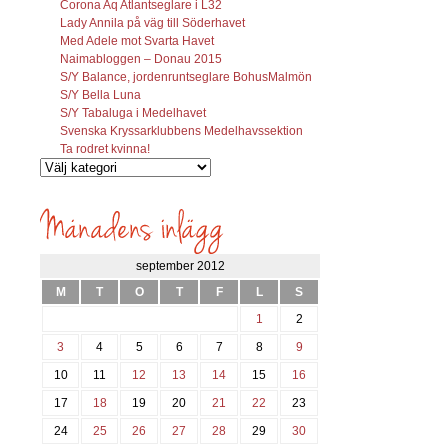
Corona Aq Atlantseglare i L32
Lady Annila på väg till Söderhavet
Med Adele mot Svarta Havet
Naimabloggen – Donau 2015
S/Y Balance, jordenruntseglare BohusMalmön
S/Y Bella Luna
S/Y Tabaluga i Medelhavet
Svenska Kryssarklubbens Medelhavssektion
Ta rodret kvinna!
Vilka
inlägg
söks?
september 2012
M
T
O
T
F
L
S
1
2
3
4
5
6
7
8
9
10
11
12
13
14
15
16
17
18
19
20
21
22
23
24
25
26
27
28
29
30