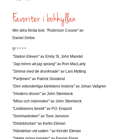
Min allra första bok:
"Robinson Crusoe"
av
Daniel Defoe.
5* * * * *
"Station Eleven"
av Emily St. John Mandel
"Jag minns att jag sprang"
av Ron MacLarty
"Simma med de drunknade"
av Lars Mytting
"Parfymen"
av Patrick Süsskind
"Den vidunderliga kärlekens historia"
av Johan Vallgren
"Vredens druvor"
av John Steinbeck
"Möss och människor"
av John Steinbeck
"Livläkarens besök"
av P.O. Enquist
"Sommarboken"
av Tove Jansson
"Dödsklockan"
av Kertin Ekman
"Händelser vid vatten "
av Kerstin Ekman
"Stekta gröna tomater"
av Fannie Flagg