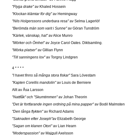
"Flyga drake"
av Khaled Hossein
"Klockan klämtar för dig"
av Hemingway
"Nils Holgerssons underbara resa"
av Selma Lagerlöf
"Berömda män som varit i Sunne"
av Göran Tunström
"Kärlek, vänskap, hat"
av Alice Munro
"Mörker och Ömhet"
av Joyce Carol Oates. Diktsamling.
"Mörka platser"
av GIllian Flynn
"Till sanningens lov"
av Torgny Lindgren
4 * * * *
"I havet finns så många stora fiskar"
Sara Lövestam
"Kapten Corellis mandolin"
av Louis de Berniere
Allt av Åsa Larsson
"Nattfåk" och "Skumtimmen"
av Johan Theorin
"Det är fortfarande ingen ordning på mina papper"
av Bodil Malmsten
"Den långa flykten"
av Richard Adams
"Saknaden efter Joseph"
av Elizabeth George
"Sagan om klanen Otori"
av Lian Hearn
"Moderspassion"
av Majgull Axelsson