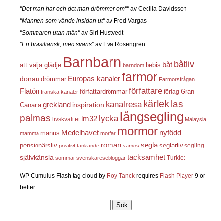
"Det man har och det man drömmer om""
av Cecilia Davidsson
"Mannen som vände insidan ut"
av Fred Vargas
"Sommaren utan män"
av Siri Hustvedt
"En brasiliansk, med svans"
av Eva Rosengren
Barnbarn
båtliv
båt
att välja glädje
bebis
barndom
farmor
Europas kanaler
donau
drömmar
Farmorsfrågan
författare
Flatön
författardrömmar
förlag
Gran
franska kanaler
kärlek
las
kanalresa
grekland
inspiration
Canaria
långsegling
palmas
lycka
lm32
livskvalitet
Malaysia
mormor
nyfödd
Medelhavet
manus
mamma
morfar
roman
segla
pensionärsliv
seglarliv
segling
positivt tänkande
samos
självkänsla
tacksamhet
Turkiet
sommar
svenskaresebloggar
WP Cumulus Flash tag cloud by
Roy Tanck
requires
Flash Player
9 or
better.
Sök
efter: