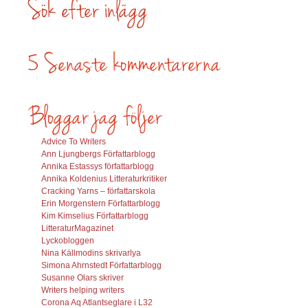
Advice To Writers
Ann Ljungbergs Författarblogg
Annika Estassys författarblogg
Annika Koldenius Litteraturkritiker
Cracking Yarns – författarskola
Erin Morgenstern Författarblogg
Kim Kimselius Författarblogg
LitteraturMagazinet
Lyckobloggen
Nina Källmodins skrivarlya
Simona Ahrnstedt Författarblogg
Susanne Olars skriver
Writers helping writers
Corona Aq Atlantseglare i L32