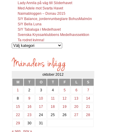
Lady Annila på väg till Söderhavet
Med Adele mot Svarta Havet
Naimabloggen – Donau 2015
S/Y Balance, jordenruntseglare BohusMalmön
S/Y Bella Luna
S/Y Tabaluga i Medelhavet
Svenska Kryssarklubbens Medelhavssektion
Ta rodret kvinna!
Vilka
inlägg
söks?
oktober 2012
M
T
O
T
F
L
S
1
2
3
4
5
6
7
8
9
10
11
12
13
14
15
16
17
18
19
20
21
22
23
24
25
26
27
28
29
30
31
« sep
nov »