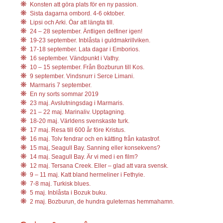
Konsten att göra plats för en ny passion.
Sista dagarna ombord. 4-6 oktober.
Lipsi och Arki. Öar att längta till.
24 – 28 september. Äntligen delfiner igen!
19-23 september. Inblåsta i guldmakrillviken.
17-18 september. Lata dagar i Emborios.
16 september. Vändpunkt i Vathy.
10 – 15 september. Från Bozburun till Kos.
9 september. Vindsnurr i Serce Limani.
Marmaris 7 september.
En ny sorts sommar 2019
23 maj. Avslutningsdag i Marmaris.
21 – 22 maj. Marinaliv. Upptagning.
18-20 maj. Världens svenskaste turk.
17 maj. Resa till 600 år före Kristus.
16 maj. Tolv fendrar och en kätting från katastrof.
15 maj, Seagull Bay. Sanning eller konsekvens?
14 maj. Seagull Bay. Är vi med i en film?
12 maj. Tersana Creek. Eller – glad att vara svensk.
9 – 11 maj. Katt bland hermeliner i Fethyie.
7-8 maj. Turkisk blues.
5 maj. Inblåsta i Bozuk buku.
2 maj. Bozburun, de hundra guleternas hemmahamn.