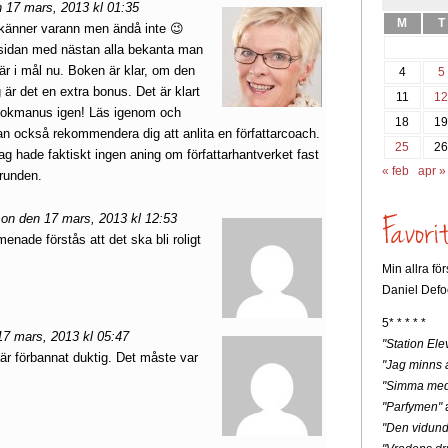
 17 mars, 2013 kl 01:35
M
T
i känner varann men ändå inte 😉
 sidan med nästan alla bekanta man
 är i mål nu. Boken är klar, om den
4
5
 är det en extra bonus. Det är klart
11
1
 bokmanus igen! Läs igenom och
18
1
kan också rekommendera dig att anlita en författarcoach.
25
2
 jag hade faktiskt ingen aning om författarhantverket fast
« feb
apr »
grunden.
on den 17 mars, 2013 kl 12:53
 menade förstås att det ska bli roligt
Min allra fö
Daniel Defo
5* * * * *
7 mars, 2013 kl 05:47
"Station Ele
är förbannat duktig. Det måste var
"Jag minns a
"Simma med
"Parfymen"
a
"Den vidunde