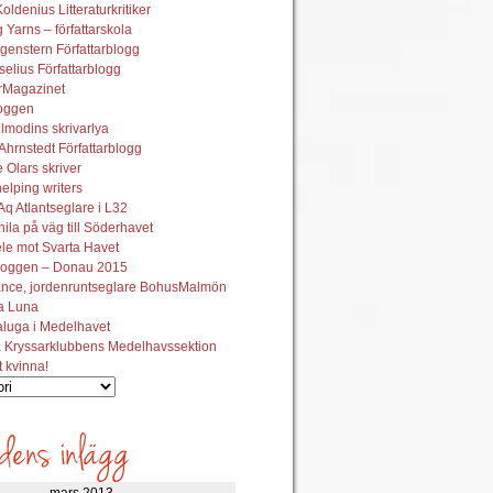
oldenius Litteraturkritiker
 Yarns – författarskola
genstern Författarblogg
elius Författarblogg
urMagazinet
oggen
lmodins skrivarlya
hrnstedt Författarblogg
Olars skriver
helping writers
q Atlantseglare i L32
ila på väg till Söderhavet
le mot Svarta Havet
oggen – Donau 2015
ance, jordenruntseglare BohusMalmön
la Luna
aluga i Medelhavet
 Kryssarklubbens Medelhavssektion
t kvinna!