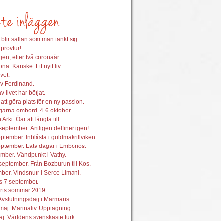
 blir sällan som man tänkt sig.
 provtur!
en, efter två coronaår.
na. Kanske. Ett nytt liv.
vet.
av Ferdinand.
 livet har börjat.
att göra plats för en ny passion.
garna ombord. 4-6 oktober.
 Arki. Öar att längta till.
september. Äntligen delfiner igen!
ptember. Inblåsta i guldmakrillviken.
ptember. Lata dagar i Emborios.
mber. Vändpunkt i Vathy.
september. Från Bozburun till Kos.
ber. Vindsnurr i Serce Limani.
s 7 september.
orts sommar 2019
Avslutningsdag i Marmaris.
maj. Marinaliv. Upptagning.
j. Världens svenskaste turk.