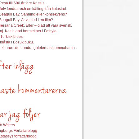
esa till 600 år före Kristus.
Tolv fendrar och en kätting från katastrof.
Seagull Bay. Sanning eller konsekvens?
Seagull Bay. Är vi med i en film?
Tersana Creek. Eller – glad att vara svensk.
aj. Katt bland hermeliner i Fethyie.
 Turkisk blues.
nblåsta i Bozuk buku.
Bozburun, de hundra guleternas hemmahamn.
o Writers
gbergs Författarblogg
stassys författarblogg