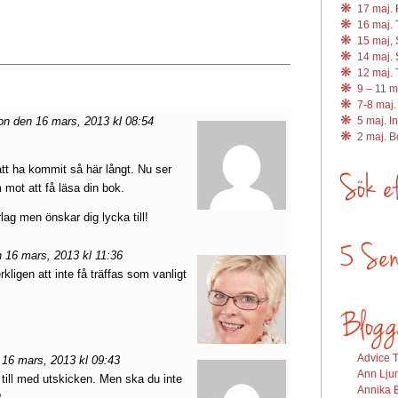
17 maj. R
16 maj. 
15 maj, 
14 maj. 
12 maj. 
9 – 11 m
7-8 maj.
n den 16 mars, 2013 kl 08:54
5 maj. I
2 maj. 
tt ha kommit så här långt. Nu ser
 mot att få läsa din bok.
ag men önskar dig lycka till!
 16 mars, 2013 kl 11:36
kligen att inte få träffas som vanligt
Advice T
16 mars, 2013 kl 09:43
Ann Ljun
 till med utskicken. Men ska du inte
Annika E
?