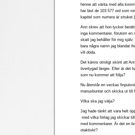
henne att vänta med alla kommen
har läst de 103 577 ord som ro
kapitel som numera är struket.)
Ann skrev att hon tycker berätt
inga kommentarer, förutom en m
skatt jag behåller för mig själ
bara några namn jag blandat ih
vill döda.
Det känns otroligt skönt att Ann
övertygad längre. Eller är det ba
som nu kommer att följa?
Nu återstår en veckas finputsni
manusbuntar och skicka ut till 
Vilka ska jag välja?
Jag hade tänkt att vara helt öp
med vilka förlag jag skickar ti
med kommentarer. Är det en bra
otaktiskt?