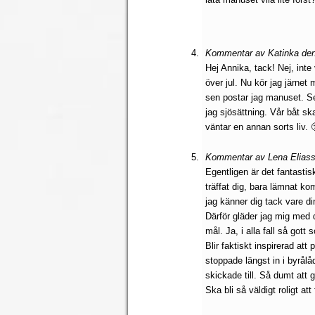
Kommentar av Katinka den
Hej Annika, tack! Nej, inte 
över jul. Nu kör jag järnet 
sen postar jag manuset. S
jag sjösättning. Vår båt s
väntar en annan sorts liv. 
Kommentar av Lena Eliass
Egentligen är det fantastiskt
träffat dig, bara lämnat ko
jag känner dig tack vare di
Därför gläder jag mig med di
mål. Ja, i alla fall så gott 
Blir faktiskt inspirerad a
stoppade längst in i byrålåd
skickade till. Så dumt att 
Ska bli så väldigt roligt att