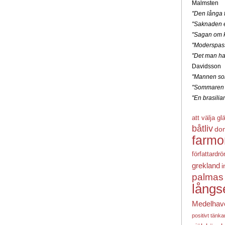
Malmsten
"Den långa f
"Saknaden e
"Sagan om k
"Moderspas
"Det man ha
Davidsson
"Mannen som
"Sommaren 
"En brasili
att välja gl
båtliv
do
farmo
författardr
grekland
i
palmas
långs
Medelhav
positivt tänk