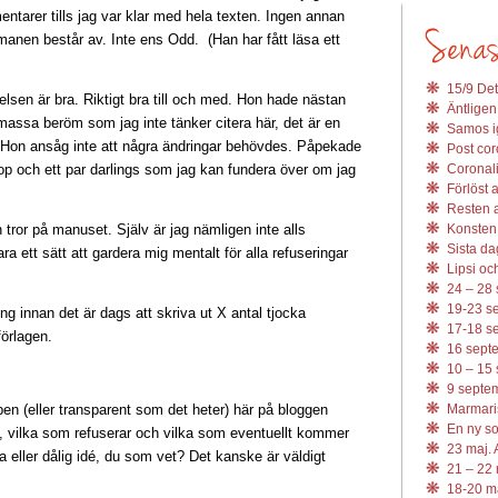
tarer tills jag var klar med hela texten. Ingen annan
manen består av. Inte ens Odd. (Han har fått läsa ett
15/9 Det
elsen är bra. Riktigt bra till och med. Hon hade nästan
Äntligen
assa beröm som jag inte tänker citera här, det är en
Samos ig
v. Hon ansåg inte att några ändringar behövdes. Påpekade
Post coro
op och ett par darlings som jag kan fundera över om jag
Coronali
Förlöst 
Resten av
 tror på manuset. Själv är jag nämligen inte alls
Konsten 
Sista da
ra ett sätt att gardera mig mentalt för alla refuseringar
Lipsi och
24 – 28 
19-23 se
ng innan det är dags att skriva ut X antal tjocka
17-18 se
förlagen.
16 septe
10 – 15 
9 septem
pen (eller transparent som det heter) här på bloggen
Marmari
En ny s
ll, vilka som refuserar och vilka som eventuellt kommer
23 maj. 
 eller dålig idé, du som vet? Det kanske är väldigt
21 – 22 
18-20 ma