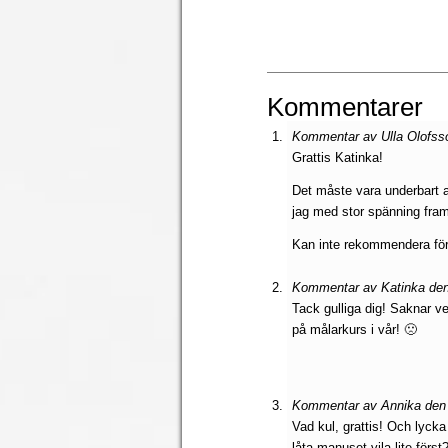
Kommentarer
Kommentar av Ulla Olofsso
Grattis Katinka!
Det måste vara underbart a
jag med stor spänning fram
Kan inte rekommendera förl
Kommentar av Katinka den
Tack gulliga dig! Saknar ver
på målarkurs i vår! 🙁
Kommentar av Annika den 
Vad kul, grattis! Och lycka
låta manuset vila lite först