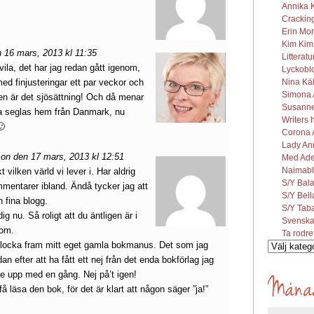
Annika K
Cracking
Erin Mor
Kim Kims
 16 mars, 2013 kl 11:35
Litterat
vila, det har jag redan gått igenom,
Lyckobl
med finjusteringar ett par veckor och
Nina Käl
Simona A
en är det sjösättning! Och då menar
Susanne 
ka seglas hem från Danmark, nu
Writers 
🙂
Corona A
Lady Ann
on den 17 mars, 2013 kl 12:51
Med Ade
Naimabl
 vilken värld vi lever i. Har aldrig
S/Y Bal
mmentarer ibland. Ändå tycker jag att
S/Y Bel
n fina blogg.
S/Y Tab
g nu. Så roligt att du äntligen är i
Svenska
som.
Ta rodre
tt plocka fram mitt eget gamla bokmanus. Det som jag
Vilka
an efter att ha fått ett nej från det enda bokförlag jag
inlägg
ge upp med en gång. Nej på’t igen!
söks?
 få läsa den bok, för det är klart att någon säger ”ja!”