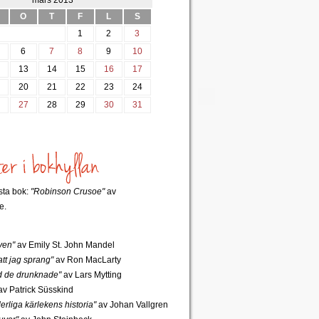
mars 2013
O
T
F
L
S
1
2
3
6
7
8
9
10
2
13
14
15
16
17
9
20
21
22
23
24
6
27
28
29
30
31
rsta bok:
"Robinson Crusoe"
av
e.
ven"
av Emily St. John Mandel
tt jag sprang"
av Ron MacLarty
 de drunknade"
av Lars Mytting
v Patrick Süsskind
rliga kärlekens historia"
av Johan Vallgren