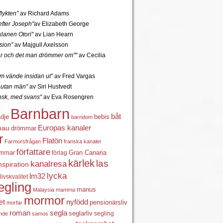
lykten"
av Richard Adams
fter Joseph"
av Elizabeth George
lanen Otori"
av Lian Hearn
sion"
av Majgull Axelsson
r och det man drömmer om""
av Cecilia
 vände insidan ut"
av Fred Vargas
utan män"
av Siri Hustvedt
ansk, med svans"
av Eva Rosengren
Barnbarn
båt
ädje
bebis
barndom
Europas kanaler
nau
drömmar
r
Flatön
Farmorsfrågan
franska kanaler
författare
ömmar
förlag
Gran Canaria
kärlek
las
kanalresa
nspiration
lycka
lm32
livskvalitet
egling
manus
Malaysia
mamma
mormor
nyfödd
et
pensionärsliv
morfar
roman
segla
seglarliv
segling
ande
samos