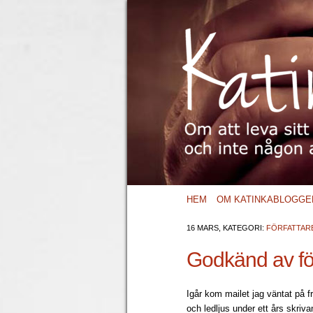
HEM
OM KATINKABLOGGE
16 MARS, KATEGORI:
FÖRFATTAR
Godkänd av fö
Igår kom mailet jag väntat på f
och ledljus under ett års skriv