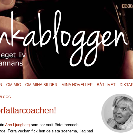
N
OM MIG
OM MINA BILDER
MINA NOVELLER
BÅTLIVET
DIKTA
BLOGG
rfattarcoachen!
rån
Ann Ljungberg
som har varit författarcoach
ande. Förra veckan fick hon de sista scenerna, jag bad