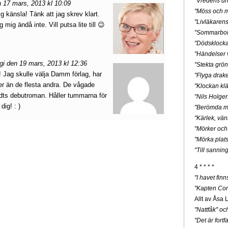
"Vredens dr
 17 mars, 2013 kl 10:09
"Möss och m
ig känsla! Tänk att jag skrev klart.
"Livläkaren
g mig ändå inte. Vill putsa lite till 😉
"Sommarbo
"Dödsklock
"Händelser v
 den 19 mars, 2013 kl 12:36
"Stekta grön
! Jag skulle välja Damm förlag, har
"Flyga drak
er än de flesta andra. De vågade
"Klockan klä
dts debutroman. Håller tummarna för
"Nils Holge
dig! : )
"Berömda mä
"Kärlek, vän
"Mörker och
"Mörka plats
"Till sannin
4 * * * *
"I havet fin
"Kapten Cor
Allt av Åsa 
"Nattfåk" o
"Det är for