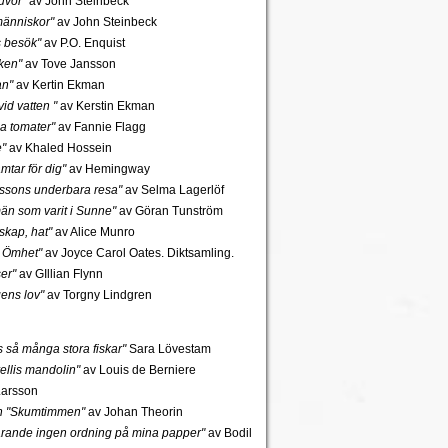
uvor"
av John Steinbeck
änniskor"
av John Steinbeck
s besök"
av P.O. Enquist
ken"
av Tove Jansson
an"
av Kertin Ekman
id vatten "
av Kerstin Ekman
a tomater"
av Fannie Flagg
e"
av Khaled Hossein
mtar för dig"
av Hemingway
rssons underbara resa"
av Selma Lagerlöf
n som varit i Sunne"
av Göran Tunström
skap, hat"
av Alice Munro
 Ömhet"
av Joyce Carol Oates. Diktsamling.
er"
av GIllian Flynn
gens lov"
av Torgny Lindgren
ns så många stora fiskar"
Sara Lövestam
ellis mandolin"
av Louis de Berniere
Larsson
ch "Skumtimmen"
av Johan Theorin
tfarande ingen ordning på mina papper"
av Bodil