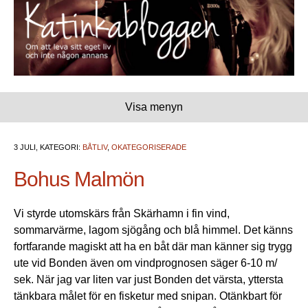
Visa menyn
3 JULI, KATEGORI:
BÅTLIV
,
OKATEGORISERADE
Bohus Malmön
Vi styrde utomskärs från Skärhamn i fin vind,
sommarvärme, lagom sjögång och blå himmel. Det känns
fortfarande magiskt att ha en båt där man känner sig trygg
ute vid Bonden även om vindprognosen säger 6-10 m/
sek. När jag var liten var just Bonden det värsta, yttersta
tänkbara målet för en fisketur med snipan. Otänkbart för