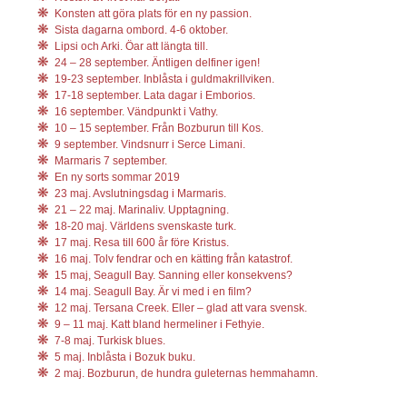
Konsten att göra plats för en ny passion.
Sista dagarna ombord. 4-6 oktober.
Lipsi och Arki. Öar att längta till.
24 – 28 september. Äntligen delfiner igen!
19-23 september. Inblåsta i guldmakrillviken.
17-18 september. Lata dagar i Emborios.
16 september. Vändpunkt i Vathy.
10 – 15 september. Från Bozburun till Kos.
9 september. Vindsnurr i Serce Limani.
Marmaris 7 september.
En ny sorts sommar 2019
23 maj. Avslutningsdag i Marmaris.
21 – 22 maj. Marinaliv. Upptagning.
18-20 maj. Världens svenskaste turk.
17 maj. Resa till 600 år före Kristus.
16 maj. Tolv fendrar och en kätting från katastrof.
15 maj, Seagull Bay. Sanning eller konsekvens?
14 maj. Seagull Bay. Är vi med i en film?
12 maj. Tersana Creek. Eller – glad att vara svensk.
9 – 11 maj. Katt bland hermeliner i Fethyie.
7-8 maj. Turkisk blues.
5 maj. Inblåsta i Bozuk buku.
2 maj. Bozburun, de hundra guleternas hemmahamn.