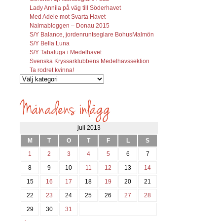
Lady Annila på väg till Söderhavet
Med Adele mot Svarta Havet
Naimabloggen – Donau 2015
S/Y Balance, jordenruntseglare BohusMalmön
S/Y Bella Luna
S/Y Tabaluga i Medelhavet
Svenska Kryssarklubbens Medelhavssektion
Ta rodret kvinna!
Vilka
inlägg
söks?
juli 2013
M
T
O
T
F
L
S
1
2
3
4
5
6
7
8
9
10
11
12
13
14
15
16
17
18
19
20
21
22
23
24
25
26
27
28
29
30
31