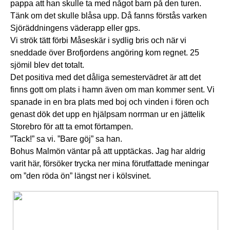
pappa att han skulle ta med något barn på den turen.
Tänk om det skulle blåsa upp. Då fanns förstås varken
Sjöräddningens väderapp eller gps.
Vi strök tätt förbi Måseskär i sydlig bris och när vi
sneddade över Brofjordens angöring kom regnet. 25
sjömil blev det totalt.
Det positiva med det dåliga semestervädret är att det
finns gott om plats i hamn även om man kommer sent. Vi
spanade in en bra plats med boj och vinden i fören och
genast dök det upp en hjälpsam norrman ur en jättelik
Storebro för att ta emot förtampen.
”Tack!” sa vi. ”Bare göj” sa han.
Bohus Malmön väntar på att upptäckas. Jag har aldrig
varit här, försöker trycka ner mina förutfattade meningar
om ”den röda ön” längst ner i kölsvinet.