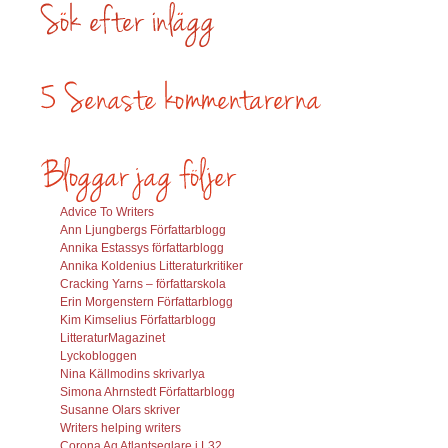
Advice To Writers
Ann Ljungbergs Författarblogg
Annika Estassys författarblogg
Annika Koldenius Litteraturkritiker
Cracking Yarns – författarskola
Erin Morgenstern Författarblogg
Kim Kimselius Författarblogg
LitteraturMagazinet
Lyckobloggen
Nina Källmodins skrivarlya
Simona Ahrnstedt Författarblogg
Susanne Olars skriver
Writers helping writers
Corona Aq Atlantseglare i L32