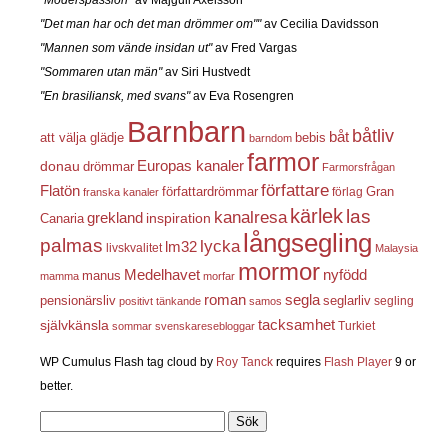
"Det man har och det man drömmer om""
av Cecilia Davidsson
"Mannen som vände insidan ut"
av Fred Vargas
"Sommaren utan män"
av Siri Hustvedt
"En brasiliansk, med svans"
av Eva Rosengren
Barnbarn
båtliv
båt
att välja glädje
bebis
barndom
farmor
Europas kanaler
donau
drömmar
Farmorsfrågan
författare
Flatön
författardrömmar
förlag
Gran
franska kanaler
kärlek
las
kanalresa
grekland
inspiration
Canaria
långsegling
palmas
lycka
lm32
livskvalitet
Malaysia
mormor
nyfödd
Medelhavet
manus
mamma
morfar
roman
segla
pensionärsliv
seglarliv
segling
positivt tänkande
samos
självkänsla
tacksamhet
Turkiet
sommar
svenskaresebloggar
WP Cumulus Flash tag cloud by
Roy Tanck
requires
Flash Player
9 or
better.
Sök
efter: