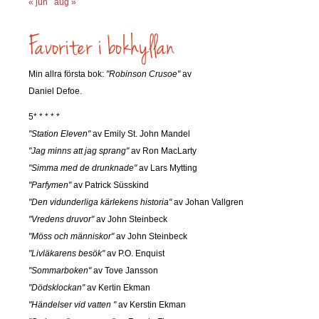
« jun
aug »
Min allra första bok:
"Robinson Crusoe"
av
Daniel Defoe.
5* * * * *
"Station Eleven"
av Emily St. John Mandel
"Jag minns att jag sprang"
av Ron MacLarty
"Simma med de drunknade"
av Lars Mytting
"Parfymen"
av Patrick Süsskind
"Den vidunderliga kärlekens historia"
av Johan Vallgren
"Vredens druvor"
av John Steinbeck
"Möss och människor"
av John Steinbeck
"Livläkarens besök"
av P.O. Enquist
"Sommarboken"
av Tove Jansson
"Dödsklockan"
av Kertin Ekman
"Händelser vid vatten "
av Kerstin Ekman