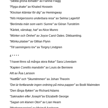
"Stekta gröna tomater"
av Fannie Flagg
"Flyga drake"
av Khaled Hossein
"Klockan klämtar för dig"
av Hemingway
"Nils Holgerssons underbara resa"
av Selma Lagerlöf
"Berömda män som varit i Sunne"
av Göran Tunström
"Kärlek, vänskap, hat"
av Alice Munro
"Mörker och Ömhet"
av Joyce Carol Oates. Diktsamling.
"Mörka platser"
av GIllian Flynn
"Till sanningens lov"
av Torgny Lindgren
4 * * * *
"I havet finns så många stora fiskar"
Sara Lövestam
"Kapten Corellis mandolin"
av Louis de Berniere
Allt av Åsa Larsson
"Nattfåk" och "Skumtimmen"
av Johan Theorin
"Det är fortfarande ingen ordning på mina papper"
av Bodil Malmsten
"Den långa flykten"
av Richard Adams
"Saknaden efter Joseph"
av Elizabeth George
"Sagan om klanen Otori"
av Lian Hearn
"Moderspassion"
av Majgull Axelsson