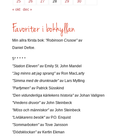
25
26
27
28
29
30
« okt
dec »
Min allra första bok:
"Robinson Crusoe"
av
Daniel Defoe.
5* * * * *
"Station Eleven"
av Emily St. John Mandel
"Jag minns att jag sprang"
av Ron MacLarty
"Simma med de drunknade"
av Lars Mytting
"Parfymen"
av Patrick Süsskind
"Den vidunderliga kärlekens historia"
av Johan Vallgren
"Vredens druvor"
av John Steinbeck
"Möss och människor"
av John Steinbeck
"Livläkarens besök"
av P.O. Enquist
"Sommarboken"
av Tove Jansson
"Dödsklockan"
av Kertin Ekman