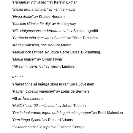
"Händelser vid vatten "
av Kerstin Ekman
"Stekta gröna tomater"
av Fannie Flagg
"Flyga drake"
av Khaled Hossein
"Klockan klämtar för dig"
av Hemingway
"Nils Holgerssons underbara resa"
av Selma Lagerlöf
"Berömda män som varit i Sunne"
av Göran Tunström
"Kärlek, vänskap, hat"
av Alice Munro
"Mörker och Ömhet"
av Joyce Carol Oates. Diktsamling.
"Mörka platser"
av GIllian Flynn
"Till sanningens lov"
av Torgny Lindgren
4 * * * *
"I havet finns så många stora fiskar"
Sara Lövestam
"Kapten Corellis mandolin"
av Louis de Berniere
Allt av Åsa Larsson
"Nattfåk" och "Skumtimmen"
av Johan Theorin
"Det är fortfarande ingen ordning på mina papper"
av Bodil Malmsten
"Den långa flykten"
av Richard Adams
"Saknaden efter Joseph"
av Elizabeth George