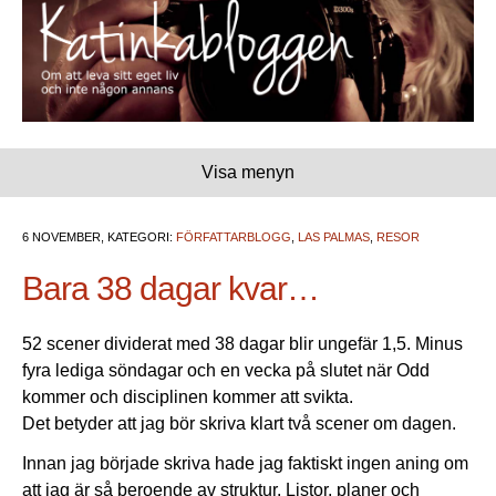
Visa menyn
6 NOVEMBER, KATEGORI:
FÖRFATTARBLOGG
,
LAS PALMAS
,
RESOR
Bara 38 dagar kvar…
52 scener dividerat med 38 dagar blir ungefär 1,5. Minus
fyra lediga söndagar och en vecka på slutet när Odd
kommer och disciplinen kommer att svikta.
Det betyder att jag bör skriva klart två scener om dagen.
Innan jag började skriva hade jag faktiskt ingen aning om
att jag är så beroende av struktur. Listor, planer och