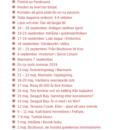
Förlöst av Ferdinand.
Resten av livet har börjat.
Konsten att göra plats för en ny passion.
Sista dagarna ombord. 4-6 oktober.
Lipsi och Arki. Öar att längta till.
24 – 28 september. Äntligen delfiner igen!
19-23 september. Inblåsta i guldmakrillviken.
17-18 september. Lata dagar i Emborios.
16 september. Vändpunkt i Vathy.
10 – 15 september. Från Bozburun till Kos.
9 september. Vindsnurr i Serce Limani.
Marmaris 7 september.
En ny sorts sommar 2019
23 maj. Avslutningsdag i Marmaris.
21 – 22 maj. Marinaliv. Upptagning.
18-20 maj. Världens svenskaste turk.
17 maj. Resa till 600 år före Kristus.
16 maj. Tolv fendrar och en kätting från katastrof.
15 maj, Seagull Bay. Sanning eller konsekvens?
14 maj. Seagull Bay. Är vi med i en film?
12 maj. Tersana Creek. Eller – glad att vara svensk.
9 – 11 maj. Katt bland hermeliner i Fethyie.
7-8 maj. Turkisk blues.
5 maj. Inblåsta i Bozuk buku.
2 maj. Bozburun, de hundra guleternas hemmahamn.