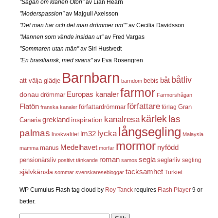
"Sagan om klanen Otori"
av Lian Hearn
"Moderspassion"
av Majgull Axelsson
"Det man har och det man drömmer om""
av Cecilia Davidsson
"Mannen som vände insidan ut"
av Fred Vargas
"Sommaren utan män"
av Siri Hustvedt
"En brasiliansk, med svans"
av Eva Rosengren
Barnbarn
båtliv
båt
att välja glädje
bebis
barndom
farmor
Europas kanaler
donau
drömmar
Farmorsfrågan
författare
Flatön
författardrömmar
förlag
Gran
franska kanaler
kärlek
las
kanalresa
grekland
inspiration
Canaria
långsegling
palmas
lycka
lm32
livskvalitet
Malaysia
mormor
nyfödd
Medelhavet
manus
mamma
morfar
roman
segla
pensionärsliv
seglarliv
segling
positivt tänkande
samos
självkänsla
tacksamhet
Turkiet
sommar
svenskaresebloggar
WP Cumulus Flash tag cloud by
Roy Tanck
requires
Flash Player
9 or
better.