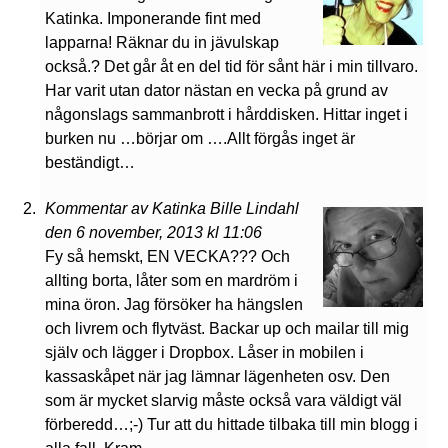
Katinka. Imponerande fint med
lapparna! Räknar du in jävulskap
också.? Det går åt en del tid för sånt här i min tillvaro.
Har varit utan dator nästan en vecka på grund av
någonslags sammanbrott i hårddisken. Hittar inget i
burken nu …börjar om ….Allt förgås inget är
beständigt…
Kommentar av Katinka Bille Lindahl
den 6 november, 2013 kl 11:06
Fy så hemskt, EN VECKA??? Och
allting borta, låter som en mardröm i
mina öron. Jag försöker ha hängslen
och livrem och flytväst. Backar up och mailar till mig
själv och lägger i Dropbox. Låser in mobilen i
kassaskåpet när jag lämnar lägenheten osv. Den
som är mycket slarvig måste också vara väldigt väl
förberedd…;-) Tur att du hittade tilbaka till min blogg i