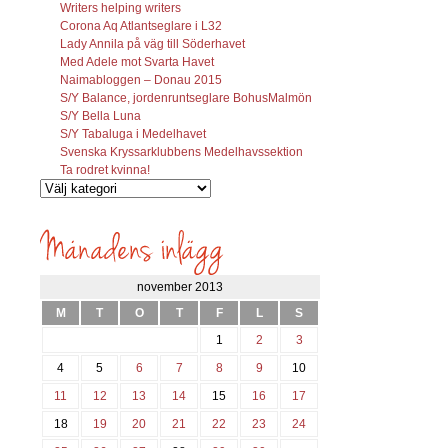
Writers helping writers
Corona Aq Atlantseglare i L32
Lady Annila på väg till Söderhavet
Med Adele mot Svarta Havet
Naimabloggen – Donau 2015
S/Y Balance, jordenruntseglare BohusMalmön
S/Y Bella Luna
S/Y Tabaluga i Medelhavet
Svenska Kryssarklubbens Medelhavssektion
Ta rodret kvinna!
Vilka
inlägg
söks?
november 2013
M
T
O
T
F
L
S
1
2
3
4
5
6
7
8
9
10
11
12
13
14
15
16
17
18
19
20
21
22
23
24