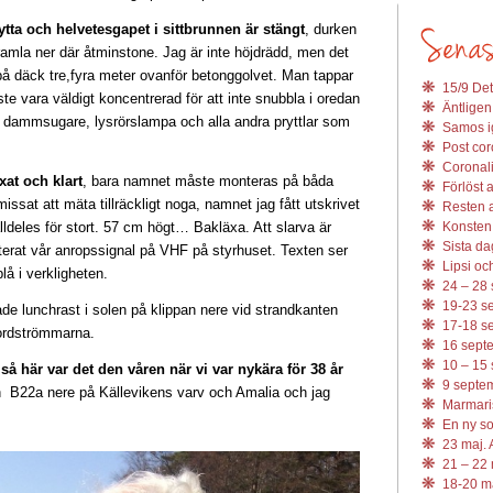
tta och helvetesgapet i sittbrunnen är stängt
, durken
 ramla ner där åtminstone. Jag är inte höjdrädd, men det
e på däck tre,fyra meter ovanför betonggolvet. Man tappar
15/9 Det
te vara väldigt koncentrerad för att inte snubbla i oredan
Äntligen
 dammsugare, lysrörslampa och alla andra pryttlar som
Samos ig
Post coro
Coronali
xat och klart
, bara namnet måste monteras på båda
Förlöst 
issat att mäta tillräckligt noga, namnet jag fått utskrivet
Resten av
ldeles för stort. 57 cm högt… Bakläxa. Att slarva är
Konsten 
Sista da
onterat vår anropssignal på VHF på styrhuset. Texten ser
Lipsi och
lå i verkligheten.
24 – 28 
19-23 se
de lunchrast i solen på klippan nere vid strandkanten
17-18 se
ordströmmarna.
16 septe
10 – 15 
så här var det den våren när vi var nykära för 38 år
9 septem
 B22a nere på Källevikens varv och Amalia och jag
Marmari
En ny s
23 maj. 
21 – 22 
18-20 ma