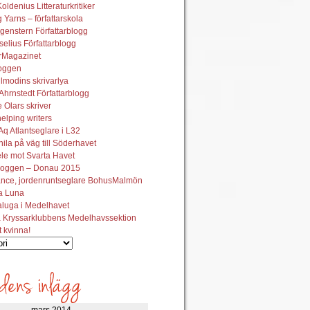
oldenius Litteraturkritiker
 Yarns – författarskola
genstern Författarblogg
elius Författarblogg
urMagazinet
oggen
lmodins skrivarlya
hrnstedt Författarblogg
Olars skriver
helping writers
q Atlantseglare i L32
ila på väg till Söderhavet
le mot Svarta Havet
oggen – Donau 2015
ance, jordenruntseglare BohusMalmön
la Luna
aluga i Medelhavet
 Kryssarklubbens Medelhavssektion
t kvinna!