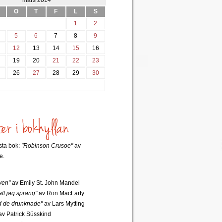
mars 2014
O
T
F
L
S
1
2
5
6
7
8
9
12
13
14
15
16
8
19
20
21
22
23
5
26
27
28
29
30
rsta bok:
"Robinson Crusoe"
av
e.
ven"
av Emily St. John Mandel
tt jag sprang"
av Ron MacLarty
 de drunknade"
av Lars Mytting
v Patrick Süsskind