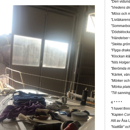
"Den vidunde
"Vredens dr
"Möss och m
"Livläkaren
"Sommarbo
"Dödsklock
"Händelser v
"Stekta grön
"Flyga drak
"Klockan klä
"Nils Holge
"Berömda mä
"Kärlek, vän
"Mörker och
"Mörka plats
"Till sannin
4 * * * *
"I havet fin
"Kapten Cor
Allt av Åsa 
"Nattfåk" o