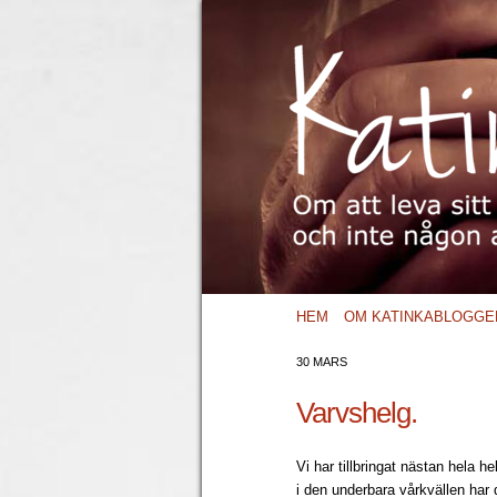
HEM
OM KATINKABLOGGE
30 MARS
Varvshelg.
Vi har tillbringat nästan hela he
i den underbara vårkvällen har 