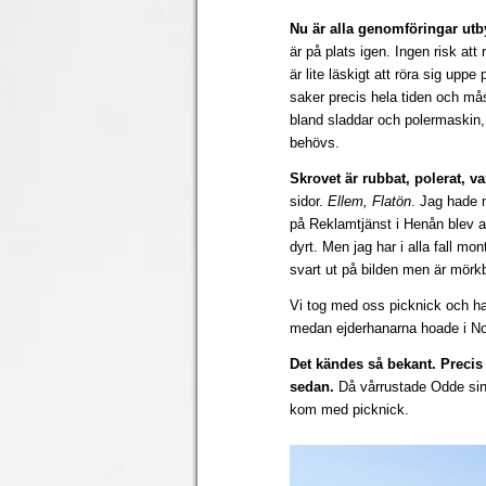
Nu är alla genomföringar utby
är på plats igen. Ingen risk att
är lite läskigt att röra sig upp
saker precis hela tiden och mås
bland sladdar och polermaskin,
behövs.
Skrovet är rubbat, polerat, va
sidor.
Ellem, Flatön
. Jag hade m
på Reklamtjänst i Henån blev al
dyrt. Men jag har i alla fall m
svart ut på bilden men är mörkb
Vi tog med oss picknick och ha
medan ejderhanarna hoade i N
Det kändes så bekant. Precis 
sedan.
Då vårrustade Odde sin
kom med picknick.