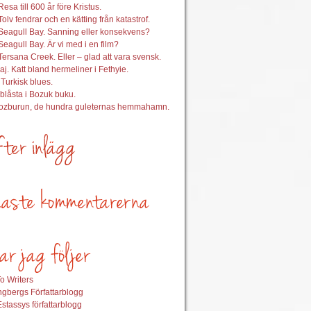
esa till 600 år före Kristus.
Tolv fendrar och en kätting från katastrof.
Seagull Bay. Sanning eller konsekvens?
Seagull Bay. Är vi med i en film?
Tersana Creek. Eller – glad att vara svensk.
aj. Katt bland hermeliner i Fethyie.
 Turkisk blues.
nblåsta i Bozuk buku.
Bozburun, de hundra guleternas hemmahamn.
o Writers
gbergs Författarblogg
stassys författarblogg