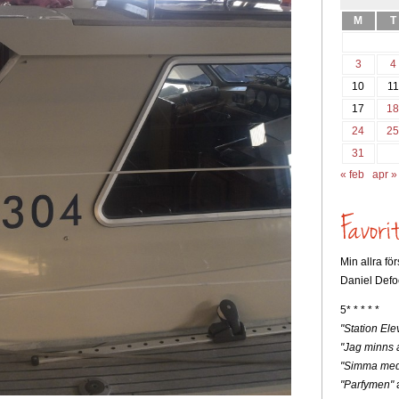
M
T
3
4
10
11
17
1
24
2
31
« feb
apr »
Min allra fö
Daniel Defo
5* * * * *
"Station Ele
"Jag minns a
"Simma med
"Parfymen"
a