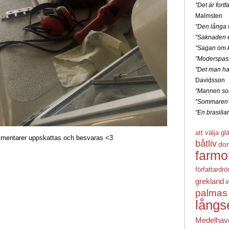
"Det är for
Malmsten
"Den långa f
"Saknaden e
"Sagan om k
"Moderspas
"Det man ha
Davidsson
"Mannen som
"Sommaren 
"En brasili
att välja gl
entarer uppskattas och besvaras <3
båtliv
do
farmo
författardr
grekland
i
palmas
långs
Medelhav