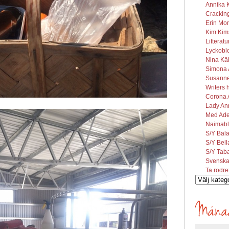
Annika K
Cracking
Erin Mor
Kim Kims
Litterat
Lyckobl
Nina Käl
Simona A
Susanne 
Writers 
Corona A
Lady Ann
Med Ade
Naimabl
S/Y Bal
S/Y Bel
S/Y Tab
Svenska
Ta rodre
Vilka
inlägg
söks?