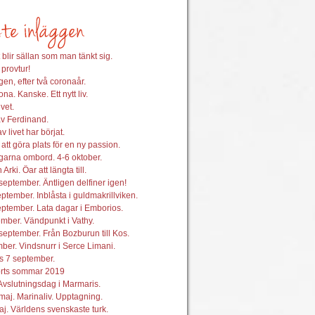
 blir sällan som man tänkt sig.
 provtur!
en, efter två coronaår.
na. Kanske. Ett nytt liv.
vet.
av Ferdinand.
 livet har börjat.
att göra plats för en ny passion.
garna ombord. 4-6 oktober.
 Arki. Öar att längta till.
september. Äntligen delfiner igen!
ptember. Inblåsta i guldmakrillviken.
ptember. Lata dagar i Emborios.
mber. Vändpunkt i Vathy.
september. Från Bozburun till Kos.
ber. Vindsnurr i Serce Limani.
s 7 september.
orts sommar 2019
Avslutningsdag i Marmaris.
maj. Marinaliv. Upptagning.
j. Världens svenskaste turk.