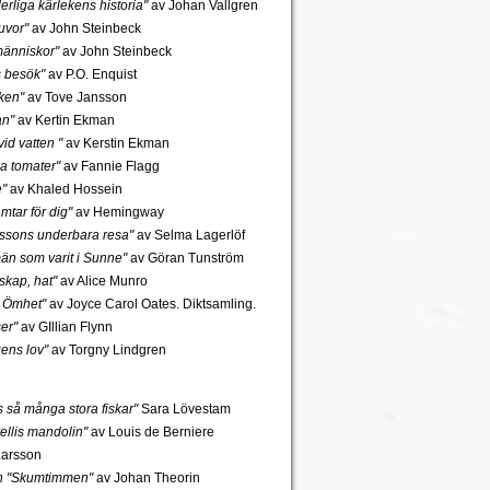
rliga kärlekens historia"
av Johan Vallgren
uvor"
av John Steinbeck
änniskor"
av John Steinbeck
s besök"
av P.O. Enquist
ken"
av Tove Jansson
an"
av Kertin Ekman
id vatten "
av Kerstin Ekman
a tomater"
av Fannie Flagg
e"
av Khaled Hossein
mtar för dig"
av Hemingway
rssons underbara resa"
av Selma Lagerlöf
n som varit i Sunne"
av Göran Tunström
skap, hat"
av Alice Munro
 Ömhet"
av Joyce Carol Oates. Diktsamling.
er"
av GIllian Flynn
gens lov"
av Torgny Lindgren
ns så många stora fiskar"
Sara Lövestam
ellis mandolin"
av Louis de Berniere
Larsson
ch "Skumtimmen"
av Johan Theorin