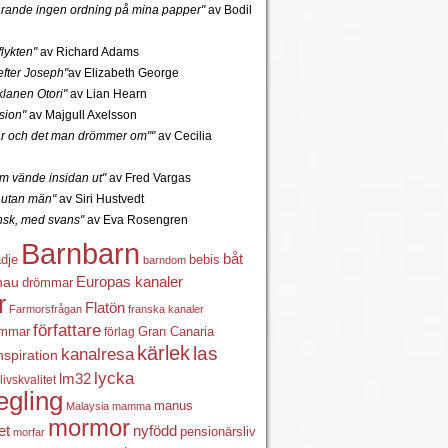
tfarande ingen ordning på mina papper"
av Bodil
lykten"
av Richard Adams
fter Joseph"
av Elizabeth George
lanen Otori"
av Lian Hearn
sion"
av Majgull Axelsson
r och det man drömmer om""
av Cecilia
 vände insidan ut"
av Fred Vargas
utan män"
av Siri Hustvedt
ansk, med svans"
av Eva Rosengren
Barnbarn
båt
ädje
bebis
barndom
Europas kanaler
nau
drömmar
r
Flatön
Farmorsfrågan
franska kanaler
författare
ömmar
förlag
Gran Canaria
kärlek
las
kanalresa
nspiration
lycka
lm32
livskvalitet
egling
manus
Malaysia
mamma
mormor
nyfödd
et
pensionärsliv
morfar