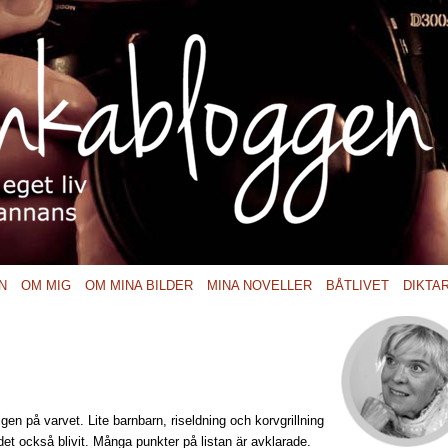
N
OM MIG
OM MINA BILDER
MINA NOVELLER
BÅTLIVET
DIKTA
lgen på varvet. Lite barnbarn, riseldning och korvgrillning
det också blivit. Många punkter på listan är avklarade.