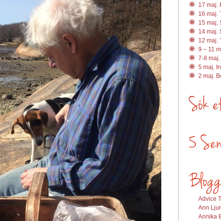
17 maj. R
16 maj. 
15 maj, 
14 maj. 
12 maj. 
9 – 11 m
7-8 maj.
5 maj. I
2 maj. 
Advice T
Ann Ljun
Annika E