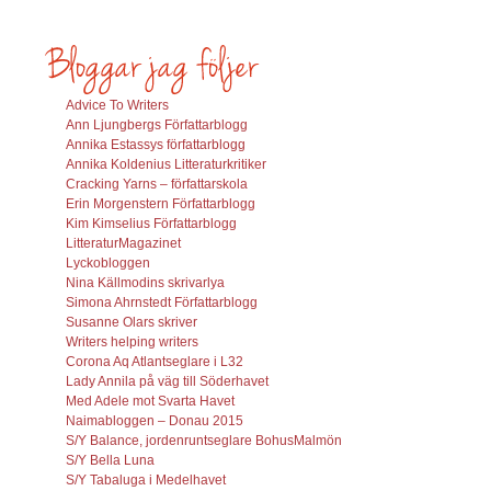
Advice To Writers
Ann Ljungbergs Författarblogg
Annika Estassys författarblogg
Annika Koldenius Litteraturkritiker
Cracking Yarns – författarskola
Erin Morgenstern Författarblogg
Kim Kimselius Författarblogg
LitteraturMagazinet
Lyckobloggen
Nina Källmodins skrivarlya
Simona Ahrnstedt Författarblogg
Susanne Olars skriver
Writers helping writers
Corona Aq Atlantseglare i L32
Lady Annila på väg till Söderhavet
Med Adele mot Svarta Havet
Naimabloggen – Donau 2015
S/Y Balance, jordenruntseglare BohusMalmön
S/Y Bella Luna
S/Y Tabaluga i Medelhavet