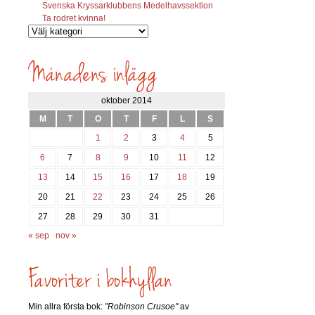
Svenska Kryssarklubbens Medelhavssektion
Ta rodret kvinna!
Vilka
inlägg
söks?
oktober 2014
M
T
O
T
F
L
S
1
2
3
4
5
6
7
8
9
10
11
12
13
14
15
16
17
18
19
20
21
22
23
24
25
26
27
28
29
30
31
« sep
nov »
Min allra första bok:
"Robinson Crusoe"
av