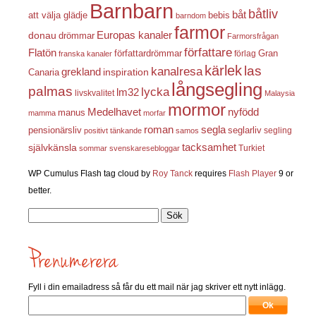
Barnbarn
båtliv
båt
att välja glädje
bebis
barndom
farmor
Europas kanaler
donau
drömmar
Farmorsfrågan
författare
Flatön
författardrömmar
förlag
Gran
franska kanaler
kärlek
las
kanalresa
grekland
inspiration
Canaria
långsegling
palmas
lycka
lm32
livskvalitet
Malaysia
mormor
nyfödd
Medelhavet
manus
mamma
morfar
roman
segla
pensionärsliv
seglarliv
segling
positivt tänkande
samos
självkänsla
tacksamhet
Turkiet
sommar
svenskaresebloggar
WP Cumulus Flash tag cloud by
Roy Tanck
requires
Flash Player
9 or
better.
Sök
efter:
Fyll i din emailadress så får du ett mail när jag skriver ett nytt inlägg.