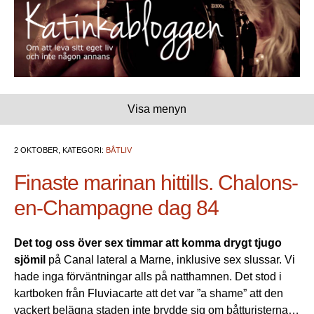
Visa menyn
2 OKTOBER, KATEGORI:
BÅTLIV
Finaste marinan hittills. Chalons-
en-Champagne dag 84
Det tog oss över sex timmar att komma drygt tjugo
sjömil
på Canal lateral a Marne, inklusive sex slussar. Vi
hade inga förväntningar alls på natthamnen. Det stod i
kartboken från Fluviacarte att det var ”a shame” att den
vackert belägna staden inte brydde sig om båtturisterna…