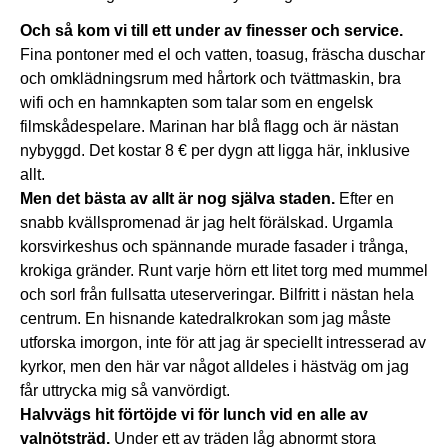
Och så kom vi till ett under av finesser och service.
Fina pontoner med el och vatten, toasug, fräscha duschar
och omklädningsrum med hårtork och tvättmaskin, bra
wifi och en hamnkapten som talar som en engelsk
filmskådespelare. Marinan har blå flagg och är nästan
nybyggd. Det kostar 8 € per dygn att ligga här, inklusive
allt.
Men det bästa av allt är nog själva staden.
Efter en
snabb kvällspromenad är jag helt förälskad. Urgamla
korsvirkeshus och spännande murade fasader i trånga,
krokiga gränder. Runt varje hörn ett litet torg med mummel
och sorl från fullsatta uteserveringar. Bilfritt i nästan hela
centrum. En hisnande katedralkrokan som jag måste
utforska imorgon, inte för att jag är speciellt intresserad av
kyrkor, men den här var något alldeles i hästväg om jag
får uttrycka mig så vanvördigt.
Halvvägs hit förtöjde vi för lunch vid en alle av
valnötsträd.
Under ett av träden låg abnormt stora