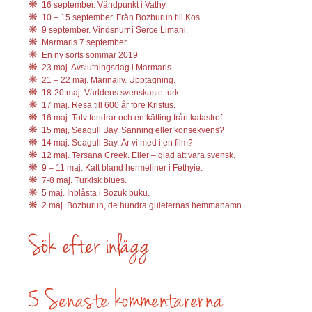
16 september. Vändpunkt i Vathy.
10 – 15 september. Från Bozburun till Kos.
9 september. Vindsnurr i Serce Limani.
Marmaris 7 september.
En ny sorts sommar 2019
23 maj. Avslutningsdag i Marmaris.
21 – 22 maj. Marinaliv. Upptagning.
18-20 maj. Världens svenskaste turk.
17 maj. Resa till 600 år före Kristus.
16 maj. Tolv fendrar och en kätting från katastrof.
15 maj, Seagull Bay. Sanning eller konsekvens?
14 maj. Seagull Bay. Är vi med i en film?
12 maj. Tersana Creek. Eller – glad att vara svensk.
9 – 11 maj. Katt bland hermeliner i Fethyie.
7-8 maj. Turkisk blues.
5 maj. Inblåsta i Bozuk buku.
2 maj. Bozburun, de hundra guleternas hemmahamn.