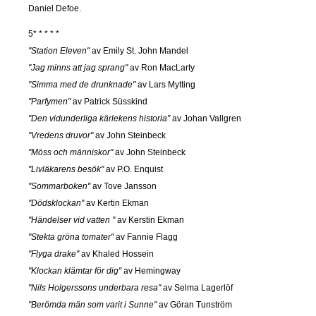
Daniel Defoe.
5* * * * *
"Station Eleven"
av Emily St. John Mandel
"Jag minns att jag sprang"
av Ron MacLarty
"Simma med de drunknade"
av Lars Mytting
"Parfymen"
av Patrick Süsskind
"Den vidunderliga kärlekens historia"
av Johan Vallgren
"Vredens druvor"
av John Steinbeck
"Möss och människor"
av John Steinbeck
"Livläkarens besök"
av P.O. Enquist
"Sommarboken"
av Tove Jansson
"Dödsklockan"
av Kertin Ekman
"Händelser vid vatten "
av Kerstin Ekman
"Stekta gröna tomater"
av Fannie Flagg
"Flyga drake"
av Khaled Hossein
"Klockan klämtar för dig"
av Hemingway
"Nils Holgerssons underbara resa"
av Selma Lagerlöf
"Berömda män som varit i Sunne"
av Göran Tunström