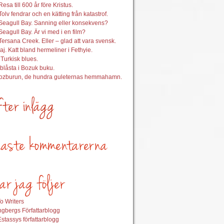
esa till 600 år före Kristus.
Tolv fendrar och en kätting från katastrof.
Seagull Bay. Sanning eller konsekvens?
Seagull Bay. Är vi med i en film?
Tersana Creek. Eller – glad att vara svensk.
aj. Katt bland hermeliner i Fethyie.
 Turkisk blues.
nblåsta i Bozuk buku.
Bozburun, de hundra guleternas hemmahamn.
o Writers
gbergs Författarblogg
stassys författarblogg