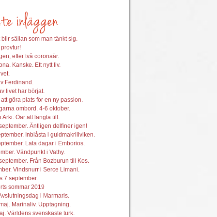
 blir sällan som man tänkt sig.
 provtur!
en, efter två coronaår.
na. Kanske. Ett nytt liv.
vet.
av Ferdinand.
 livet har börjat.
att göra plats för en ny passion.
garna ombord. 4-6 oktober.
 Arki. Öar att längta till.
september. Äntligen delfiner igen!
ptember. Inblåsta i guldmakrillviken.
ptember. Lata dagar i Emborios.
mber. Vändpunkt i Vathy.
september. Från Bozburun till Kos.
ber. Vindsnurr i Serce Limani.
s 7 september.
orts sommar 2019
Avslutningsdag i Marmaris.
maj. Marinaliv. Upptagning.
j. Världens svenskaste turk.