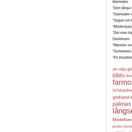
Malmsten
"Den långa f
"Saknaden e
"Sagan om k
"Moderspas
"Det man ha
Davidsson
"Mannen som
"Sommaren 
"En brasili
att välja gl
båtliv
do
farmo
författardr
grekland
i
palmas
långs
Medelhav
positivt tänk