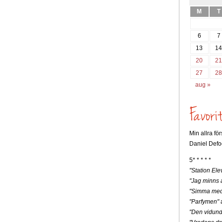
M
T
6
7
13
1
20
2
27
2
aug »
Min allra fö
Daniel Defo
5* * * * *
"Station Ele
"Jag minns a
"Simma med
"Parfymen"
a
"Den vidunde