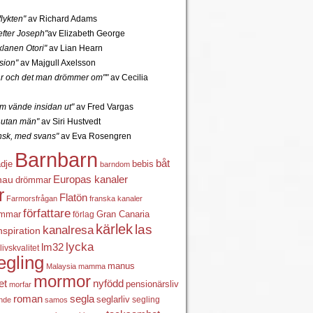
lykten"
av Richard Adams
fter Joseph"
av Elizabeth George
lanen Otori"
av Lian Hearn
sion"
av Majgull Axelsson
r och det man drömmer om""
av Cecilia
 vände insidan ut"
av Fred Vargas
utan män"
av Siri Hustvedt
ansk, med svans"
av Eva Rosengren
Barnbarn
båt
ädje
bebis
barndom
Europas kanaler
nau
drömmar
r
Flatön
Farmorsfrågan
franska kanaler
författare
ömmar
förlag
Gran Canaria
kärlek
las
kanalresa
nspiration
lycka
lm32
livskvalitet
egling
manus
Malaysia
mamma
mormor
nyfödd
et
pensionärsliv
morfar
roman
segla
seglarliv
segling
ande
samos