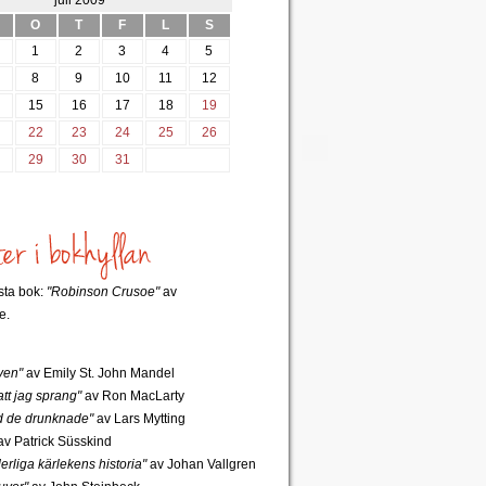
juli 2009
O
T
F
L
S
1
2
3
4
5
8
9
10
11
12
4
15
16
17
18
19
1
22
23
24
25
26
8
29
30
31
rsta bok:
"Robinson Crusoe"
av
e.
ven"
av Emily St. John Mandel
tt jag sprang"
av Ron MacLarty
 de drunknade"
av Lars Mytting
v Patrick Süsskind
rliga kärlekens historia"
av Johan Vallgren