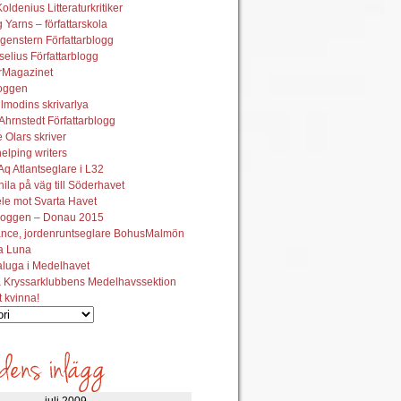
oldenius Litteraturkritiker
 Yarns – författarskola
genstern Författarblogg
elius Författarblogg
urMagazinet
oggen
lmodins skrivarlya
hrnstedt Författarblogg
Olars skriver
helping writers
q Atlantseglare i L32
ila på väg till Söderhavet
le mot Svarta Havet
oggen – Donau 2015
ance, jordenruntseglare BohusMalmön
la Luna
aluga i Medelhavet
 Kryssarklubbens Medelhavssektion
t kvinna!