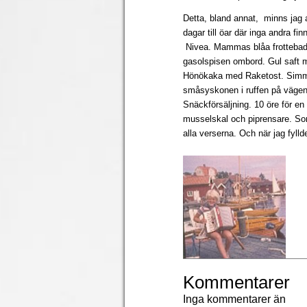
Detta, bland annat, minns jag 
dagar till öar där inga andra fi
Nivea. Mammas blåa frottebadr
gasolspisen ombord. Gul saft m
Hönökaka med Raketost. Simma
småsyskonen i ruffen på vägen
Snäckförsäljning. 10 öre för e
musselskal och piprensare. So
alla verserna. Och när jag fyllde
Kommentarer
Inga kommentarer än