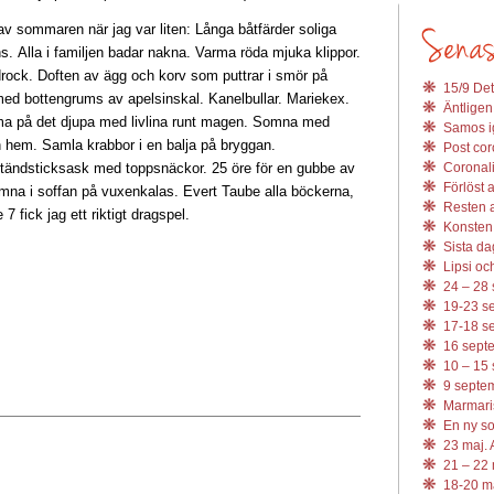
av sommaren när jag var liten: Långa båtfärder soliga
nns. Alla i familjen badar nakna. Varma röda mjuka klippor.
ock. Doften av ägg och korv som puttrar i smör på
15/9 Det
ed bottengrums av apelsinskal. Kanelbullar. Mariekex.
Äntligen
 på det djupa med livlina runt magen. Somna med
Samos ig
 hem. Samla krabbor i en balja på bryggan.
Post coro
n tändsticksask med toppsnäckor. 25 öre för en gubbe av
Coronali
Förlöst 
mna i soffan på vuxenkalas. Evert Taube alla böckerna,
Resten av
 7 fick jag ett riktigt dragspel.
Konsten 
Sista da
Lipsi och
24 – 28 
19-23 se
17-18 se
16 septe
10 – 15 
9 septem
Marmari
En ny s
23 maj. 
21 – 22 
18-20 ma