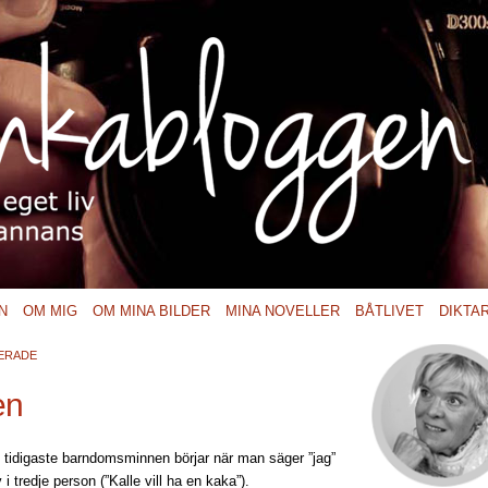
N
OM MIG
OM MINA BILDER
MINA NOVELLER
BÅTLIVET
DIKTA
ERADE
en
s tidigaste barndomsminnen börjar när man säger ”jag”
v i tredje person (”Kalle vill ha en kaka”).