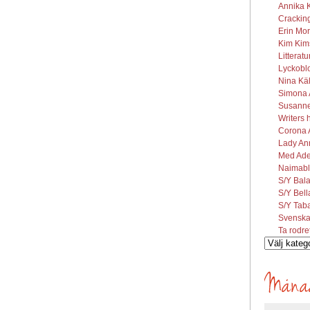
Annika K
Cracking
Erin Mor
Kim Kims
Litterat
Lyckobl
Nina Käl
Simona A
Susanne 
Writers 
Corona A
Lady Ann
Med Ade
Naimabl
S/Y Bal
S/Y Bel
S/Y Tab
Svenska
Ta rodre
Vilka
inlägg
söks?