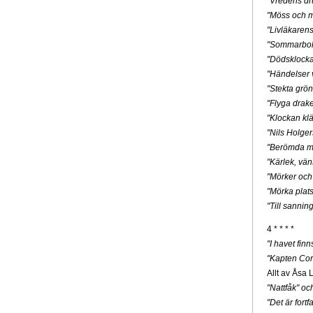
"Vredens dr
"Möss och m
"Livläkaren
"Sommarbo
"Dödsklock
"Händelser v
"Stekta grön
"Flyga drak
"Klockan klä
"Nils Holge
"Berömda mä
"Kärlek, vän
"Mörker och
"Mörka plats
"Till sannin
4 * * * *
"I havet fin
"Kapten Cor
Allt av Åsa 
"Nattfåk" o
"Det är for