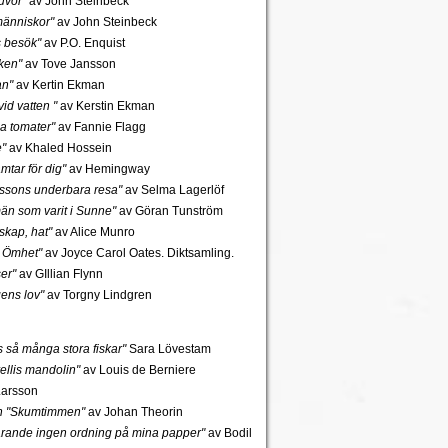
uvor"
av John Steinbeck
änniskor"
av John Steinbeck
s besök"
av P.O. Enquist
ken"
av Tove Jansson
an"
av Kertin Ekman
id vatten "
av Kerstin Ekman
a tomater"
av Fannie Flagg
e"
av Khaled Hossein
mtar för dig"
av Hemingway
rssons underbara resa"
av Selma Lagerlöf
n som varit i Sunne"
av Göran Tunström
skap, hat"
av Alice Munro
 Ömhet"
av Joyce Carol Oates. Diktsamling.
er"
av GIllian Flynn
gens lov"
av Torgny Lindgren
ns så många stora fiskar"
Sara Lövestam
ellis mandolin"
av Louis de Berniere
Larsson
ch "Skumtimmen"
av Johan Theorin
tfarande ingen ordning på mina papper"
av Bodil