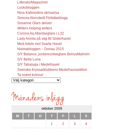
LitteraturMagazinet
Lyckobloggen
Nina Källmodins skrivarlya
Simona Ahrnstedt Författarblogg
Susanne Olars skriver
Writers helping writers
Corona Aq Atlantseglare i L32
Lady Annila på väg till Söderhavet
Med Adele mot Svarta Havet
Naimabloggen – Donau 2015
S/Y Balance, jordenruntseglare BohusMalmön
S/Y Bella Luna
S/Y Tabaluga i Medelhavet
Svenska Kryssarklubbens Medelhavssektion
Ta rodret kvinna!
Vilka
inlägg
söks?
oktober 2009
M
T
O
T
F
L
S
1
2
3
4