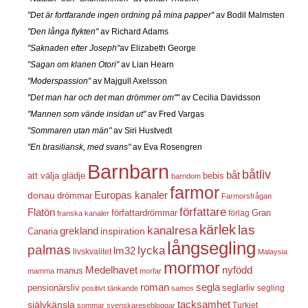
"Det är fortfarande ingen ordning på mina papper"
av Bodil Malmsten
"Den långa flykten"
av Richard Adams
"Saknaden efter Joseph"
av Elizabeth George
"Sagan om klanen Otori"
av Lian Hearn
"Moderspassion"
av Majgull Axelsson
"Det man har och det man drömmer om""
av Cecilia Davidsson
"Mannen som vände insidan ut"
av Fred Vargas
"Sommaren utan män"
av Siri Hustvedt
"En brasiliansk, med svans"
av Eva Rosengren
Barnbarn
båtliv
båt
att välja glädje
bebis
barndom
farmor
Europas kanaler
donau
drömmar
Farmorsfrågan
författare
Flatön
författardrömmar
förlag
Gran
franska kanaler
kärlek
las
kanalresa
grekland
inspiration
Canaria
långsegling
palmas
lycka
lm32
livskvalitet
Malaysia
mormor
nyfödd
Medelhavet
manus
mamma
morfar
roman
segla
pensionärsliv
seglarliv
segling
positivt tänkande
samos
självkänsla
tacksamhet
Turkiet
sommar
svenskaresebloggar