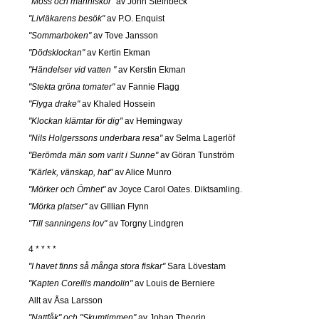
"Möss och människor"
av John Steinbeck
"Livläkarens besök"
av P.O. Enquist
"Sommarboken"
av Tove Jansson
"Dödsklockan"
av Kertin Ekman
"Händelser vid vatten "
av Kerstin Ekman
"Stekta gröna tomater"
av Fannie Flagg
"Flyga drake"
av Khaled Hossein
"Klockan klämtar för dig"
av Hemingway
"Nils Holgerssons underbara resa"
av Selma Lagerlöf
"Berömda män som varit i Sunne"
av Göran Tunström
"Kärlek, vänskap, hat"
av Alice Munro
"Mörker och Ömhet"
av Joyce Carol Oates. Diktsamling.
"Mörka platser"
av GIllian Flynn
"Till sanningens lov"
av Torgny Lindgren
4 * * * *
"I havet finns så många stora fiskar"
Sara Lövestam
"Kapten Corellis mandolin"
av Louis de Berniere
Allt av Åsa Larsson
"Nattfåk" och "Skumtimmen"
av Johan Theorin