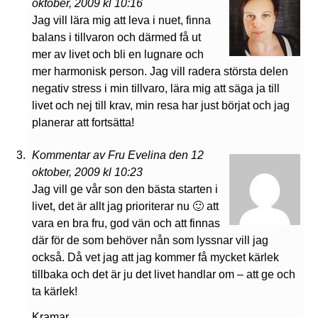
oktober, 2009 kl 10:16
Jag vill lära mig att leva i nuet, finna
balans i tillvaron och därmed få ut
mer av livet och bli en lugnare och
mer harmonisk person. Jag vill radera största delen
negativ stress i min tillvaro, lära mig att säga ja till
livet och nej till krav, min resa har just börjat och jag
planerar att fortsätta!
Kommentar av Fru Evelina den 12
oktober, 2009 kl 10:23
Jag vill ge vår son den bästa starten i
livet, det är allt jag prioriterar nu 🙂 att
vara en bra fru, god vän och att finnas
där för de som behöver nån som lyssnar vill jag
också. Då vet jag att jag kommer få mycket kärlek
tillbaka och det är ju det livet handlar om – att ge och
ta kärlek!
Kramar