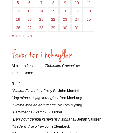
5
6
7
8
9
10
11
12
13
14
15
16
17
18
19
20
21
22
23
24
25
26
27
28
29
30
31
« sep
nov »
Min allra första bok:
"Robinson Crusoe"
av
Daniel Defoe.
5* * * * *
"Station Eleven"
av Emily St. John Mandel
"Jag minns att jag sprang"
av Ron MacLarty
"Simma med de drunknade"
av Lars Mytting
"Parfymen"
av Patrick Süsskind
"Den vidunderliga kärlekens historia"
av Johan Vallgren
"Vredens druvor"
av John Steinbeck