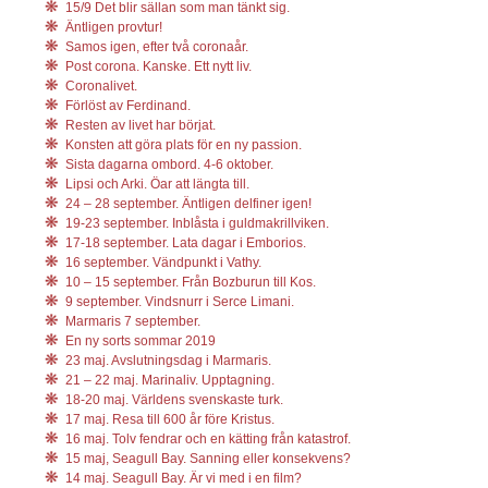
15/9 Det blir sällan som man tänkt sig.
Äntligen provtur!
Samos igen, efter två coronaår.
Post corona. Kanske. Ett nytt liv.
Coronalivet.
Förlöst av Ferdinand.
Resten av livet har börjat.
Konsten att göra plats för en ny passion.
Sista dagarna ombord. 4-6 oktober.
Lipsi och Arki. Öar att längta till.
24 – 28 september. Äntligen delfiner igen!
19-23 september. Inblåsta i guldmakrillviken.
17-18 september. Lata dagar i Emborios.
16 september. Vändpunkt i Vathy.
10 – 15 september. Från Bozburun till Kos.
9 september. Vindsnurr i Serce Limani.
Marmaris 7 september.
En ny sorts sommar 2019
23 maj. Avslutningsdag i Marmaris.
21 – 22 maj. Marinaliv. Upptagning.
18-20 maj. Världens svenskaste turk.
17 maj. Resa till 600 år före Kristus.
16 maj. Tolv fendrar och en kätting från katastrof.
15 maj, Seagull Bay. Sanning eller konsekvens?
14 maj. Seagull Bay. Är vi med i en film?