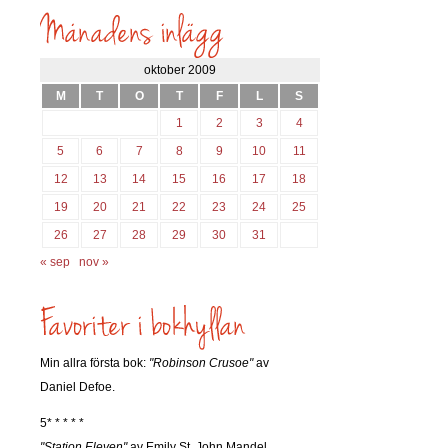
söks?
oktober 2009
M
T
O
T
F
L
S
1
2
3
4
5
6
7
8
9
10
11
12
13
14
15
16
17
18
19
20
21
22
23
24
25
26
27
28
29
30
31
« sep
nov »
Min allra första bok:
"Robinson Crusoe"
av
Daniel Defoe.
5* * * * *
"Station Eleven"
av Emily St. John Mandel