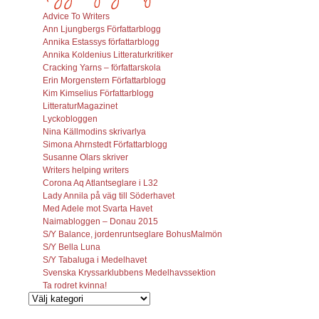
Advice To Writers
Ann Ljungbergs Författarblogg
Annika Estassys författarblogg
Annika Koldenius Litteraturkritiker
Cracking Yarns – författarskola
Erin Morgenstern Författarblogg
Kim Kimselius Författarblogg
LitteraturMagazinet
Lyckobloggen
Nina Källmodins skrivarlya
Simona Ahrnstedt Författarblogg
Susanne Olars skriver
Writers helping writers
Corona Aq Atlantseglare i L32
Lady Annila på väg till Söderhavet
Med Adele mot Svarta Havet
Naimabloggen – Donau 2015
S/Y Balance, jordenruntseglare BohusMalmön
S/Y Bella Luna
S/Y Tabaluga i Medelhavet
Svenska Kryssarklubbens Medelhavssektion
Ta rodret kvinna!
Vilka
inlägg