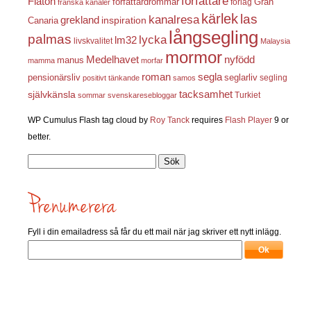
författare
Flatön
författardrömmar
förlag
Gran
franska kanaler
kärlek
las
kanalresa
grekland
inspiration
Canaria
långsegling
palmas
lycka
lm32
livskvalitet
Malaysia
mormor
nyfödd
Medelhavet
manus
mamma
morfar
roman
segla
pensionärsliv
seglarliv
segling
positivt tänkande
samos
självkänsla
tacksamhet
Turkiet
sommar
svenskaresebloggar
WP Cumulus Flash tag cloud by
Roy Tanck
requires
Flash Player
9 or
better.
Sök
efter:
Fyll i din emailadress så får du ett mail när jag skriver ett nytt inlägg.