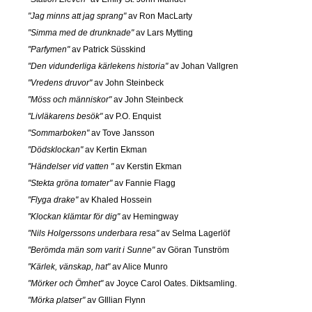
"Jag minns att jag sprang"
av Ron MacLarty
"Simma med de drunknade"
av Lars Mytting
"Parfymen"
av Patrick Süsskind
"Den vidunderliga kärlekens historia"
av Johan Vallgren
"Vredens druvor"
av John Steinbeck
"Möss och människor"
av John Steinbeck
"Livläkarens besök"
av P.O. Enquist
"Sommarboken"
av Tove Jansson
"Dödsklockan"
av Kertin Ekman
"Händelser vid vatten "
av Kerstin Ekman
"Stekta gröna tomater"
av Fannie Flagg
"Flyga drake"
av Khaled Hossein
"Klockan klämtar för dig"
av Hemingway
"Nils Holgerssons underbara resa"
av Selma Lagerlöf
"Berömda män som varit i Sunne"
av Göran Tunström
"Kärlek, vänskap, hat"
av Alice Munro
"Mörker och Ömhet"
av Joyce Carol Oates. Diktsamling.
"Mörka platser"
av GIllian Flynn