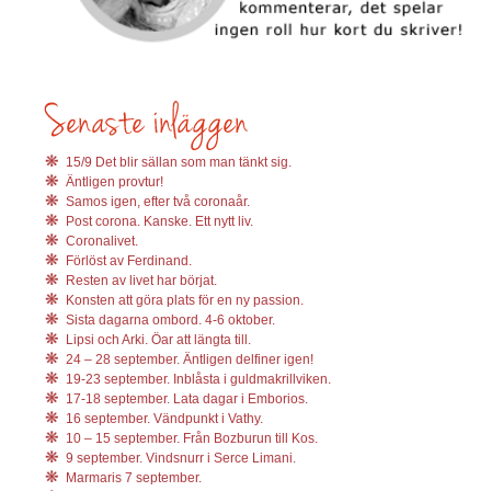
15/9 Det blir sällan som man tänkt sig.
Äntligen provtur!
Samos igen, efter två coronaår.
Post corona. Kanske. Ett nytt liv.
Coronalivet.
Förlöst av Ferdinand.
Resten av livet har börjat.
Konsten att göra plats för en ny passion.
Sista dagarna ombord. 4-6 oktober.
Lipsi och Arki. Öar att längta till.
24 – 28 september. Äntligen delfiner igen!
19-23 september. Inblåsta i guldmakrillviken.
17-18 september. Lata dagar i Emborios.
16 september. Vändpunkt i Vathy.
10 – 15 september. Från Bozburun till Kos.
9 september. Vindsnurr i Serce Limani.
Marmaris 7 september.