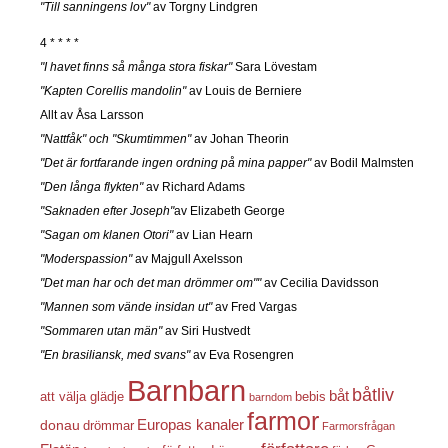
"Till sanningens lov"
av Torgny Lindgren
4 * * * *
"I havet finns så många stora fiskar"
Sara Lövestam
"Kapten Corellis mandolin"
av Louis de Berniere
Allt av Åsa Larsson
"Nattfåk" och "Skumtimmen"
av Johan Theorin
"Det är fortfarande ingen ordning på mina papper"
av Bodil Malmsten
"Den långa flykten"
av Richard Adams
"Saknaden efter Joseph"
av Elizabeth George
"Sagan om klanen Otori"
av Lian Hearn
"Moderspassion"
av Majgull Axelsson
"Det man har och det man drömmer om""
av Cecilia Davidsson
"Mannen som vände insidan ut"
av Fred Vargas
"Sommaren utan män"
av Siri Hustvedt
"En brasiliansk, med svans"
av Eva Rosengren
Barnbarn
båtliv
båt
att välja glädje
bebis
barndom
farmor
Europas kanaler
donau
drömmar
Farmorsfrågan