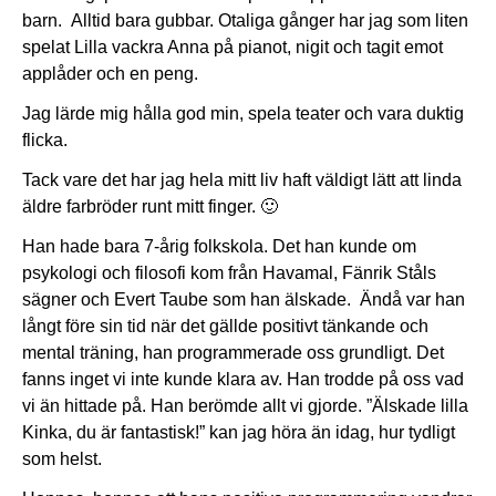
barn. Alltid bara gubbar. Otaliga gånger har jag som liten
spelat Lilla vackra Anna på pianot, nigit och tagit emot
applåder och en peng.
Jag lärde mig hålla god min, spela teater och vara duktig
flicka.
Tack vare det har jag hela mitt liv haft väldigt lätt att linda
äldre farbröder runt mitt finger. 🙂
Han hade bara 7-årig folkskola. Det han kunde om
psykologi och filosofi kom från Havamal, Fänrik Ståls
sägner och Evert Taube som han älskade. Ändå var han
långt före sin tid när det gällde positivt tänkande och
mental träning, han programmerade oss grundligt. Det
fanns inget vi inte kunde klara av. Han trodde på oss vad
vi än hittade på. Han berömde allt vi gjorde. ”Älskade lilla
Kinka, du är fantastisk!” kan jag höra än idag, hur tydligt
som helst.