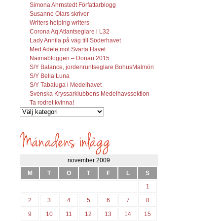
Simona Ahrnstedt Författarblogg
Susanne Olars skriver
Writers helping writers
Corona Aq Atlantseglare i L32
Lady Annila på väg till Söderhavet
Med Adele mot Svarta Havet
Naimabloggen – Donau 2015
S/Y Balance, jordenruntseglare BohusMalmön
S/Y Bella Luna
S/Y Tabaluga i Medelhavet
Svenska Kryssarklubbens Medelhavssektion
Ta rodret kvinna!
Vilka
inlägg
söks?
november 2009
M
T
O
T
F
L
S
1
2
3
4
5
6
7
8
9
10
11
12
13
14
15