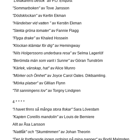
"Livläkarens besök"
av P.O. Enquist
"Sommarboken"
av Tove Jansson
"Dödsklockan"
av Kertin Ekman
"Händelser vid vatten "
av Kerstin Ekman
"Stekta gröna tomater"
av Fannie Flagg
"Flyga drake"
av Khaled Hossein
"Klockan klämtar för dig"
av Hemingway
"Nils Holgerssons underbara resa"
av Selma Lagerlöf
"Berömda män som varit i Sunne"
av Göran Tunström
"Kärlek, vänskap, hat"
av Alice Munro
"Mörker och Ömhet"
av Joyce Carol Oates. Diktsamling.
"Mörka platser"
av GIllian Flynn
"Till sanningens lov"
av Torgny Lindgren
4 * * * *
"I havet finns så många stora fiskar"
Sara Lövestam
"Kapten Corellis mandolin"
av Louis de Berniere
Allt av Åsa Larsson
"Nattfåk" och "Skumtimmen"
av Johan Theorin
"Det är fortfarande ingen ordning på mina papper"
av Bodil Malmsten