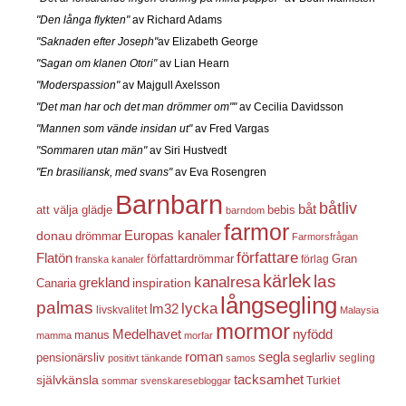
"Den långa flykten"
av Richard Adams
"Saknaden efter Joseph"
av Elizabeth George
"Sagan om klanen Otori"
av Lian Hearn
"Moderspassion"
av Majgull Axelsson
"Det man har och det man drömmer om""
av Cecilia Davidsson
"Mannen som vände insidan ut"
av Fred Vargas
"Sommaren utan män"
av Siri Hustvedt
"En brasiliansk, med svans"
av Eva Rosengren
Barnbarn
båtliv
båt
att välja glädje
bebis
barndom
farmor
Europas kanaler
donau
drömmar
Farmorsfrågan
författare
Flatön
författardrömmar
förlag
Gran
franska kanaler
kärlek
las
kanalresa
grekland
inspiration
Canaria
långsegling
palmas
lycka
lm32
livskvalitet
Malaysia
mormor
nyfödd
Medelhavet
manus
mamma
morfar
roman
segla
pensionärsliv
seglarliv
segling
positivt tänkande
samos
självkänsla
tacksamhet
Turkiet
sommar
svenskaresebloggar