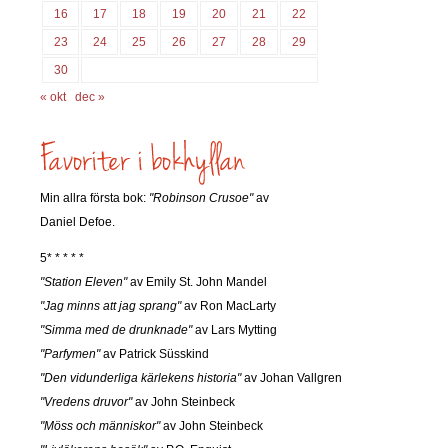
16
17
18
19
20
21
22
23
24
25
26
27
28
29
30
« okt
dec »
Min allra första bok:
"Robinson Crusoe"
av
Daniel Defoe.
5* * * * *
"Station Eleven"
av Emily St. John Mandel
"Jag minns att jag sprang"
av Ron MacLarty
"Simma med de drunknade"
av Lars Mytting
"Parfymen"
av Patrick Süsskind
"Den vidunderliga kärlekens historia"
av Johan Vallgren
"Vredens druvor"
av John Steinbeck
"Möss och människor"
av John Steinbeck