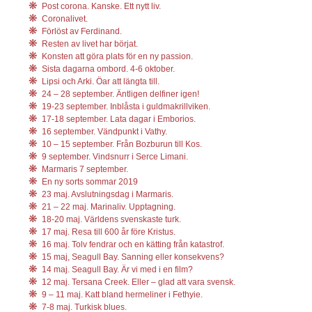
Post corona. Kanske. Ett nytt liv.
Coronalivet.
Förlöst av Ferdinand.
Resten av livet har börjat.
Konsten att göra plats för en ny passion.
Sista dagarna ombord. 4-6 oktober.
Lipsi och Arki. Öar att längta till.
24 – 28 september. Äntligen delfiner igen!
19-23 september. Inblåsta i guldmakrillviken.
17-18 september. Lata dagar i Emborios.
16 september. Vändpunkt i Vathy.
10 – 15 september. Från Bozburun till Kos.
9 september. Vindsnurr i Serce Limani.
Marmaris 7 september.
En ny sorts sommar 2019
23 maj. Avslutningsdag i Marmaris.
21 – 22 maj. Marinaliv. Upptagning.
18-20 maj. Världens svenskaste turk.
17 maj. Resa till 600 år före Kristus.
16 maj. Tolv fendrar och en kätting från katastrof.
15 maj, Seagull Bay. Sanning eller konsekvens?
14 maj. Seagull Bay. Är vi med i en film?
12 maj. Tersana Creek. Eller – glad att vara svensk.
9 – 11 maj. Katt bland hermeliner i Fethyie.
7-8 maj. Turkisk blues.