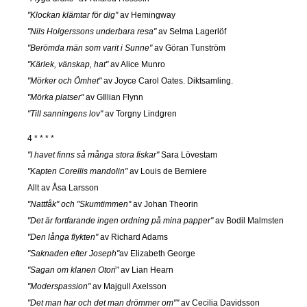
"Klockan klämtar för dig"
av Hemingway
"Nils Holgerssons underbara resa"
av Selma Lagerlöf
"Berömda män som varit i Sunne"
av Göran Tunström
"Kärlek, vänskap, hat"
av Alice Munro
"Mörker och Ömhet"
av Joyce Carol Oates. Diktsamling.
"Mörka platser"
av GIllian Flynn
"Till sanningens lov"
av Torgny Lindgren
4 * * * *
"I havet finns så många stora fiskar"
Sara Lövestam
"Kapten Corellis mandolin"
av Louis de Berniere
Allt av Åsa Larsson
"Nattfåk" och "Skumtimmen"
av Johan Theorin
"Det är fortfarande ingen ordning på mina papper"
av Bodil Malmsten
"Den långa flykten"
av Richard Adams
"Saknaden efter Joseph"
av Elizabeth George
"Sagan om klanen Otori"
av Lian Hearn
"Moderspassion"
av Majgull Axelsson
"Det man har och det man drömmer om""
av Cecilia Davidsson