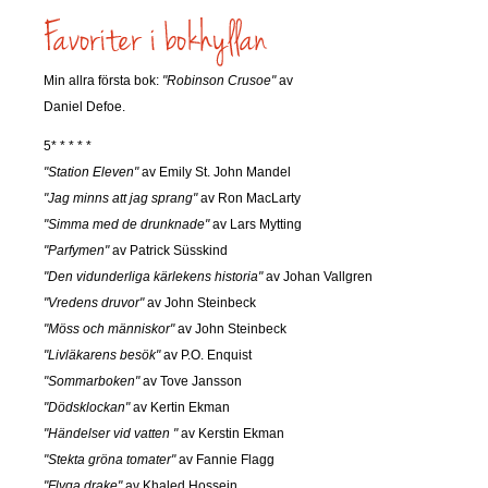
Min allra första bok:
"Robinson Crusoe"
av
Daniel Defoe.
5* * * * *
"Station Eleven"
av Emily St. John Mandel
"Jag minns att jag sprang"
av Ron MacLarty
"Simma med de drunknade"
av Lars Mytting
"Parfymen"
av Patrick Süsskind
"Den vidunderliga kärlekens historia"
av Johan Vallgren
"Vredens druvor"
av John Steinbeck
"Möss och människor"
av John Steinbeck
"Livläkarens besök"
av P.O. Enquist
"Sommarboken"
av Tove Jansson
"Dödsklockan"
av Kertin Ekman
"Händelser vid vatten "
av Kerstin Ekman
"Stekta gröna tomater"
av Fannie Flagg
"Flyga drake"
av Khaled Hossein