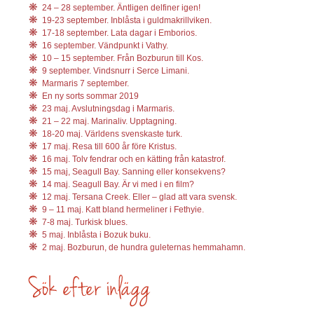
24 – 28 september. Äntligen delfiner igen!
19-23 september. Inblåsta i guldmakrillviken.
17-18 september. Lata dagar i Emborios.
16 september. Vändpunkt i Vathy.
10 – 15 september. Från Bozburun till Kos.
9 september. Vindsnurr i Serce Limani.
Marmaris 7 september.
En ny sorts sommar 2019
23 maj. Avslutningsdag i Marmaris.
21 – 22 maj. Marinaliv. Upptagning.
18-20 maj. Världens svenskaste turk.
17 maj. Resa till 600 år före Kristus.
16 maj. Tolv fendrar och en kätting från katastrof.
15 maj, Seagull Bay. Sanning eller konsekvens?
14 maj. Seagull Bay. Är vi med i en film?
12 maj. Tersana Creek. Eller – glad att vara svensk.
9 – 11 maj. Katt bland hermeliner i Fethyie.
7-8 maj. Turkisk blues.
5 maj. Inblåsta i Bozuk buku.
2 maj. Bozburun, de hundra guleternas hemmahamn.