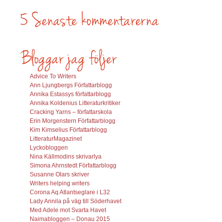
Advice To Writers
Ann Ljungbergs Författarblogg
Annika Estassys författarblogg
Annika Koldenius Litteraturkritiker
Cracking Yarns – författarskola
Erin Morgenstern Författarblogg
Kim Kimselius Författarblogg
LitteraturMagazinet
Lyckobloggen
Nina Källmodins skrivarlya
Simona Ahrnstedt Författarblogg
Susanne Olars skriver
Writers helping writers
Corona Aq Atlantseglare i L32
Lady Annila på väg till Söderhavet
Med Adele mot Svarta Havet
Naimabloggen – Donau 2015