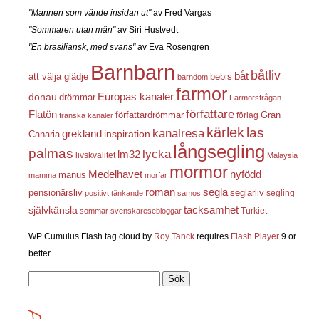
"Mannen som vände insidan ut"
av Fred Vargas
"Sommaren utan män"
av Siri Hustvedt
"En brasiliansk, med svans"
av Eva Rosengren
Barnbarn
båtliv
båt
att välja glädje
bebis
barndom
farmor
Europas kanaler
donau
drömmar
Farmorsfrågan
författare
Flatön
författardrömmar
förlag
Gran
franska kanaler
kärlek
las
kanalresa
grekland
inspiration
Canaria
långsegling
palmas
lycka
lm32
livskvalitet
Malaysia
mormor
nyfödd
Medelhavet
manus
mamma
morfar
roman
segla
pensionärsliv
seglarliv
segling
positivt tänkande
samos
självkänsla
tacksamhet
Turkiet
sommar
svenskaresebloggar
WP Cumulus Flash tag cloud by
Roy Tanck
requires
Flash Player
9 or
better.
Sök
efter: