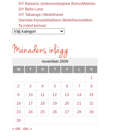
S/Y Balance, jordenruntseglare BohusMalmön
S/Y Bella Luna
S/Y Tabaluga i Medelhavet
Svenska Kryssarklubbens Medelhavssektion
Ta rodret kvinna!
Vilka
inlägg
söks?
november 2009
M
T
O
T
F
L
S
1
2
3
4
5
6
7
8
9
10
11
12
13
14
15
16
17
18
19
20
21
22
23
24
25
26
27
28
29
30
« okt
dec »