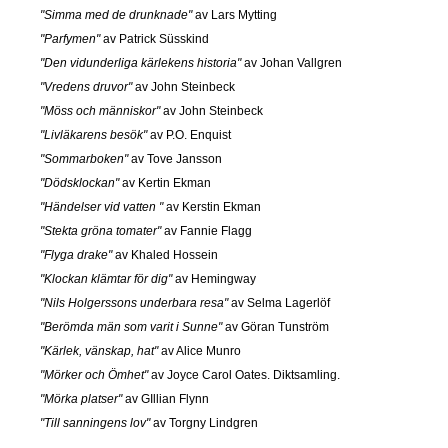
"Simma med de drunknade"
av Lars Mytting
"Parfymen"
av Patrick Süsskind
"Den vidunderliga kärlekens historia"
av Johan Vallgren
"Vredens druvor"
av John Steinbeck
"Möss och människor"
av John Steinbeck
"Livläkarens besök"
av P.O. Enquist
"Sommarboken"
av Tove Jansson
"Dödsklockan"
av Kertin Ekman
"Händelser vid vatten "
av Kerstin Ekman
"Stekta gröna tomater"
av Fannie Flagg
"Flyga drake"
av Khaled Hossein
"Klockan klämtar för dig"
av Hemingway
"Nils Holgerssons underbara resa"
av Selma Lagerlöf
"Berömda män som varit i Sunne"
av Göran Tunström
"Kärlek, vänskap, hat"
av Alice Munro
"Mörker och Ömhet"
av Joyce Carol Oates. Diktsamling.
"Mörka platser"
av GIllian Flynn
"Till sanningens lov"
av Torgny Lindgren