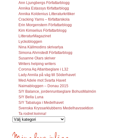
Ann Ljungbergs Författarblogg
Annika Estassys författarblogg
Annika Koldenius Litteraturkritiker
Cracking Yarns – författarskola
Erin Morgenstern Författarblogg
Kim Kimselius Författarblogg
LitteraturMagazinet
Lyckobloggen
Nina Källmodins skrivarlya
Simona Ahrnstedt Författarblogg
Susanne Olars skriver
Writers helping writers
Corona Aq Atlantseglare i L32
Lady Annila på väg till Söderhavet
Med Adele mot Svarta Havet
Naimabloggen – Donau 2015
S/Y Balance, jordenruntseglare BohusMalmön
S/Y Bella Luna
S/Y Tabaluga i Medelhavet
Svenska Kryssarklubbens Medelhavssektion
Ta rodret kvinna!
Vilka
inlägg
söks?