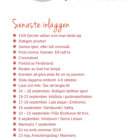
15/9 Det blir sällan som man tänkt sig.
Äntligen provtur!
Samos igen, efter två coronaår.
Post corona. Kanske. Ett nytt liv.
Coronalivet.
Förlöst av Ferdinand.
Resten av livet har börjat.
Konsten att göra plats för en ny passion.
Sista dagarna ombord. 4-6 oktober.
Lipsi och Arki. Öar att längta till.
24 – 28 september. Äntligen delfiner igen!
19-23 september. Inblåsta i guldmakrillviken.
17-18 september. Lata dagar i Emborios.
16 september. Vändpunkt i Vathy.
10 – 15 september. Från Bozburun till Kos.
9 september. Vindsnurr i Serce Limani.
Marmaris 7 september.
En ny sorts sommar 2019
23 maj. Avslutningsdag i Marmaris.