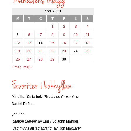
april 2010
M
T
O
T
F
L
S
1
2
3
4
5
6
7
8
9
10
11
12
13
14
15
16
17
18
19
20
21
22
23
24
25
26
27
28
29
30
« mar
maj »
Min allra första bok:
"Robinson Crusoe"
av
Daniel Defoe.
5* * * * *
"Station Eleven"
av Emily St. John Mandel
"Jag minns att jag sprang"
av Ron MacLarty