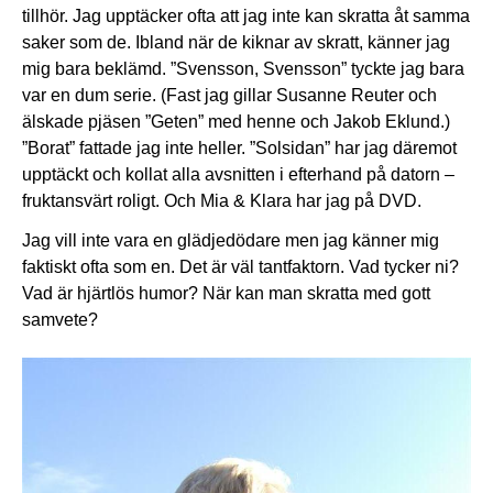
tillhör. Jag upptäcker ofta att jag inte kan skratta åt samma
saker som de. Ibland när de kiknar av skratt, känner jag
mig bara beklämd. ”Svensson, Svensson” tyckte jag bara
var en dum serie. (Fast jag gillar Susanne Reuter och
älskade pjäsen ”Geten” med henne och Jakob Eklund.)
”Borat” fattade jag inte heller. ”Solsidan” har jag däremot
upptäckt och kollat alla avsnitten i efterhand på datorn –
fruktansvärt roligt. Och Mia & Klara har jag på DVD.
Jag vill inte vara en glädjedödare men jag känner mig
faktiskt ofta som en. Det är väl tantfaktorn. Vad tycker ni?
Vad är hjärtlös humor? När kan man skratta med gott
samvete?