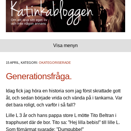
Visa menyn
15 APRIL, KATEGORI:
OKATEGORISERADE
Generationsfråga.
Idag fick jag höra en historia som jag först skrattade gott
åt, och sedan började vrida och vända på i tankarna. Var
det bara roligt, och varför i så fall?
Lille L 3 år och hans pappa store L mötte Tito Beltran i
trapphuset där de bor. Tito sa: ”Hej lilla bebis!” till lille L.
Som förnärmat svarade: ”Dumgubbe!”