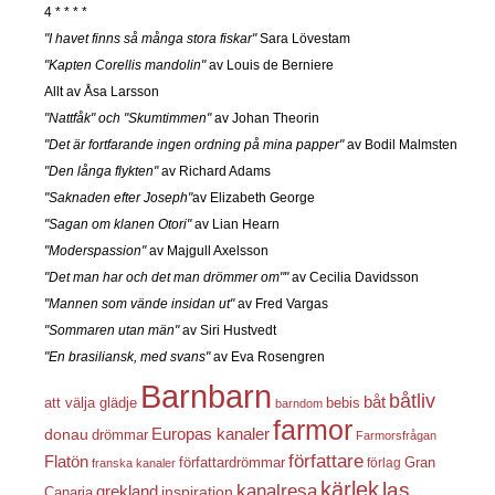
4 * * * *
"I havet finns så många stora fiskar"
Sara Lövestam
"Kapten Corellis mandolin"
av Louis de Berniere
Allt av Åsa Larsson
"Nattfåk" och "Skumtimmen"
av Johan Theorin
"Det är fortfarande ingen ordning på mina papper"
av Bodil Malmsten
"Den långa flykten"
av Richard Adams
"Saknaden efter Joseph"
av Elizabeth George
"Sagan om klanen Otori"
av Lian Hearn
"Moderspassion"
av Majgull Axelsson
"Det man har och det man drömmer om""
av Cecilia Davidsson
"Mannen som vände insidan ut"
av Fred Vargas
"Sommaren utan män"
av Siri Hustvedt
"En brasiliansk, med svans"
av Eva Rosengren
Barnbarn
båtliv
båt
att välja glädje
bebis
barndom
farmor
Europas kanaler
donau
drömmar
Farmorsfrågan
författare
Flatön
författardrömmar
förlag
Gran
franska kanaler
kärlek
las
kanalresa
grekland
inspiration
Canaria