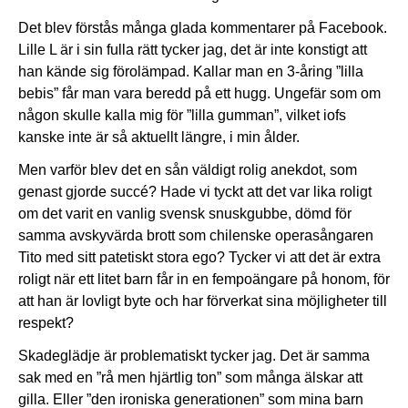
Det blev förstås många glada kommentarer på Facebook.
Lille L är i sin fulla rätt tycker jag, det är inte konstigt att
han kände sig förolämpad. Kallar man en 3-åring ”lilla
bebis” får man vara beredd på ett hugg. Ungefär som om
någon skulle kalla mig för ”lilla gumman”, vilket iofs
kanske inte är så aktuellt längre, i min ålder.
Men varför blev det en sån väldigt rolig anekdot, som
genast gjorde succé? Hade vi tyckt att det var lika roligt
om det varit en vanlig svensk snuskgubbe, dömd för
samma avskyvärda brott som chilenske operasångaren
Tito med sitt patetiskt stora ego? Tycker vi att det är extra
roligt när ett litet barn får in en fempoängare på honom, för
att han är lovligt byte och har förverkat sina möjligheter till
respekt?
Skadeglädje är problematiskt tycker jag. Det är samma
sak med en ”rå men hjärtlig ton” som många älskar att
gilla. Eller ”den ironiska generationen” som mina barn