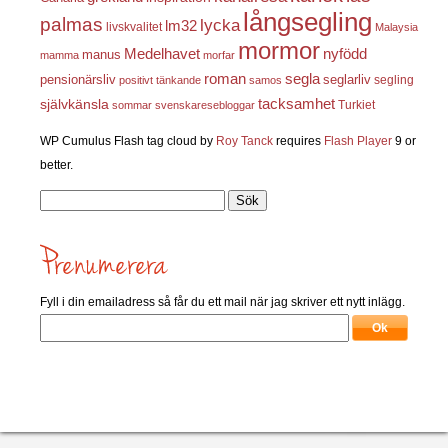
långsegling
palmas
lycka
lm32
livskvalitet
Malaysia
mormor
nyfödd
Medelhavet
manus
mamma
morfar
roman
segla
pensionärsliv
seglarliv
segling
positivt tänkande
samos
självkänsla
tacksamhet
Turkiet
sommar
svenskaresebloggar
WP Cumulus Flash tag cloud by
Roy Tanck
requires
Flash Player
9 or
better.
Sök
efter:
Fyll i din emailadress så får du ett mail när jag skriver ett nytt inlägg.