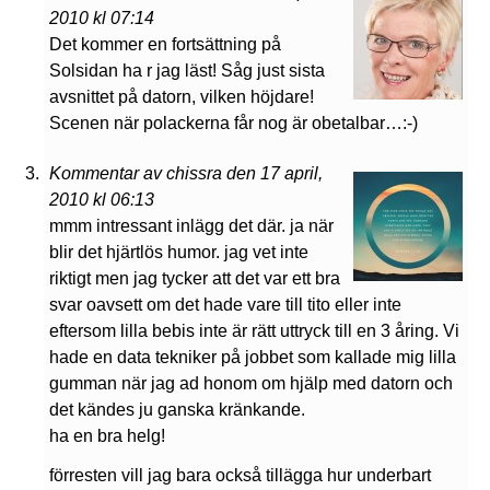
2010 kl 07:14
Det kommer en fortsättning på
Solsidan ha r jag läst! Såg just sista
avsnittet på datorn, vilken höjdare!
Scenen när polackerna får nog är obetalbar…:-)
Kommentar av chissra den 17 april,
2010 kl 06:13
mmm intressant inlägg det där. ja när
blir det hjärtlös humor. jag vet inte
riktigt men jag tycker att det var ett bra
svar oavsett om det hade vare till tito eller inte
eftersom lilla bebis inte är rätt uttryck till en 3 åring. Vi
hade en data tekniker på jobbet som kallade mig lilla
gumman när jag ad honom om hjälp med datorn och
det kändes ju ganska kränkande.
ha en bra helg!
förresten vill jag bara också tillägga hur underbart