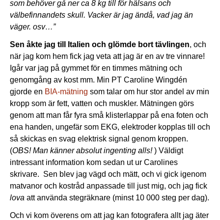
som behöver gå ner ca 8 kg till för hälsans och
välbefinnandets skull. Vacker är jag ändå, vad jag än
väger. osv…”
Sen åkte jag till Italien och glömde bort tävlingen
, och
när jag kom hem fick jag veta att jag är en av tre vinnare!
Igår var jag på gymmet för en timmes mätning och
genomgång av kost mm. Min PT Caroline Wingdén
gjorde en
BIA-mätning
som talar om hur stor andel av min
kropp som är fett, vatten och muskler. Mätningen görs
genom att man får fyra små klisterlappar på ena foten och
ena handen, ungefär som EKG, elektroder kopplas till och
så skickas en svag elektrisk signal genom kroppen.
(
OBS! Man känner absolut ingenting alls!
) Väldigt
intressant information kom sedan ut ur Carolines
skrivare. Sen blev jag vägd och mätt, och vi gick igenom
matvanor och kostråd anpassade till just mig, och jag fick
lova
att använda stegräknare (minst 10 000 steg per dag).
Och vi kom överens om att jag kan fotografera allt jag äter