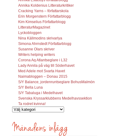
Annika Koldenius Litteraturkritiker
Cracking Yarns – författarskola
Erin Morgenstern Författarblogg
Kim Kimselius Författarblogg
LitteraturMagazinet
Lyckobloggen
Nina Källmodins skrivarlya
Simona Ahrnstedt Författarblogg
Susanne Olars skriver
Writers helping writers
Corona Aq Atlantseglare i L32
Lady Annila på väg till Söderhavet
Med Adele mot Svarta Havet
Naimabloggen – Donau 2015
S/Y Balance, jordenruntseglare BohusMalmön
S/Y Bella Luna
S/Y Tabaluga i Medelhavet
Svenska Kryssarklubbens Medelhavssektion
Ta rodret kvinna!
Vilka
inlägg
söks?