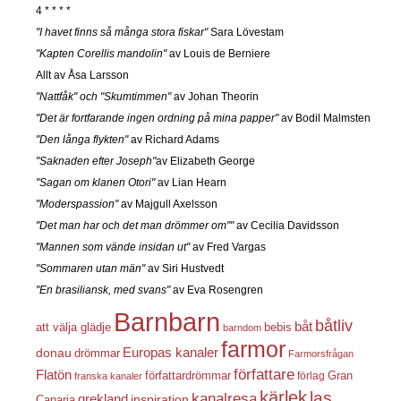
4 * * * *
"I havet finns så många stora fiskar"
Sara Lövestam
"Kapten Corellis mandolin"
av Louis de Berniere
Allt av Åsa Larsson
"Nattfåk" och "Skumtimmen"
av Johan Theorin
"Det är fortfarande ingen ordning på mina papper"
av Bodil Malmsten
"Den långa flykten"
av Richard Adams
"Saknaden efter Joseph"
av Elizabeth George
"Sagan om klanen Otori"
av Lian Hearn
"Moderspassion"
av Majgull Axelsson
"Det man har och det man drömmer om""
av Cecilia Davidsson
"Mannen som vände insidan ut"
av Fred Vargas
"Sommaren utan män"
av Siri Hustvedt
"En brasiliansk, med svans"
av Eva Rosengren
Barnbarn
båtliv
båt
att välja glädje
bebis
barndom
farmor
Europas kanaler
donau
drömmar
Farmorsfrågan
författare
Flatön
författardrömmar
förlag
Gran
franska kanaler
kärlek
las
kanalresa
grekland
inspiration
Canaria