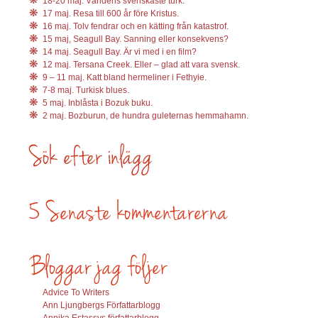
18-20 maj. Världens svenskaste turk.
17 maj. Resa till 600 år före Kristus.
16 maj. Tolv fendrar och en kätting från katastrof.
15 maj, Seagull Bay. Sanning eller konsekvens?
14 maj. Seagull Bay. Är vi med i en film?
12 maj. Tersana Creek. Eller – glad att vara svensk.
9 – 11 maj. Katt bland hermeliner i Fethyie.
7-8 maj. Turkisk blues.
5 maj. Inblåsta i Bozuk buku.
2 maj. Bozburun, de hundra guleternas hemmahamn.
Advice To Writers
Ann Ljungbergs Författarblogg
Annika Estassys författarblogg