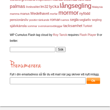
långsegling
palmas
lycka
lm32
livskvalitet
Malaysia
mormor
nyfödd
Medelhavet
manus
mamma
morfar
roman
segla
pensionärsliv
seglarliv
segling
positivt tänkande
samos
självkänsla
tacksamhet
Turkiet
sommar
svenskaresebloggar
WP Cumulus Flash tag cloud by
Roy Tanck
requires
Flash Player
9 or
better.
Sök
efter:
Fyll i din emailadress så får du ett mail när jag skriver ett nytt inlägg.