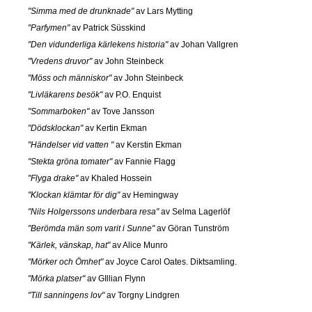
"Simma med de drunknade"
av Lars Mytting
"Parfymen"
av Patrick Süsskind
"Den vidunderliga kärlekens historia"
av Johan Vallgren
"Vredens druvor"
av John Steinbeck
"Möss och människor"
av John Steinbeck
"Livläkarens besök"
av P.O. Enquist
"Sommarboken"
av Tove Jansson
"Dödsklockan"
av Kertin Ekman
"Händelser vid vatten "
av Kerstin Ekman
"Stekta gröna tomater"
av Fannie Flagg
"Flyga drake"
av Khaled Hossein
"Klockan klämtar för dig"
av Hemingway
"Nils Holgerssons underbara resa"
av Selma Lagerlöf
"Berömda män som varit i Sunne"
av Göran Tunström
"Kärlek, vänskap, hat"
av Alice Munro
"Mörker och Ömhet"
av Joyce Carol Oates. Diktsamling.
"Mörka platser"
av GIllian Flynn
"Till sanningens lov"
av Torgny Lindgren