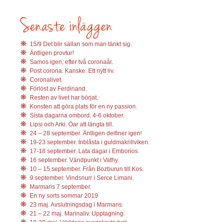
15/9 Det blir sällan som man tänkt sig.
Äntligen provtur!
Samos igen, efter två coronaår.
Post corona. Kanske. Ett nytt liv.
Coronalivet.
Förlöst av Ferdinand.
Resten av livet har börjat.
Konsten att göra plats för en ny passion.
Sista dagarna ombord. 4-6 oktober.
Lipsi och Arki. Öar att längta till.
24 – 28 september. Äntligen delfiner igen!
19-23 september. Inblåsta i guldmakrillviken.
17-18 september. Lata dagar i Emborios.
16 september. Vändpunkt i Vathy.
10 – 15 september. Från Bozburun till Kos.
9 september. Vindsnurr i Serce Limani.
Marmaris 7 september.
En ny sorts sommar 2019
23 maj. Avslutningsdag i Marmaris.
21 – 22 maj. Marinaliv. Upptagning.