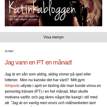
Visa menyn
20 MAJ
Jag vann en PT en månad!
Jag är en sån som aldrig, aldrig vinner på spel eller
lotterier. Men nu kanske det har vänt? Mitt gym
Allsports
utlyste i april en tävling där man kunde vinna en
personlig tränare (PT) i en hel månad. Man skulle
motivera varför, och jag skrev något lite kaxigt i stil med
att
”Jag är en vanlig men envis och målmedveten tant