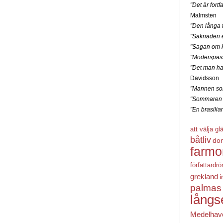
"Det är for
Malmsten
"Den långa f
"Saknaden e
"Sagan om k
"Moderspas
"Det man ha
Davidsson
"Mannen som
"Sommaren 
"En brasili
att välja gl
båtliv
do
farmo
författardr
grekland
i
palmas
långs
Medelhav