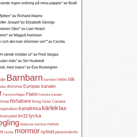
tfarande ingen ordning på mina papper"
av Bodil
lykten"
av Richard Adams
fter Joseph"
av Elizabeth George
lanen Otori"
av Lian Hearn
sion"
av Majgull Axelsson
r och det man drömmer om""
av Cecilia
 vände insidan ut"
av Fred Vargas
utan män"
av Siri Hustvedt
ansk, med svans"
av Eva Rosengren
Barnbarn
båt
ädje
bebis
barndom
Europas kanaler
nau
drömmar
r
Flatön
Farmorsfrågan
franska kanaler
författare
ömmar
förlag
Gran Canaria
kärlek
las
kanalresa
nspiration
lycka
lm32
livskvalitet
egling
manus
Malaysia
mamma
mormor
nyfödd
et
pensionärsliv
morfar