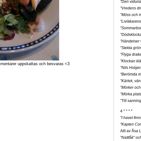
"Den vidunde
"Vredens dr
"Möss och m
"Livläkaren
"Sommarbo
"Dödsklock
"Händelser v
"Stekta grön
"Flyga drak
"Klockan klä
entarer uppskattas och besvaras <3
"Nils Holge
"Berömda mä
"Kärlek, vän
"Mörker och
"Mörka plats
"Till sannin
4 * * * *
"I havet fin
"Kapten Cor
Allt av Åsa 
"Nattfåk" o