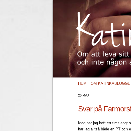
HEM
OM KATINKABLOGGE
25 MAJ
Svar på Farmorsf
Idag har jag haft ett timslång
har jag alltså både en PT och en