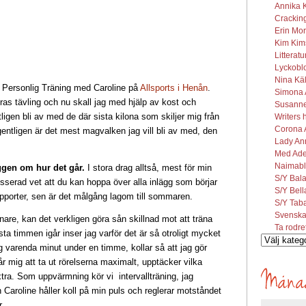
Annika K
Cracking
Erin Mor
Kim Kims
Litterat
Lyckobl
Nina Käl
e Personlig Träning med Caroline på
Allsports i Henån
.
Simona A
as tävling och nu skall jag med hjälp av kost och
Susanne 
igen bli av med de där sista kilona som skiljer mig från
Writers 
Corona A
entligen är det mest magvalken jag vill bli av med, den
Lady Ann
Med Ade
Naimabl
ggen om hur det går.
I stora drag alltså, mest för min
S/Y Bal
esserad vet att du kan hoppa över alla inlägg som börjar
S/Y Bel
apporter, sen är det målgång lagom till sommaren.
S/Y Tab
Svenska
are, kan det verkligen göra sån skillnad mot att träna
Ta rodre
ta timmen igår inser jag varför det är så otroligt mycket
Vilka
g varenda minut under en timme, kollar så att jag gör
inlägg
, får mig att ta ut rörelserna maximalt, upptäcker vilka
söks?
ra. Som uppvärmning kör vi intervallträning, jag
Caroline håller koll på min puls och reglerar motståndet
er.