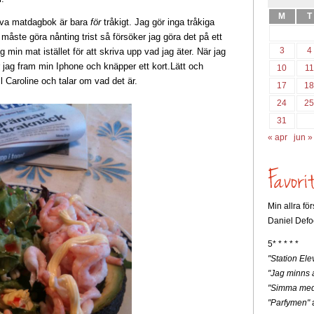
M
T
iva matdagbok är bara
för
tråkigt. Jag gör inga tråkiga
åste göra nånting trist så försöker jag göra det på ett
3
4
jag min mat istället för att skriva upp vad jag äter. När jag
ar jag fram min Iphone och knäpper ett kort.Lätt och
10
11
ll Caroline och talar om vad det är.
17
1
24
2
31
« apr
jun »
Min allra fö
Daniel Defo
5* * * * *
"Station Ele
"Jag minns a
"Simma med
"Parfymen"
a