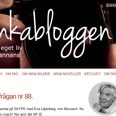
N
OM MIG
OM MINA BILDER
MINA NOVELLER
BÅTLIVET
DIKTA
rågan nr 88.
t samtal på SKYPE med Eva Liljenberg, min lifecoach. Nu
 coach! Hur gick det till! 😉