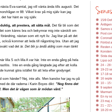
ll nästa Eva-samtal, jag vill vänta ända tills augusti. Det
orsfrågan nr 88: Vilket krav på mig själv kan jag
 det har hänt av sig själv.
15/9 Det
Äntligen
duktig, att prestera, att sätta mål.
Det får bli som det
Samos ig
er det som känns bra och bekymrar mig inte särskilt om
Post coro
örändring, nästan som ett nytt liv. Jag litar på att det
Coronali
ja, också kommer att leda till någonting bra. Utan att jag
Förlöst 
exakt vad det är.
Det blir ju ändå aldrig som man tänkt
Resten av
Konsten 
Sista da
 när lilla S och lilla A var här. Inte en enda gång på hela
Lipsi och
 rastlös. Inte en enda gång längtade jag efter att kolla
24 – 28 
19-23 se
e kunnat göra istället för att leta efter grodyngel.
17-18 se
vad som händer? Nej, inte alls. Men kanske har jag nu på
16 septe
10 – 15 
med de där raderna i Karin Boyes dikt:
”Nog finns det
9 septem
. Men det är vägen som är mödan värd.”
Marmari
En ny s
23 maj. 
21 – 22 
18-20 ma