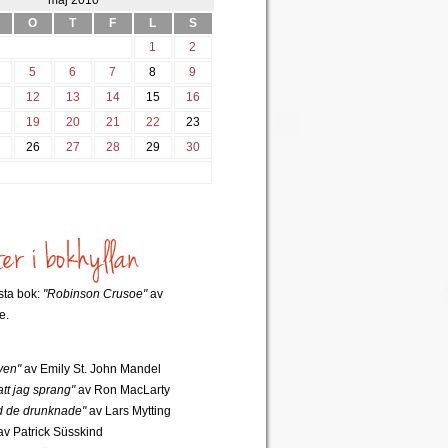
maj 2010
O
T
F
L
S
1
2
5
6
7
8
9
12
13
14
15
16
8
19
20
21
22
23
5
26
27
28
29
30
rsta bok:
"Robinson Crusoe"
av
e.
ven"
av Emily St. John Mandel
tt jag sprang"
av Ron MacLarty
 de drunknade"
av Lars Mytting
v Patrick Süsskind