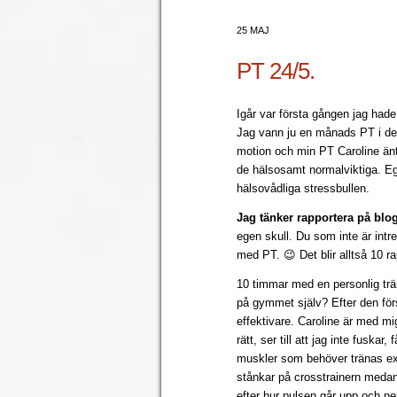
25 MAJ
PT 24/5.
Igår var första gången jag had
Jag vann ju en månads PT i der
motion och min PT Caroline äntl
de hälsosamt normalviktiga. Eg
hälsovådliga stressbullen.
Jag tänker rapportera på blo
egen skull. Du som inte är intr
med PT. 😉 Det blir alltså 10 r
10 timmar med en personlig trän
på gymmet själv? Efter den förs
effektivare. Caroline är med mi
rätt, ser till att jag inte fuskar
muskler som behöver tränas ext
stånkar på crosstrainern medan 
efter hur pulsen går upp och n