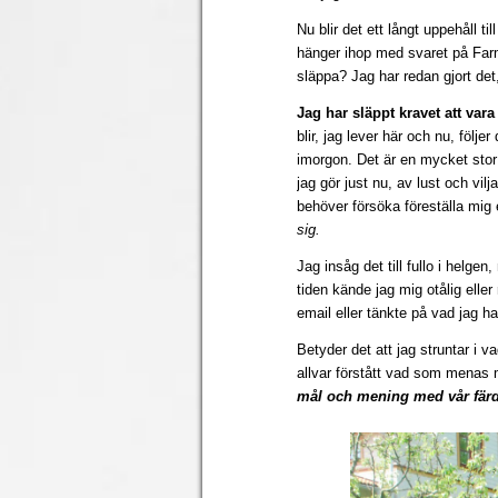
Nu blir det ett långt uppehåll ti
hänger ihop med svaret på Farm
släppa? Jag har redan gjort det,
Jag har släppt kravet att vara 
blir, jag lever här och nu, följ
imorgon. Det är en mycket stor f
jag gör just nu, av lust och vil
behöver försöka föreställa mig 
sig.
Jag insåg det till fullo i helgen,
tiden kände jag mig otålig eller
email eller tänkte på vad jag had
Betyder det att jag struntar i 
allvar förstått vad som menas 
mål och mening med vår färd