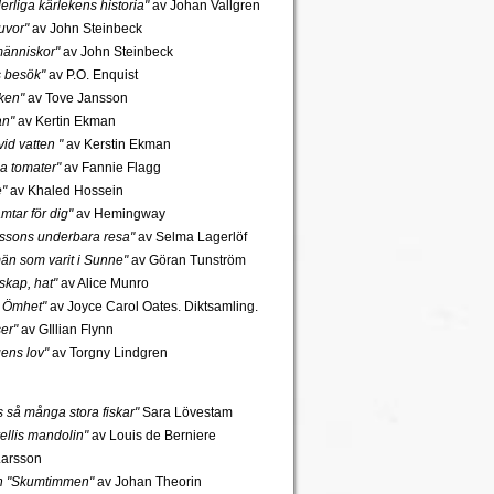
rliga kärlekens historia"
av Johan Vallgren
uvor"
av John Steinbeck
änniskor"
av John Steinbeck
s besök"
av P.O. Enquist
ken"
av Tove Jansson
an"
av Kertin Ekman
id vatten "
av Kerstin Ekman
a tomater"
av Fannie Flagg
e"
av Khaled Hossein
mtar för dig"
av Hemingway
rssons underbara resa"
av Selma Lagerlöf
n som varit i Sunne"
av Göran Tunström
skap, hat"
av Alice Munro
 Ömhet"
av Joyce Carol Oates. Diktsamling.
er"
av GIllian Flynn
gens lov"
av Torgny Lindgren
ns så många stora fiskar"
Sara Lövestam
ellis mandolin"
av Louis de Berniere
Larsson
ch "Skumtimmen"
av Johan Theorin