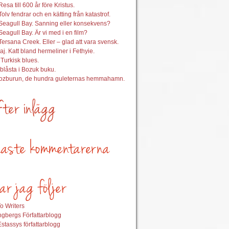
esa till 600 år före Kristus.
Tolv fendrar och en kätting från katastrof.
Seagull Bay. Sanning eller konsekvens?
Seagull Bay. Är vi med i en film?
Tersana Creek. Eller – glad att vara svensk.
aj. Katt bland hermeliner i Fethyie.
 Turkisk blues.
nblåsta i Bozuk buku.
Bozburun, de hundra guleternas hemmahamn.
o Writers
gbergs Författarblogg
stassys författarblogg