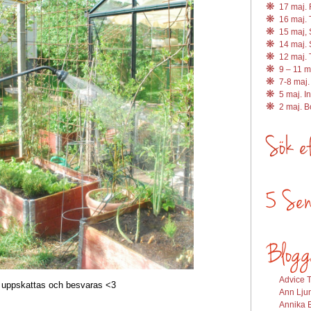
17 maj. R
16 maj. 
15 maj, 
14 maj. 
12 maj. 
9 – 11 m
7-8 maj.
5 maj. I
2 maj. 
Advice T
uppskattas och besvaras <3
Ann Ljun
Annika E