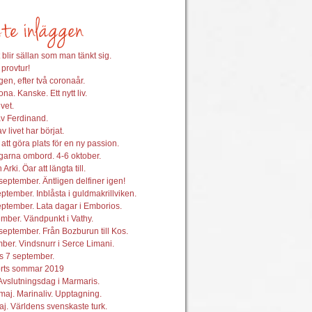
 blir sällan som man tänkt sig.
 provtur!
en, efter två coronaår.
na. Kanske. Ett nytt liv.
vet.
av Ferdinand.
 livet har börjat.
att göra plats för en ny passion.
garna ombord. 4-6 oktober.
 Arki. Öar att längta till.
september. Äntligen delfiner igen!
ptember. Inblåsta i guldmakrillviken.
ptember. Lata dagar i Emborios.
mber. Vändpunkt i Vathy.
september. Från Bozburun till Kos.
ber. Vindsnurr i Serce Limani.
s 7 september.
orts sommar 2019
Avslutningsdag i Marmaris.
maj. Marinaliv. Upptagning.
j. Världens svenskaste turk.