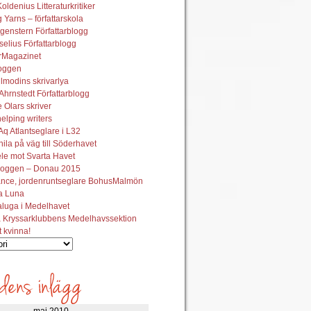
oldenius Litteraturkritiker
 Yarns – författarskola
genstern Författarblogg
elius Författarblogg
urMagazinet
oggen
lmodins skrivarlya
hrnstedt Författarblogg
Olars skriver
helping writers
q Atlantseglare i L32
ila på väg till Söderhavet
le mot Svarta Havet
oggen – Donau 2015
ance, jordenruntseglare BohusMalmön
la Luna
aluga i Medelhavet
 Kryssarklubbens Medelhavssektion
t kvinna!