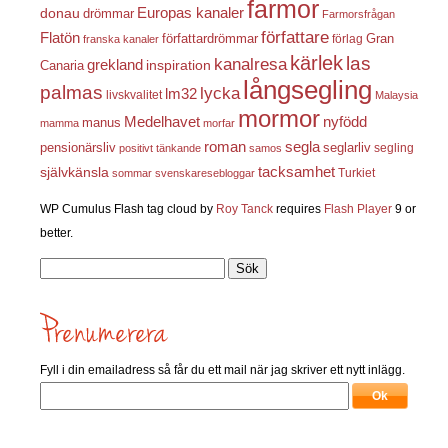
farmor
Europas kanaler
donau
drömmar
Farmorsfrågan
författare
Flatön
författardrömmar
förlag
Gran
franska kanaler
kärlek
las
kanalresa
grekland
inspiration
Canaria
långsegling
palmas
lycka
lm32
livskvalitet
Malaysia
mormor
nyfödd
Medelhavet
manus
mamma
morfar
roman
segla
pensionärsliv
seglarliv
segling
positivt tänkande
samos
självkänsla
tacksamhet
Turkiet
sommar
svenskaresebloggar
WP Cumulus Flash tag cloud by
Roy Tanck
requires
Flash Player
9 or
better.
Sök
efter:
Fyll i din emailadress så får du ett mail när jag skriver ett nytt inlägg.