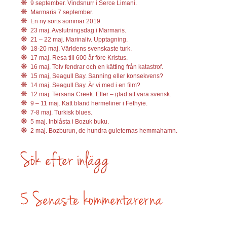
9 september. Vindsnurr i Serce Limani.
Marmaris 7 september.
En ny sorts sommar 2019
23 maj. Avslutningsdag i Marmaris.
21 – 22 maj. Marinaliv. Upptagning.
18-20 maj. Världens svenskaste turk.
17 maj. Resa till 600 år före Kristus.
16 maj. Tolv fendrar och en kätting från katastrof.
15 maj, Seagull Bay. Sanning eller konsekvens?
14 maj. Seagull Bay. Är vi med i en film?
12 maj. Tersana Creek. Eller – glad att vara svensk.
9 – 11 maj. Katt bland hermeliner i Fethyie.
7-8 maj. Turkisk blues.
5 maj. Inblåsta i Bozuk buku.
2 maj. Bozburun, de hundra guleternas hemmahamn.