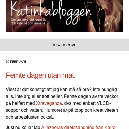
Visa menyn
10 FEBRUARI
Femte dagen utan mat.
Visst är det konstigt att jag kan må så bra? Inte hungrig
alls, inte arg eller trött heller. Femte dagen av tre veckor
på helfart med
Xtravaganza
, dvs med enbart VLCD-
soppor och vatten. Humöret är på topp och kreativiteten
och arbetslusten också.
Just nu kollar jag
Aljazeeras direktsändning från Kairo
,