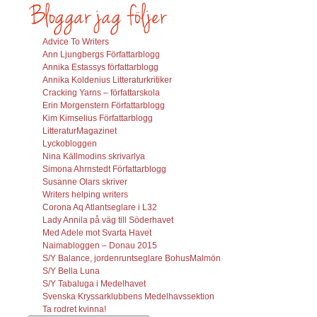
Advice To Writers
Ann Ljungbergs Författarblogg
Annika Estassys författarblogg
Annika Koldenius Litteraturkritiker
Cracking Yarns – författarskola
Erin Morgenstern Författarblogg
Kim Kimselius Författarblogg
LitteraturMagazinet
Lyckobloggen
Nina Källmodins skrivarlya
Simona Ahrnstedt Författarblogg
Susanne Olars skriver
Writers helping writers
Corona Aq Atlantseglare i L32
Lady Annila på väg till Söderhavet
Med Adele mot Svarta Havet
Naimabloggen – Donau 2015
S/Y Balance, jordenruntseglare BohusMalmön
S/Y Bella Luna
S/Y Tabaluga i Medelhavet
Svenska Kryssarklubbens Medelhavssektion
Ta rodret kvinna!