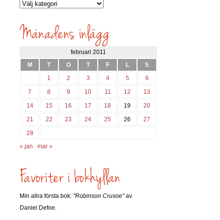
Vilka
inlägg
söks?
februari 2011
M
T
O
T
F
L
S
1
2
3
4
5
6
7
8
9
10
11
12
13
14
15
16
17
18
19
20
21
22
23
24
25
26
27
28
« jan
mar »
Min allra första bok:
"Robinson Crusoe"
av
Daniel Defoe.