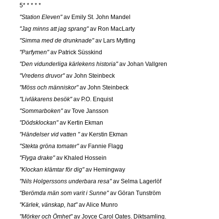
5* * * * *
"Station Eleven"
av Emily St. John Mandel
"Jag minns att jag sprang"
av Ron MacLarty
"Simma med de drunknade"
av Lars Mytting
"Parfymen"
av Patrick Süsskind
"Den vidunderliga kärlekens historia"
av Johan Vallgren
"Vredens druvor"
av John Steinbeck
"Möss och människor"
av John Steinbeck
"Livläkarens besök"
av P.O. Enquist
"Sommarboken"
av Tove Jansson
"Dödsklockan"
av Kertin Ekman
"Händelser vid vatten "
av Kerstin Ekman
"Stekta gröna tomater"
av Fannie Flagg
"Flyga drake"
av Khaled Hossein
"Klockan klämtar för dig"
av Hemingway
"Nils Holgerssons underbara resa"
av Selma Lagerlöf
"Berömda män som varit i Sunne"
av Göran Tunström
"Kärlek, vänskap, hat"
av Alice Munro
"Mörker och Ömhet"
av Joyce Carol Oates. Diktsamling.