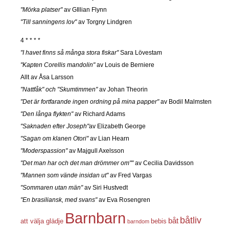
"Mörka platser"
av GIllian Flynn
"Till sanningens lov"
av Torgny Lindgren
4 * * * *
"I havet finns så många stora fiskar"
Sara Lövestam
"Kapten Corellis mandolin"
av Louis de Berniere
Allt av Åsa Larsson
"Nattfåk" och "Skumtimmen"
av Johan Theorin
"Det är fortfarande ingen ordning på mina papper"
av Bodil Malmsten
"Den långa flykten"
av Richard Adams
"Saknaden efter Joseph"
av Elizabeth George
"Sagan om klanen Otori"
av Lian Hearn
"Moderspassion"
av Majgull Axelsson
"Det man har och det man drömmer om""
av Cecilia Davidsson
"Mannen som vände insidan ut"
av Fred Vargas
"Sommaren utan män"
av Siri Hustvedt
"En brasiliansk, med svans"
av Eva Rosengren
Barnbarn
båtliv
båt
att välja glädje
bebis
barndom