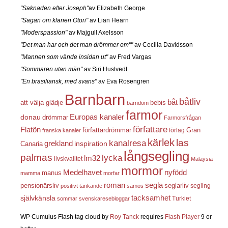
"Saknaden efter Joseph"
av Elizabeth George
"Sagan om klanen Otori"
av Lian Hearn
"Moderspassion"
av Majgull Axelsson
"Det man har och det man drömmer om""
av Cecilia Davidsson
"Mannen som vände insidan ut"
av Fred Vargas
"Sommaren utan män"
av Siri Hustvedt
"En brasiliansk, med svans"
av Eva Rosengren
Barnbarn
båtliv
båt
att välja glädje
bebis
barndom
farmor
Europas kanaler
donau
drömmar
Farmorsfrågan
författare
Flatön
författardrömmar
förlag
Gran
franska kanaler
kärlek
las
kanalresa
grekland
inspiration
Canaria
långsegling
palmas
lycka
lm32
livskvalitet
Malaysia
mormor
nyfödd
Medelhavet
manus
mamma
morfar
roman
segla
pensionärsliv
seglarliv
segling
positivt tänkande
samos
självkänsla
tacksamhet
Turkiet
sommar
svenskaresebloggar
WP Cumulus Flash tag cloud by
Roy Tanck
requires
Flash Player
9 or