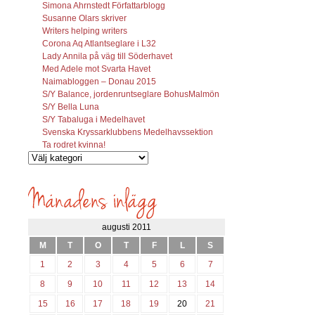
Simona Ahrnstedt Författarblogg
Susanne Olars skriver
Writers helping writers
Corona Aq Atlantseglare i L32
Lady Annila på väg till Söderhavet
Med Adele mot Svarta Havet
Naimabloggen – Donau 2015
S/Y Balance, jordenruntseglare BohusMalmön
S/Y Bella Luna
S/Y Tabaluga i Medelhavet
Svenska Kryssarklubbens Medelhavssektion
Ta rodret kvinna!
Vilka
inlägg
söks?
augusti 2011
M
T
O
T
F
L
S
1
2
3
4
5
6
7
8
9
10
11
12
13
14
15
16
17
18
19
20
21