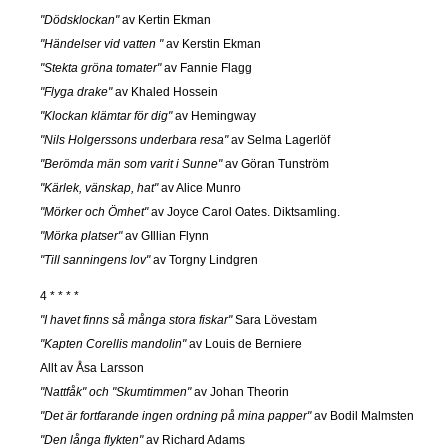
"Dödsklockan"
av Kertin Ekman
"Händelser vid vatten "
av Kerstin Ekman
"Stekta gröna tomater"
av Fannie Flagg
"Flyga drake"
av Khaled Hossein
"Klockan klämtar för dig"
av Hemingway
"Nils Holgerssons underbara resa"
av Selma Lagerlöf
"Berömda män som varit i Sunne"
av Göran Tunström
"Kärlek, vänskap, hat"
av Alice Munro
"Mörker och Ömhet"
av Joyce Carol Oates. Diktsamling.
"Mörka platser"
av GIllian Flynn
"Till sanningens lov"
av Torgny Lindgren
4 * * * *
"I havet finns så många stora fiskar"
Sara Lövestam
"Kapten Corellis mandolin"
av Louis de Berniere
Allt av Åsa Larsson
"Nattfåk" och "Skumtimmen"
av Johan Theorin
"Det är fortfarande ingen ordning på mina papper"
av Bodil Malmsten
"Den långa flykten"
av Richard Adams