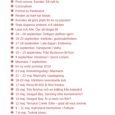
Post corona. Kanske. Ett nytt liv.
Coronalivet.
Förlöst av Ferdinand.
Resten av livet har börjat.
Konsten att göra plats för en ny passion.
Sista dagarna ombord. 4-6 oktober.
Lipsi och Arki. Öar att längta till.
24 – 28 september. Äntligen delfiner igen!
19-23 september. Inblåsta i guldmakrillviken.
17-18 september. Lata dagar i Emborios.
16 september. Vändpunkt i Vathy.
10 – 15 september. Från Bozburun till Kos.
9 september. Vindsnurr i Serce Limani.
Marmaris 7 september.
En ny sorts sommar 2019
23 maj. Avslutningsdag i Marmaris.
21 – 22 maj. Marinaliv. Upptagning.
18-20 maj. Världens svenskaste turk.
17 maj. Resa till 600 år före Kristus.
16 maj. Tolv fendrar och en kätting från katastrof.
15 maj, Seagull Bay. Sanning eller konsekvens?
14 maj. Seagull Bay. Är vi med i en film?
12 maj. Tersana Creek. Eller – glad att vara svensk.
9 – 11 maj. Katt bland hermeliner i Fethyie.
7-8 maj. Turkisk blues.