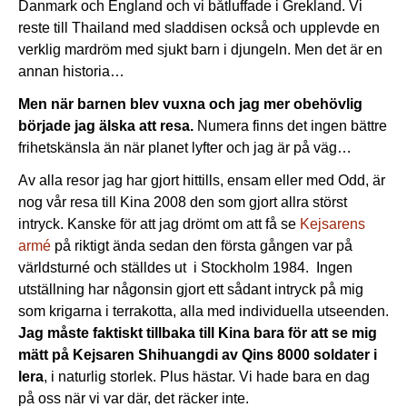
Danmark och England och vi båtluffade i Grekland. Vi
reste till Thailand med sladdisen också och upplevde en
verklig mardröm med sjukt barn i djungeln. Men det är en
annan historia…
Men när barnen blev vuxna och jag mer obehövlig
började jag älska att resa.
Numera finns det ingen bättre
frihetskänsla än när planet lyfter och jag är på väg…
Av alla resor jag har gjort hittills, ensam eller med Odd, är
nog vår resa till Kina 2008 den som gjort allra störst
intryck. Kanske för att jag drömt om att få se
Kejsarens
armé
på riktigt ända sedan den första gången var på
världsturné och ställdes ut i Stockholm 1984. Ingen
utställning har någonsin gjort ett sådant intryck på mig
som krigarna i terrakotta, alla med individuella utseenden.
Jag måste faktiskt tillbaka till Kina bara för att se mig
mätt på Kejsaren Shihuangdi av Qins 8000 soldater i
lera
, i naturlig storlek. Plus hästar. Vi hade bara en dag
på oss när vi var där, det räcker inte.