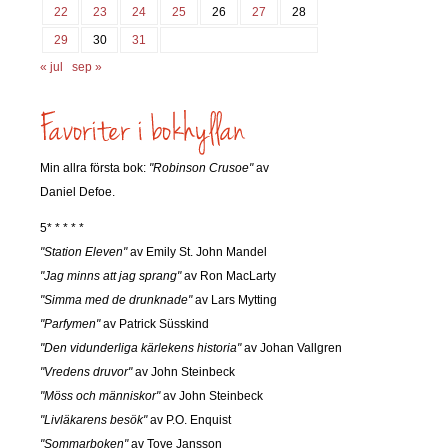
22
23
24
25
26
27
28
29
30
31
« jul
sep »
Min allra första bok:
"Robinson Crusoe"
av
Daniel Defoe.
5* * * * *
"Station Eleven"
av Emily St. John Mandel
"Jag minns att jag sprang"
av Ron MacLarty
"Simma med de drunknade"
av Lars Mytting
"Parfymen"
av Patrick Süsskind
"Den vidunderliga kärlekens historia"
av Johan Vallgren
"Vredens druvor"
av John Steinbeck
"Möss och människor"
av John Steinbeck
"Livläkarens besök"
av P.O. Enquist
"Sommarboken"
av Tove Jansson