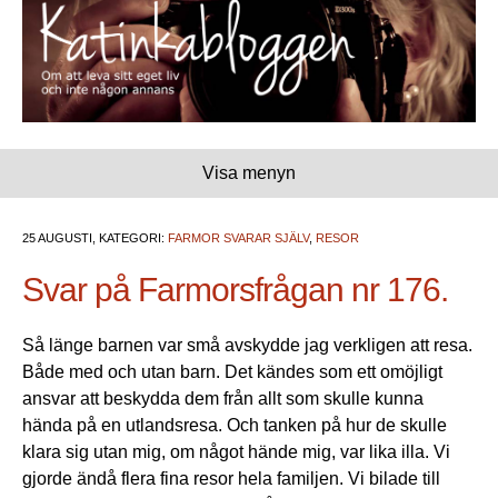
Visa menyn
25 AUGUSTI, KATEGORI:
FARMOR SVARAR SJÄLV
,
RESOR
Svar på Farmorsfrågan nr 176.
Så länge barnen var små avskydde jag verkligen att resa.
Både med och utan barn. Det kändes som ett omöjligt
ansvar att beskydda dem från allt som skulle kunna
hända på en utlandsresa. Och tanken på hur de skulle
klara sig utan mig, om något hände mig, var lika illa. Vi
gjorde ändå flera fina resor hela familjen. Vi bilade till