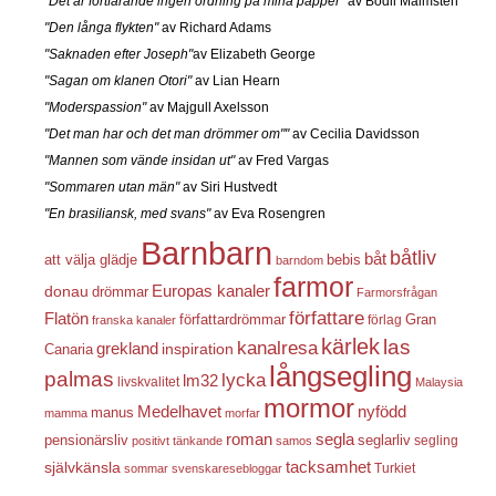
"Det är fortfarande ingen ordning på mina papper"
av Bodil Malmsten
"Den långa flykten"
av Richard Adams
"Saknaden efter Joseph"
av Elizabeth George
"Sagan om klanen Otori"
av Lian Hearn
"Moderspassion"
av Majgull Axelsson
"Det man har och det man drömmer om""
av Cecilia Davidsson
"Mannen som vände insidan ut"
av Fred Vargas
"Sommaren utan män"
av Siri Hustvedt
"En brasiliansk, med svans"
av Eva Rosengren
Barnbarn
båtliv
båt
att välja glädje
bebis
barndom
farmor
Europas kanaler
donau
drömmar
Farmorsfrågan
författare
Flatön
författardrömmar
förlag
Gran
franska kanaler
kärlek
las
kanalresa
grekland
inspiration
Canaria
långsegling
palmas
lycka
lm32
livskvalitet
Malaysia
mormor
nyfödd
Medelhavet
manus
mamma
morfar
roman
segla
pensionärsliv
seglarliv
segling
positivt tänkande
samos
självkänsla
tacksamhet
Turkiet
sommar
svenskaresebloggar