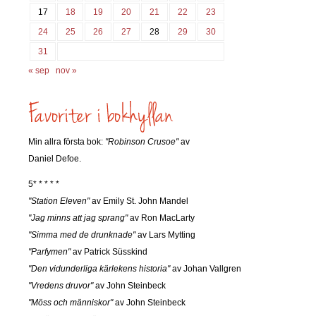
17
18
19
20
21
22
23
24
25
26
27
28
29
30
31
« sep
nov »
Min allra första bok:
"Robinson Crusoe"
av
Daniel Defoe.
5* * * * *
"Station Eleven"
av Emily St. John Mandel
"Jag minns att jag sprang"
av Ron MacLarty
"Simma med de drunknade"
av Lars Mytting
"Parfymen"
av Patrick Süsskind
"Den vidunderliga kärlekens historia"
av Johan Vallgren
"Vredens druvor"
av John Steinbeck
"Möss och människor"
av John Steinbeck