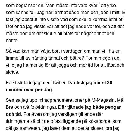
som begränsar en. Man måste inte vara kvar i ett yrke
som känns fel. Jag har lämnat både man och jobb i mitt liv
fast jag absolut inte visste vad som skulle komma istället.
Det enda jag visste var att det jag hade var fel, och att det
måste bort om det skulle bli plats för något annat och
bättre.
Så vad kan man välja bort i vardagen om man vill ha en
timme till av nånting annat och bättre? För min egen del
ville jag ha mer tid för att jogga och mer tid för att läsa och
skriva.
Först slutade jag med Twitter.
Där fick jag minst 30
minuter över per dag.
Sen sa jag upp mina prenumerationer på M-Magasin, Må
Bra och två fototidningar.
Där tjänade jag både pengar
och tid.
För även om jag verkligen gillar de där
tidningarna så blir de oftast liggande på köksbordet som
dåliga samveten, jag läser dem att det är slöseri om jag