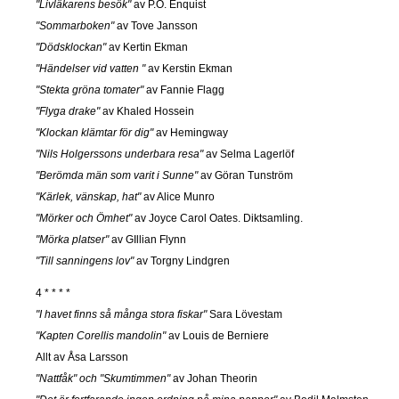
"Livläkarens besök"
av P.O. Enquist
"Sommarboken"
av Tove Jansson
"Dödsklockan"
av Kertin Ekman
"Händelser vid vatten "
av Kerstin Ekman
"Stekta gröna tomater"
av Fannie Flagg
"Flyga drake"
av Khaled Hossein
"Klockan klämtar för dig"
av Hemingway
"Nils Holgerssons underbara resa"
av Selma Lagerlöf
"Berömda män som varit i Sunne"
av Göran Tunström
"Kärlek, vänskap, hat"
av Alice Munro
"Mörker och Ömhet"
av Joyce Carol Oates. Diktsamling.
"Mörka platser"
av GIllian Flynn
"Till sanningens lov"
av Torgny Lindgren
4 * * * *
"I havet finns så många stora fiskar"
Sara Lövestam
"Kapten Corellis mandolin"
av Louis de Berniere
Allt av Åsa Larsson
"Nattfåk" och "Skumtimmen"
av Johan Theorin