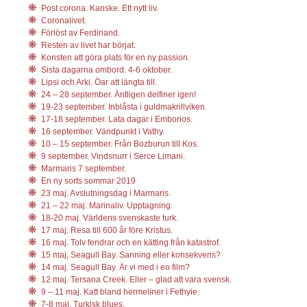
Post corona. Kanske. Ett nytt liv.
Coronalivet.
Förlöst av Ferdinand.
Resten av livet har börjat.
Konsten att göra plats för en ny passion.
Sista dagarna ombord. 4-6 oktober.
Lipsi och Arki. Öar att längta till.
24 – 28 september. Äntligen delfiner igen!
19-23 september. Inblåsta i guldmakrillviken.
17-18 september. Lata dagar i Emborios.
16 september. Vändpunkt i Vathy.
10 – 15 september. Från Bozburun till Kos.
9 september. Vindsnurr i Serce Limani.
Marmaris 7 september.
En ny sorts sommar 2019
23 maj. Avslutningsdag i Marmaris.
21 – 22 maj. Marinaliv. Upptagning.
18-20 maj. Världens svenskaste turk.
17 maj. Resa till 600 år före Kristus.
16 maj. Tolv fendrar och en kätting från katastrof.
15 maj, Seagull Bay. Sanning eller konsekvens?
14 maj. Seagull Bay. Är vi med i en film?
12 maj. Tersana Creek. Eller – glad att vara svensk.
9 – 11 maj. Katt bland hermeliner i Fethyie.
7-8 maj. Turkisk blues.