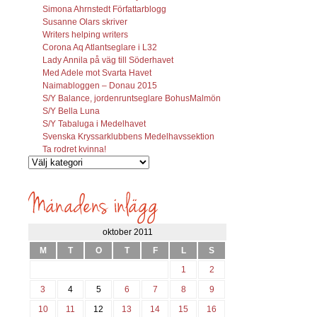
Simona Ahrnstedt Författarblogg
Susanne Olars skriver
Writers helping writers
Corona Aq Atlantseglare i L32
Lady Annila på väg till Söderhavet
Med Adele mot Svarta Havet
Naimabloggen – Donau 2015
S/Y Balance, jordenruntseglare BohusMalmön
S/Y Bella Luna
S/Y Tabaluga i Medelhavet
Svenska Kryssarklubbens Medelhavssektion
Ta rodret kvinna!
Vilka
inlägg
söks?
oktober 2011
M
T
O
T
F
L
S
1
2
3
4
5
6
7
8
9
10
11
12
13
14
15
16