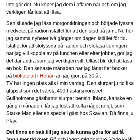
inte gör det. Nu köper jag dem i affären när och om jag
verkligen får lust att läsa.
Sen slutade jag läsa morgontidningen och började lyssna
medvetet på radion istället för att den stod på jämt. Nu hör
jag samma nyheter två gånger om dagen istället för tio.
Istället för att slölyssna på radion och slöläsa tidningen
när jag vill koppla av på lunchen eller efter jobbet, gör jag
det där andra som jag verkligen vill. Oftast blir det att läsa
en bok. Den senaste månaden har jag lånat fler böcker
på
biblioteket i Henån
än jag gjort på 30 år.
TV har ingen plats alls i min vardag. Den slurpar ju tid lika
glupskt som det värsta 400-hästarsmonstret i
Gullholmens gästhamn slurpar bensin. Ibland, kanske en
gång i månaden, får jag lust att kolla något roligt, som
Starke Man eller en speciell gäst hos Skavlan. Då finns ju
Play.
Det finns en sak till jag skulle kunna göra för att få
ännu mer tid över.
Gå och lägga mig tidigare. Varje kväll