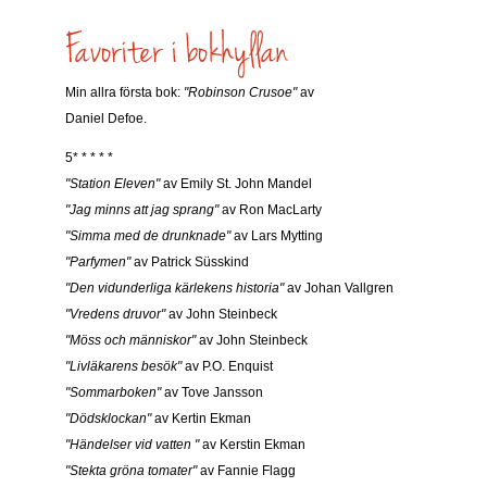
Min allra första bok:
"Robinson Crusoe"
av
Daniel Defoe.
5* * * * *
"Station Eleven"
av Emily St. John Mandel
"Jag minns att jag sprang"
av Ron MacLarty
"Simma med de drunknade"
av Lars Mytting
"Parfymen"
av Patrick Süsskind
"Den vidunderliga kärlekens historia"
av Johan Vallgren
"Vredens druvor"
av John Steinbeck
"Möss och människor"
av John Steinbeck
"Livläkarens besök"
av P.O. Enquist
"Sommarboken"
av Tove Jansson
"Dödsklockan"
av Kertin Ekman
"Händelser vid vatten "
av Kerstin Ekman
"Stekta gröna tomater"
av Fannie Flagg