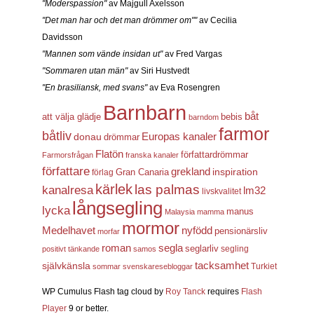
"Moderspassion"
av Majgull Axelsson
"Det man har och det man drömmer om""
av Cecilia
Davidsson
"Mannen som vände insidan ut"
av Fred Vargas
"Sommaren utan män"
av Siri Hustvedt
"En brasiliansk, med svans"
av Eva Rosengren
Barnbarn
båt
att välja glädje
bebis
barndom
farmor
båtliv
Europas kanaler
donau
drömmar
Flatön
författardrömmar
Farmorsfrågan
franska kanaler
författare
grekland
inspiration
förlag
Gran Canaria
kärlek
las palmas
kanalresa
lm32
livskvalitet
långsegling
lycka
manus
Malaysia
mamma
mormor
nyfödd
Medelhavet
pensionärsliv
morfar
roman
segla
seglarliv
segling
positivt tänkande
samos
självkänsla
tacksamhet
Turkiet
sommar
svenskaresebloggar
WP Cumulus Flash tag cloud by
Roy Tanck
requires
Flash
Player
9 or better.