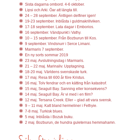
Sista dagarna ombord. 4-6 oktober.
Lipsi och Arki. Öar att längta till.
24 – 28 september. Äntligen delfiner igen!
19-23 september. Inblåsta i guldmakrillviken.
17-18 september. Lata dagar i Emborios.
16 september. Vändpunkt i Vathy.
10 – 15 september. Från Bozburun till Kos.
9 september. Vindsnurr i Serce Limani.
Marmaris 7 september.
En ny sorts sommar 2019
23 maj. Avslutningsdag i Marmaris.
21 – 22 maj. Marinaliv. Upptagning.
18-20 maj. Världens svenskaste turk.
17 maj. Resa till 600 år före Kristus.
16 maj. Tolv fendrar och en kätting från katastrof.
15 maj, Seagull Bay. Sanning eller konsekvens?
14 maj. Seagull Bay. Är vi med i en film?
12 maj. Tersana Creek. Eller – glad att vara svensk.
9 – 11 maj. Katt bland hermeliner i Fethyie.
7-8 maj. Turkisk blues.
5 maj. Inblåsta i Bozuk buku.
2 maj. Bozburun, de hundra guleternas hemmahamn.