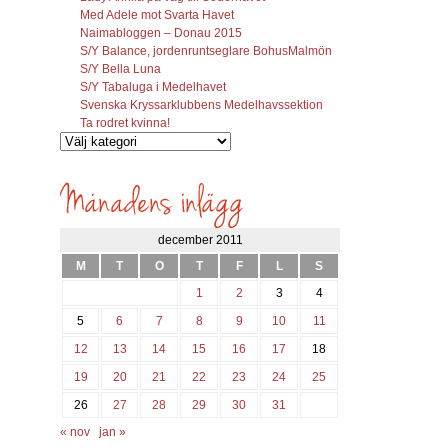
Med Adele mot Svarta Havet
Naimabloggen – Donau 2015
S/Y Balance, jordenruntseglare BohusMalmön
S/Y Bella Luna
S/Y Tabaluga i Medelhavet
Svenska Kryssarklubbens Medelhavssektion
Ta rodret kvinna!
Vilka
inlägg
söks?
december 2011
M
T
O
T
F
L
S
1
2
3
4
5
6
7
8
9
10
11
12
13
14
15
16
17
18
19
20
21
22
23
24
25
26
27
28
29
30
31
« nov
jan »