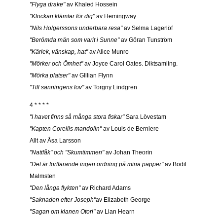
"Flyga drake"
av Khaled Hossein
"Klockan klämtar för dig"
av Hemingway
"Nils Holgerssons underbara resa"
av Selma Lagerlöf
"Berömda män som varit i Sunne"
av Göran Tunström
"Kärlek, vänskap, hat"
av Alice Munro
"Mörker och Ömhet"
av Joyce Carol Oates. Diktsamling.
"Mörka platser"
av GIllian Flynn
"Till sanningens lov"
av Torgny Lindgren
4 * * * *
"I havet finns så många stora fiskar"
Sara Lövestam
"Kapten Corellis mandolin"
av Louis de Berniere
Allt av Åsa Larsson
"Nattfåk" och "Skumtimmen"
av Johan Theorin
"Det är fortfarande ingen ordning på mina papper"
av Bodil
Malmsten
"Den långa flykten"
av Richard Adams
"Saknaden efter Joseph"
av Elizabeth George
"Sagan om klanen Otori"
av Lian Hearn