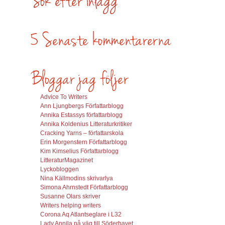
Advice To Writers
Ann Ljungbergs Författarblogg
Annika Estassys författarblogg
Annika Koldenius Litteraturkritiker
Cracking Yarns – författarskola
Erin Morgenstern Författarblogg
Kim Kimselius Författarblogg
LitteraturMagazinet
Lyckobloggen
Nina Källmodins skrivarlya
Simona Ahrnstedt Författarblogg
Susanne Olars skriver
Writers helping writers
Corona Aq Atlantseglare i L32
Lady Annila på väg till Söderhavet