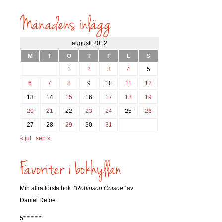
inlägg
söks?
augusti 2012
M
T
O
T
F
L
S
1
2
3
4
5
6
7
8
9
10
11
12
13
14
15
16
17
18
19
20
21
22
23
24
25
26
27
28
29
30
31
« jul
sep »
Min allra första bok:
"Robinson Crusoe"
av
Daniel Defoe.
5* * * * *