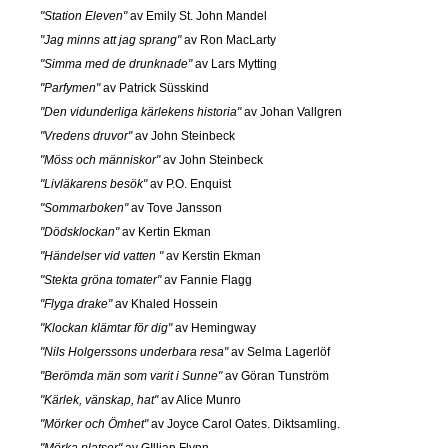
"Station Eleven"
av Emily St. John Mandel
"Jag minns att jag sprang"
av Ron MacLarty
"Simma med de drunknade"
av Lars Mytting
"Parfymen"
av Patrick Süsskind
"Den vidunderliga kärlekens historia"
av Johan Vallgren
"Vredens druvor"
av John Steinbeck
"Möss och människor"
av John Steinbeck
"Livläkarens besök"
av P.O. Enquist
"Sommarboken"
av Tove Jansson
"Dödsklockan"
av Kertin Ekman
"Händelser vid vatten "
av Kerstin Ekman
"Stekta gröna tomater"
av Fannie Flagg
"Flyga drake"
av Khaled Hossein
"Klockan klämtar för dig"
av Hemingway
"Nils Holgerssons underbara resa"
av Selma Lagerlöf
"Berömda män som varit i Sunne"
av Göran Tunström
"Kärlek, vänskap, hat"
av Alice Munro
"Mörker och Ömhet"
av Joyce Carol Oates. Diktsamling.
"Mörka platser"
av GIllian Flynn