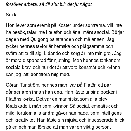
försöker arbeta, så till slut blir det ju något.
Suck.
Hon lever som eremit på Koster under somrarna, vill inte
ha besök, talar inte i telefon och är allmänt asocial. Börjar
dagen med Quigong på stranden och målar sen. Jag
tycker hennes tavlor är hemska och plågsamma och
svåra att ta till sig. Lidande och sorg är inte min grej. Jag
är mera disponerad för njutning. Men hennes tankar om
sociala krav, och hur det är att vara konstnär och kvinna
kan jag lätt identifiera mig med.
Göran Tunström, hennes man, var på Flatön ett par
gånger åren innan han dog. Han läste ur sina böcker i
Flatöns kyrka. Det var en människa som alla blev
förälskade i, män som kvinnor. Så social, empatisk och
mild, förutom alla andra gåvor han hade, som intelligens
och kreativitet. Han fäste sin mjuka och intresserade blick
på en och man förstod att man var en viktig person.