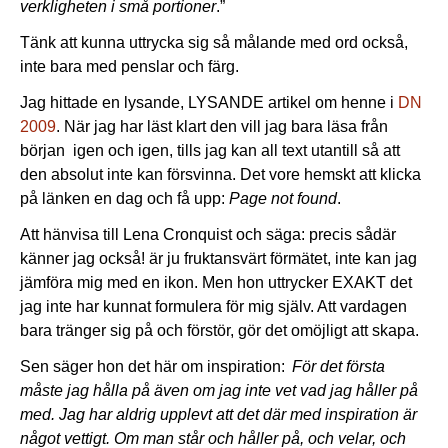
verkligheten i små portioner
.”
Tänk att kunna uttrycka sig så målande med ord också,
inte bara med penslar och färg.
Jag hittade en lysande, LYSANDE artikel om henne i
DN
2009
. När jag har läst klart den vill jag bara läsa från
början igen och igen, tills jag kan all text utantill så att
den absolut inte kan försvinna. Det vore hemskt att klicka
på länken en dag och få upp:
Page not found
.
Att hänvisa till Lena Cronquist och säga: precis sådär
känner jag också! är ju fruktansvärt förmätet, inte kan jag
jämföra mig med en ikon. Men hon uttrycker EXAKT det
jag inte har kunnat formulera för mig själv. Att vardagen
bara tränger sig på och förstör, gör det omöjligt att skapa.
Sen säger hon det här om inspiration:
För det första
måste jag hålla på även om jag inte vet vad jag håller på
med. Jag har aldrig upplevt att det där med inspiration är
något vettigt. Om man står och håller på, och velar, och