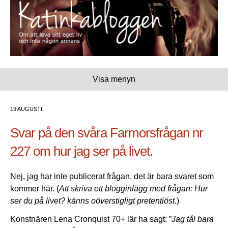
Visa menyn
19 AUGUSTI
Svar på den svåra Farmorsfrågan nr
227 om hur jag ser på livet.
Nej, jag har inte publicerat frågan, det är bara svaret som
kommer här. (
Att skriva ett blogginlägg med frågan: Hur
ser du på livet? känns oöverstigligt pretentiöst
.)
Konstnären Lena Cronquist 70+ lär ha sagt: ”
Jag tål bara