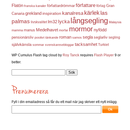
författare
Flatön
författardrömmar
förlag
Gran
franska kanaler
kärlek
las
kanalresa
grekland
inspiration
Canaria
långsegling
palmas
lycka
lm32
livskvalitet
Malaysia
mormor
nyfödd
Medelhavet
manus
mamma
morfar
roman
segla
pensionärsliv
seglarliv
segling
positivt tänkande
samos
självkänsla
tacksamhet
Turkiet
sommar
svenskaresebloggar
WP Cumulus Flash tag cloud by
Roy Tanck
requires
Flash Player
9 or
better.
Sök
efter:
Fyll i din emailadress så får du ett mail när jag skriver ett nytt inlägg.