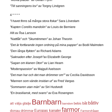
"Till sanningens lov"
av Torgny Lindgren
4 * * * *
"I havet finns så många stora fiskar"
Sara Lövestam
"Kapten Corellis mandolin"
av Louis de Berniere
Allt av Åsa Larsson
"Nattfåk" och "Skumtimmen"
av Johan Theorin
"Det är fortfarande ingen ordning på mina papper"
av Bodil Malmsten
"Den långa flykten"
av Richard Adams
"Saknaden efter Joseph"
av Elizabeth George
"Sagan om klanen Otori"
av Lian Hearn
"Moderspassion"
av Majgull Axelsson
"Det man har och det man drömmer om""
av Cecilia Davidsson
"Mannen som vände insidan ut"
av Fred Vargas
"Sommaren utan män"
av Siri Hustvedt
"En brasiliansk, med svans"
av Eva Rosengren
Barnbarn
båtliv
båt
att välja glädje
bebis
barndom
farmor
Europas kanaler
donau
drömmar
Farmorsfrågan