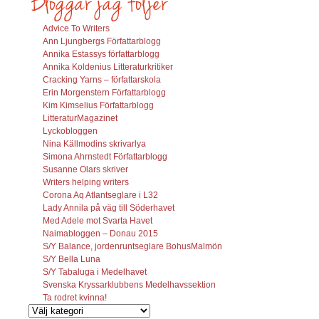
Advice To Writers
Ann Ljungbergs Författarblogg
Annika Estassys författarblogg
Annika Koldenius Litteraturkritiker
Cracking Yarns – författarskola
Erin Morgenstern Författarblogg
Kim Kimselius Författarblogg
LitteraturMagazinet
Lyckobloggen
Nina Källmodins skrivarlya
Simona Ahrnstedt Författarblogg
Susanne Olars skriver
Writers helping writers
Corona Aq Atlantseglare i L32
Lady Annila på väg till Söderhavet
Med Adele mot Svarta Havet
Naimabloggen – Donau 2015
S/Y Balance, jordenruntseglare BohusMalmön
S/Y Bella Luna
S/Y Tabaluga i Medelhavet
Svenska Kryssarklubbens Medelhavssektion
Ta rodret kvinna!
Vilka