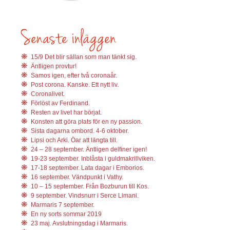
15/9 Det blir sällan som man tänkt sig.
Äntligen provtur!
Samos igen, efter två coronaår.
Post corona. Kanske. Ett nytt liv.
Coronalivet.
Förlöst av Ferdinand.
Resten av livet har börjat.
Konsten att göra plats för en ny passion.
Sista dagarna ombord. 4-6 oktober.
Lipsi och Arki. Öar att längta till.
24 – 28 september. Äntligen delfiner igen!
19-23 september. Inblåsta i guldmakrillviken.
17-18 september. Lata dagar i Emborios.
16 september. Vändpunkt i Vathy.
10 – 15 september. Från Bozburun till Kos.
9 september. Vindsnurr i Serce Limani.
Marmaris 7 september.
En ny sorts sommar 2019
23 maj. Avslutningsdag i Marmaris.