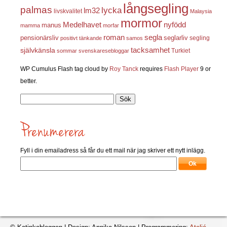
långsegling
palmas
lycka
lm32
livskvalitet
Malaysia
mormor
nyfödd
Medelhavet
manus
mamma
morfar
roman
segla
pensionärsliv
seglarliv
segling
positivt tänkande
samos
självkänsla
tacksamhet
Turkiet
sommar
svenskaresebloggar
WP Cumulus Flash tag cloud by
Roy Tanck
requires
Flash Player
9 or
better.
Sök
efter:
Fyll i din emailadress så får du ett mail när jag skriver ett nytt inlägg.