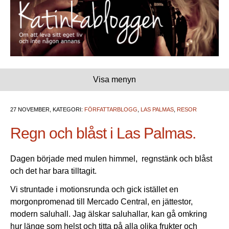
Visa menyn
27 NOVEMBER, KATEGORI:
FÖRFATTARBLOGG
,
LAS PALMAS
,
RESOR
Regn och blåst i Las Palmas.
Dagen började med mulen himmel, regnstänk och blåst
och det har bara tilltagit.
Vi struntade i motionsrunda och gick istället en
morgonpromenad till Mercado Central, en jättestor,
modern saluhall. Jag älskar saluhallar, kan gå omkring
hur länge som helst och titta på alla olika frukter och