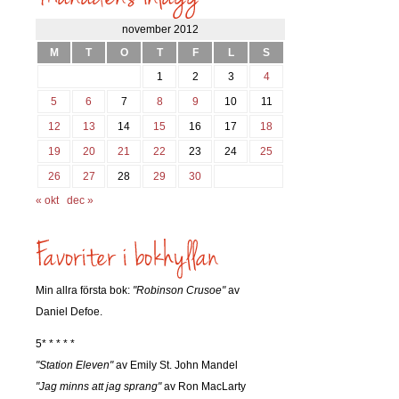
november 2012
M
T
O
T
F
L
S
1
2
3
4
5
6
7
8
9
10
11
12
13
14
15
16
17
18
19
20
21
22
23
24
25
26
27
28
29
30
« okt
dec »
Min allra första bok:
"Robinson Crusoe"
av
Daniel Defoe.
5* * * * *
"Station Eleven"
av Emily St. John Mandel
"Jag minns att jag sprang"
av Ron MacLarty