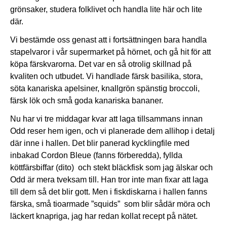
grönsaker, studera folklivet och handla lite här och lite
där.
Vi bestämde oss genast att i fortsättningen bara handla
stapelvaror i vår supermarket på hörnet, och gå hit för att
köpa färskvarorna. Det var en så otrolig skillnad på
kvaliten och utbudet. Vi handlade färsk basilika, stora,
söta kanariska apelsiner, knallgrön spänstig broccoli,
färsk lök och små goda kanariska bananer.
Nu har vi tre middagar kvar att laga tillsammans innan
Odd reser hem igen, och vi planerade dem allihop i detalj
där inne i hallen. Det blir panerad kycklingfile med
inbakad Cordon Bleue (fanns förberedda), fyllda
köttfärsbiffar (dito) och stekt bläckfisk som jag älskar och
Odd är mera tveksam till. Han tror inte man fixar att laga
till dem så det blir gott. Men i fiskdiskarna i hallen fanns
färska, små tioarmade ”squids” som blir sådär möra och
läckert knapriga, jag har redan kollat recept på nätet.