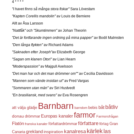
4 * * * *
"I havet finns så många stora fiskar"
Sara Lövestam
"Kapten Corellis mandolin"
av Louis de Berniere
Allt av Åsa Larsson
"Nattfåk" och "Skumtimmen"
av Johan Theorin
"Det är fortfarande ingen ordning på mina papper"
av Bodil Malmsten
"Den långa flykten"
av Richard Adams
"Saknaden efter Joseph"
av Elizabeth George
"Sagan om klanen Otori"
av Lian Hearn
"Moderspassion"
av Majgull Axelsson
"Det man har och det man drömmer om""
av Cecilia Davidsson
"Mannen som vände insidan ut"
av Fred Vargas
"Sommaren utan män"
av Siri Hustvedt
"En brasiliansk, med svans"
av Eva Rosengren
Barnbarn
båtliv
båt
att välja glädje
bebis
barndom
farmor
Europas kanaler
donau
drömmar
Farmorsfrågan
författare
Flatön
författardrömmar
förlag
Gran
franska kanaler
kärlek
las
kanalresa
grekland
inspiration
Canaria