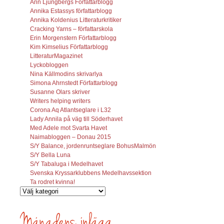
Ann Ljungbergs Författarblogg
Annika Estassys författarblogg
Annika Koldenius Litteraturkritiker
Cracking Yarns – författarskola
Erin Morgenstern Författarblogg
Kim Kimselius Författarblogg
LitteraturMagazinet
Lyckobloggen
Nina Källmodins skrivarlya
Simona Ahrnstedt Författarblogg
Susanne Olars skriver
Writers helping writers
Corona Aq Atlantseglare i L32
Lady Annila på väg till Söderhavet
Med Adele mot Svarta Havet
Naimabloggen – Donau 2015
S/Y Balance, jordenruntseglare BohusMalmön
S/Y Bella Luna
S/Y Tabaluga i Medelhavet
Svenska Kryssarklubbens Medelhavssektion
Ta rodret kvinna!
Vilka
inlägg
söks?