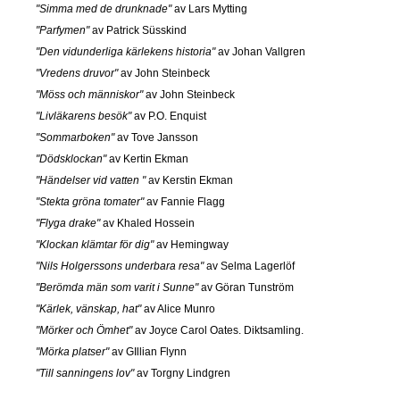
"Simma med de drunknade"
av Lars Mytting
"Parfymen"
av Patrick Süsskind
"Den vidunderliga kärlekens historia"
av Johan Vallgren
"Vredens druvor"
av John Steinbeck
"Möss och människor"
av John Steinbeck
"Livläkarens besök"
av P.O. Enquist
"Sommarboken"
av Tove Jansson
"Dödsklockan"
av Kertin Ekman
"Händelser vid vatten "
av Kerstin Ekman
"Stekta gröna tomater"
av Fannie Flagg
"Flyga drake"
av Khaled Hossein
"Klockan klämtar för dig"
av Hemingway
"Nils Holgerssons underbara resa"
av Selma Lagerlöf
"Berömda män som varit i Sunne"
av Göran Tunström
"Kärlek, vänskap, hat"
av Alice Munro
"Mörker och Ömhet"
av Joyce Carol Oates. Diktsamling.
"Mörka platser"
av GIllian Flynn
"Till sanningens lov"
av Torgny Lindgren