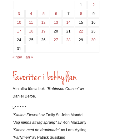
1
2
3
4
5
6
7
8
9
10
11
12
13
14
15
16
17
18
19
20
21
22
23
24
25
26
27
28
29
30
31
« nov
jan »
Min allra första bok:
"Robinson Crusoe"
av
Daniel Defoe.
5* * * * *
"Station Eleven"
av Emily St. John Mandel
"Jag minns att jag sprang"
av Ron MacLarty
"Simma med de drunknade"
av Lars Mytting
"Parfymen"
av Patrick Süsskind