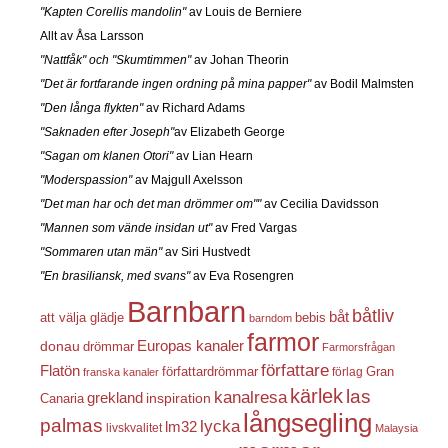
"Kapten Corellis mandolin"
av Louis de Berniere
Allt av Åsa Larsson
"Nattfåk" och "Skumtimmen"
av Johan Theorin
"Det är fortfarande ingen ordning på mina papper"
av Bodil Malmsten
"Den långa flykten"
av Richard Adams
"Saknaden efter Joseph"
av Elizabeth George
"Sagan om klanen Otori"
av Lian Hearn
"Moderspassion"
av Majgull Axelsson
"Det man har och det man drömmer om""
av Cecilia Davidsson
"Mannen som vände insidan ut"
av Fred Vargas
"Sommaren utan män"
av Siri Hustvedt
"En brasiliansk, med svans"
av Eva Rosengren
Barnbarn
båtliv
båt
att välja glädje
bebis
barndom
farmor
Europas kanaler
donau
drömmar
Farmorsfrågan
författare
Flatön
författardrömmar
förlag
Gran
franska kanaler
kärlek
las
kanalresa
grekland
inspiration
Canaria
långsegling
palmas
lycka
lm32
livskvalitet
Malaysia