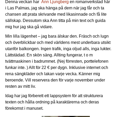
Denna veckan har
Ann Ljungberg
en romanverkstad här
i Las Palmas, jag ska hänga på dem när jag får och ta
chansen att prata skrivande med likasinnade och få lite
sällskap. Dessutom ska Ann titta på min text och guida
mig hur jag ska gå vidare.
Min lilla lägenhet – jag bara älskar den. Fräsch och lugn
och överblickbar och med världens mest underbara utsikt
utanför balkongen. Ingen trafik, inga oljud alls, inga lukter.
Lättstädad. En skön säng. Allting fungerar, t o m
tvättmaskinen i badrummet. (Nej förresten, porttelefonen
funkar inte. ) Allt för 22 € per dygn. Inklusive internet och
rena sängkläder och lakan varje vecka. Känner mig
beroende. Vill reservera den för varje november under
resten av mitt liv.
Idag har jag förberett ett lappsystem för att strukturera
texten och hålla ordning på karaktärerna och deras
förekomst i manuset.