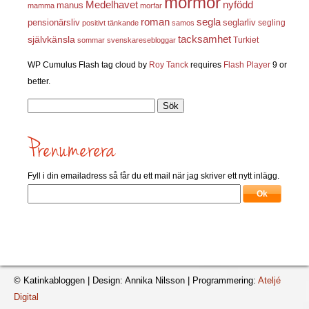
mormor
nyfödd
Medelhavet
manus
mamma
morfar
roman
segla
pensionärsliv
seglarliv
segling
positivt tänkande
samos
självkänsla
tacksamhet
Turkiet
sommar
svenskaresebloggar
WP Cumulus Flash tag cloud by
Roy Tanck
requires
Flash Player
9 or
better.
Sök
efter:
Fyll i din emailadress så får du ett mail när jag skriver ett nytt inlägg.
© Katinkabloggen | Design: Annika Nilsson | Programmering:
Ateljé
Digital