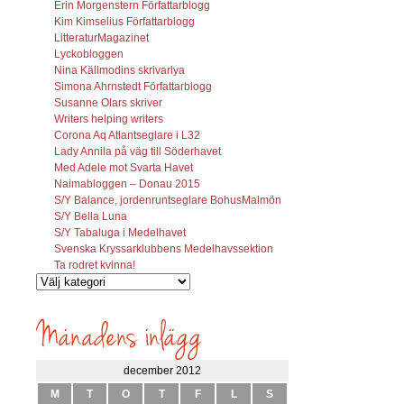
Erin Morgenstern Författarblogg
Kim Kimselius Författarblogg
LitteraturMagazinet
Lyckobloggen
Nina Källmodins skrivarlya
Simona Ahrnstedt Författarblogg
Susanne Olars skriver
Writers helping writers
Corona Aq Atlantseglare i L32
Lady Annila på väg till Söderhavet
Med Adele mot Svarta Havet
Naimabloggen – Donau 2015
S/Y Balance, jordenruntseglare BohusMalmön
S/Y Bella Luna
S/Y Tabaluga i Medelhavet
Svenska Kryssarklubbens Medelhavssektion
Ta rodret kvinna!
Vilka
inlägg
söks?
december 2012
M
T
O
T
F
L
S