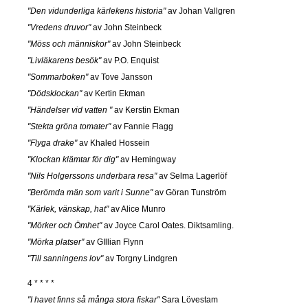
"Den vidunderliga kärlekens historia"
av Johan Vallgren
"Vredens druvor"
av John Steinbeck
"Möss och människor"
av John Steinbeck
"Livläkarens besök"
av P.O. Enquist
"Sommarboken"
av Tove Jansson
"Dödsklockan"
av Kertin Ekman
"Händelser vid vatten "
av Kerstin Ekman
"Stekta gröna tomater"
av Fannie Flagg
"Flyga drake"
av Khaled Hossein
"Klockan klämtar för dig"
av Hemingway
"Nils Holgerssons underbara resa"
av Selma Lagerlöf
"Berömda män som varit i Sunne"
av Göran Tunström
"Kärlek, vänskap, hat"
av Alice Munro
"Mörker och Ömhet"
av Joyce Carol Oates. Diktsamling.
"Mörka platser"
av GIllian Flynn
"Till sanningens lov"
av Torgny Lindgren
4 * * * *
"I havet finns så många stora fiskar"
Sara Lövestam