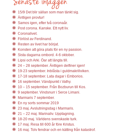
15/9 Det blir sällan som man tänkt sig.
Äntligen provtur!
Samos igen, efter två coronaår.
Post corona. Kanske. Ett nytt liv.
Coronalivet.
Förlöst av Ferdinand.
Resten av livet har börjat.
Konsten att göra plats för en ny passion.
Sista dagarna ombord. 4-6 oktober.
Lipsi och Arki. Öar att längta till.
24 – 28 september. Äntligen delfiner igen!
19-23 september. Inblåsta i guldmakrillviken.
17-18 september. Lata dagar i Emborios.
16 september. Vändpunkt i Vathy.
10 – 15 september. Från Bozburun till Kos.
9 september. Vindsnurr i Serce Limani.
Marmaris 7 september.
En ny sorts sommar 2019
23 maj. Avslutningsdag i Marmaris.
21 – 22 maj. Marinaliv. Upptagning.
18-20 maj. Världens svenskaste turk.
17 maj. Resa till 600 år före Kristus.
16 maj. Tolv fendrar och en kätting från katastrof.