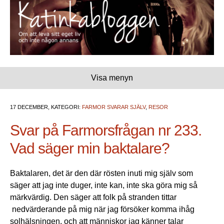
Visa menyn
17 DECEMBER, KATEGORI:
FARMOR SVARAR SJÄLV
,
RESOR
Svar på Farmorsfrågan nr 233.
Vad säger min baktalare?
Baktalaren, det är den där rösten inuti mig själv som
säger att jag inte duger, inte kan, inte ska göra mig så
märkvärdig. Den säger att folk på stranden tittar
nedvärderande på mig när jag försöker komma ihåg
solhälsningen, och att människor jag känner talar