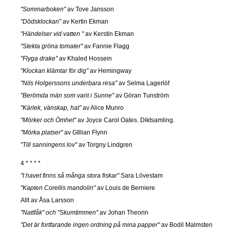
"Sommarboken"
av Tove Jansson
"Dödsklockan"
av Kertin Ekman
"Händelser vid vatten "
av Kerstin Ekman
"Stekta gröna tomater"
av Fannie Flagg
"Flyga drake"
av Khaled Hossein
"Klockan klämtar för dig"
av Hemingway
"Nils Holgerssons underbara resa"
av Selma Lagerlöf
"Berömda män som varit i Sunne"
av Göran Tunström
"Kärlek, vänskap, hat"
av Alice Munro
"Mörker och Ömhet"
av Joyce Carol Oates. Diktsamling.
"Mörka platser"
av GIllian Flynn
"Till sanningens lov"
av Torgny Lindgren
4 * * * *
"I havet finns så många stora fiskar"
Sara Lövestam
"Kapten Corellis mandolin"
av Louis de Berniere
Allt av Åsa Larsson
"Nattfåk" och "Skumtimmen"
av Johan Theorin
"Det är fortfarande ingen ordning på mina papper"
av Bodil Malmsten