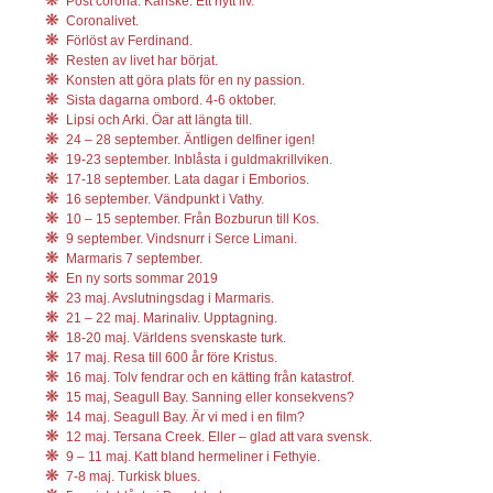
Post corona. Kanske. Ett nytt liv.
Coronalivet.
Förlöst av Ferdinand.
Resten av livet har börjat.
Konsten att göra plats för en ny passion.
Sista dagarna ombord. 4-6 oktober.
Lipsi och Arki. Öar att längta till.
24 – 28 september. Äntligen delfiner igen!
19-23 september. Inblåsta i guldmakrillviken.
17-18 september. Lata dagar i Emborios.
16 september. Vändpunkt i Vathy.
10 – 15 september. Från Bozburun till Kos.
9 september. Vindsnurr i Serce Limani.
Marmaris 7 september.
En ny sorts sommar 2019
23 maj. Avslutningsdag i Marmaris.
21 – 22 maj. Marinaliv. Upptagning.
18-20 maj. Världens svenskaste turk.
17 maj. Resa till 600 år före Kristus.
16 maj. Tolv fendrar och en kätting från katastrof.
15 maj, Seagull Bay. Sanning eller konsekvens?
14 maj. Seagull Bay. Är vi med i en film?
12 maj. Tersana Creek. Eller – glad att vara svensk.
9 – 11 maj. Katt bland hermeliner i Fethyie.
7-8 maj. Turkisk blues.