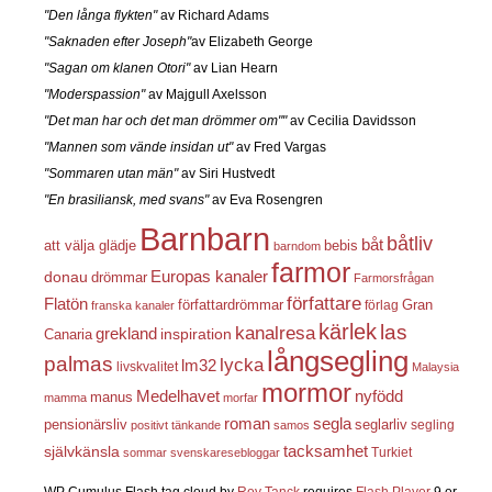
"Den långa flykten"
av Richard Adams
"Saknaden efter Joseph"
av Elizabeth George
"Sagan om klanen Otori"
av Lian Hearn
"Moderspassion"
av Majgull Axelsson
"Det man har och det man drömmer om""
av Cecilia Davidsson
"Mannen som vände insidan ut"
av Fred Vargas
"Sommaren utan män"
av Siri Hustvedt
"En brasiliansk, med svans"
av Eva Rosengren
Barnbarn
båtliv
båt
att välja glädje
bebis
barndom
farmor
Europas kanaler
donau
drömmar
Farmorsfrågan
författare
Flatön
författardrömmar
förlag
Gran
franska kanaler
kärlek
las
kanalresa
grekland
inspiration
Canaria
långsegling
palmas
lycka
lm32
livskvalitet
Malaysia
mormor
nyfödd
Medelhavet
manus
mamma
morfar
roman
segla
pensionärsliv
seglarliv
segling
positivt tänkande
samos
självkänsla
tacksamhet
Turkiet
sommar
svenskaresebloggar
WP Cumulus Flash tag cloud by
Roy Tanck
requires
Flash Player
9 or