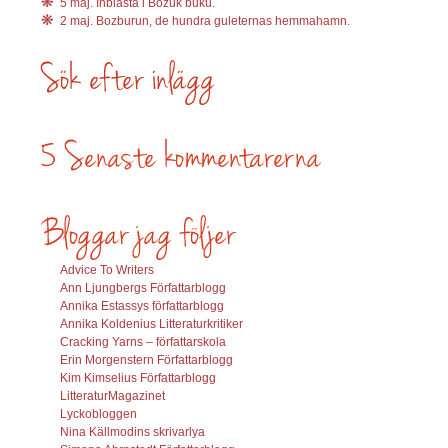
5 maj. Inblåsta i Bozuk buku.
2 maj. Bozburun, de hundra guleternas hemmahamn.
Advice To Writers
Ann Ljungbergs Författarblogg
Annika Estassys författarblogg
Annika Koldenius Litteraturkritiker
Cracking Yarns – författarskola
Erin Morgenstern Författarblogg
Kim Kimselius Författarblogg
LitteraturMagazinet
Lyckobloggen
Nina Källmodins skrivarlya