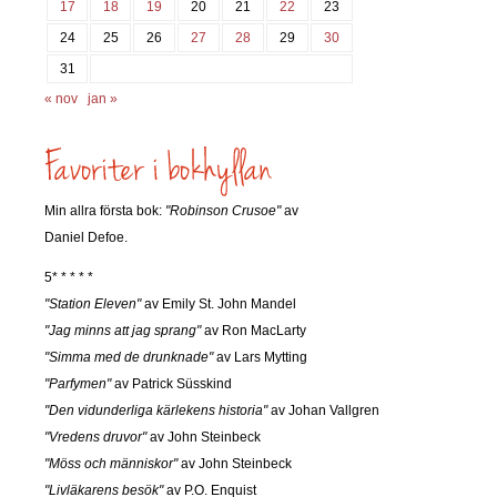
17
18
19
20
21
22
23
24
25
26
27
28
29
30
31
« nov
jan »
Min allra första bok:
"Robinson Crusoe"
av
Daniel Defoe.
5* * * * *
"Station Eleven"
av Emily St. John Mandel
"Jag minns att jag sprang"
av Ron MacLarty
"Simma med de drunknade"
av Lars Mytting
"Parfymen"
av Patrick Süsskind
"Den vidunderliga kärlekens historia"
av Johan Vallgren
"Vredens druvor"
av John Steinbeck
"Möss och människor"
av John Steinbeck
"Livläkarens besök"
av P.O. Enquist