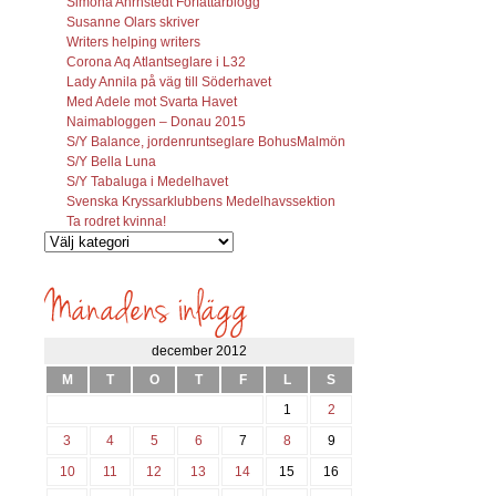
Simona Ahrnstedt Författarblogg
Susanne Olars skriver
Writers helping writers
Corona Aq Atlantseglare i L32
Lady Annila på väg till Söderhavet
Med Adele mot Svarta Havet
Naimabloggen – Donau 2015
S/Y Balance, jordenruntseglare BohusMalmön
S/Y Bella Luna
S/Y Tabaluga i Medelhavet
Svenska Kryssarklubbens Medelhavssektion
Ta rodret kvinna!
Vilka
inlägg
söks?
december 2012
M
T
O
T
F
L
S
1
2
3
4
5
6
7
8
9
10
11
12
13
14
15
16