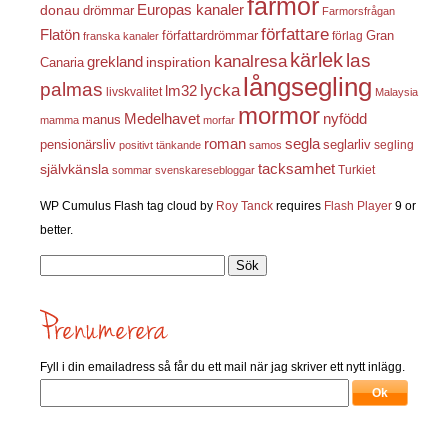
farmor
Europas kanaler
donau
drömmar
Farmorsfrågan
författare
Flatön
författardrömmar
förlag
Gran
franska kanaler
kärlek
las
kanalresa
grekland
inspiration
Canaria
långsegling
palmas
lycka
lm32
livskvalitet
Malaysia
mormor
nyfödd
Medelhavet
manus
mamma
morfar
roman
segla
pensionärsliv
seglarliv
segling
positivt tänkande
samos
självkänsla
tacksamhet
Turkiet
sommar
svenskaresebloggar
WP Cumulus Flash tag cloud by
Roy Tanck
requires
Flash Player
9 or
better.
Sök
efter:
Fyll i din emailadress så får du ett mail när jag skriver ett nytt inlägg.