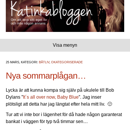
Visa menyn
25 MARS, KATEGORI:
BÅTLIV
,
OKATEGORISERADE
Nya sommarplågan…
Lycka är att kunna kompa sig själv på ukulele till Bob
Dylans ”
It´s all over now, Baby Blue
”. Jag inser
plötsligt att detta har jag längtat efter hela mitt liv. 🙂
Tur att vi inte bor i lägenhet för då hade någon garanterat
bankat i väggen för typ två timmar sen…