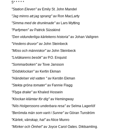
5* * * * *
"Station Eleven"
av Emily St. John Mandel
"Jag minns att jag sprang"
av Ron MacLarty
"Simma med de drunknade"
av Lars Mytting
"Parfymen"
av Patrick Süsskind
"Den vidunderliga kärlekens historia"
av Johan Vallgren
"Vredens druvor"
av John Steinbeck
"Möss och människor"
av John Steinbeck
"Livläkarens besök"
av P.O. Enquist
"Sommarboken"
av Tove Jansson
"Dödsklockan"
av Kertin Ekman
"Händelser vid vatten "
av Kerstin Ekman
"Stekta gröna tomater"
av Fannie Flagg
"Flyga drake"
av Khaled Hossein
"Klockan klämtar för dig"
av Hemingway
"Nils Holgerssons underbara resa"
av Selma Lagerlöf
"Berömda män som varit i Sunne"
av Göran Tunström
"Kärlek, vänskap, hat"
av Alice Munro
"Mörker och Ömhet"
av Joyce Carol Oates. Diktsamling.