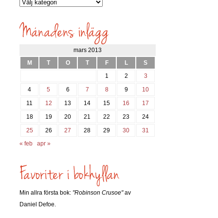
Vilka
inlägg
söks?
mars 2013
M
T
O
T
F
L
S
1
2
3
4
5
6
7
8
9
10
11
12
13
14
15
16
17
18
19
20
21
22
23
24
25
26
27
28
29
30
31
« feb
apr »
Min allra första bok:
"Robinson Crusoe"
av
Daniel Defoe.