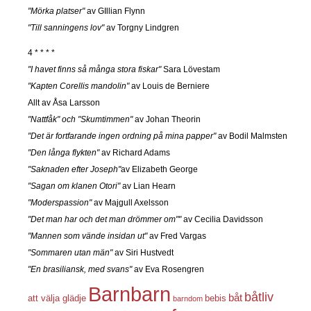
"Mörka platser"
av GIllian Flynn
"Till sanningens lov"
av Torgny Lindgren
4 * * * *
"I havet finns så många stora fiskar"
Sara Lövestam
"Kapten Corellis mandolin"
av Louis de Berniere
Allt av Åsa Larsson
"Nattfåk" och "Skumtimmen"
av Johan Theorin
"Det är fortfarande ingen ordning på mina papper"
av Bodil Malmsten
"Den långa flykten"
av Richard Adams
"Saknaden efter Joseph"
av Elizabeth George
"Sagan om klanen Otori"
av Lian Hearn
"Moderspassion"
av Majgull Axelsson
"Det man har och det man drömmer om""
av Cecilia Davidsson
"Mannen som vände insidan ut"
av Fred Vargas
"Sommaren utan män"
av Siri Hustvedt
"En brasiliansk, med svans"
av Eva Rosengren
Barnbarn
båtliv
båt
att välja glädje
bebis
barndom