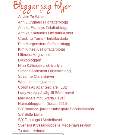
Advice To Writers
Ann Ljungbergs Författarblogg
Annika Estassys författarblogg
Annika Koldenius Litteraturkritiker
Cracking Yarns – författarskola
Erin Morgenstern Författarblogg
Kim Kimselius Författarblogg
LitteraturMagazinet
Lyckobloggen
Nina Källmodins skrivarlya
Simona Ahrnstedt Författarblogg
Susanne Olars skriver
Writers helping writers
Corona Aq Atlantseglare i L32
Lady Annila på väg till Söderhavet
Med Adele mot Svarta Havet
Naimabloggen – Donau 2015
S/Y Balance, jordenruntseglare BohusMalmön
S/Y Bella Luna
S/Y Tabaluga i Medelhavet
Svenska Kryssarklubbens Medelhavssektion
Ta rodret kvinna!