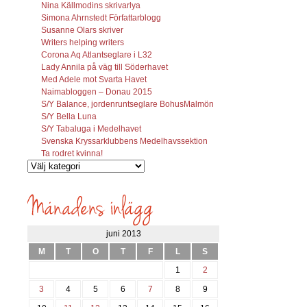
Nina Källmodins skrivarlya
Simona Ahrnstedt Författarblogg
Susanne Olars skriver
Writers helping writers
Corona Aq Atlantseglare i L32
Lady Annila på väg till Söderhavet
Med Adele mot Svarta Havet
Naimabloggen – Donau 2015
S/Y Balance, jordenruntseglare BohusMalmön
S/Y Bella Luna
S/Y Tabaluga i Medelhavet
Svenska Kryssarklubbens Medelhavssektion
Ta rodret kvinna!
Vilka
inlägg
söks?
juni 2013
M
T
O
T
F
L
S
1
2
3
4
5
6
7
8
9