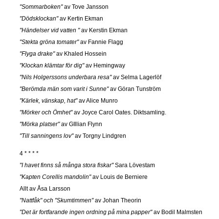
"Sommarboken"
av Tove Jansson
"Dödsklockan"
av Kertin Ekman
"Händelser vid vatten "
av Kerstin Ekman
"Stekta gröna tomater"
av Fannie Flagg
"Flyga drake"
av Khaled Hossein
"Klockan klämtar för dig"
av Hemingway
"Nils Holgerssons underbara resa"
av Selma Lagerlöf
"Berömda män som varit i Sunne"
av Göran Tunström
"Kärlek, vänskap, hat"
av Alice Munro
"Mörker och Ömhet"
av Joyce Carol Oates. Diktsamling.
"Mörka platser"
av GIllian Flynn
"Till sanningens lov"
av Torgny Lindgren
4 * * * *
"I havet finns så många stora fiskar"
Sara Lövestam
"Kapten Corellis mandolin"
av Louis de Berniere
Allt av Åsa Larsson
"Nattfåk" och "Skumtimmen"
av Johan Theorin
"Det är fortfarande ingen ordning på mina papper"
av Bodil Malmsten