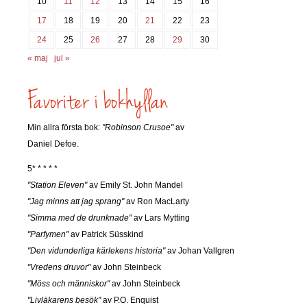
10
11
12
13
14
15
16
17
18
19
20
21
22
23
24
25
26
27
28
29
30
« maj
jul »
Min allra första bok:
"Robinson Crusoe"
av
Daniel Defoe.
5* * * * *
"Station Eleven"
av Emily St. John Mandel
"Jag minns att jag sprang"
av Ron MacLarty
"Simma med de drunknade"
av Lars Mytting
"Parfymen"
av Patrick Süsskind
"Den vidunderliga kärlekens historia"
av Johan Vallgren
"Vredens druvor"
av John Steinbeck
"Möss och människor"
av John Steinbeck
"Livläkarens besök"
av P.O. Enquist