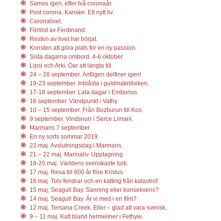
Samos igen, efter två coronaår.
Post corona. Kanske. Ett nytt liv.
Coronalivet.
Förlöst av Ferdinand.
Resten av livet har börjat.
Konsten att göra plats för en ny passion.
Sista dagarna ombord. 4-6 oktober.
Lipsi och Arki. Öar att längta till.
24 – 28 september. Äntligen delfiner igen!
19-23 september. Inblåsta i guldmakrillviken.
17-18 september. Lata dagar i Emborios.
16 september. Vändpunkt i Vathy.
10 – 15 september. Från Bozburun till Kos.
9 september. Vindsnurr i Serce Limani.
Marmaris 7 september.
En ny sorts sommar 2019
23 maj. Avslutningsdag i Marmaris.
21 – 22 maj. Marinaliv. Upptagning.
18-20 maj. Världens svenskaste turk.
17 maj. Resa till 600 år före Kristus.
16 maj. Tolv fendrar och en kätting från katastrof.
15 maj, Seagull Bay. Sanning eller konsekvens?
14 maj. Seagull Bay. Är vi med i en film?
12 maj. Tersana Creek. Eller – glad att vara svensk.
9 – 11 maj. Katt bland hermeliner i Fethyie.