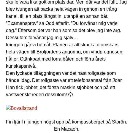
skulle vara lika gott om plats där. Men där var det fullt. Jag
blev tvungen att backa hela vägen in genom en trång
kanal, till en plats längst in, utanpå en annan båt.
”Examensprov” sa Odd efteråt. ”Du förvånar mig varje
dag.” Eftersom det var han som sa det blev jag inte arg.
Dessutom förvånar jag mig själv…
Imorgon går vi hemåt. Planen är att sträcka utomskärs
hela vägen till Brofjordens angöring, om vindprognosen
håller. Otänkbart med förra båten och förra årets
kunskapsnivå.
Den lyckade tilläggningen var det näst roligaste som
hände idag. Det roligaste var ett telefonsamtal från Joar.
Han fick jobbet, det första maskinistjobbet och på ett
västsvenskt rederi dessutom! 🙂
Fin fjäril i ljungen högst upp på kompassberget på Storön.
En Macaon.