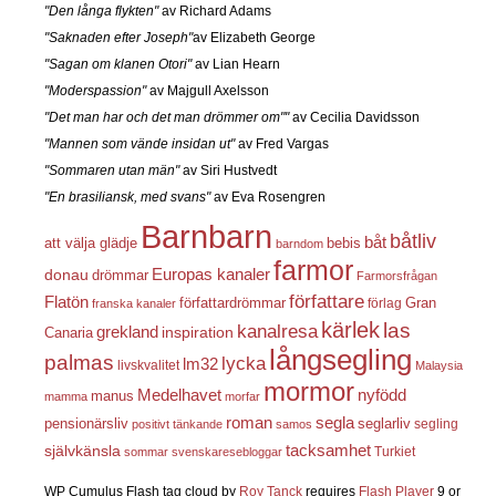
"Den långa flykten"
av Richard Adams
"Saknaden efter Joseph"
av Elizabeth George
"Sagan om klanen Otori"
av Lian Hearn
"Moderspassion"
av Majgull Axelsson
"Det man har och det man drömmer om""
av Cecilia Davidsson
"Mannen som vände insidan ut"
av Fred Vargas
"Sommaren utan män"
av Siri Hustvedt
"En brasiliansk, med svans"
av Eva Rosengren
Barnbarn
båtliv
båt
att välja glädje
bebis
barndom
farmor
Europas kanaler
donau
drömmar
Farmorsfrågan
författare
Flatön
författardrömmar
förlag
Gran
franska kanaler
kärlek
las
kanalresa
grekland
inspiration
Canaria
långsegling
palmas
lycka
lm32
livskvalitet
Malaysia
mormor
nyfödd
Medelhavet
manus
mamma
morfar
roman
segla
pensionärsliv
seglarliv
segling
positivt tänkande
samos
självkänsla
tacksamhet
Turkiet
sommar
svenskaresebloggar
WP Cumulus Flash tag cloud by
Roy Tanck
requires
Flash Player
9 or