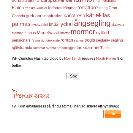
Europas kanaler
donau
drömmar
Farmorsfrågan
författare
Flatön
författardrömmar
förlag
Gran
franska kanaler
kärlek
las
kanalresa
grekland
inspiration
Canaria
långsegling
palmas
lycka
lm32
livskvalitet
Malaysia
mormor
nyfödd
Medelhavet
manus
mamma
morfar
roman
segla
pensionärsliv
seglarliv
segling
positivt tänkande
samos
självkänsla
tacksamhet
Turkiet
sommar
svenskaresebloggar
WP Cumulus Flash tag cloud by
Roy Tanck
requires
Flash Player
9 or
better.
Sök
efter:
Fyll i din emailadress så får du ett mail när jag skriver ett nytt inlägg.