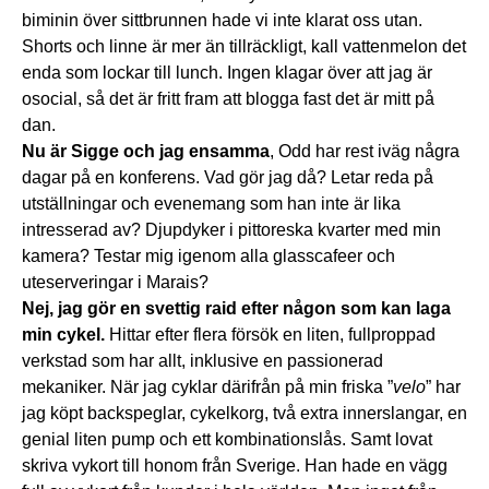
biminin över sittbrunnen hade vi inte klarat oss utan.
Shorts och linne är mer än tillräckligt, kall vattenmelon det
enda som lockar till lunch. Ingen klagar över att jag är
osocial, så det är fritt fram att blogga fast det är mitt på
dan.
Nu är Sigge och jag ensamma
, Odd har rest iväg några
dagar på en konferens. Vad gör jag då? Letar reda på
utställningar och evenemang som han inte är lika
intresserad av? Djupdyker i pittoreska kvarter med min
kamera? Testar mig igenom alla glasscafeer och
uteserveringar i Marais?
Nej, jag gör en svettig raid efter någon som kan laga
min cykel.
Hittar efter flera försök en liten, fullproppad
verkstad som har allt, inklusive en passionerad
mekaniker. När jag cyklar därifrån på min friska ”
velo
” har
jag köpt backspeglar, cykelkorg, två extra innerslangar, en
genial liten pump och ett kombinationslås. Samt lovat
skriva vykort till honom från Sverige. Han hade en vägg