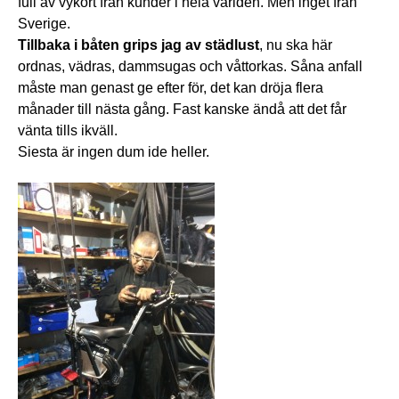
full av vykort från kunder i hela världen. Men inget från
Sverige.
Tillbaka i båten grips jag av städlust
, nu ska här
ordnas, vädras, dammsugas och våttorkas. Såna anfall
måste man genast ge efter för, det kan dröja flera
månader till nästa gång. Fast kanske ändå att det får
vänta tills ikväll.
Siesta är ingen dum ide heller.