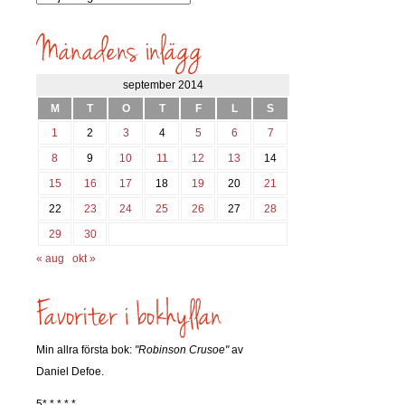
inlägg
söks?
september 2014
M
T
O
T
F
L
S
1
2
3
4
5
6
7
8
9
10
11
12
13
14
15
16
17
18
19
20
21
22
23
24
25
26
27
28
29
30
« aug
okt »
Min allra första bok:
"Robinson Crusoe"
av
Daniel Defoe.
5* * * * *