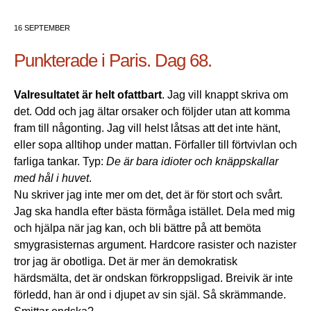
16 SEPTEMBER
Punkterade i Paris. Dag 68.
Valresultatet är helt ofattbart
. Jag vill knappt skriva om
det. Odd och jag ältar orsaker och följder utan att komma
fram till någonting. Jag vill helst låtsas att det inte hänt,
eller sopa alltihop under mattan. Förfaller till förtvivlan och
farliga tankar. Typ:
De är bara idioter och knäppskallar
med hål i huvet
.
Nu skriver jag inte mer om det, det är för stort och svårt.
Jag ska handla efter bästa förmåga istället. Dela med mig
och hjälpa när jag kan, och bli bättre på att bemöta
smygrasisternas argument. Hardcore rasister och nazister
tror jag är obotliga. Det är mer än demokratisk
härdsmälta, det är ondskan förkroppsligad. Breivik är inte
förledd, han är ond i djupet av sin själ. Så skrämmande.