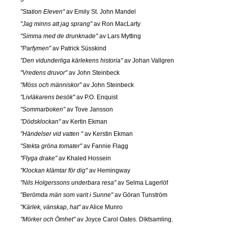
"Station Eleven"
av Emily St. John Mandel
"Jag minns att jag sprang"
av Ron MacLarty
"Simma med de drunknade"
av Lars Mytting
"Parfymen"
av Patrick Süsskind
"Den vidunderliga kärlekens historia"
av Johan Vallgren
"Vredens druvor"
av John Steinbeck
"Möss och människor"
av John Steinbeck
"Livläkarens besök"
av P.O. Enquist
"Sommarboken"
av Tove Jansson
"Dödsklockan"
av Kertin Ekman
"Händelser vid vatten "
av Kerstin Ekman
"Stekta gröna tomater"
av Fannie Flagg
"Flyga drake"
av Khaled Hossein
"Klockan klämtar för dig"
av Hemingway
"Nils Holgerssons underbara resa"
av Selma Lagerlöf
"Berömda män som varit i Sunne"
av Göran Tunström
"Kärlek, vänskap, hat"
av Alice Munro
"Mörker och Ömhet"
av Joyce Carol Oates. Diktsamling.