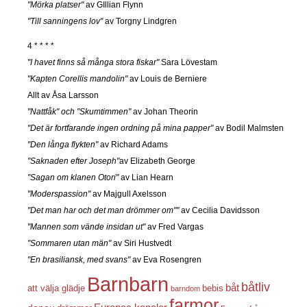
"Mörka platser"
av GIllian Flynn
"Till sanningens lov"
av Torgny Lindgren
4 * * * *
"I havet finns så många stora fiskar"
Sara Lövestam
"Kapten Corellis mandolin"
av Louis de Berniere
Allt av Åsa Larsson
"Nattfåk" och "Skumtimmen"
av Johan Theorin
"Det är fortfarande ingen ordning på mina papper"
av Bodil Malmsten
"Den långa flykten"
av Richard Adams
"Saknaden efter Joseph"
av Elizabeth George
"Sagan om klanen Otori"
av Lian Hearn
"Moderspassion"
av Majgull Axelsson
"Det man har och det man drömmer om""
av Cecilia Davidsson
"Mannen som vände insidan ut"
av Fred Vargas
"Sommaren utan män"
av Siri Hustvedt
"En brasiliansk, med svans"
av Eva Rosengren
Barnbarn
båtliv
båt
att välja glädje
bebis
barndom
farmor