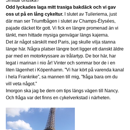
Smittar ondska?
Odd lyckades laga mitt trasiga bakdäck och vi gav
oss ut på en lång cykeltur.
I slutet av Tuilerierna, just
där man ser Triumfbågen i slutet av Champs-Élysées,
pajade däcket för gott. Vi fick en längre promenad än vi
tänkt, men hittade mysiga genvägar längs kajerna.
Det är något särskilt med Paris, jag skulle vilja stanna
länge här. Några platser längre bort ligger ett danskt äldre
par med en motorkryssare av trålartyp. De bor här, har
legat i marinan i nio år! Vinter och sommar bor de i en
liten lägenhet i Köpenhamn. ”Vi har kört på varenda kanal
i hela Frankrike”, sa mannen till mig, ”fråga bara om du
vill veta något.”
Imorgon ska jag be dem om tips längs vägen till Nancy.
Och fråga var det finns en cykelverkstad i närheten.