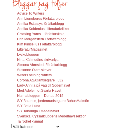
Advice To Writers
Ann Ljungbergs Författarblogg
Annika Estassys författarblogg
Annika Koldenius Litteraturkritiker
Cracking Yarns – författarskola
Erin Morgenstern Författarblogg
Kim Kimselius Författarblogg
LitteraturMagazinet
Lyckobloggen
Nina Källmodins skrivarlya
Simona Ahrnstedt Författarblogg
Susanne Olars skriver
Writers helping writers
Corona Aq Atlantseglare i L32
Lady Annila på väg till Söderhavet
Med Adele mot Svarta Havet
Naimabloggen – Donau 2015
S/Y Balance, jordenruntseglare BohusMalmön
S/Y Bella Luna
S/Y Tabaluga i Medelhavet
Svenska Kryssarklubbens Medelhavssektion
Ta rodret kvinna!
Vilka