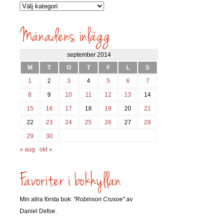
Vilka
inlägg
söks?
september 2014
M
T
O
T
F
L
S
1
2
3
4
5
6
7
8
9
10
11
12
13
14
15
16
17
18
19
20
21
22
23
24
25
26
27
28
29
30
« aug
okt »
Min allra första bok:
"Robinson Crusoe"
av
Daniel Defoe.