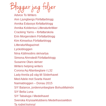
Advice To Writers
Ann Ljungbergs Författarblogg
Annika Estassys författarblogg
Annika Koldenius Litteraturkritiker
Cracking Yarns – författarskola
Erin Morgenstern Författarblogg
Kim Kimselius Författarblogg
LitteraturMagazinet
Lyckobloggen
Nina Källmodins skrivarlya
Simona Ahrnstedt Författarblogg
Susanne Olars skriver
Writers helping writers
Corona Aq Atlantseglare i L32
Lady Annila på väg till Söderhavet
Med Adele mot Svarta Havet
Naimabloggen – Donau 2015
S/Y Balance, jordenruntseglare BohusMalmön
S/Y Bella Luna
S/Y Tabaluga i Medelhavet
Svenska Kryssarklubbens Medelhavssektion
Ta rodret kvinna!