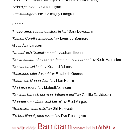
"Mörka platser"
av GIllian Flynn
"Till sanningens lov"
av Torgny Lindgren
4 * * * *
"I havet finns så många stora fiskar"
Sara Lövestam
"Kapten Corellis mandolin"
av Louis de Berniere
Allt av Åsa Larsson
"Nattfåk" och "Skumtimmen"
av Johan Theorin
"Det är fortfarande ingen ordning på mina papper"
av Bodil Malmsten
"Den långa flykten"
av Richard Adams
"Saknaden efter Joseph"
av Elizabeth George
"Sagan om klanen Otori"
av Lian Hearn
"Moderspassion"
av Majgull Axelsson
"Det man har och det man drömmer om""
av Cecilia Davidsson
"Mannen som vände insidan ut"
av Fred Vargas
"Sommaren utan män"
av Siri Hustvedt
"En brasiliansk, med svans"
av Eva Rosengren
Barnbarn
båtliv
båt
att välja glädje
bebis
barndom