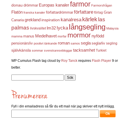
farmor
Europas kanaler
donau
drömmar
Farmorsfrågan
författare
Flatön
författardrömmar
förlag
Gran
franska kanaler
kärlek
las
kanalresa
grekland
inspiration
Canaria
långsegling
palmas
lycka
lm32
livskvalitet
Malaysia
mormor
nyfödd
Medelhavet
manus
mamma
morfar
roman
segla
pensionärsliv
seglarliv
segling
positivt tänkande
samos
självkänsla
tacksamhet
Turkiet
sommar
svenskaresebloggar
WP Cumulus Flash tag cloud by
Roy Tanck
requires
Flash Player
9 or
better.
Sök
efter:
Fyll i din emailadress så får du ett mail när jag skriver ett nytt inlägg.