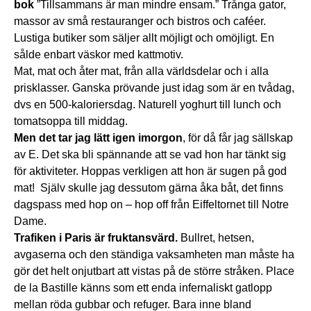
bok
”Tillsammans är man mindre ensam.” Trånga gator,
massor av små restauranger och bistros och caféer.
Lustiga butiker som säljer allt möjligt och omöjligt. En
sålde enbart väskor med kattmotiv.
Mat, mat och åter mat, från alla världsdelar och i alla
prisklasser. Ganska prövande just idag som är en tvådag,
dvs en 500-kaloriersdag. Naturell yoghurt till lunch och
tomatsoppa till middag.
Men det tar jag lätt igen imorgon
, för då får jag sällskap
av E. Det ska bli spännande att se vad hon har tänkt sig
för aktiviteter. Hoppas verkligen att hon är sugen på god
mat! Själv skulle jag dessutom gärna åka båt, det finns
dagspass med hop on – hop off från Eiffeltornet till Notre
Dame.
Trafiken i Paris är fruktansvärd.
Bullret, hetsen,
avgaserna och den ständiga vaksamheten man måste ha
gör det helt onjutbart att vistas på de större stråken. Place
de la Bastille känns som ett enda infernaliskt gatlopp
mellan röda gubbar och refuger. Bara inne bland