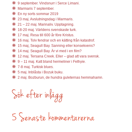
9 september. Vindsnurr i Serce Limani.
Marmaris 7 september.
En ny sorts sommar 2019
23 maj. Avslutningsdag i Marmaris.
21 – 22 maj. Marinaliv. Upptagning.
18-20 maj. Världens svenskaste turk.
17 maj. Resa till 600 år före Kristus.
16 maj. Tolv fendrar och en kätting från katastrof.
15 maj, Seagull Bay. Sanning eller konsekvens?
14 maj. Seagull Bay. Är vi med i en film?
12 maj. Tersana Creek. Eller – glad att vara svensk.
9 – 11 maj. Katt bland hermeliner i Fethyie.
7-8 maj. Turkisk blues.
5 maj. Inblåsta i Bozuk buku.
2 maj. Bozburun, de hundra guleternas hemmahamn.