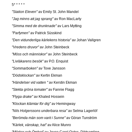
5* * * * *
"Station Eleven"
av Emily St. John Mandel
"Jag minns att jag sprang"
av Ron MacLarty
"Simma med de drunknade"
av Lars Mytting
"Parfymen"
av Patrick Süsskind
"Den vidunderliga kärlekens historia"
av Johan Vallgren
"Vredens druvor"
av John Steinbeck
"Möss och människor"
av John Steinbeck
"Livläkarens besök"
av P.O. Enquist
"Sommarboken"
av Tove Jansson
"Dödsklockan"
av Kertin Ekman
"Händelser vid vatten "
av Kerstin Ekman
"Stekta gröna tomater"
av Fannie Flagg
"Flyga drake"
av Khaled Hossein
"Klockan klämtar för dig"
av Hemingway
"Nils Holgerssons underbara resa"
av Selma Lagerlöf
"Berömda män som varit i Sunne"
av Göran Tunström
"Kärlek, vänskap, hat"
av Alice Munro
"Mörker och Ömhet"
av Joyce Carol Oates. Diktsamling.