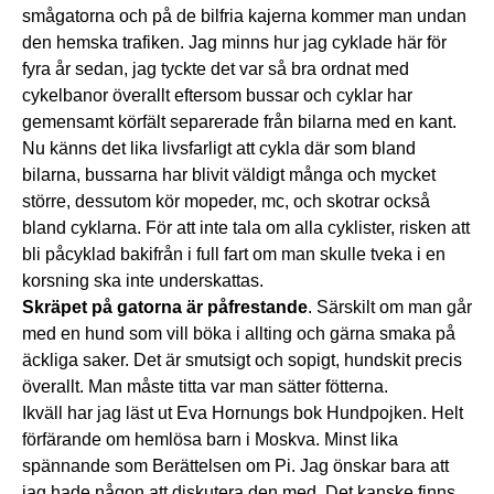
smågatorna och på de bilfria kajerna kommer man undan
den hemska trafiken. Jag minns hur jag cyklade här för
fyra år sedan, jag tyckte det var så bra ordnat med
cykelbanor överallt eftersom bussar och cyklar har
gemensamt körfält separerade från bilarna med en kant.
Nu känns det lika livsfarligt att cykla där som bland
bilarna, bussarna har blivit väldigt många och mycket
större, dessutom kör mopeder, mc, och skotrar också
bland cyklarna. För att inte tala om alla cyklister, risken att
bli påcyklad bakifrån i full fart om man skulle tveka i en
korsning ska inte underskattas.
Skräpet på gatorna är påfrestande
. Särskilt om man går
med en hund som vill böka i allting och gärna smaka på
äckliga saker. Det är smutsigt och sopigt, hundskit precis
överallt. Man måste titta var man sätter fötterna.
Ikväll har jag läst ut Eva Hornungs bok Hundpojken. Helt
förfärande om hemlösa barn i Moskva. Minst lika
spännande som Berättelsen om Pi. Jag önskar bara att
jag hade någon att diskutera den med. Det kanske finns