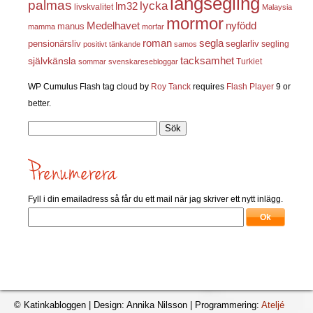
långsegling
palmas
lycka
lm32
livskvalitet
Malaysia
mormor
nyfödd
Medelhavet
manus
mamma
morfar
roman
segla
pensionärsliv
seglarliv
segling
positivt tänkande
samos
självkänsla
tacksamhet
Turkiet
sommar
svenskaresebloggar
WP Cumulus Flash tag cloud by
Roy Tanck
requires
Flash Player
9 or
better.
Sök
efter:
Fyll i din emailadress så får du ett mail när jag skriver ett nytt inlägg.
© Katinkabloggen | Design: Annika Nilsson | Programmering:
Ateljé