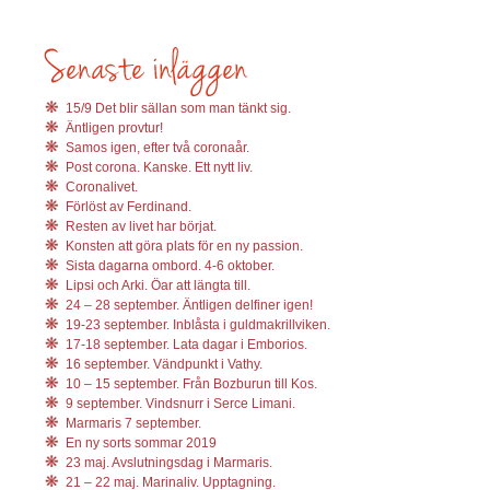
15/9 Det blir sällan som man tänkt sig.
Äntligen provtur!
Samos igen, efter två coronaår.
Post corona. Kanske. Ett nytt liv.
Coronalivet.
Förlöst av Ferdinand.
Resten av livet har börjat.
Konsten att göra plats för en ny passion.
Sista dagarna ombord. 4-6 oktober.
Lipsi och Arki. Öar att längta till.
24 – 28 september. Äntligen delfiner igen!
19-23 september. Inblåsta i guldmakrillviken.
17-18 september. Lata dagar i Emborios.
16 september. Vändpunkt i Vathy.
10 – 15 september. Från Bozburun till Kos.
9 september. Vindsnurr i Serce Limani.
Marmaris 7 september.
En ny sorts sommar 2019
23 maj. Avslutningsdag i Marmaris.
21 – 22 maj. Marinaliv. Upptagning.