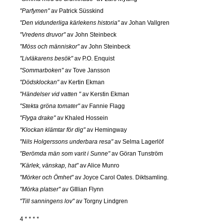
"Parfymen"
av Patrick Süsskind
"Den vidunderliga kärlekens historia"
av Johan Vallgren
"Vredens druvor"
av John Steinbeck
"Möss och människor"
av John Steinbeck
"Livläkarens besök"
av P.O. Enquist
"Sommarboken"
av Tove Jansson
"Dödsklockan"
av Kertin Ekman
"Händelser vid vatten "
av Kerstin Ekman
"Stekta gröna tomater"
av Fannie Flagg
"Flyga drake"
av Khaled Hossein
"Klockan klämtar för dig"
av Hemingway
"Nils Holgerssons underbara resa"
av Selma Lagerlöf
"Berömda män som varit i Sunne"
av Göran Tunström
"Kärlek, vänskap, hat"
av Alice Munro
"Mörker och Ömhet"
av Joyce Carol Oates. Diktsamling.
"Mörka platser"
av GIllian Flynn
"Till sanningens lov"
av Torgny Lindgren
4 * * * *