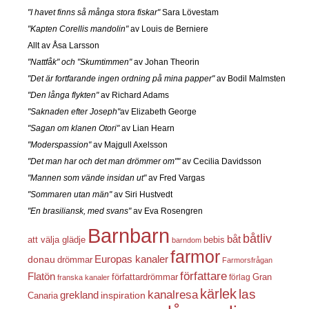
"I havet finns så många stora fiskar"
Sara Lövestam
"Kapten Corellis mandolin"
av Louis de Berniere
Allt av Åsa Larsson
"Nattfåk" och "Skumtimmen"
av Johan Theorin
"Det är fortfarande ingen ordning på mina papper"
av Bodil Malmsten
"Den långa flykten"
av Richard Adams
"Saknaden efter Joseph"
av Elizabeth George
"Sagan om klanen Otori"
av Lian Hearn
"Moderspassion"
av Majgull Axelsson
"Det man har och det man drömmer om""
av Cecilia Davidsson
"Mannen som vände insidan ut"
av Fred Vargas
"Sommaren utan män"
av Siri Hustvedt
"En brasiliansk, med svans"
av Eva Rosengren
Barnbarn
båtliv
båt
att välja glädje
bebis
barndom
farmor
Europas kanaler
donau
drömmar
Farmorsfrågan
författare
Flatön
författardrömmar
förlag
Gran
franska kanaler
kärlek
las
kanalresa
grekland
inspiration
Canaria