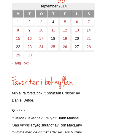
september 2014
M
T
O
T
F
L
S
1
2
3
4
5
6
7
8
9
10
11
12
13
14
15
16
17
18
19
20
21
22
23
24
25
26
27
28
29
30
« aug
okt »
Min allra första bok:
"Robinson Crusoe"
av
Daniel Defoe.
5* * * * *
"Station Eleven"
av Emily St. John Mandel
"Jag minns att jag sprang"
av Ron MacLarty
"Simma med de drunknade"
av Lars Mytting