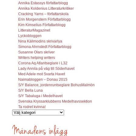
Annika Estassys författarblogg
Annika Koldenius Litteraturkritiker
Cracking Yarns – författarskola
Erin Morgenstern Författarblogg
Kim Kimselius Författarblogg
LitteraturMagazinet
Lyckobloggen
Nina Källmodins skrivarlya
Simona Ahrnstedt Författarblogg
Susanne Olars skriver
Writers helping writers
Corona Aq Atlantseglare i L32
Lady Annila på väg till Söderhavet
Med Adele mot Svarta Havet
Naimabloggen – Donau 2015
S/Y Balance, jordenruntseglare BohusMalmön
S/Y Bella Luna
S/Y Tabaluga i Medelhavet
Svenska Kryssarklubbens Medelhavssektion
Ta rodret kvinna!
Vilka
inlägg
söks?