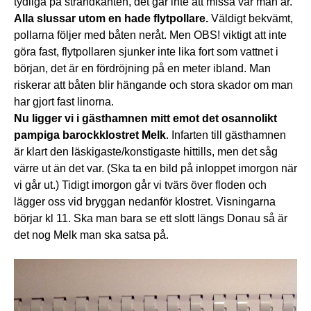
tydliga på strandkanten, det går inte att missa var man är.
Alla slussar utom en hade flytpollare.
Väldigt bekvämt,
pollarna följer med båten neråt. Men OBS! viktigt att inte
göra fast, flytpollaren sjunker inte lika fort som vattnet i
början, det är en fördröjning på en meter ibland. Man
riskerar att båten blir hängande och stora skador om man
har gjort fast linorna.
Nu ligger vi i gästhamnen mitt emot det osannolikt
pampiga barockklostret Melk
. Infarten till gästhamnen
är klart den läskigaste/konstigaste hittills, men det såg
värre ut än det var. (Ska ta en bild på inloppet imorgon när
vi går ut.) Tidigt imorgon går vi tvärs över floden och
lägger oss vid bryggan nedanför klostret. Visningarna
börjar kl 11. Ska man bara se ett slott längs Donau så är
det nog Melk man ska satsa på.