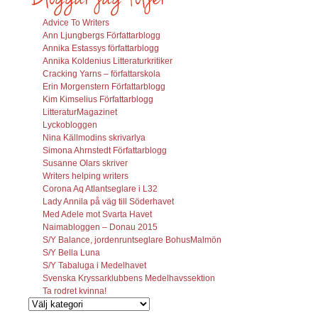
Advice To Writers
Ann Ljungbergs Författarblogg
Annika Estassys författarblogg
Annika Koldenius Litteraturkritiker
Cracking Yarns – författarskola
Erin Morgenstern Författarblogg
Kim Kimselius Författarblogg
LitteraturMagazinet
Lyckobloggen
Nina Källmodins skrivarlya
Simona Ahrnstedt Författarblogg
Susanne Olars skriver
Writers helping writers
Corona Aq Atlantseglare i L32
Lady Annila på väg till Söderhavet
Med Adele mot Svarta Havet
Naimabloggen – Donau 2015
S/Y Balance, jordenruntseglare BohusMalmön
S/Y Bella Luna
S/Y Tabaluga i Medelhavet
Svenska Kryssarklubbens Medelhavssektion
Ta rodret kvinna!
Vilka