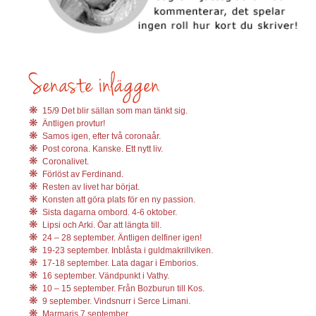
15/9 Det blir sällan som man tänkt sig.
Äntligen provtur!
Samos igen, efter två coronaår.
Post corona. Kanske. Ett nytt liv.
Coronalivet.
Förlöst av Ferdinand.
Resten av livet har börjat.
Konsten att göra plats för en ny passion.
Sista dagarna ombord. 4-6 oktober.
Lipsi och Arki. Öar att längta till.
24 – 28 september. Äntligen delfiner igen!
19-23 september. Inblåsta i guldmakrillviken.
17-18 september. Lata dagar i Emborios.
16 september. Vändpunkt i Vathy.
10 – 15 september. Från Bozburun till Kos.
9 september. Vindsnurr i Serce Limani.
Marmaris 7 september.