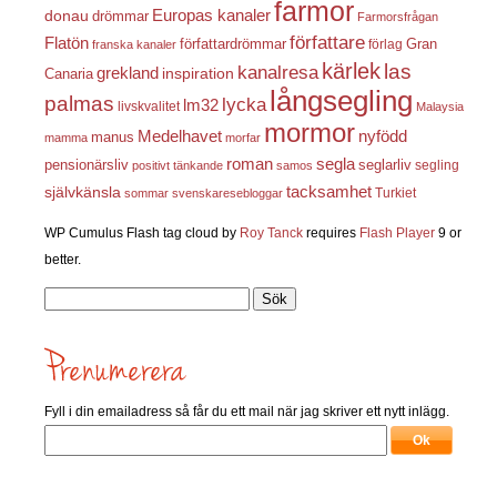
farmor
Europas kanaler
donau
drömmar
Farmorsfrågan
författare
Flatön
författardrömmar
förlag
Gran
franska kanaler
kärlek
las
kanalresa
grekland
inspiration
Canaria
långsegling
palmas
lycka
lm32
livskvalitet
Malaysia
mormor
nyfödd
Medelhavet
manus
mamma
morfar
roman
segla
pensionärsliv
seglarliv
segling
positivt tänkande
samos
självkänsla
tacksamhet
Turkiet
sommar
svenskaresebloggar
WP Cumulus Flash tag cloud by
Roy Tanck
requires
Flash Player
9 or
better.
Sök
efter:
Fyll i din emailadress så får du ett mail när jag skriver ett nytt inlägg.