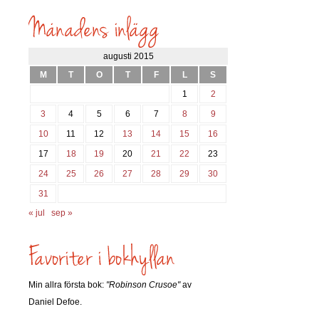
inlägg
söks?
augusti 2015
M
T
O
T
F
L
S
1
2
3
4
5
6
7
8
9
10
11
12
13
14
15
16
17
18
19
20
21
22
23
24
25
26
27
28
29
30
31
« jul
sep »
Min allra första bok:
"Robinson Crusoe"
av
Daniel Defoe.