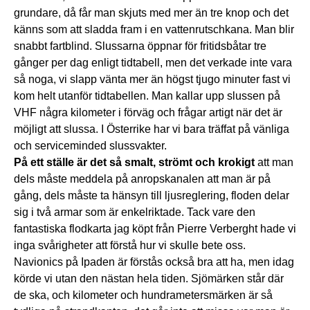
grundare, då får man skjuts med mer än tre knop och det
känns som att sladda fram i en vattenrutschkana. Man blir
snabbt fartblind. Slussarna öppnar för fritidsbåtar tre
gånger per dag enligt tidtabell, men det verkade inte vara
så noga, vi slapp vänta mer än högst tjugo minuter fast vi
kom helt utanför tidtabellen. Man kallar upp slussen på
VHF några kilometer i förväg och frågar artigt när det är
möjligt att slussa. I Österrike har vi bara träffat på vänliga
och serviceminded slussvakter.
På ett ställe är det så smalt, strömt och krokigt
att man
dels måste meddela på anropskanalen att man är på
gång, dels måste ta hänsyn till ljusreglering, floden delar
sig i två armar som är enkelriktade. Tack vare den
fantastiska flodkarta jag köpt från Pierre Verberght hade vi
inga svårigheter att förstå hur vi skulle bete oss.
Navionics på Ipaden är förstås också bra att ha, men idag
körde vi utan den nästan hela tiden. Sjömärken står där
de ska, och kilometer och hundrametersmärken är så