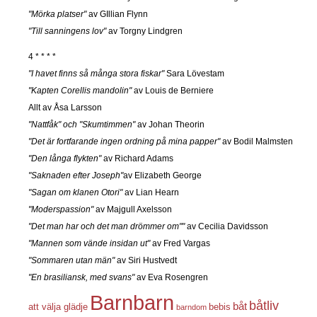
"Mörka platser"
av GIllian Flynn
"Till sanningens lov"
av Torgny Lindgren
4 * * * *
"I havet finns så många stora fiskar"
Sara Lövestam
"Kapten Corellis mandolin"
av Louis de Berniere
Allt av Åsa Larsson
"Nattfåk" och "Skumtimmen"
av Johan Theorin
"Det är fortfarande ingen ordning på mina papper"
av Bodil Malmsten
"Den långa flykten"
av Richard Adams
"Saknaden efter Joseph"
av Elizabeth George
"Sagan om klanen Otori"
av Lian Hearn
"Moderspassion"
av Majgull Axelsson
"Det man har och det man drömmer om""
av Cecilia Davidsson
"Mannen som vände insidan ut"
av Fred Vargas
"Sommaren utan män"
av Siri Hustvedt
"En brasiliansk, med svans"
av Eva Rosengren
Barnbarn
båtliv
båt
att välja glädje
bebis
barndom