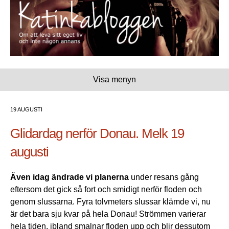
Visa menyn
19 AUGUSTI
Glidardag nerför Donau. Melk 19
augusti
Även idag ändrade vi planerna
under resans gång
eftersom det gick så fort och smidigt nerför floden och
genom slussarna. Fyra tolvmeters slussar klämde vi, nu
är det bara sju kvar på hela Donau! Strömmen varierar
hela tiden, ibland smalnar floden upp och blir dessutom