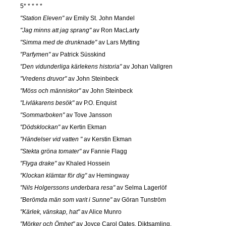
5* * * * *
"Station Eleven"
av Emily St. John Mandel
"Jag minns att jag sprang"
av Ron MacLarty
"Simma med de drunknade"
av Lars Mytting
"Parfymen"
av Patrick Süsskind
"Den vidunderliga kärlekens historia"
av Johan Vallgren
"Vredens druvor"
av John Steinbeck
"Möss och människor"
av John Steinbeck
"Livläkarens besök"
av P.O. Enquist
"Sommarboken"
av Tove Jansson
"Dödsklockan"
av Kertin Ekman
"Händelser vid vatten "
av Kerstin Ekman
"Stekta gröna tomater"
av Fannie Flagg
"Flyga drake"
av Khaled Hossein
"Klockan klämtar för dig"
av Hemingway
"Nils Holgerssons underbara resa"
av Selma Lagerlöf
"Berömda män som varit i Sunne"
av Göran Tunström
"Kärlek, vänskap, hat"
av Alice Munro
"Mörker och Ömhet"
av Joyce Carol Oates. Diktsamling.