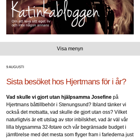
Visa menyn
9 AUGUSTI
Sista besöket hos Hjertmans för i år?
Vad skulle vi gjort utan hjälpsamma Josefine
på
Hjertmans båttillbehör i Stenungsund? Ibland tänker vi
också det motsatta, vad skulle de gjort utan oss? Vilket
naturligtvis är ett utslag av stor inbilskhet, vad är väl vår
lilla blygsamma 32-fotare och vår begränsade budget i
jämförelse med det mesta som flyger fram i farlederna just