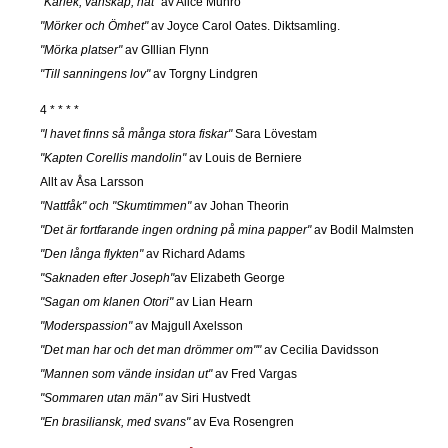
"Kärlek, vänskap, hat"
av Alice Munro
"Mörker och Ömhet"
av Joyce Carol Oates. Diktsamling.
"Mörka platser"
av GIllian Flynn
"Till sanningens lov"
av Torgny Lindgren
4 * * * *
"I havet finns så många stora fiskar"
Sara Lövestam
"Kapten Corellis mandolin"
av Louis de Berniere
Allt av Åsa Larsson
"Nattfåk" och "Skumtimmen"
av Johan Theorin
"Det är fortfarande ingen ordning på mina papper"
av Bodil Malmsten
"Den långa flykten"
av Richard Adams
"Saknaden efter Joseph"
av Elizabeth George
"Sagan om klanen Otori"
av Lian Hearn
"Moderspassion"
av Majgull Axelsson
"Det man har och det man drömmer om""
av Cecilia Davidsson
"Mannen som vände insidan ut"
av Fred Vargas
"Sommaren utan män"
av Siri Hustvedt
"En brasiliansk, med svans"
av Eva Rosengren