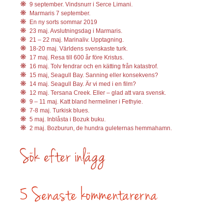
9 september. Vindsnurr i Serce Limani.
Marmaris 7 september.
En ny sorts sommar 2019
23 maj. Avslutningsdag i Marmaris.
21 – 22 maj. Marinaliv. Upptagning.
18-20 maj. Världens svenskaste turk.
17 maj. Resa till 600 år före Kristus.
16 maj. Tolv fendrar och en kätting från katastrof.
15 maj, Seagull Bay. Sanning eller konsekvens?
14 maj. Seagull Bay. Är vi med i en film?
12 maj. Tersana Creek. Eller – glad att vara svensk.
9 – 11 maj. Katt bland hermeliner i Fethyie.
7-8 maj. Turkisk blues.
5 maj. Inblåsta i Bozuk buku.
2 maj. Bozburun, de hundra guleternas hemmahamn.