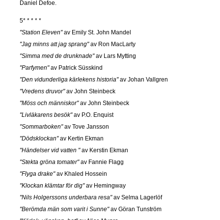
Daniel Defoe.
5* * * * *
"Station Eleven"
av Emily St. John Mandel
"Jag minns att jag sprang"
av Ron MacLarty
"Simma med de drunknade"
av Lars Mytting
"Parfymen"
av Patrick Süsskind
"Den vidunderliga kärlekens historia"
av Johan Vallgren
"Vredens druvor"
av John Steinbeck
"Möss och människor"
av John Steinbeck
"Livläkarens besök"
av P.O. Enquist
"Sommarboken"
av Tove Jansson
"Dödsklockan"
av Kertin Ekman
"Händelser vid vatten "
av Kerstin Ekman
"Stekta gröna tomater"
av Fannie Flagg
"Flyga drake"
av Khaled Hossein
"Klockan klämtar för dig"
av Hemingway
"Nils Holgerssons underbara resa"
av Selma Lagerlöf
"Berömda män som varit i Sunne"
av Göran Tunström