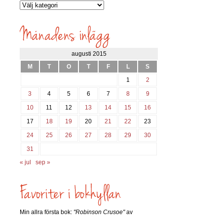
Vilka
inlägg
söks?
augusti 2015
M
T
O
T
F
L
S
1
2
3
4
5
6
7
8
9
10
11
12
13
14
15
16
17
18
19
20
21
22
23
24
25
26
27
28
29
30
31
« jul
sep »
Min allra första bok:
"Robinson Crusoe"
av