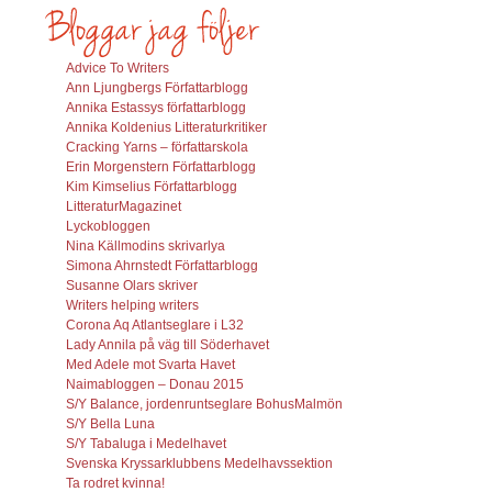
Advice To Writers
Ann Ljungbergs Författarblogg
Annika Estassys författarblogg
Annika Koldenius Litteraturkritiker
Cracking Yarns – författarskola
Erin Morgenstern Författarblogg
Kim Kimselius Författarblogg
LitteraturMagazinet
Lyckobloggen
Nina Källmodins skrivarlya
Simona Ahrnstedt Författarblogg
Susanne Olars skriver
Writers helping writers
Corona Aq Atlantseglare i L32
Lady Annila på väg till Söderhavet
Med Adele mot Svarta Havet
Naimabloggen – Donau 2015
S/Y Balance, jordenruntseglare BohusMalmön
S/Y Bella Luna
S/Y Tabaluga i Medelhavet
Svenska Kryssarklubbens Medelhavssektion
Ta rodret kvinna!