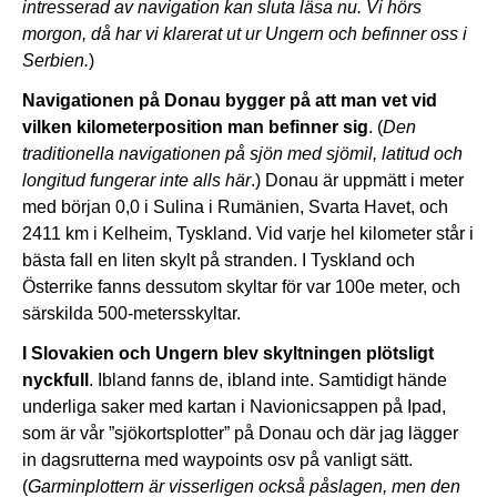
intresserad av navigation kan sluta läsa nu. Vi hörs
morgon, då har vi klarerat ut ur Ungern och befinner oss i
Serbien.
)
Navigationen på Donau bygger på att man vet vid
vilken kilometerposition man befinner sig
. (
Den
traditionella navigationen på sjön med sjömil, latitud och
longitud fungerar inte alls här
.) Donau är uppmätt i meter
med början 0,0 i Sulina i Rumänien, Svarta Havet, och
2411 km i Kelheim, Tyskland. Vid varje hel kilometer står i
bästa fall en liten skylt på stranden. I Tyskland och
Österrike fanns dessutom skyltar för var 100e meter, och
särskilda 500-metersskyltar.
I Slovakien och Ungern blev skyltningen plötsligt
nyckfull
. Ibland fanns de, ibland inte. Samtidigt hände
underliga saker med kartan i Navionicsappen på Ipad,
som är vår ”sjökortsplotter” på Donau och där jag lägger
in dagsrutterna med waypoints osv på vanligt sätt.
(
Garminplottern är visserligen också påslagen, men den