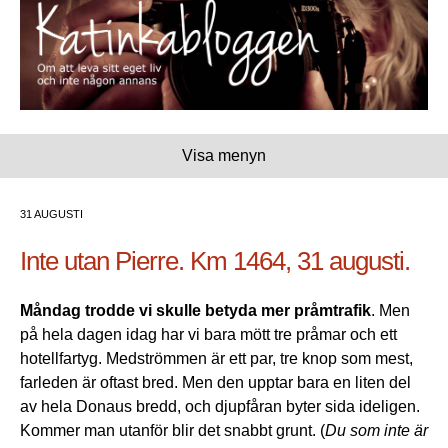
Visa menyn
31 AUGUSTI
Inte utan Pierre. Km 1464, 31 augusti.
Måndag trodde vi skulle betyda mer pråmtrafik
. Men
på hela dagen idag har vi bara mött tre pråmar och ett
hotellfartyg. Medströmmen är ett par, tre knop som mest,
farleden är oftast bred. Men den upptar bara en liten del
av hela Donaus bredd, och djupfåran byter sida ideligen.
Kommer man utanför blir det snabbt grunt. (
Du som inte är