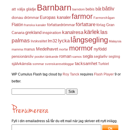
Barnbarn
båtliv
båt
att välja glädje
bebis
barndom
farmor
Europas kanaler
donau
drömmar
Farmorsfrågan
författare
Flatön
författardrömmar
förlag
Gran
franska kanaler
kärlek
las
kanalresa
grekland
inspiration
Canaria
långsegling
palmas
lycka
lm32
livskvalitet
Malaysia
mormor
nyfödd
Medelhavet
manus
mamma
morfar
roman
segla
pensionärsliv
seglarliv
segling
positivt tänkande
samos
självkänsla
tacksamhet
Turkiet
sommar
svenskaresebloggar
WP Cumulus Flash tag cloud by
Roy Tanck
requires
Flash Player
9 or
better.
Sök
efter:
Fyll i din emailadress så får du ett mail när jag skriver ett nytt inlägg.