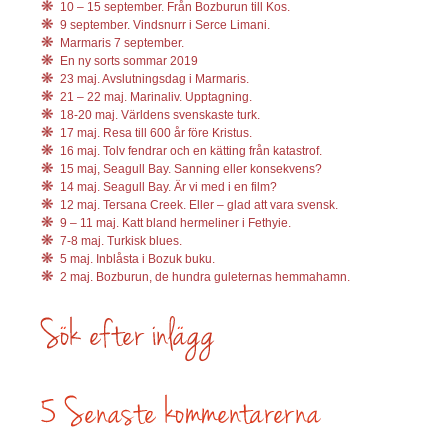
10 – 15 september. Från Bozburun till Kos.
9 september. Vindsnurr i Serce Limani.
Marmaris 7 september.
En ny sorts sommar 2019
23 maj. Avslutningsdag i Marmaris.
21 – 22 maj. Marinaliv. Upptagning.
18-20 maj. Världens svenskaste turk.
17 maj. Resa till 600 år före Kristus.
16 maj. Tolv fendrar och en kätting från katastrof.
15 maj, Seagull Bay. Sanning eller konsekvens?
14 maj. Seagull Bay. Är vi med i en film?
12 maj. Tersana Creek. Eller – glad att vara svensk.
9 – 11 maj. Katt bland hermeliner i Fethyie.
7-8 maj. Turkisk blues.
5 maj. Inblåsta i Bozuk buku.
2 maj. Bozburun, de hundra guleternas hemmahamn.