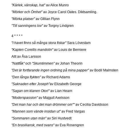
"Kärlek, vänskap, hat"
av Alice Munro
"Mörker och Ömhet"
av Joyce Carol Oates. Diktsamling.
"Mörka platser"
av GIllian Flynn
"Till sanningens lov"
av Torgny Lindgren
4 * * * *
"I havet finns så många stora fiskar"
Sara Lövestam
"Kapten Corellis mandolin"
av Louis de Berniere
Allt av Åsa Larsson
"Nattfåk" och "Skumtimmen"
av Johan Theorin
"Det är fortfarande ingen ordning på mina papper"
av Bodil Malmsten
"Den långa flykten"
av Richard Adams
"Saknaden efter Joseph"
av Elizabeth George
"Sagan om klanen Otori"
av Lian Hearn
"Moderspassion"
av Majgull Axelsson
"Det man har och det man drömmer om""
av Cecilia Davidsson
"Mannen som vände insidan ut"
av Fred Vargas
"Sommaren utan män"
av Siri Hustvedt
"En brasiliansk, med svans"
av Eva Rosengren