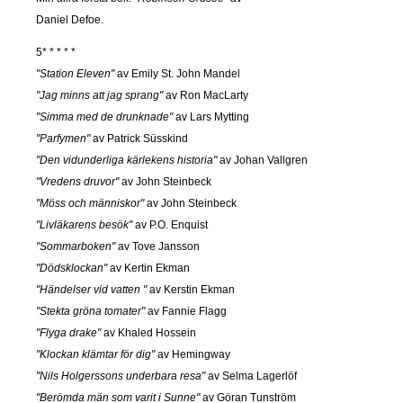
Daniel Defoe.
5* * * * *
"Station Eleven"
av Emily St. John Mandel
"Jag minns att jag sprang"
av Ron MacLarty
"Simma med de drunknade"
av Lars Mytting
"Parfymen"
av Patrick Süsskind
"Den vidunderliga kärlekens historia"
av Johan Vallgren
"Vredens druvor"
av John Steinbeck
"Möss och människor"
av John Steinbeck
"Livläkarens besök"
av P.O. Enquist
"Sommarboken"
av Tove Jansson
"Dödsklockan"
av Kertin Ekman
"Händelser vid vatten "
av Kerstin Ekman
"Stekta gröna tomater"
av Fannie Flagg
"Flyga drake"
av Khaled Hossein
"Klockan klämtar för dig"
av Hemingway
"Nils Holgerssons underbara resa"
av Selma Lagerlöf
"Berömda män som varit i Sunne"
av Göran Tunström