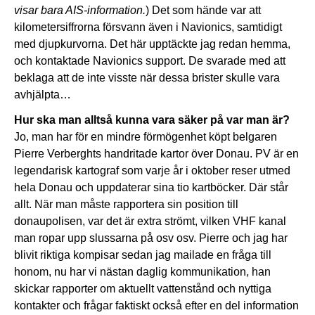
visar bara AIS-information.
) Det som hände var att
kilometersiffrorna försvann även i Navionics, samtidigt
med djupkurvorna. Det här upptäckte jag redan hemma,
och kontaktade Navionics support. De svarade med att
beklaga att de inte visste när dessa brister skulle vara
avhjälpta…
Hur ska man alltså kunna vara säker på var man är?
Jo, man har för en mindre förmögenhet köpt belgaren
Pierre Verberghts handritade kartor över Donau. PV är en
legendarisk kartograf som varje år i oktober reser utmed
hela Donau och uppdaterar sina tio kartböcker. Där står
allt. När man måste rapportera sin position till
donaupolisen, var det är extra strömt, vilken VHF kanal
man ropar upp slussarna på osv osv. Pierre och jag har
blivit riktiga kompisar sedan jag mailade en fråga till
honom, nu har vi nästan daglig kommunikation, han
skickar rapporter om aktuellt vattenstånd och nyttiga
kontakter och frågar faktiskt också efter en del information