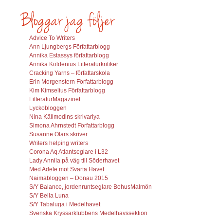
Advice To Writers
Ann Ljungbergs Författarblogg
Annika Estassys författarblogg
Annika Koldenius Litteraturkritiker
Cracking Yarns – författarskola
Erin Morgenstern Författarblogg
Kim Kimselius Författarblogg
LitteraturMagazinet
Lyckobloggen
Nina Källmodins skrivarlya
Simona Ahrnstedt Författarblogg
Susanne Olars skriver
Writers helping writers
Corona Aq Atlantseglare i L32
Lady Annila på väg till Söderhavet
Med Adele mot Svarta Havet
Naimabloggen – Donau 2015
S/Y Balance, jordenruntseglare BohusMalmön
S/Y Bella Luna
S/Y Tabaluga i Medelhavet
Svenska Kryssarklubbens Medelhavssektion