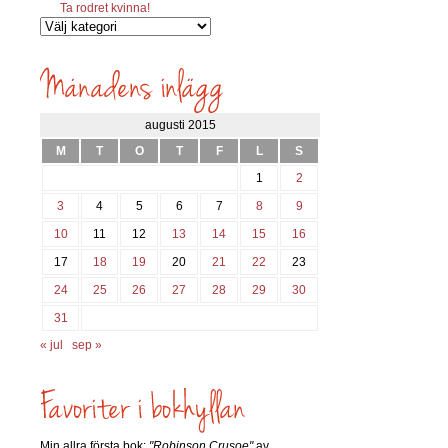
Ta rodret kvinna!
Vilka
inlägg
söks?
augusti 2015
M
T
O
T
F
L
S
1
2
3
4
5
6
7
8
9
10
11
12
13
14
15
16
17
18
19
20
21
22
23
24
25
26
27
28
29
30
31
« jul
sep »
Min allra första bok:
"Robinson Crusoe"
av