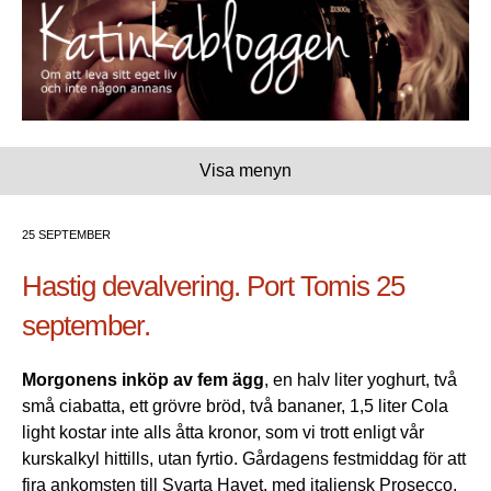
Visa menyn
25 SEPTEMBER
Hastig devalvering. Port Tomis 25
september.
Morgonens inköp av fem ägg
, en halv liter yoghurt, två
små ciabatta, ett grövre bröd, två bananer, 1,5 liter Cola
light kostar inte alls åtta kronor, som vi trott enligt vår
kurskalkyl hittills, utan fyrtio. Gårdagens festmiddag för att
fira ankomsten till Svarta Havet, med italiensk Prosecco,