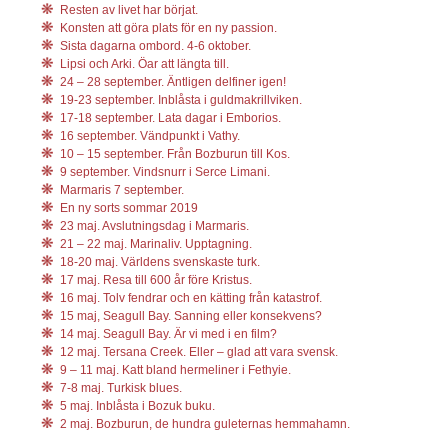
Resten av livet har börjat.
Konsten att göra plats för en ny passion.
Sista dagarna ombord. 4-6 oktober.
Lipsi och Arki. Öar att längta till.
24 – 28 september. Äntligen delfiner igen!
19-23 september. Inblåsta i guldmakrillviken.
17-18 september. Lata dagar i Emborios.
16 september. Vändpunkt i Vathy.
10 – 15 september. Från Bozburun till Kos.
9 september. Vindsnurr i Serce Limani.
Marmaris 7 september.
En ny sorts sommar 2019
23 maj. Avslutningsdag i Marmaris.
21 – 22 maj. Marinaliv. Upptagning.
18-20 maj. Världens svenskaste turk.
17 maj. Resa till 600 år före Kristus.
16 maj. Tolv fendrar och en kätting från katastrof.
15 maj, Seagull Bay. Sanning eller konsekvens?
14 maj. Seagull Bay. Är vi med i en film?
12 maj. Tersana Creek. Eller – glad att vara svensk.
9 – 11 maj. Katt bland hermeliner i Fethyie.
7-8 maj. Turkisk blues.
5 maj. Inblåsta i Bozuk buku.
2 maj. Bozburun, de hundra guleternas hemmahamn.