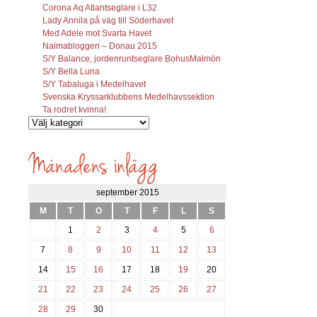
Corona Aq Atlantseglare i L32
Lady Annila på väg till Söderhavet
Med Adele mot Svarta Havet
Naimabloggen – Donau 2015
S/Y Balance, jordenruntseglare BohusMalmön
S/Y Bella Luna
S/Y Tabaluga i Medelhavet
Svenska Kryssarklubbens Medelhavssektion
Ta rodret kvinna!
Vilka
inlägg
söks?
september 2015
M
T
O
T
F
L
S
1
2
3
4
5
6
7
8
9
10
11
12
13
14
15
16
17
18
19
20
21
22
23
24
25
26
27
28
29
30