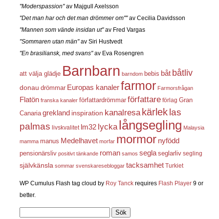
"Moderspassion"
av Majgull Axelsson
"Det man har och det man drömmer om""
av Cecilia Davidsson
"Mannen som vände insidan ut"
av Fred Vargas
"Sommaren utan män"
av Siri Hustvedt
"En brasiliansk, med svans"
av Eva Rosengren
Barnbarn
båtliv
båt
att välja glädje
bebis
barndom
farmor
Europas kanaler
donau
drömmar
Farmorsfrågan
författare
Flatön
författardrömmar
förlag
Gran
franska kanaler
kärlek
las
kanalresa
grekland
inspiration
Canaria
långsegling
palmas
lycka
lm32
livskvalitet
Malaysia
mormor
nyfödd
Medelhavet
manus
mamma
morfar
roman
segla
pensionärsliv
seglarliv
segling
positivt tänkande
samos
självkänsla
tacksamhet
Turkiet
sommar
svenskaresebloggar
WP Cumulus Flash tag cloud by
Roy Tanck
requires
Flash Player
9 or
better.
Sök