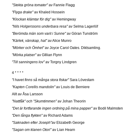
"Stekta gröna tomater"
av Fannie Flagg
"Flyga drake"
av Khaled Hossein
"Klockan klämtar för dig"
av Hemingway
"Nils Holgerssons underbara resa"
av Selma Lagerlöf
"Berömda män som varit i Sunne"
av Göran Tunström
"Kärlek, vänskap, hat"
av Alice Munro
"Mörker och Ömhet"
av Joyce Carol Oates. Diktsamling.
"Mörka platser"
av GIllian Flynn
"Till sanningens lov"
av Torgny Lindgren
4 * * * *
"I havet finns så många stora fiskar"
Sara Lövestam
"Kapten Corellis mandolin"
av Louis de Berniere
Allt av Åsa Larsson
"Nattfåk" och "Skumtimmen"
av Johan Theorin
"Det är fortfarande ingen ordning på mina papper"
av Bodil Malmsten
"Den långa flykten"
av Richard Adams
"Saknaden efter Joseph"
av Elizabeth George
"Sagan om klanen Otori"
av Lian Hearn