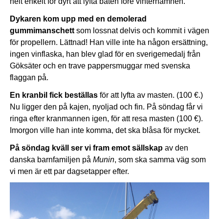
helt enkelt för dyrt att lyfta båten före vinterhamnen.
Dykaren kom upp med en demolerad
gummimanschett
som lossnat delvis och kommit i vägen
för propellern. Lättnad! Han ville inte ha någon ersättning,
ingen vinflaska, han blev glad för en sverigemedalj från
Göksäter och en trave pappersmuggar med svenska
flaggan på.
En kranbil fick beställas
för att lyfta av masten. (100 €.)
Nu ligger den på kajen, nyoljad och fin. På söndag får vi
ringa efter kranmannen igen, för att resa masten (100 €).
Imorgon ville han inte komma, det ska blåsa för mycket.
På söndag kväll ser vi fram emot sällskap
av den
danska barnfamiljen på
Munin
, som ska samma väg som
vi men är ett par dagsetapper efter.