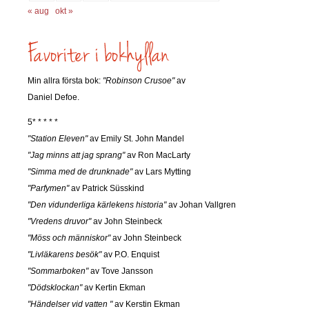
« aug
okt »
Min allra första bok:
"Robinson Crusoe"
av
Daniel Defoe.
5* * * * *
"Station Eleven"
av Emily St. John Mandel
"Jag minns att jag sprang"
av Ron MacLarty
"Simma med de drunknade"
av Lars Mytting
"Parfymen"
av Patrick Süsskind
"Den vidunderliga kärlekens historia"
av Johan Vallgren
"Vredens druvor"
av John Steinbeck
"Möss och människor"
av John Steinbeck
"Livläkarens besök"
av P.O. Enquist
"Sommarboken"
av Tove Jansson
"Dödsklockan"
av Kertin Ekman
"Händelser vid vatten "
av Kerstin Ekman