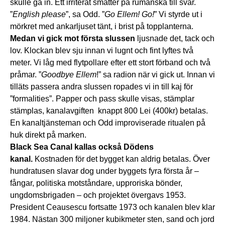
skulle gå in. Ett irriterat smatter på rumänska till svar.
”
English please
”, sa Odd. ”
Go Ellem! Go!
” Vi styrde ut i
mörkret med ankarljuset tänt, i brist på topplanterna.
Medan vi gick mot första slussen
ljusnade det, tack och
lov. Klockan blev sju innan vi lugnt och fint lyftes två
meter. Vi låg med flytpollare efter ett stort förband och två
pråmar. ”
Goodbye Ellem
!” sa radion när vi gick ut. Innan vi
tilläts passera andra slussen ropades vi in till kaj för
”formalities”. Papper och pass skulle visas, stämplar
stämplas, kanalavgiften knappt 800 Lei (400kr) betalas.
En kanaltjänsteman och Odd improviserade ritualen på
huk direkt på marken.
Black Sea Canal kallas också Dödens
kanal.
Kostnaden för det bygget kan aldrig betalas. Över
hundratusen slavar dog under byggets fyra första år –
fångar, politiska motståndare, upproriska bönder,
ungdomsbrigaden – och projektet övergavs 1953.
President Ceausescu fortsatte 1973 och kanalen blev klar
1984. Nästan 300 miljoner kubikmeter sten, sand och jord