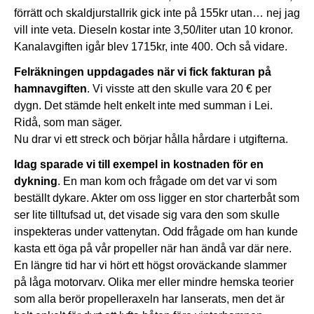
förrätt och skaldjurstallrik gick inte på 155kr utan… nej jag
vill inte veta. Dieseln kostar inte 3,50/liter utan 10 kronor.
Kanalavgiften igår blev 1715kr, inte 400. Och så vidare.
Felräkningen uppdagades när vi fick fakturan på
hamnavgiften
. Vi visste att den skulle vara 20 € per
dygn. Det stämde helt enkelt inte med summan i Lei.
Ridå, som man säger.
Nu drar vi ett streck och börjar hålla hårdare i utgifterna.
Idag sparade vi till exempel in kostnaden för en
dykning
. En man kom och frågade om det var vi som
beställt dykare. Akter om oss ligger en stor charterbåt som
ser lite tilltufsad ut, det visade sig vara den som skulle
inspekteras under vattenytan. Odd frågade om han kunde
kasta ett öga på vår propeller när han ändå var där nere.
En längre tid har vi hört ett högst oroväckande slammer
på låga motorvarv. Olika mer eller mindre hemska teorier
som alla berör propelleraxeln har lanserats, men det är