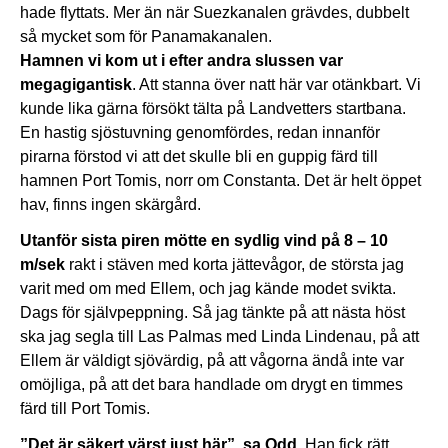
hade flyttats. Mer än när Suezkanalen grävdes, dubbelt
så mycket som för Panamakanalen.
Hamnen vi kom ut i efter andra slussen var
megagigantisk
. Att stanna över natt här var otänkbart. Vi
kunde lika gärna försökt tälta på Landvetters startbana.
En hastig sjöstuvning genomfördes, redan innanför
pirarna förstod vi att det skulle bli en guppig färd till
hamnen Port Tomis, norr om Constanta. Det är helt öppet
hav, finns ingen skärgård.
Utanför sista piren mötte en sydlig vind på 8 – 10
m/sek
rakt i stäven med korta jättevågor, de största jag
varit med om med Ellem, och jag kände modet svikta.
Dags för självpeppning. Så jag tänkte på att nästa höst
ska jag segla till Las Palmas med Linda Lindenau, på att
Ellem är väldigt sjövärdig, på att vågorna ändå inte var
omöjliga, på att det bara handlade om drygt en timmes
färd till Port Tomis.
”Det är säkert värst just här”, sa Odd.
Han fick rätt,