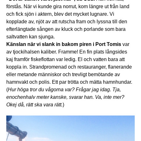
förstås. När vi kunde gira norrut, kom längre ut från land
och fick sjön i aktern, blev det mycket lugnare. Vi
kopplade av, njöt av att rutscha fram och lyssna till den
efterlängtade sången av kluck och porlande som bara
saltvatten kan sjunga.
Känslan när vi slank in bakom piren i Port Tomis
var
av tjockihalsen kaliber. Framme! En fin plats långsides
kaj framför fiskeflottan var ledig. El och vatten bara att
koppla in. Strandpromenad och restauranger, flanerande
eller metande människor och trevligt bemötande av
hamnvakt och polis. Ett par trötta och mätta hamnhundar.
(
Hur höga tror du vågorna var? Frågar jag idag. Tja,
enochenhalv meter kanske, svarar han. Va, inte mer?
Okej då, rätt ska vara rätt.
)