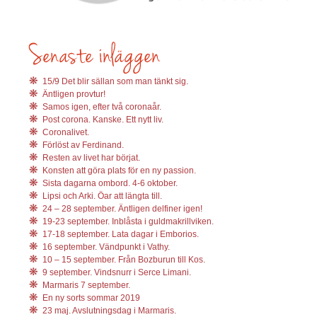
15/9 Det blir sällan som man tänkt sig.
Äntligen provtur!
Samos igen, efter två coronaår.
Post corona. Kanske. Ett nytt liv.
Coronalivet.
Förlöst av Ferdinand.
Resten av livet har börjat.
Konsten att göra plats för en ny passion.
Sista dagarna ombord. 4-6 oktober.
Lipsi och Arki. Öar att längta till.
24 – 28 september. Äntligen delfiner igen!
19-23 september. Inblåsta i guldmakrillviken.
17-18 september. Lata dagar i Emborios.
16 september. Vändpunkt i Vathy.
10 – 15 september. Från Bozburun till Kos.
9 september. Vindsnurr i Serce Limani.
Marmaris 7 september.
En ny sorts sommar 2019
23 maj. Avslutningsdag i Marmaris.