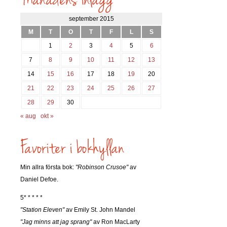
september 2015
M
T
O
T
F
L
S
1
2
3
4
5
6
7
8
9
10
11
12
13
14
15
16
17
18
19
20
21
22
23
24
25
26
27
28
29
30
« aug
okt »
Min allra första bok:
"Robinson Crusoe"
av
Daniel Defoe.
5* * * * *
"Station Eleven"
av Emily St. John Mandel
"Jag minns att jag sprang"
av Ron MacLarty