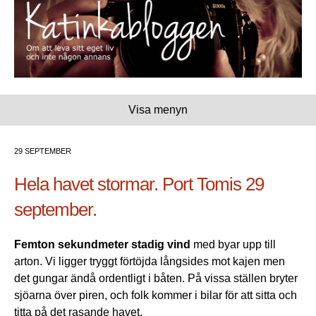
Visa menyn
29 SEPTEMBER
Hela havet stormar. Port Tomis 29
september.
Femton sekundmeter stadig vind
med byar upp till
arton. Vi ligger tryggt förtöjda långsides mot kajen men
det gungar ändå ordentligt i båten. På vissa ställen bryter
sjöarna över piren, och folk kommer i bilar för att sitta och
titta på det rasande havet.