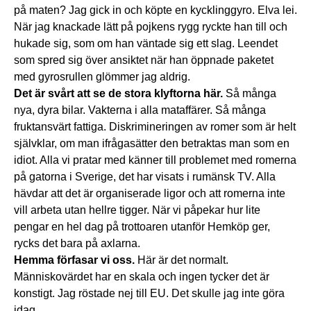
på maten? Jag gick in och köpte en kycklinggyro. Elva lei.
När jag knackade lätt på pojkens rygg ryckte han till och
hukade sig, som om han väntade sig ett slag. Leendet
som spred sig över ansiktet när han öppnade paketet
med gyrosrullen glömmer jag aldrig.
Det är svårt att se de stora klyftorna här.
Så många
nya, dyra bilar. Vakterna i alla mataffärer. Så många
fruktansvärt fattiga. Diskrimineringen av romer som är helt
självklar, om man ifrågasätter den betraktas man som en
idiot. Alla vi pratar med känner till problemet med romerna
på gatorna i Sverige, det har visats i rumänsk TV. Alla
hävdar att det är organiserade ligor och att romerna inte
vill arbeta utan hellre tigger. När vi påpekar hur lite
pengar en hel dag på trottoaren utanför Hemköp ger,
rycks det bara på axlarna.
Hemma förfasar vi oss.
Här är det normalt.
Människovärdet har en skala och ingen tycker det är
konstigt. Jag röstade nej till EU. Det skulle jag inte göra
idag.