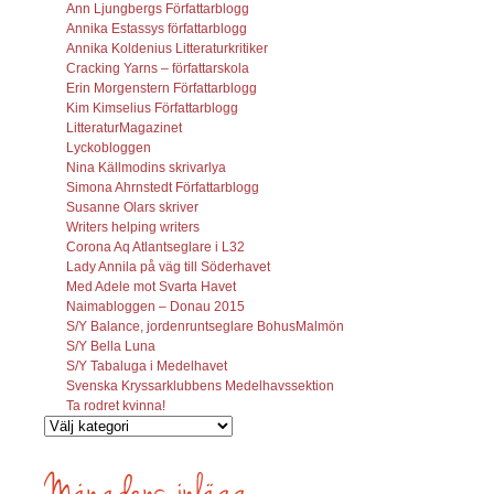
Ann Ljungbergs Författarblogg
Annika Estassys författarblogg
Annika Koldenius Litteraturkritiker
Cracking Yarns – författarskola
Erin Morgenstern Författarblogg
Kim Kimselius Författarblogg
LitteraturMagazinet
Lyckobloggen
Nina Källmodins skrivarlya
Simona Ahrnstedt Författarblogg
Susanne Olars skriver
Writers helping writers
Corona Aq Atlantseglare i L32
Lady Annila på väg till Söderhavet
Med Adele mot Svarta Havet
Naimabloggen – Donau 2015
S/Y Balance, jordenruntseglare BohusMalmön
S/Y Bella Luna
S/Y Tabaluga i Medelhavet
Svenska Kryssarklubbens Medelhavssektion
Ta rodret kvinna!
Vilka
inlägg
söks?