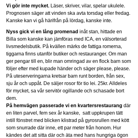
Vi gör inte mycket.
Läser, skriver, vilar, spelar ukulele.
Prognosen säger att vinden ska avta torsdag eller fredag.
Kanske kan vi gå härifrån på lördag, kanske inte.
Nyss gick vi en lång promenad
inåt stan, hittade en
Billa som kanske kan jämföras med ICA, en välsorterad
livsmedelsbutik. På kvällen märks de fattiga romerna,
tiggarna finns utanför butiker och restauranger. Om man
ger pengar till en, blir man omringad av en flock barn som
följer efter med kupade händer och säger please, please.
På uteserveringarna kretsar barn runt borden, från sex,
sju år och uppåt. De säljer rosor för tio lei. 25kr. Alldeles
för mycket, sa vår servitör ogillande och schasade bort
dem.
På hemvägen passerade vi en kvartersrestaurang
där
en liten parvel, fem sex år kanske, satt uppkrupen tätt
intill fönstret med blicken klistrad på gyrosrullen med kött
som snurrade där inne, ett par meter från honom. Hur
kändes det att sitta där och äta med hans hungriga ögon