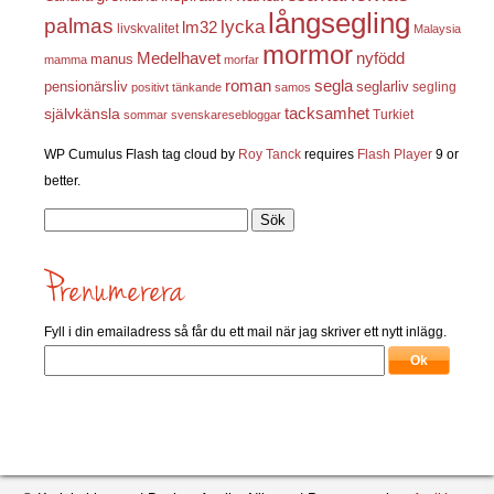
långsegling
palmas
lycka
lm32
livskvalitet
Malaysia
mormor
nyfödd
Medelhavet
manus
mamma
morfar
roman
segla
pensionärsliv
seglarliv
segling
positivt tänkande
samos
självkänsla
tacksamhet
Turkiet
sommar
svenskaresebloggar
WP Cumulus Flash tag cloud by
Roy Tanck
requires
Flash Player
9 or
better.
Sök
efter:
Fyll i din emailadress så får du ett mail när jag skriver ett nytt inlägg.