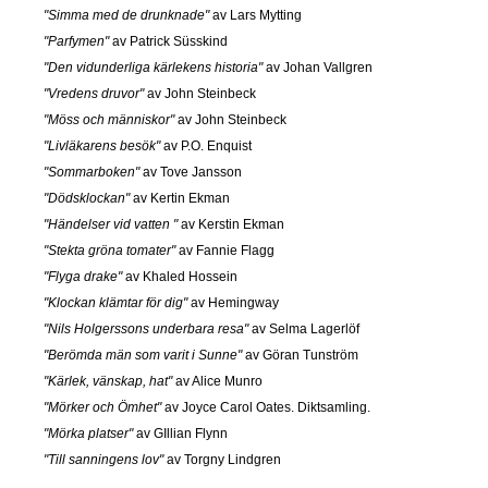
"Simma med de drunknade"
av Lars Mytting
"Parfymen"
av Patrick Süsskind
"Den vidunderliga kärlekens historia"
av Johan Vallgren
"Vredens druvor"
av John Steinbeck
"Möss och människor"
av John Steinbeck
"Livläkarens besök"
av P.O. Enquist
"Sommarboken"
av Tove Jansson
"Dödsklockan"
av Kertin Ekman
"Händelser vid vatten "
av Kerstin Ekman
"Stekta gröna tomater"
av Fannie Flagg
"Flyga drake"
av Khaled Hossein
"Klockan klämtar för dig"
av Hemingway
"Nils Holgerssons underbara resa"
av Selma Lagerlöf
"Berömda män som varit i Sunne"
av Göran Tunström
"Kärlek, vänskap, hat"
av Alice Munro
"Mörker och Ömhet"
av Joyce Carol Oates. Diktsamling.
"Mörka platser"
av GIllian Flynn
"Till sanningens lov"
av Torgny Lindgren