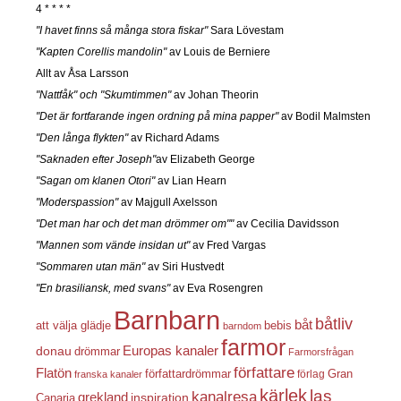
4 * * * *
"I havet finns så många stora fiskar"
Sara Lövestam
"Kapten Corellis mandolin"
av Louis de Berniere
Allt av Åsa Larsson
"Nattfåk" och "Skumtimmen"
av Johan Theorin
"Det är fortfarande ingen ordning på mina papper"
av Bodil Malmsten
"Den långa flykten"
av Richard Adams
"Saknaden efter Joseph"
av Elizabeth George
"Sagan om klanen Otori"
av Lian Hearn
"Moderspassion"
av Majgull Axelsson
"Det man har och det man drömmer om""
av Cecilia Davidsson
"Mannen som vände insidan ut"
av Fred Vargas
"Sommaren utan män"
av Siri Hustvedt
"En brasiliansk, med svans"
av Eva Rosengren
Barnbarn
båtliv
båt
att välja glädje
bebis
barndom
farmor
Europas kanaler
donau
drömmar
Farmorsfrågan
författare
Flatön
författardrömmar
förlag
Gran
franska kanaler
kärlek
las
kanalresa
grekland
inspiration
Canaria