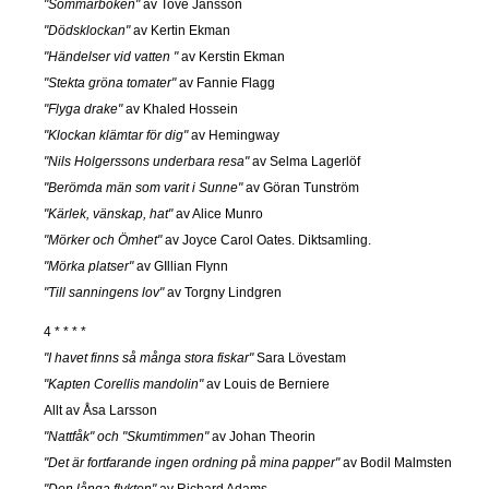
"Sommarboken"
av Tove Jansson
"Dödsklockan"
av Kertin Ekman
"Händelser vid vatten "
av Kerstin Ekman
"Stekta gröna tomater"
av Fannie Flagg
"Flyga drake"
av Khaled Hossein
"Klockan klämtar för dig"
av Hemingway
"Nils Holgerssons underbara resa"
av Selma Lagerlöf
"Berömda män som varit i Sunne"
av Göran Tunström
"Kärlek, vänskap, hat"
av Alice Munro
"Mörker och Ömhet"
av Joyce Carol Oates. Diktsamling.
"Mörka platser"
av GIllian Flynn
"Till sanningens lov"
av Torgny Lindgren
4 * * * *
"I havet finns så många stora fiskar"
Sara Lövestam
"Kapten Corellis mandolin"
av Louis de Berniere
Allt av Åsa Larsson
"Nattfåk" och "Skumtimmen"
av Johan Theorin
"Det är fortfarande ingen ordning på mina papper"
av Bodil Malmsten