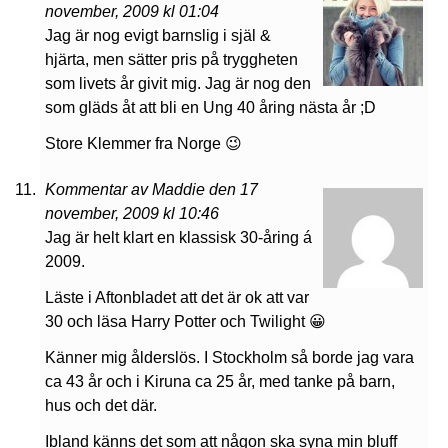
november, 2009 kl 01:04
Jag är nog evigt barnslig i själ &
hjärta, men sätter pris på tryggheten
som livets år givit mig. Jag är nog den
som gläds åt att bli en Ung 40 åring nästa år ;D
Store Klemmer fra Norge 😉
Kommentar av Maddie den 17
november, 2009 kl 10:46
Jag är helt klart en klassisk 30-åring á
2009.
Läste i Aftonbladet att det är ok att var
30 och läsa Harry Potter och Twilight 😀
Känner mig ålderslös. I Stockholm så borde jag vara
ca 43 år och i Kiruna ca 25 år, med tanke på barn,
hus och det där.
Ibland känns det som att någon ska syna min bluff