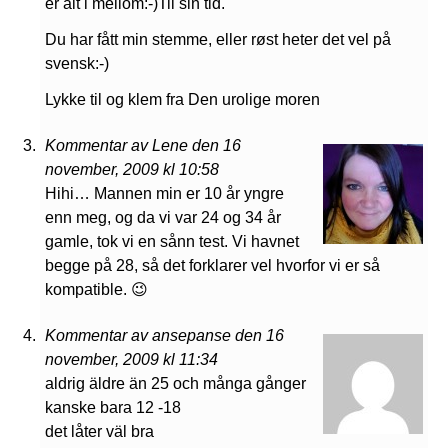
er alt i mellom:-)Til sin tid.
Du har fått min stemme, eller røst heter det vel på
svensk:-)
Lykke til og klem fra Den urolige moren
Kommentar av Lene den 16
november, 2009 kl 10:58
Hihi… Mannen min er 10 år yngre
enn meg, og da vi var 24 og 34 år
gamle, tok vi en sånn test. Vi havnet
begge på 28, så det forklarer vel hvorfor vi er så
kompatible. 😉
Kommentar av ansepanse den 16
november, 2009 kl 11:34
aldrig äldre än 25 och många gånger
kanske bara 12 -18
det låter väl bra