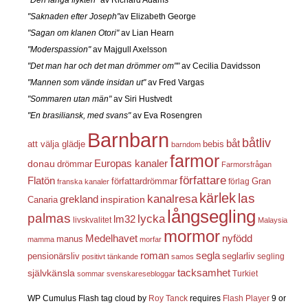
"Den långa flykten"
av Richard Adams
"Saknaden efter Joseph"
av Elizabeth George
"Sagan om klanen Otori"
av Lian Hearn
"Moderspassion"
av Majgull Axelsson
"Det man har och det man drömmer om""
av Cecilia Davidsson
"Mannen som vände insidan ut"
av Fred Vargas
"Sommaren utan män"
av Siri Hustvedt
"En brasiliansk, med svans"
av Eva Rosengren
Barnbarn
båtliv
båt
att välja glädje
bebis
barndom
farmor
Europas kanaler
donau
drömmar
Farmorsfrågan
författare
Flatön
författardrömmar
förlag
Gran
franska kanaler
kärlek
las
kanalresa
grekland
inspiration
Canaria
långsegling
palmas
lycka
lm32
livskvalitet
Malaysia
mormor
nyfödd
Medelhavet
manus
mamma
morfar
roman
segla
pensionärsliv
seglarliv
segling
positivt tänkande
samos
självkänsla
tacksamhet
Turkiet
sommar
svenskaresebloggar
WP Cumulus Flash tag cloud by
Roy Tanck
requires
Flash Player
9 or