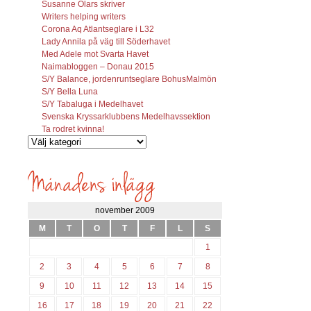
Susanne Olars skriver
Writers helping writers
Corona Aq Atlantseglare i L32
Lady Annila på väg till Söderhavet
Med Adele mot Svarta Havet
Naimabloggen – Donau 2015
S/Y Balance, jordenruntseglare BohusMalmön
S/Y Bella Luna
S/Y Tabaluga i Medelhavet
Svenska Kryssarklubbens Medelhavssektion
Ta rodret kvinna!
Vilka
inlägg
söks?
november 2009
M
T
O
T
F
L
S
1
2
3
4
5
6
7
8
9
10
11
12
13
14
15
16
17
18
19
20
21
22