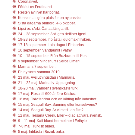
Coronalivet.
Förlöst av Ferdinand.
Resten av livet har börjat.
Konsten att göra plats för en ny passion.
Sista dagarna ombord. 4-6 oktober.
Lipsi och Arki. Öar att längta till.
24 – 28 september. Äntligen delfiner igen!
19-23 september. Inblåsta i guldmakrillviken.
17-18 september. Lata dagar i Emborios.
16 september. Vändpunkt i Vathy.
10 – 15 september. Från Bozburun till Kos.
9 september. Vindsnurr i Serce Limani.
Marmaris 7 september.
En ny sorts sommar 2019
23 maj. Avslutningsdag i Marmaris.
21 – 22 maj. Marinaliv. Upptagning.
18-20 maj. Världens svenskaste turk.
17 maj. Resa till 600 år före Kristus.
16 maj. Tolv fendrar och en kätting från katastrof.
15 maj, Seagull Bay. Sanning eller konsekvens?
14 maj. Seagull Bay. Är vi med i en film?
12 maj. Tersana Creek. Eller – glad att vara svensk.
9 – 11 maj. Katt bland hermeliner i Fethyie.
7-8 maj. Turkisk blues.
5 maj. Inblåsta i Bozuk buku.