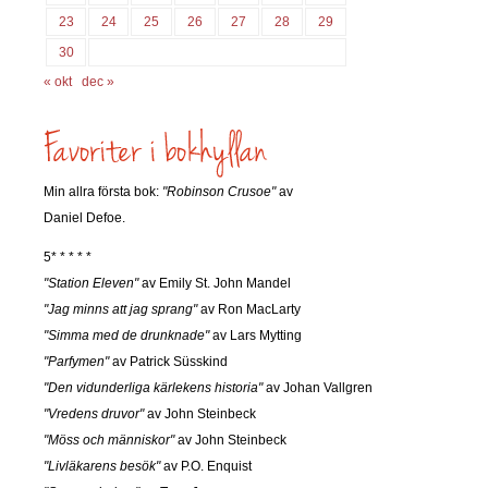
23
24
25
26
27
28
29
30
« okt
dec »
Min allra första bok:
"Robinson Crusoe"
av
Daniel Defoe.
5* * * * *
"Station Eleven"
av Emily St. John Mandel
"Jag minns att jag sprang"
av Ron MacLarty
"Simma med de drunknade"
av Lars Mytting
"Parfymen"
av Patrick Süsskind
"Den vidunderliga kärlekens historia"
av Johan Vallgren
"Vredens druvor"
av John Steinbeck
"Möss och människor"
av John Steinbeck
"Livläkarens besök"
av P.O. Enquist