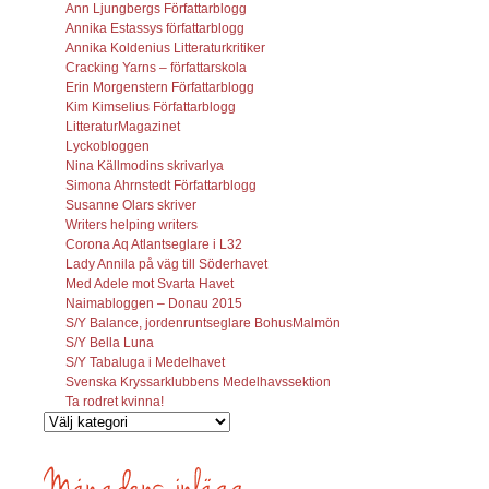
Ann Ljungbergs Författarblogg
Annika Estassys författarblogg
Annika Koldenius Litteraturkritiker
Cracking Yarns – författarskola
Erin Morgenstern Författarblogg
Kim Kimselius Författarblogg
LitteraturMagazinet
Lyckobloggen
Nina Källmodins skrivarlya
Simona Ahrnstedt Författarblogg
Susanne Olars skriver
Writers helping writers
Corona Aq Atlantseglare i L32
Lady Annila på väg till Söderhavet
Med Adele mot Svarta Havet
Naimabloggen – Donau 2015
S/Y Balance, jordenruntseglare BohusMalmön
S/Y Bella Luna
S/Y Tabaluga i Medelhavet
Svenska Kryssarklubbens Medelhavssektion
Ta rodret kvinna!
Vilka
inlägg
söks?