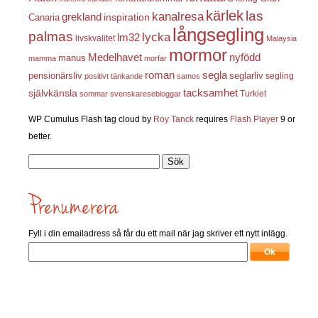
kärlek
las
kanalresa
grekland
inspiration
Canaria
långsegling
palmas
lycka
lm32
livskvalitet
Malaysia
mormor
nyfödd
Medelhavet
manus
mamma
morfar
roman
segla
pensionärsliv
seglarliv
segling
positivt tänkande
samos
självkänsla
tacksamhet
Turkiet
sommar
svenskaresebloggar
WP Cumulus Flash tag cloud by
Roy Tanck
requires
Flash Player
9 or
better.
Sök
efter:
Fyll i din emailadress så får du ett mail när jag skriver ett nytt inlägg.