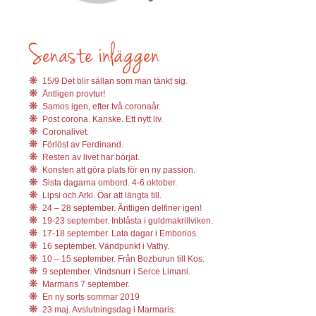
15/9 Det blir sällan som man tänkt sig.
Äntligen provtur!
Samos igen, efter två coronaår.
Post corona. Kanske. Ett nytt liv.
Coronalivet.
Förlöst av Ferdinand.
Resten av livet har börjat.
Konsten att göra plats för en ny passion.
Sista dagarna ombord. 4-6 oktober.
Lipsi och Arki. Öar att längta till.
24 – 28 september. Äntligen delfiner igen!
19-23 september. Inblåsta i guldmakrillviken.
17-18 september. Lata dagar i Emborios.
16 september. Vändpunkt i Vathy.
10 – 15 september. Från Bozburun till Kos.
9 september. Vindsnurr i Serce Limani.
Marmaris 7 september.
En ny sorts sommar 2019
23 maj. Avslutningsdag i Marmaris.