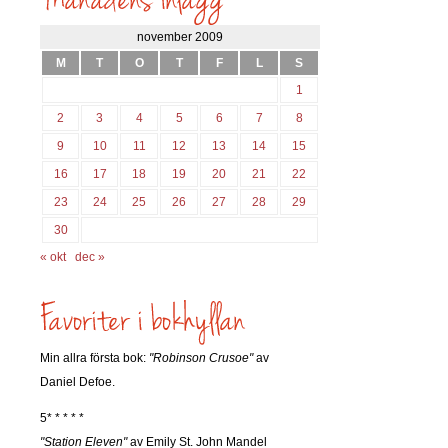
november 2009
M
T
O
T
F
L
S
1
2
3
4
5
6
7
8
9
10
11
12
13
14
15
16
17
18
19
20
21
22
23
24
25
26
27
28
29
30
« okt
dec »
Min allra första bok:
"Robinson Crusoe"
av
Daniel Defoe.
5* * * * *
"Station Eleven"
av Emily St. John Mandel