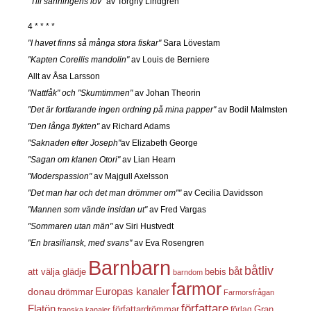
"Till sanningens lov"
av Torgny Lindgren
4 * * * *
"I havet finns så många stora fiskar"
Sara Lövestam
"Kapten Corellis mandolin"
av Louis de Berniere
Allt av Åsa Larsson
"Nattfåk" och "Skumtimmen"
av Johan Theorin
"Det är fortfarande ingen ordning på mina papper"
av Bodil Malmsten
"Den långa flykten"
av Richard Adams
"Saknaden efter Joseph"
av Elizabeth George
"Sagan om klanen Otori"
av Lian Hearn
"Moderspassion"
av Majgull Axelsson
"Det man har och det man drömmer om""
av Cecilia Davidsson
"Mannen som vände insidan ut"
av Fred Vargas
"Sommaren utan män"
av Siri Hustvedt
"En brasiliansk, med svans"
av Eva Rosengren
Barnbarn
båtliv
båt
att välja glädje
bebis
barndom
farmor
Europas kanaler
donau
drömmar
Farmorsfrågan
författare
Flatön
författardrömmar
förlag
Gran
franska kanaler