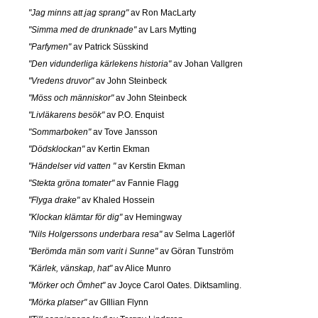
"Jag minns att jag sprang"
av Ron MacLarty
"Simma med de drunknade"
av Lars Mytting
"Parfymen"
av Patrick Süsskind
"Den vidunderliga kärlekens historia"
av Johan Vallgren
"Vredens druvor"
av John Steinbeck
"Möss och människor"
av John Steinbeck
"Livläkarens besök"
av P.O. Enquist
"Sommarboken"
av Tove Jansson
"Dödsklockan"
av Kertin Ekman
"Händelser vid vatten "
av Kerstin Ekman
"Stekta gröna tomater"
av Fannie Flagg
"Flyga drake"
av Khaled Hossein
"Klockan klämtar för dig"
av Hemingway
"Nils Holgerssons underbara resa"
av Selma Lagerlöf
"Berömda män som varit i Sunne"
av Göran Tunström
"Kärlek, vänskap, hat"
av Alice Munro
"Mörker och Ömhet"
av Joyce Carol Oates. Diktsamling.
"Mörka platser"
av GIllian Flynn